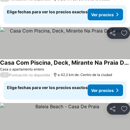
Elige fechas para ver los precios exactos
Ver precios
Compartir
Ag
Casa Com Piscina, Deck, Mirante Na Praia Da Baleia
Casa o apartamento entero
/
a 42.2 km de: Centro de la ciudad
Puntuación no disponible
Elige fechas para ver los precios exactos
Ver precios
Compartir
Ag