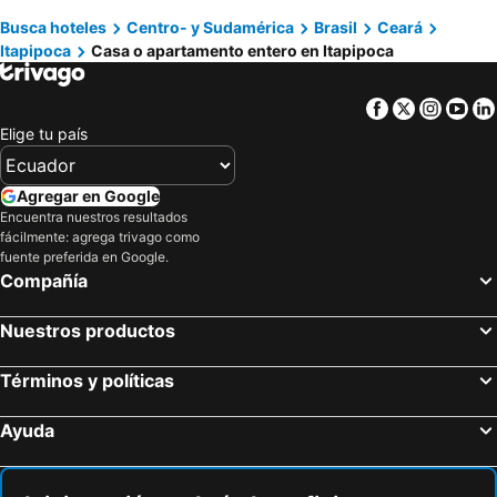
Busca hoteles
Centro- y Sudamérica
Brasil
Ceará
Itapipoca
Casa o apartamento entero en Itapipoca
Facebook
Twitter
Insta
Yo
Elige tu país
Agregar en Google
Encuentra nuestros resultados
fácilmente: agrega trivago como
fuente preferida en Google.
Compañía
Nuestros productos
Términos y políticas
Ayuda