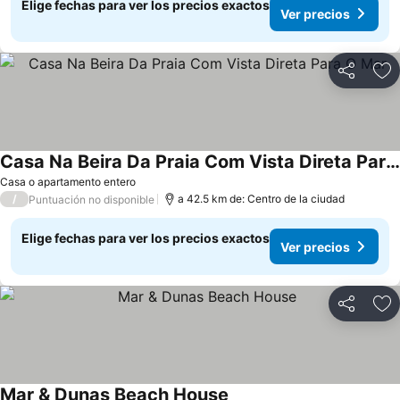
Elige fechas para ver los precios exactos
Ver precios
Compartir
Ag
Casa Na Beira Da Praia Com Vista Direta Para O Mar
Casa o apartamento entero
/
a 42.5 km de: Centro de la ciudad
Puntuación no disponible
Elige fechas para ver los precios exactos
Ver precios
Compartir
Ag
Mar & Dunas Beach House