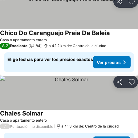
Compartir
Ag
Chico Do Caranguejo Praia Da Baleia
Casa o apartamento entero
8,7
Excelente
84
a 42.2 km de: Centro de la ciudad
Elige fechas para ver los precios exactos
Ver precios
Compartir
Ag
Chales Solmar
Casa o apartamento entero
/
a 41.3 km de: Centro de la ciudad
Puntuación no disponible