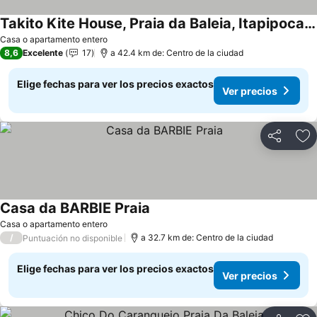
Takito Kite House, Praia da Baleia, Itapipoca CE
Casa o apartamento entero
8,6
Excelente
17
a 42.4 km de: Centro de la ciudad
Elige fechas para ver los precios exactos
Ver precios
Compartir
Ag
Casa da BARBIE Praia
Casa o apartamento entero
/
a 32.7 km de: Centro de la ciudad
Puntuación no disponible
Elige fechas para ver los precios exactos
Ver precios