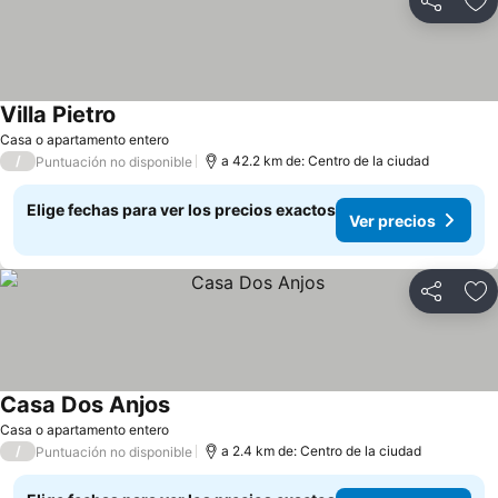
Compartir
Ag
Villa Pietro
Casa o apartamento entero
/
a 42.2 km de: Centro de la ciudad
Puntuación no disponible
Elige fechas para ver los precios exactos
Ver precios
Compartir
Ag
Casa Dos Anjos
Casa o apartamento entero
/
a 2.4 km de: Centro de la ciudad
Puntuación no disponible