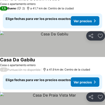
Casa o apartamento entero
7,5
Bueno
2
a 41.7 km de: Centro de la ciudad
Elige fechas para ver los precios exactos
Ver precios
Compartir
Ag
Casa Da Gabilu
Casa o apartamento entero
/
a 41.9 km de: Centro de la ciudad
Puntuación no disponible
Elige fechas para ver los precios exactos
Ver precios
Compartir
Ag