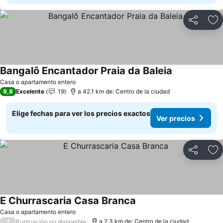
Compartir
Ag
Bangalô Encantador Praia da Baleia
Casa o apartamento entero
9,8
Excelente
19
a 42.1 km de: Centro de la ciudad
Elige fechas para ver los precios exactos
Ver precios
Compartir
Ag
E Churrascaria Casa Branca
Casa o apartamento entero
/
a 2.3 km de: Centro de la ciudad
Puntuación no disponible