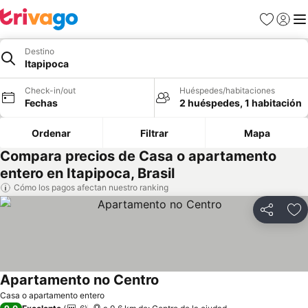
Favoritos
Iniciar 
Me
Destino
Itapipoca
Check-in/out
Huéspedes/habitaciones
Fechas
2 huéspedes, 1 habitación
Ordenar
Filtrar
Mapa
Compara precios de Casa o apartamento
entero en Itapipoca, Brasil
Cómo los pagos afectan nuestro ranking
Compartir
Ag
Apartamento no Centro
Casa o apartamento entero