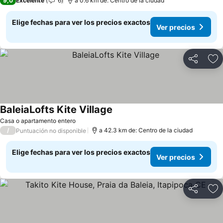
9,0
Excelente
6
a 0.6 km de: Centro de la ciudad
Elige fechas para ver los precios exactos
Ver precios
Compartir
Ag
BaleiaLofts Kite Village
Casa o apartamento entero
/
a 42.3 km de: Centro de la ciudad
Puntuación no disponible
Elige fechas para ver los precios exactos
Ver precios
Compartir
Ag