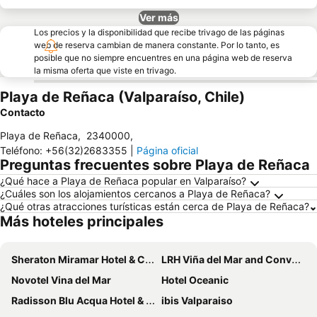
Ver más
Los precios y la disponibilidad que recibe trivago de las páginas
web de reserva cambian de manera constante. Por lo tanto, es
posible que no siempre encuentres en una página web de reserva
la misma oferta que viste en trivago.
Playa de Reñaca (Valparaíso, Chile)
Contacto
Playa de Reñaca
,
2340000
,
Teléfono
:
+56(32)2683355
|
Página oficial
Preguntas frecuentes sobre Playa de Reñaca
¿Qué hace a Playa de Reñaca popular en Valparaíso?
¿Cuáles son los alojamientos cercanos a Playa de Reñaca?
¿Qué otras atracciones turísticas están cerca de Playa de Reñaca?
Más hoteles principales
Sheraton Miramar Hotel & Convention Center
LRH Viña del Mar and Convention Center
Novotel Vina del Mar
Hotel Oceanic
Radisson Blu Acqua Hotel & Spa Concon
ibis Valparaiso