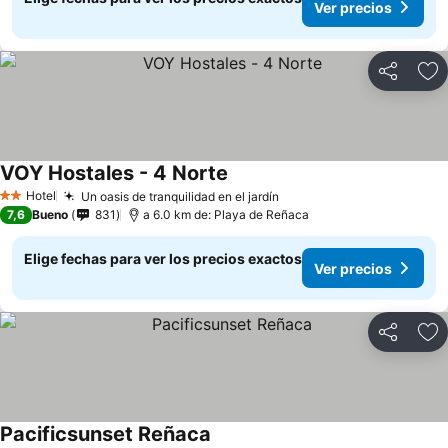
Ver precios
Compartir
Ag
VOY Hostales - 4 Norte
Hotel
Un oasis de tranquilidad en el jardín
2 Estrellas
7,6
Bueno
831
a 6.0 km de: Playa de Reñaca
Elige fechas para ver los precios exactos
Ver precios
Compartir
Ag
Pacificsunset Reñaca