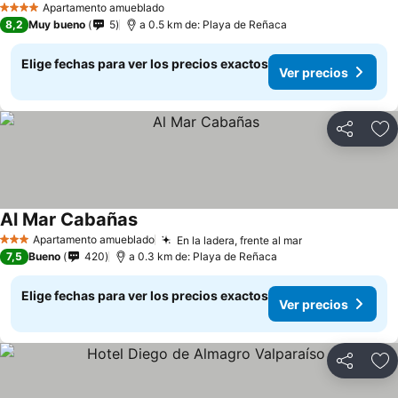
Apartamento amueblado
4 Estrellas
8,2
Muy bueno
5
a 0.5 km de: Playa de Reñaca
Elige fechas para ver los precios exactos
Ver precios
Compartir
Ag
Al Mar Cabañas
Apartamento amueblado
En la ladera, frente al mar
3 Estrellas
7,5
Bueno
420
a 0.3 km de: Playa de Reñaca
Elige fechas para ver los precios exactos
Ver precios
Compartir
Ag