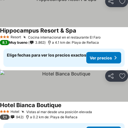
Compartir
Ag
Hippocampus Resort & Spa
Resort
Cocina internacional en el restaurante El Faro
3 Estrellas
8,1
Muy bueno
3.862
a 4.1 km de: Playa de Reñaca
Elige fechas para ver los precios exactos
Ver precios
Compartir
Ag
Hotel Bianca Boutique
Hotel
Vistas al mar desde una posición elevada
3 Estrellas
7,1
942
a 0.2 km de: Playa de Reñaca