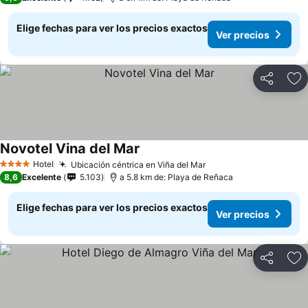
Elige fechas para ver los precios exactos
Ver precios
Compartir
Ag
Novotel Vina del Mar
Hotel
Ubicación céntrica en Viña del Mar
4 Estrellas
8,6
Excelente
5.103
a 5.8 km de: Playa de Reñaca
Elige fechas para ver los precios exactos
Ver precios
Compartir
Ag