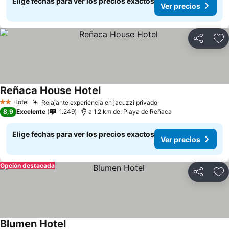
Elige fechas para ver los precios exactos
Ver precios
Compartir
Ag
Reñaca House Hotel
Hotel
Relajante experiencia en jacuzzi privado
2 Estrellas
8,9
Excelente
1.249
a 1.2 km de: Playa de Reñaca
Elige fechas para ver los precios exactos
Ver precios
Opción destacada
Compartir
Ag
Blumen Hotel