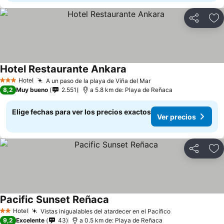
Compartir
Ag
Hotel Restaurante Ankara
Hotel
A un paso de la playa de Viña del Mar
3 Estrellas
8,2
Muy bueno
2.551
a 5.8 km de: Playa de Reñaca
Elige fechas para ver los precios exactos
Ver precios
Compartir
Ag
Pacific Sunset Reñaca
Hotel
Vistas inigualables del atardecer en el Pacífico
2 Estrellas
9,2
Excelente
43
a 0.5 km de: Playa de Reñaca