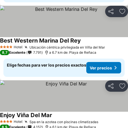
Compartir
Ag
Best Western Marina Del Rey
Hotel
Ubicación céntrica privilegiada en Viña del Mar
4 Estrellas
8,7
Excelente
7.791
a 6.7 km de: Playa de Reñaca
Elige fechas para ver los precios exactos
Ver precios
Compartir
Ag
Enjoy Viña Del Mar
Hotel
Spa en la azotea con piscinas climatizadas
4 Estrellas
8,5
Excelente
4.152
a 6.1 km de: Playa de Reñaca