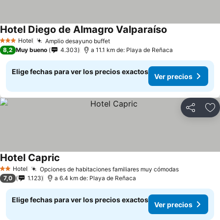
Hotel Diego de Almagro Valparaíso
Hotel
Amplio desayuno buffet
3 Estrellas
8,2
Muy bueno
4.303
a 11.1 km de: Playa de Reñaca
Elige fechas para ver los precios exactos
Ver precios
Compartir
Ag
Hotel Capric
Hotel
Opciones de habitaciones familiares muy cómodas
2 Estrellas
7,0
1.123
a 6.4 km de: Playa de Reñaca
Elige fechas para ver los precios exactos
Ver precios