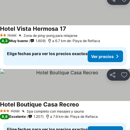
Compartir
Ag
Hotel Vista Hermosa 17
Hotel
Zona de ping-pong para relajarse
2 Estrellas
8,3
Muy bueno
1.609
a 6.7 km de: Playa de Reñaca
Elige fechas para ver los precios exactos
Ver precios
Compartir
Ag
Hotel Boutique Casa Recreo
Hotel
Spa completo con masajes y sauna
3 Estrellas
8,8
Excelente
1.207
a 7.9 km de: Playa de Reñaca
Elige fechas para ver los precios exactos