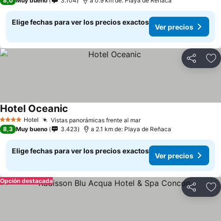
8,0
Muy bueno
3.104
a 0.9 km de: Playa de Reñaca
Elige fechas para ver los precios exactos
Ver precios
Compartir
Ag
Hotel Oceanic
Hotel
Vistas panorámicas frente al mar
4 Estrellas
8,3
Muy bueno
3.423
a 2.1 km de: Playa de Reñaca
Elige fechas para ver los precios exactos
Ver precios
Opción destacada
Compartir
Ag