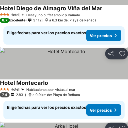
Hotel Diego de Almagro Viña del Mar
Hotel
Desayuno buffet amplio y variado
3 Estrellas
8,7
Excelente
3.112
a 6.3 km de: Playa de Reñaca
Elige fechas para ver los precios exactos
Ver precios
Compartir
Ag
Hotel Montecarlo
Hotel
Habitaciones con vistas al mar
3 Estrellas
7,4
2.831
a 0.9 km de: Playa de Reñaca
Elige fechas para ver los precios exactos
Ver precios