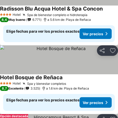
Radisson Blu Acqua Hotel & Spa Concon
Hotel
Spa de bienestar completo e hidroterapia
4 Estrellas
8,4
Muy bueno
6.771
a 5.6 km de: Playa de Reñaca
Elige fechas para ver los precios exactos
Ver precios
Compartir
Ag
Hotel Bosque de Reñaca
Hotel
Spa y bienestar completos
4 Estrellas
8,7
Excelente
3.525
a 1.6 km de: Playa de Reñaca
Elige fechas para ver los precios exactos
Ver precios
Opción destacada