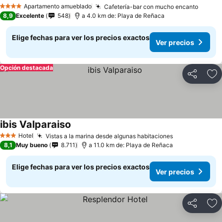
Apartamento amueblado
Cafetería-bar con mucho encanto
4 Estrellas
8,9
Excelente
548
a 4.0 km de: Playa de Reñaca
Elige fechas para ver los precios exactos
Ver precios
Opción destacada
Compartir
Ag
ibis Valparaiso
Hotel
Vistas a la marina desde algunas habitaciones
3 Estrellas
8,1
Muy bueno
8.711
a 11.0 km de: Playa de Reñaca
Elige fechas para ver los precios exactos
Ver precios
Compartir
Ag