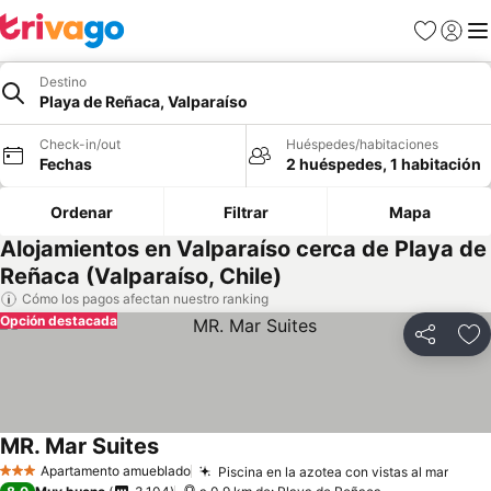
Favoritos
Iniciar 
Me
Destino
Playa de Reñaca, Valparaíso
Check-in/out
Huéspedes/habitaciones
Fechas
2 huéspedes, 1 habitación
Ordenar
Filtrar
Mapa
Alojamientos en Valparaíso cerca de Playa de
Reñaca (Valparaíso, Chile)
Cómo los pagos afectan nuestro ranking
Opción destacada
Compartir
Ag
MR. Mar Suites
Apartamento amueblado
Piscina en la azotea con vistas al mar
3 Estrellas