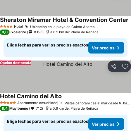
Sheraton Miramar Hotel & Convention Center
Hotel
Ubicación en la playa de Caleta Abarca
4 Estrellas
9,0
Excelente
8.196
a 6.5 km de: Playa de Reñaca
Elige fechas para ver los precios exactos
Ver precios
Opción destacada
Compartir
Ag
Hotel Camino del Alto
Apartamento amueblado
Vistas panorámicas al mar desde tu habitación
5 Estrellas
8,4
Muy bueno
712
a 0.6 km de: Playa de Reñaca
Elige fechas para ver los precios exactos
Ver precios