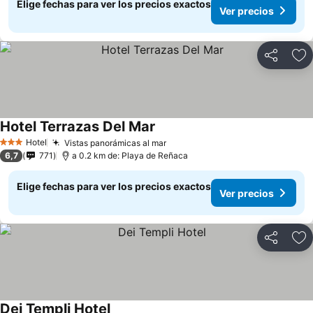
Elige fechas para ver los precios exactos
Ver precios
Compartir
Ag
Hotel Terrazas Del Mar
Hotel
Vistas panorámicas al mar
3 Estrellas
6,7
771
a 0.2 km de: Playa de Reñaca
Elige fechas para ver los precios exactos
Ver precios
Compartir
Ag
Dei Templi Hotel