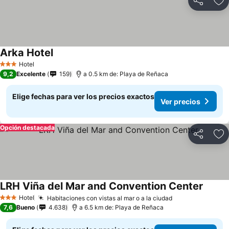
Compartir
Ag
Arka Hotel
Hotel
3 Estrellas
9,2
Excelente
159
a 0.5 km de: Playa de Reñaca
Elige fechas para ver los precios exactos
Ver precios
Opción destacada
Compartir
Ag
LRH Viña del Mar and Convention Center
Hotel
Habitaciones con vistas al mar o a la ciudad
3 Estrellas
7,6
Bueno
4.638
a 6.5 km de: Playa de Reñaca