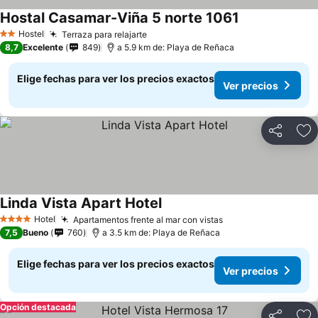
Hostal Casamar-Viña 5 norte 1061
Hostel
Terraza para relajarte
2 Estrellas
8,7
Excelente
849
a 5.9 km de: Playa de Reñaca
Elige fechas para ver los precios exactos
Ver precios
Compartir
Ag
Linda Vista Apart Hotel
Hotel
Apartamentos frente al mar con vistas
4 Estrellas
7,5
Bueno
760
a 3.5 km de: Playa de Reñaca
Elige fechas para ver los precios exactos
Ver precios
Opción destacada