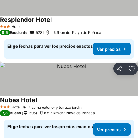
Resplendor Hotel
Hotel
3 Estrellas
8,5
Excelente
528
a 5.9 km de: Playa de Reñaca
Elige fechas para ver los precios exactos
Ver precios
Compartir
Ag
Nubes Hotel
Hotel
Piscina exterior y terraza jardín
3 Estrellas
7,8
Bueno
696
a 5.5 km de: Playa de Reñaca
Elige fechas para ver los precios exactos
Ver precios