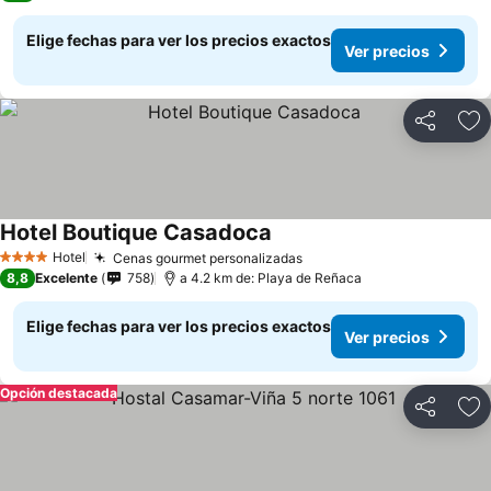
Elige fechas para ver los precios exactos
Ver precios
Compartir
Ag
Hotel Boutique Casadoca
Hotel
Cenas gourmet personalizadas
4 Estrellas
8,8
Excelente
758
a 4.2 km de: Playa de Reñaca
Elige fechas para ver los precios exactos
Ver precios
Opción destacada
Compartir
Ag