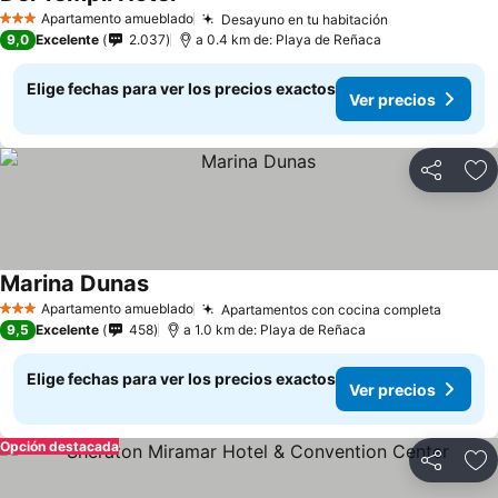
Apartamento amueblado
Desayuno en tu habitación
3 Estrellas
9,0
Excelente
2.037
a 0.4 km de: Playa de Reñaca
Elige fechas para ver los precios exactos
Ver precios
Compartir
Ag
Marina Dunas
Apartamento amueblado
Apartamentos con cocina completa
3 Estrellas
9,5
Excelente
458
a 1.0 km de: Playa de Reñaca
Elige fechas para ver los precios exactos
Ver precios
Opción destacada
Compartir
Ag