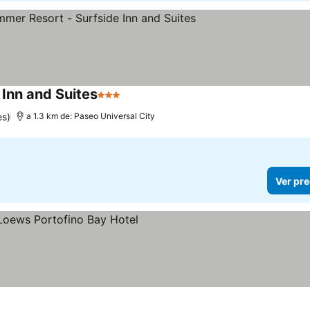
 Inn and Suites
3 Estrellas
es)
a 1.3 km de: Paseo Universal City
Ver pre