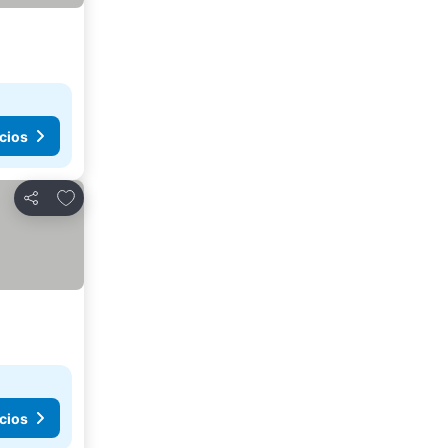
cios
Agregar a favoritos
Compartir
cios