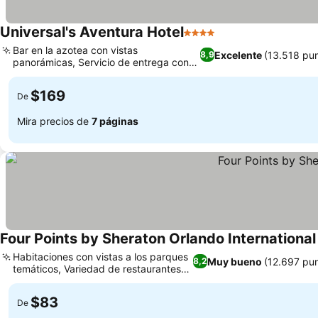
Universal's Aventura Hotel
4 Estrellas
Bar en la azotea con vistas
Excelente
(13.518 pu
8,9
panorámicas, Servicio de entrega con
robots en la habitación
$169
De
Mira precios de
7 páginas
Four Points by Sheraton Orlando International
Habitaciones con vistas a los parques
Muy bueno
(12.697 pu
8,2
temáticos, Variedad de restaurantes
en el hotel
$83
De