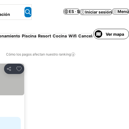
ES · $
Menú
Iniciar sesión
ación
Ver mapa
ionamiento
Piscina
Resort
Cocina
Wifi
Cancelación gratuita
Apa
Cómo los pagos afectan nuestro ranking
Agregar a favoritos
Compartir