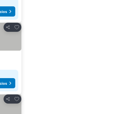
cios
Agregar a favoritos
Compartir
cios
Agregar a favoritos
Compartir