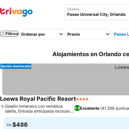
Destino
Filtros
Ordenar por
Precio
Paseo U
Alojamientos en Orlando ce
Opción destacada
Loews Royal Pacific Resort
4 Estrellas
Diseño inmersivo con temática
Excelente
(41.299 puntua
8,8
isleña, Entrada anticipada exclusiva
al parque
$486
De