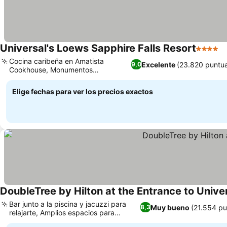
Universal's Loews Sapphire Falls Resort
4 Estrel
Cocina caribeña en Amatista
Excelente
(23.820 puntu
9,0
Cookhouse, Monumentos
arquitectónicos isleños
Elige fechas para ver los precios exactos
DoubleTree by Hilton at the Entrance to Unive
Bar junto a la piscina y jacuzzi para
Muy bueno
(21.554 pu
8,3
relajarte, Amplios espacios para
reuniones y eventos