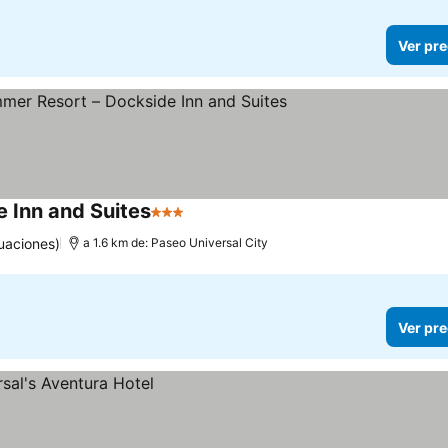
Ver pre
 Inn and Suites
3 Estrellas
uaciones)
a 1.6 km de: Paseo Universal City
Ver pre