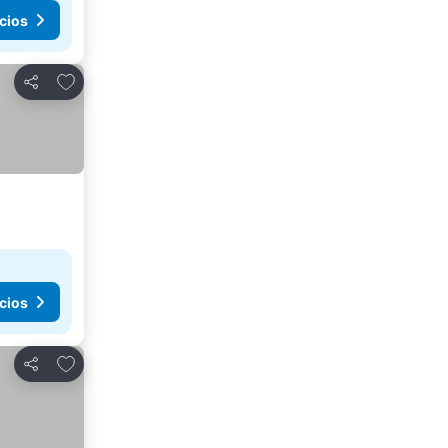
cios
Agregar a favoritos
Compartir
cios
Agregar a favoritos
Compartir