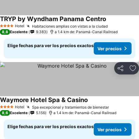
TRYP by Wyndham Panama Centro
Ver precios
Hotel
Habitaciones amplias con vistas a la ciudad
Ver precios
4 Estrellas
8,8
Excelente
9.383
a 1.4 km de: Panamá-Canal Railroad
Elige fechas para ver los precios exactos
Ver precios
Compartir
Ag
Waymore Hotel Spa & Casino
Ver precios
Hotel
Spa excepcional y tratamientos de bienestar
Ver precios
4 Estrellas
8,6
Excelente
5.156
a 1.4 km de: Panamá-Canal Railroad
Elige fechas para ver los precios exactos
Ver precios