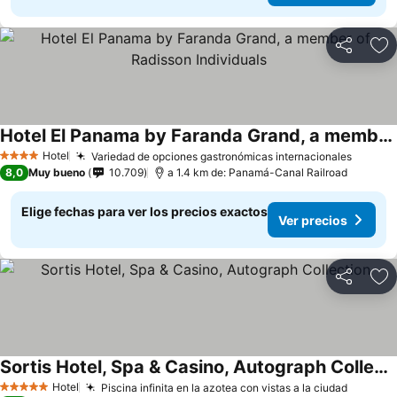
Compartir
Ag
Hotel El Panama by Faranda Grand, a member of Radisson Individuals
Ver precios
Hotel
Variedad de opciones gastronómicas internacionales
Ver pr
4 Estrellas
8,0
Muy bueno
10.709
a 1.4 km de: Panamá-Canal Railroad
Elige fechas para ver los precios exactos
Ver precios
Compartir
Ag
Sortis Hotel, Spa & Casino, Autograph Collection
Ver precios
Hotel
Piscina infinita en la azotea con vistas a la ciudad
Ver pre
5 Estrellas