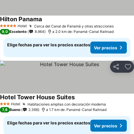
Hilton Panama
Ver precios
Hotel
Cerca del Canal de Panamá y otras atracciones
Ver prec
5 Estrellas
9,0
Excelente
8.964
a 2.0 km de: Panamá-Canal Railroad
Elige fechas para ver los precios exactos
Ver precios
Compartir
Ag
Hotel Tower House Suites
Ver precios
Hotel
Habitaciones amplias con decoración moderna
Ver precios
3 Estrellas
7,8
Bueno
2.366
a 1.7 km de: Panamá-Canal Railroad
Elige fechas para ver los precios exactos
Ver precios