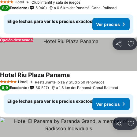
Hotel
Club infantil y sala de juegos
Ver precios
4 Estrellas
8,7
Excelente
5.940
a 0.6 km de: Panamá-Canal Railroad
Elige fechas para ver los precios exactos
Ver precios
Opción destacada
Compartir
Ag
Hotel Riu Plaza Panama
Ver precios
Hotel
Restaurante Ibiza y Studio 50 renovados
Ver precios
5 Estrellas
8,9
Excelente
30.527
a 1.3 km de: Panamá-Canal Railroad
Elige fechas para ver los precios exactos
Ver precios
Compartir
Ag