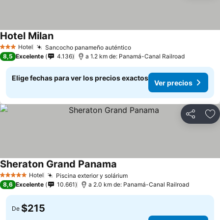
Hotel Milan
Ver precios
Hotel
Sancocho panameño auténtico
Ver precios
3 Estrellas
8,5
Excelente
4.136
a 1.2 km de: Panamá-Canal Railroad
Elige fechas para ver los precios exactos
Ver precios
Compartir
Ag
Sheraton Grand Panama
Ver precios
Hotel
Piscina exterior y solárium
Ver precios
5 Estrellas
8,6
Excelente
10.661
a 2.0 km de: Panamá-Canal Railroad
$215
De