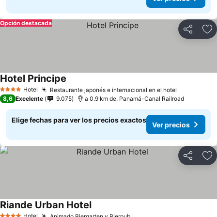
Opción destacada
Compartir
Ag
Hotel Principe
Ver precios
Hotel
Restaurante japonés e internacional en el hotel
Ver precio
4 Estrellas
8,6
Excelente
9.075
a 0.9 km de: Panamá-Canal Railroad
Elige fechas para ver los precios exactos
Ver precios
Compartir
Ag
Riande Urban Hotel
Ver precios
Hotel
Animado Biergarten y Bierpub