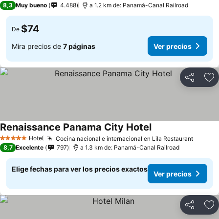
8,3
Muy bueno
4.488
a 1.2 km de: Panamá-Canal Railroad
$74
De
Mira precios de
7 páginas
Ver precios
Compartir
Ag
Renaissance Panama City Hotel
Ver precios
Hotel
Cocina nacional e internacional en Lila Restaurant
Ver pr
5 Estrellas
8,7
Excelente
797
a 1.3 km de: Panamá-Canal Railroad
Elige fechas para ver los precios exactos
Ver precios
Compartir
Ag