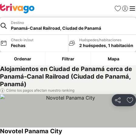
Favoritos
Iniciar 
Me
Destino
Panamá-Canal Railroad, Ciudad de Panamá
Check-in/out
Huéspedes/habitaciones
Fechas
2 huéspedes, 1 habitación
Ordenar
Filtrar
Mapa
Alojamientos en Ciudad de Panamá cerca de
Panamá-Canal Railroad (Ciudad de Panamá,
Panamá)
Cómo los pagos afectan nuestro ranking
Compartir
Ag
Novotel Panama City
Ver precios