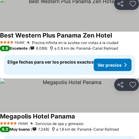
Compartir
Ag
Best Western Plus Panama Zen Hotel
Ver precios
Hotel
Piscina infinita en la azotea con vistas a la ciudad
Ver prec
4 Estrellas
8,8
Excelente
6.089
a 0.8 km de: Panamá-Canal Railroad
Elige fechas para ver los precios exactos
Ver precios
Compartir
Ag
Megapolis Hotel Panama
Ver precios
Hotel
Servicios de spa y gimnasio
Ver precios
5 Estrellas
8,3
Muy bueno
7.248
a 1.8 km de: Panamá-Canal Railroad