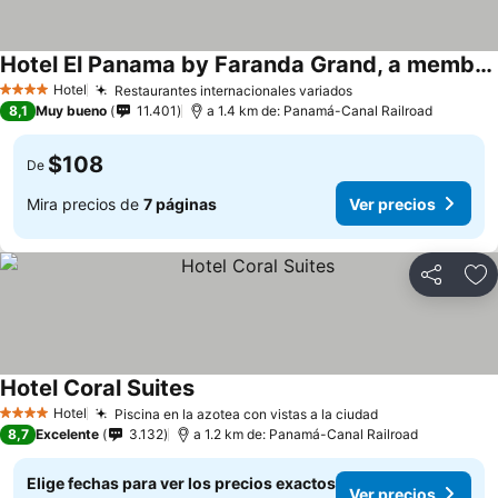
Hotel El Panama by Faranda Grand, a member of Radisson Individuals
Ver precios
Hotel
Restaurantes internacionales variados
Ver precios
4 Estrellas
8,1
Muy bueno
11.401
a 1.4 km de: Panamá-Canal Railroad
$108
De
Mira precios de
7 páginas
Ver precios
Compartir
Ag
Hotel Coral Suites
Ver precios
Hotel
Piscina en la azotea con vistas a la ciudad
Ver precios
4 Estrellas
8,7
Excelente
3.132
a 1.2 km de: Panamá-Canal Railroad
Elige fechas para ver los precios exactos
Ver precios