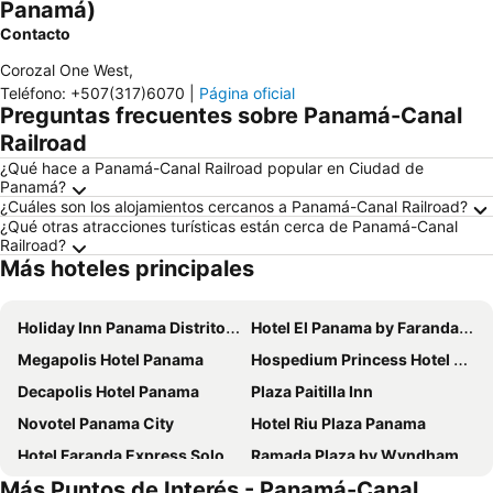
Panamá)
Contacto
Corozal One West
,
Teléfono
:
+507(317)6070
|
Página oficial
Preguntas frecuentes sobre Panamá-Canal
Railroad
¿Qué hace a Panamá-Canal Railroad popular en Ciudad de
Panamá?
¿Cuáles son los alojamientos cercanos a Panamá-Canal Railroad?
¿Qué otras atracciones turísticas están cerca de Panamá-Canal
Railroad?
Más hoteles principales
Holiday Inn Panama Distrito Financiero by IHG
Hotel El Panama by Faranda Grand, a member of Radisson Individuals
Megapolis Hotel Panama
Hospedium Princess Hotel Panamá
Decapolis Hotel Panama
Plaza Paitilla Inn
Novotel Panama City
Hotel Riu Plaza Panama
Hotel Faranda Express Soloy and Casino, a member of Radisson Individuals
Ramada Plaza by Wyndham Panama Punta Pacifica
Más Puntos de Interés - Panamá-Canal
Sheraton Grand Panama
Hotel Grand International