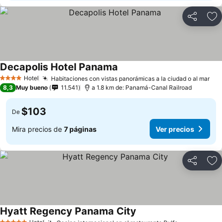
Compartir
Ag
Decapolis Hotel Panama
Ver precios
Hotel
Habitaciones con vistas panorámicas a la ciudad o al mar
Ver
4 Estrellas
8,3
Muy bueno
11.541
a 1.8 km de: Panamá-Canal Railroad
$103
De
Mira precios de
7 páginas
Ver precios
Compartir
Ag
Hyatt Regency Panama City
Ver precios