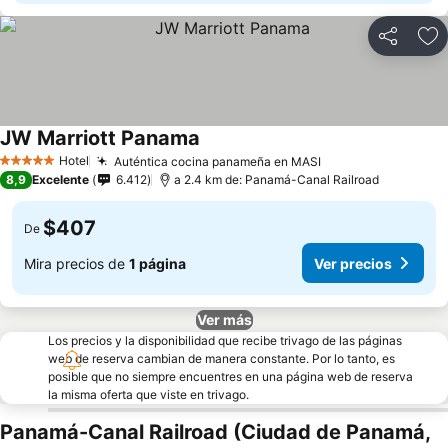
Compartir
Ag
JW Marriott Panama
Ver precios
Hotel
Auténtica cocina panameña en MASI
Ver precios
5 Estrellas
8,9
Excelente
6.412
a 2.4 km de: Panamá-Canal Railroad
$407
De
Mira precios de
1 página
Ver precios
Ver más
Los precios y la disponibilidad que recibe trivago de las páginas
web de reserva cambian de manera constante. Por lo tanto, es
posible que no siempre encuentres en una página web de reserva
la misma oferta que viste en trivago.
Panamá-Canal Railroad (Ciudad de Panamá,