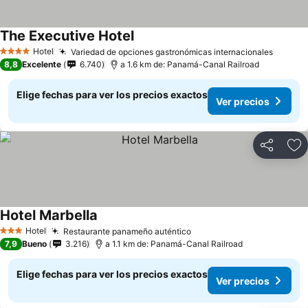
The Executive Hotel
Ver precios
Hotel
Variedad de opciones gastronómicas internacionales
Ver pr
4 Estrellas
8,8
Excelente
6.740
a 1.6 km de: Panamá-Canal Railroad
Elige fechas para ver los precios exactos
Ver precios
Compartir
Ag
Hotel Marbella
Ver precios
Hotel
Restaurante panameño auténtico
Ver precios
3 Estrellas
7,9
Bueno
3.216
a 1.1 km de: Panamá-Canal Railroad
Elige fechas para ver los precios exactos
Ver precios