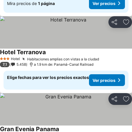
Mira precios de
1 página
Ver precios
Compartir
Ag
Hotel Terranova
Ver precios
Hotel
Habitaciones amplias con vistas a la ciudad
Ver precios
3 Estrellas
7,1
5.458
a 1.9 km de: Panamá-Canal Railroad
Elige fechas para ver los precios exactos
Ver precios
Compartir
Ag
Gran Evenia Panama