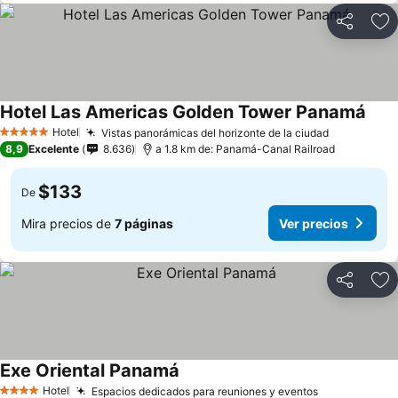
Compartir
Ag
Hotel Las Americas Golden Tower Panamá
Ver 
Hotel
Vistas panorámicas del horizonte de la ciudad
Ver precio
5 Estrellas
8,9
Excelente
8.636
a 1.8 km de: Panamá-Canal Railroad
$133
De
Mira precios de
7 páginas
Ver precios
Compartir
Ag
Exe Oriental Panamá
Ver precios
Hotel
Espacios dedicados para reuniones y eventos
Ver precios
4 Estrellas