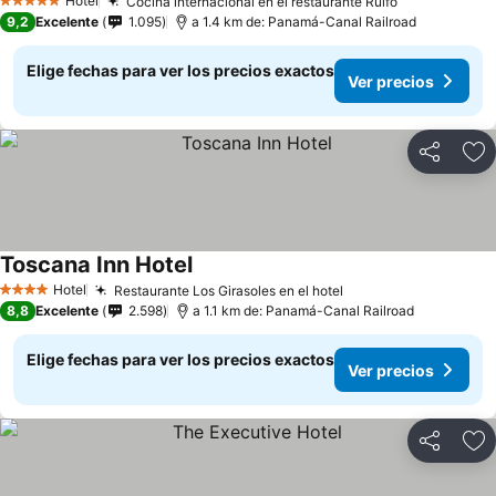
Hotel
Cocina internacional en el restaurante Rulfo
Ver precios
5 Estrellas
9,2
Excelente
1.095
a 1.4 km de: Panamá-Canal Railroad
Elige fechas para ver los precios exactos
Ver precios
Compartir
Ag
Toscana Inn Hotel
Ver precios
Hotel
Restaurante Los Girasoles en el hotel
Ver precios
4 Estrellas
8,8
Excelente
2.598
a 1.1 km de: Panamá-Canal Railroad
Elige fechas para ver los precios exactos
Ver precios
Compartir
Ag