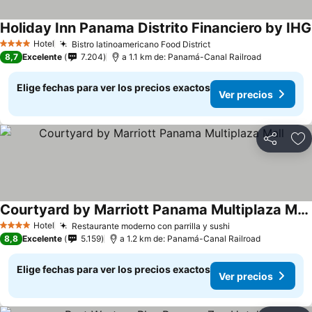
Holiday Inn Panama Distrito Financiero by IHG
Hotel
Bistro latinoamericano Food District
Ver precios
4 Estrellas
8,7
Excelente
7.204
a 1.1 km de: Panamá-Canal Railroad
Elige fechas para ver los precios exactos
Ver precios
Compartir
Ag
Courtyard by Marriott Panama Multiplaza Mall
Ver precios
Hotel
Restaurante moderno con parrilla y sushi
Ver precios
4 Estrellas
8,8
Excelente
5.159
a 1.2 km de: Panamá-Canal Railroad
Elige fechas para ver los precios exactos
Ver precios