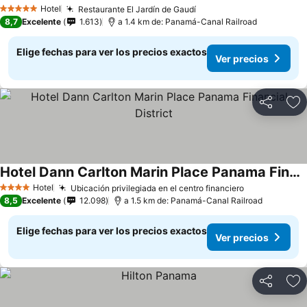
Ver precios
Hotel
Restaurante El Jardín de Gaudí
Ver precios
5 Estrellas
8,7
Excelente
1.613
a 1.4 km de: Panamá-Canal Railroad
Elige fechas para ver los precios exactos
Ver precios
Compartir
Ag
Hotel Dann Carlton Marin Place Panama Financial District
Ver precios
Hotel
Ubicación privilegiada en el centro financiero
Ver precios
4 Estrellas
8,5
Excelente
12.098
a 1.5 km de: Panamá-Canal Railroad
Elige fechas para ver los precios exactos
Ver precios
Compartir
Ag