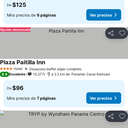
$125
De
Mira precios de
6 páginas
Ver precios
Opción destacada
Compartir
Ag
Plaza Paitilla Inn
Ver precios
Hotel
Desayuno buffet súper completo
Ver precios
4 Estrellas
8,8
Excelente
15.277
a 2.2 km de: Panamá-Canal Railroad
$96
De
Mira precios de
7 páginas
Ver precios
Compartir
Ag