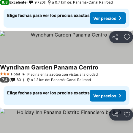
8,8
Excelente
9.720
a 0.7 km de: Panamá-Canal Railroad
Elige fechas para ver los precios exactos
Ver precios
Compartir
Ag
Wyndham Garden Panama Centro
Ver precios
Hotel
Piscina en la azotea con vistas a la ciudad
Ver precios
3 Estrellas
7,4
801
a 1.2 km de: Panamá-Canal Railroad
Elige fechas para ver los precios exactos
Ver precios
Compartir
Ag