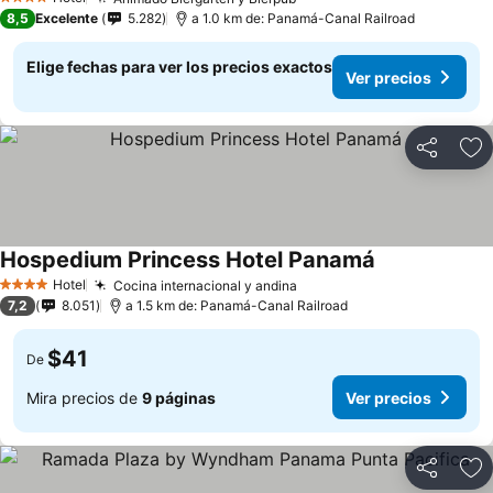
Ver precios
4 Estrellas
8,5
Excelente
5.282
a 1.0 km de: Panamá-Canal Railroad
Elige fechas para ver los precios exactos
Ver precios
Compartir
Ag
Hospedium Princess Hotel Panamá
Ver precios
Hotel
Cocina internacional y andina
Ver precios
4 Estrellas
7,2
8.051
a 1.5 km de: Panamá-Canal Railroad
$41
De
Mira precios de
9 páginas
Ver precios
Compartir
Ag