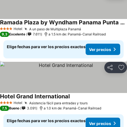
Ramada Plaza by Wyndham Panama Punta Pacifica
Ver precios
Hotel
A un paso de Multiplaza Panamá
Ver precios
4 Estrellas
9,3
Excelente
7.611
a 1.5 km de: Panamá-Canal Railroad
Elige fechas para ver los precios exactos
Ver precios
Compartir
Ag
Hotel Grand International
Ver precios
Hotel
Asistencia fácil para entradas y tours
Ver precios
4 Estrellas
7,5
Bueno
3.091
a 1.0 km de: Panamá-Canal Railroad
Elige fechas para ver los precios exactos
Ver precios