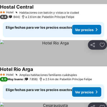
Hostal Central
Ver precios
Hotel
Habitaciones con balcón y vistas a la ciudad
Ver precios
2 Estrellas
6,4
844
a 2.6 km de: Pabellón Príncipe Felipe
Elige fechas para ver los precios exactos
Ver precios
Compartir
Ag
Hotel Rio Arga
Ver precios
Hotel
Amplias habitaciones familiares cuádruples
Ver precios
2 Estrellas
8,0
Muy bueno
7.858
a 2.5 km de: Pabellón Príncipe Felipe
Elige fechas para ver los precios exactos
Ver precios