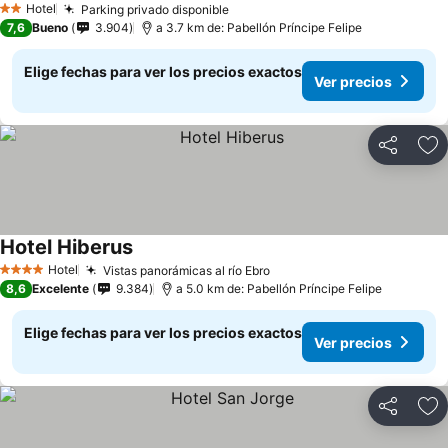
Hotel
Parking privado disponible
Ver precios
2 Estrellas
7,6
Bueno
3.904
a 3.7 km de: Pabellón Príncipe Felipe
Elige fechas para ver los precios exactos
Ver precios
Compartir
Ag
Hotel Hiberus
Ver precios
Hotel
Vistas panorámicas al río Ebro
Ver precios
4 Estrellas
8,6
Excelente
9.384
a 5.0 km de: Pabellón Príncipe Felipe
Elige fechas para ver los precios exactos
Ver precios
Compartir
Ag