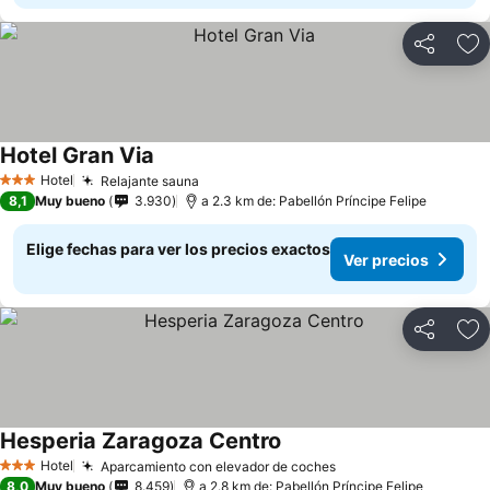
Compartir
Ag
Hotel Gran Via
Ver precios
Hotel
Relajante sauna
Ver precios
3 Estrellas
8,1
Muy bueno
3.930
a 2.3 km de: Pabellón Príncipe Felipe
Elige fechas para ver los precios exactos
Ver precios
Compartir
Ag
Hesperia Zaragoza Centro
Ver precios
Hotel
Aparcamiento con elevador de coches
Ver precios
3 Estrellas
8,0
Muy bueno
8.459
a 2.8 km de: Pabellón Príncipe Felipe