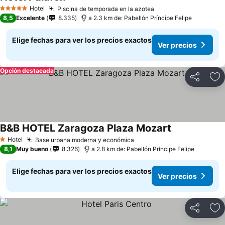
Ver precios
Hotel
Piscina de temporada en la azotea
Ver precios
5 Estrellas
8,5
Excelente
8.335
a 2.3 km de: Pabellón Príncipe Felipe
Elige fechas para ver los precios exactos
Ver precios
Opción destacada
Compartir
Ag
B&B HOTEL Zaragoza Plaza Mozart
Ver precios
Hotel
Base urbana moderna y económica
Ver precios
1 Estrellas
8,1
Muy bueno
8.326
a 2.8 km de: Pabellón Príncipe Felipe
Elige fechas para ver los precios exactos
Ver precios
Compartir
Ag