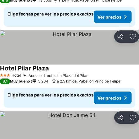
8,0
Muy bueno
13.866
a 1.4 km de: Pabellón Príncipe Felipe
Elige fechas para ver los precios exactos
Ver precios
Compartir
Ag
Hotel Pilar Plaza
Ver precios
Hotel
Acceso directo a la Plaza del Pilar
Ver precios
3 Estrellas
8,1
Muy bueno
5.204
a 2.5 km de: Pabellón Príncipe Felipe
Elige fechas para ver los precios exactos
Ver precios
Compartir
Ag