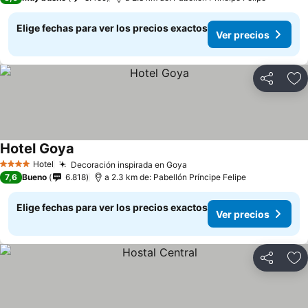
Elige fechas para ver los precios exactos
Ver precios
Compartir
Ag
Hotel Goya
Ver precios
Hotel
Decoración inspirada en Goya
Ver precios
4 Estrellas
7,6
Bueno
6.818
a 2.3 km de: Pabellón Príncipe Felipe
Elige fechas para ver los precios exactos
Ver precios
Compartir
Ag