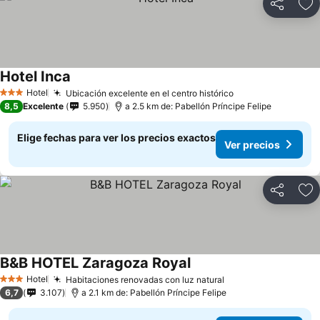
Compartir
Ag
Hotel Inca
Ver precios
Hotel
Ubicación excelente en el centro histórico
Ver precios
3 Estrellas
8,5
Excelente
5.950
a 2.5 km de: Pabellón Príncipe Felipe
Elige fechas para ver los precios exactos
Ver precios
Compartir
Ag
B&B HOTEL Zaragoza Royal
Ver precios
Hotel
Habitaciones renovadas con luz natural
Ver precios
3 Estrellas
6,7
3.107
a 2.1 km de: Pabellón Príncipe Felipe