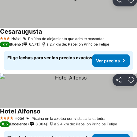
Compartir
Ag
Cesaraugusta
Ver precios
Hotel
Política de alojamiento que admite mascotas
Ver precios
3 Estrellas
7,7
Bueno
6.571
a 2.7 km de: Pabellón Príncipe Felipe
Elige fechas para ver los precios exactos
Ver precios
Compartir
Ag
Hotel Alfonso
Ver precios
Hotel
Piscina en la azotea con vistas a la catedral
Ver precios
4 Estrellas
8,5
Excelente
8.004
a 2.4 km de: Pabellón Príncipe Felipe