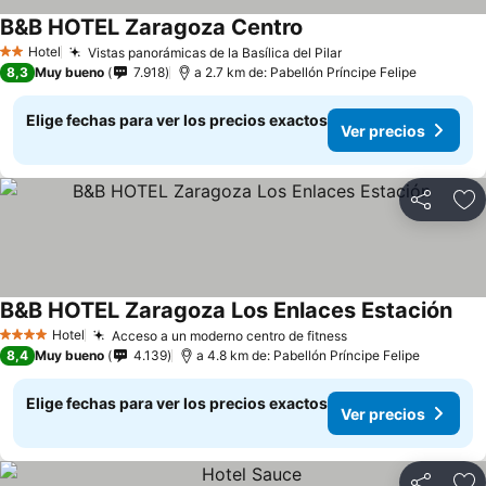
B&B HOTEL Zaragoza Centro
Ver precios
Hotel
Vistas panorámicas de la Basílica del Pilar
Ver precios
2 Estrellas
8,3
Muy bueno
7.918
a 2.7 km de: Pabellón Príncipe Felipe
Elige fechas para ver los precios exactos
Ver precios
Compartir
Ag
B&B HOTEL Zaragoza Los Enlaces Estación
Ver 
Hotel
Acceso a un moderno centro de fitness
Ver precios
4 Estrellas
8,4
Muy bueno
4.139
a 4.8 km de: Pabellón Príncipe Felipe
Elige fechas para ver los precios exactos
Ver precios