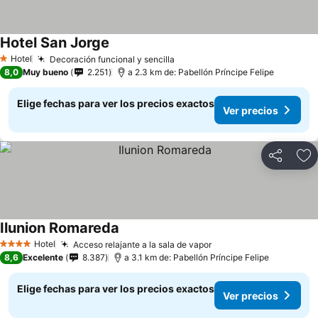
Hotel San Jorge
Ver precios
Hotel
Decoración funcional y sencilla
Ver precios
1 Estrellas
8,0
Muy bueno
2.251
a 2.3 km de: Pabellón Príncipe Felipe
Elige fechas para ver los precios exactos
Ver precios
Compartir
Ag
Ilunion Romareda
Ver precios
Hotel
Acceso relajante a la sala de vapor
Ver precios
4 Estrellas
8,6
Excelente
8.387
a 3.1 km de: Pabellón Príncipe Felipe
Elige fechas para ver los precios exactos
Ver precios