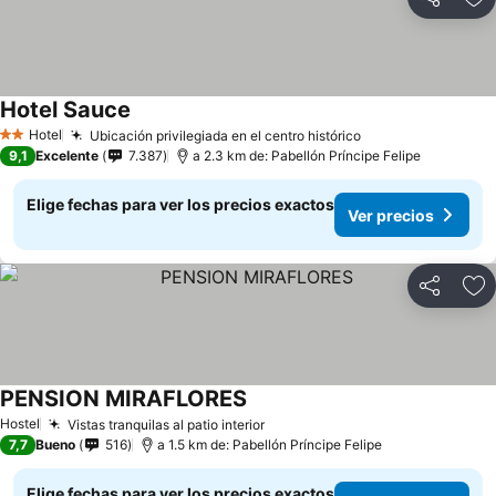
Compartir
Ag
Hotel Sauce
Ver precios
Hotel
Ubicación privilegiada en el centro histórico
Ver precios
2 Estrellas
9,1
Excelente
7.387
a 2.3 km de: Pabellón Príncipe Felipe
Elige fechas para ver los precios exactos
Ver precios
Compartir
Ag
PENSION MIRAFLORES
Ver precios
Hostel
Vistas tranquilas al patio interior
Ver precios
7,7
Bueno
516
a 1.5 km de: Pabellón Príncipe Felipe
Elige fechas para ver los precios exactos