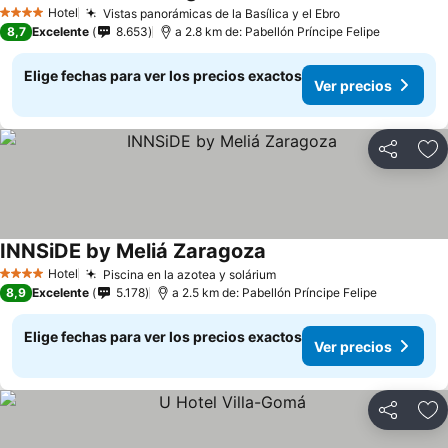
Ver precios
Hotel
Vistas panorámicas de la Basílica y el Ebro
Ver precios
4 Estrellas
8,7
Excelente
8.653
a 2.8 km de: Pabellón Príncipe Felipe
Elige fechas para ver los precios exactos
Ver precios
Compartir
Ag
INNSiDE by Meliá Zaragoza
Ver precios
Hotel
Piscina en la azotea y solárium
Ver precios
4 Estrellas
8,9
Excelente
5.178
a 2.5 km de: Pabellón Príncipe Felipe
Elige fechas para ver los precios exactos
Ver precios
Compartir
Ag