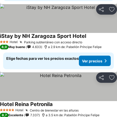
Compartir
Ag
iStay by NH Zaragoza Sport Hotel
Ver precios
Hotel
Parking subterráneo con acceso directo
Ver precios
3 Estrellas
8,0
Muy bueno
4.633
a 2.9 km de: Pabellón Príncipe Felipe
Elige fechas para ver los precios exactos
Ver precios
Compartir
Ag
Hotel Reina Petronila
Ver precios
Hotel
Centro de bienestar en las alturas
Ver precios
5 Estrellas
8,7
Excelente
7.337
a 3.5 km de: Pabellón Príncipe Felipe