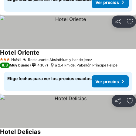
Ver precios
Compartir
Ag
Hotel Oriente
Ver precios
Hotel
Restaurante Absinthium y bar de jerez
Ver precios
3 Estrellas
8,3
Muy bueno
4.107
a 2.4 km de: Pabellón Príncipe Felipe
Elige fechas para ver los precios exactos
Ver precios
Compartir
Ag
Hotel Delicias
Ver precios