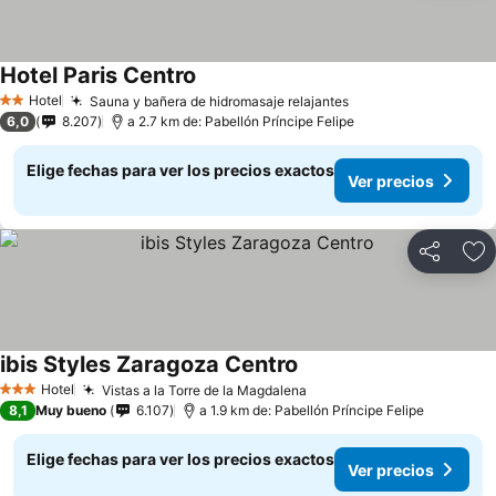
Hotel Paris Centro
Ver precios
Hotel
Sauna y bañera de hidromasaje relajantes
Ver precios
2 Estrellas
6,0
8.207
a 2.7 km de: Pabellón Príncipe Felipe
Elige fechas para ver los precios exactos
Ver precios
Compartir
Ag
ibis Styles Zaragoza Centro
Ver precios
Hotel
Vistas a la Torre de la Magdalena
Ver precios
3 Estrellas
8,1
Muy bueno
6.107
a 1.9 km de: Pabellón Príncipe Felipe
Elige fechas para ver los precios exactos
Ver precios