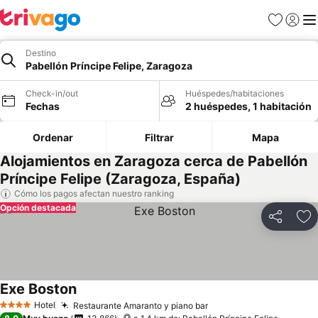
Favoritos
Iniciar 
Me
Destino
Pabellón Príncipe Felipe, Zaragoza
Check-in/out
Huéspedes/habitaciones
Fechas
2 huéspedes, 1 habitación
Ordenar
Filtrar
Mapa
Alojamientos en Zaragoza cerca de Pabellón
Príncipe Felipe (Zaragoza, España)
Cómo los pagos afectan nuestro ranking
Opción destacada
Compartir
Ag
Exe Boston
Ver precios
Hotel
Restaurante Amaranto y piano bar
Ver precios
4 Estrellas