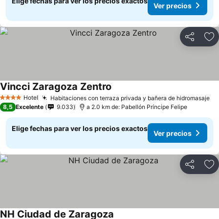
Elige fechas para ver los precios exactos
Ver precios
Compartir
Ag
Vincci Zaragoza Zentro
Ver precios
Hotel
Habitaciones con terraza privada y bañera de hidromasaje
Ve
4 Estrellas
8,5
Excelente
9.033
a 2.0 km de: Pabellón Príncipe Felipe
Elige fechas para ver los precios exactos
Ver precios
Compartir
Ag
NH Ciudad de Zaragoza