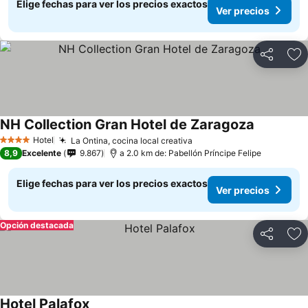
Elige fechas para ver los precios exactos
Ver precios
Compartir
Ag
NH Collection Gran Hotel de Zaragoza
Ver precio
Hotel
La Ontina, cocina local creativa
Ver precios
4 Estrellas
8,9
Excelente
9.867
a 2.0 km de: Pabellón Príncipe Felipe
Elige fechas para ver los precios exactos
Ver precios
Opción destacada
Compartir
Ag
Hotel Palafox