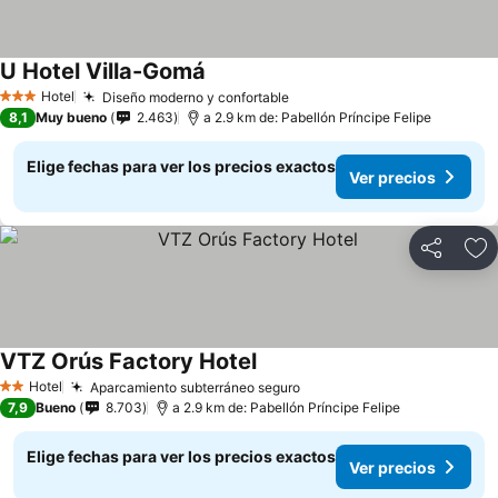
U Hotel Villa-Gomá
Ver precios
Hotel
Diseño moderno y confortable
Ver precios
3 Estrellas
8,1
Muy bueno
2.463
a 2.9 km de: Pabellón Príncipe Felipe
Elige fechas para ver los precios exactos
Ver precios
Compartir
Ag
VTZ Orús Factory Hotel
Ver precios
Hotel
Aparcamiento subterráneo seguro
Ver precios
2 Estrellas
7,9
Bueno
8.703
a 2.9 km de: Pabellón Príncipe Felipe
Elige fechas para ver los precios exactos
Ver precios