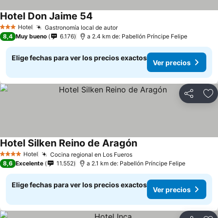
Hotel Don Jaime 54
Ver precios
Hotel
Gastronomía local de autor
Ver precios
3 Estrellas
8,4
Muy bueno
6.176
a 2.4 km de: Pabellón Príncipe Felipe
Elige fechas para ver los precios exactos
Ver precios
Compartir
Ag
Hotel Silken Reino de Aragón
Ver precios
Hotel
Cocina regional en Los Fueros
Ver precios
4 Estrellas
8,6
Excelente
11.552
a 2.1 km de: Pabellón Príncipe Felipe
Elige fechas para ver los precios exactos
Ver precios