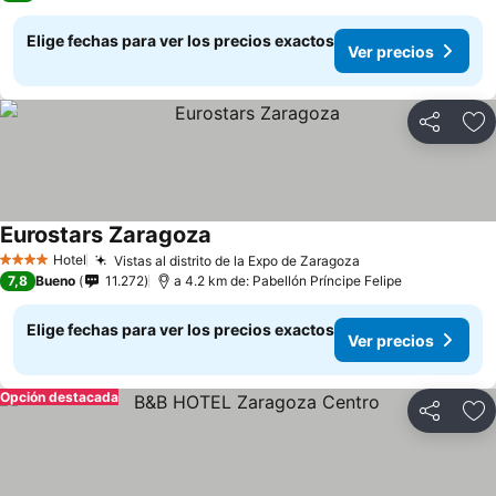
Elige fechas para ver los precios exactos
Ver precios
Compartir
Ag
Eurostars Zaragoza
Ver precios
Hotel
Vistas al distrito de la Expo de Zaragoza
Ver precios
4 Estrellas
7,8
Bueno
11.272
a 4.2 km de: Pabellón Príncipe Felipe
Elige fechas para ver los precios exactos
Ver precios
Opción destacada
Compartir
Ag