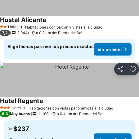
Hostal Alicante
Ver precios
Hotel
Habitaciones con balcón y vistas a la ciudad
Ver precios
2 Estrellas
7,2
2.944
a 0.2 km de: Puerta del Sol
Elige fechas para ver los precios exactos
Ver precios
Compartir
Ag
Hotel Regente
Ver precios
Hotel
Habitaciones con vistas panorámicas a la ciudad
Ver precio
3 Estrellas
8,3
Muy bueno
11.199
a 0.4 km de: Puerta del Sol
$237
De