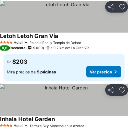
Compartir
Ag
Letoh Letoh Gran Vía
Ver precios
Hotel
Palacio Real y Templo de Debod
Ver precios
4 Estrellas
8,6
Excelente
9.000
a 0.7 km de: La Gran Vía
$203
De
Mira precios de
5 páginas
Ver precios
Compartir
Ag
Inhala Hotel Garden
Ver precios
Hotel
Terraza Sky Moncloa en la azotea
Ver precios
4 Estrellas