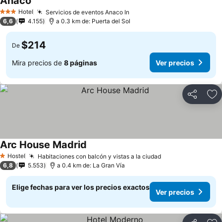
Anaco
Ver precios
Hotel
Servicios de eventos Anaco In
Ver precios
3 Estrellas
6,6
4.155
a 0.3 km de: Puerta del Sol
$214
De
Mira precios de
8 páginas
Ver precios
Compartir
Ag
Arc House Madrid
Ver precios
Hostel
Habitaciones con balcón y vistas a la ciudad
Ver precios
1 Estrellas
6,8
5.553
a 0.4 km de: La Gran Vía
Elige fechas para ver los precios exactos
Ver precios