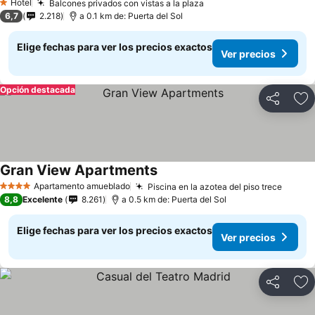
Hotel
Balcones privados con vistas a la plaza
Ver precios
1 Estrellas
6,7
2.218
a 0.1 km de: Puerta del Sol
Elige fechas para ver los precios exactos
Ver precios
Opción destacada
Compartir
Ag
Gran View Apartments
Ver precios
Apartamento amueblado
Piscina en la azotea del piso trece
Ver pr
4 Estrellas
8,8
Excelente
8.261
a 0.5 km de: Puerta del Sol
Elige fechas para ver los precios exactos
Ver precios
Compartir
Ag