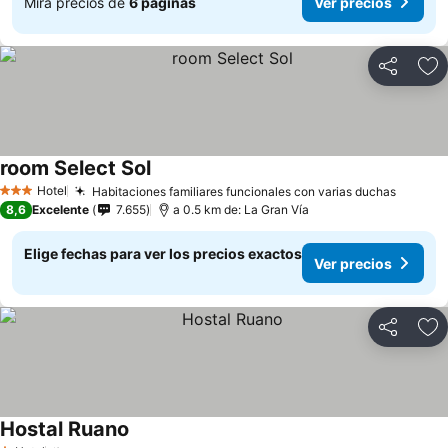
Mira precios de
6 páginas
Ver precios
Compartir
Ag
room Select Sol
Ver precios
Hotel
Habitaciones familiares funcionales con varias duchas
Ver pr
3 Estrellas
8,6
Excelente
7.655
a 0.5 km de: La Gran Vía
Elige fechas para ver los precios exactos
Ver precios
Compartir
Ag
Hostal Ruano
Ver precios