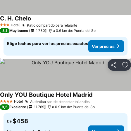
C. H. Chelo
Ver precios
Hotel
Patio compartido para relajarte
Ver precios
3 Estrellas
8,1
Muy bueno
1.730
a 0.6 km de: Puerta del Sol
Elige fechas para ver los precios exactos
Ver precios
Compartir
Ag
Only YOU Boutique Hotel Madrid
Ver precios
Hotel
Auténtico spa de bienestar tailandés
Ver precios
4 Estrellas
9,5
Excelente
11.769
a 0.9 km de: Puerta del Sol
$458
De