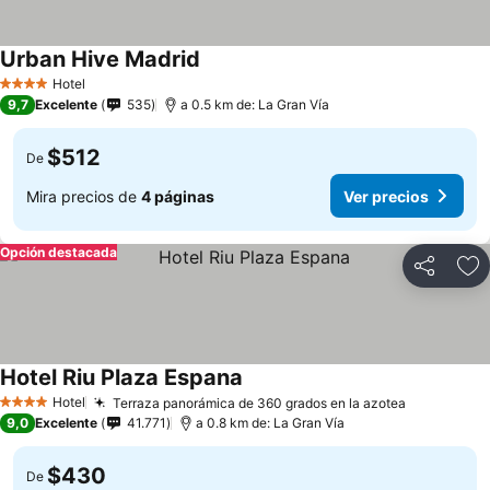
Urban Hive Madrid
Ver precios
Hotel
4 Estrellas
9,7
Excelente
535
a 0.5 km de: La Gran Vía
$512
De
Mira precios de
4 páginas
Ver precios
Opción destacada
Compartir
Ag
Hotel Riu Plaza Espana
Ver precios
Hotel
Terraza panorámica de 360 grados en la azotea
Ver preci
4 Estrellas
9,0
Excelente
41.771
a 0.8 km de: La Gran Vía
$430
De