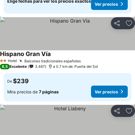
Elige fechas para ver los precios exactos
Ver precios
Compartir
Ag
Hispano Gran Vía
Ver precios
Hotel
Balcones tradicionales españoles
Ver precios
2 Estrellas
8,5
Excelente
3.467
a 0.7 km de: Puerta del Sol
$239
De
Mira precios de
7 páginas
Ver precios
Compartir
Ag