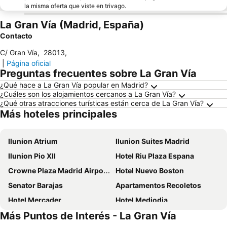
la misma oferta que viste en trivago.
La Gran Vía (Madrid, España)
Contacto
C/ Gran Vía
,
28013
,
|
Página oficial
Preguntas frecuentes sobre La Gran Vía
¿Qué hace a La Gran Vía popular en Madrid?
¿Cuáles son los alojamientos cercanos a La Gran Vía?
¿Qué otras atracciones turísticas están cerca de La Gran Vía?
Más hoteles principales
Ilunion Atrium
Ilunion Suites Madrid
Ilunion Pio XII
Hotel Riu Plaza Espana
Crowne Plaza Madrid Airport By Ihg
Hotel Nuevo Boston
Senator Barajas
Apartamentos Recoletos
Hotel Mercader
Hotel Mediodia
Más Puntos de Interés - La Gran Vía
Hotel Puerta America
Tótem Madrid, a Small Luxury Hotel of the World