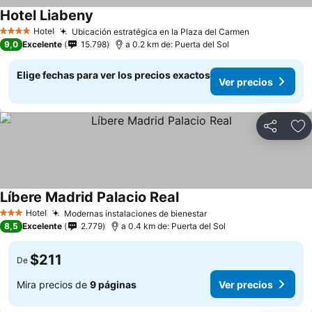
Hotel Liabeny
Ver precios
Hotel
Ubicación estratégica en la Plaza del Carmen
Ver precios
4 Estrellas
9,0
Excelente
15.798
a 0.2 km de: Puerta del Sol
Elige fechas para ver los precios exactos
Ver precios
Compartir
Ag
Líbere Madrid Palacio Real
Ver precios
Hotel
Modernas instalaciones de bienestar
Ver precios
3 Estrellas
8,5
Excelente
2.779
a 0.4 km de: Puerta del Sol
$211
De
Mira precios de
9 páginas
Ver precios