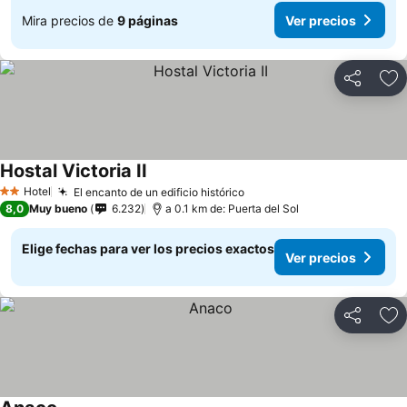
Mira precios de
9 páginas
Ver precios
Compartir
Ag
Hostal Victoria II
Ver precios
Hotel
El encanto de un edificio histórico
Ver precios
2 Estrellas
8,0
Muy bueno
6.232
a 0.1 km de: Puerta del Sol
Elige fechas para ver los precios exactos
Ver precios
Compartir
Ag