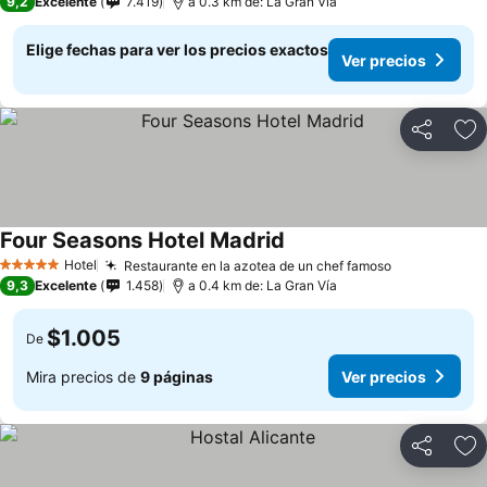
9,2
Excelente
7.419
a 0.3 km de: La Gran Vía
Elige fechas para ver los precios exactos
Ver precios
Compartir
Ag
Four Seasons Hotel Madrid
Ver precios
Hotel
Restaurante en la azotea de un chef famoso
Ver precios
5 Estrellas
9,3
Excelente
1.458
a 0.4 km de: La Gran Vía
$1.005
De
Mira precios de
9 páginas
Ver precios
Compartir
Ag