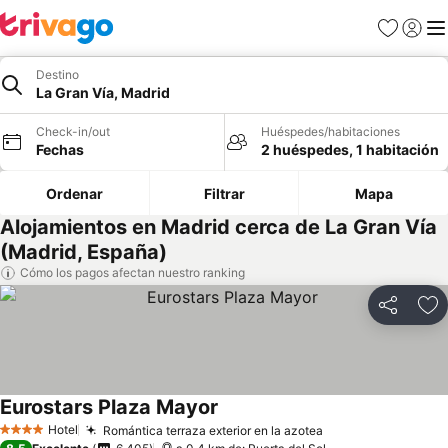
Favoritos
Iniciar 
Me
Destino
La Gran Vía, Madrid
Check-in/out
Huéspedes/habitaciones
Fechas
2 huéspedes, 1 habitación
Ordenar
Filtrar
Mapa
Alojamientos en Madrid cerca de La Gran Vía
(Madrid, España)
Cómo los pagos afectan nuestro ranking
Compartir
Ag
Eurostars Plaza Mayor
Ver precios
Hotel
Romántica terraza exterior en la azotea
Ver precios
4 Estrellas