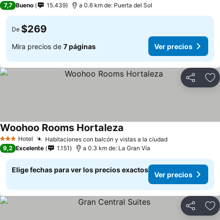
7,7
Bueno
15.439
a 0.6 km de: Puerta del Sol
$269
De
Mira precios de
7 páginas
Ver precios
Compartir
Ag
Woohoo Rooms Hortaleza
Ver precios
Hotel
Habitaciones con balcón y vistas a la ciudad
Ver precios
3 Estrellas
9,2
Excelente
1.151
a 0.3 km de: La Gran Vía
Elige fechas para ver los precios exactos
Ver precios
Compartir
Ag