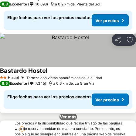
2 Estrellas
8,8
Excelente
10.698
a 0.2 km de: Puerta del Sol
Elige fechas para ver los precios exactos
Ver precios
Compartir
Ag
Bastardo Hostel
Ver precios
Hostel
Terraza con vistas panorámicas de la ciudad
Ver precios
2 Estrellas
8,5
Excelente
7.345
a 0.6 km de: La Gran Vía
Elige fechas para ver los precios exactos
Ver precios
Ver más
Los precios y la disponibilidad que recibe trivago de las páginas
web de reserva cambian de manera constante. Por lo tanto, es
posible que no siempre encuentres en una página web de reserva