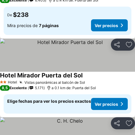
8,5
Excelente
6.405
a 0.4 km de: Puerta del Sol
$238
De
Mira precios de
7 páginas
Ver precios
Compartir
Ag
Hotel Mirador Puerta del Sol
Ver precios
Hotel
Vistas panorámicas al balcón de Sol
Ver precios
2 Estrellas
8,5
Excelente
5.171
a 0.1 km de: Puerta del Sol
Elige fechas para ver los precios exactos
Ver precios
Compartir
Ag