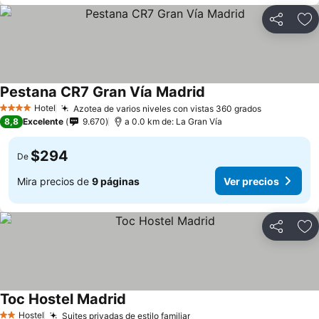
Compartir
Ag
Pestana CR7 Gran Vía Madrid
Ver precios
Hotel
Azotea de varios niveles con vistas 360 grados
Ver precio
4 Estrellas
8,8
Excelente
9.670
a 0.0 km de: La Gran Vía
$294
De
Mira precios de
9 páginas
Ver precios
Compartir
Ag
Toc Hostel Madrid
Ver precios
Hostel
Suites privadas de estilo familiar
Ver precios