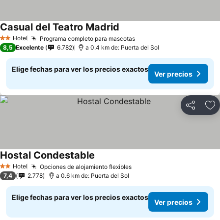
Casual del Teatro Madrid
Ver precios
Hotel
Programa completo para mascotas
Ver precios
2 Estrellas
8,5
Excelente
6.782
a 0.4 km de: Puerta del Sol
Elige fechas para ver los precios exactos
Ver precios
Compartir
Ag
Hostal Condestable
Ver precios
Hotel
Opciones de alojamiento flexibles
Ver precios
2 Estrellas
7,4
2.778
a 0.6 km de: Puerta del Sol
Elige fechas para ver los precios exactos
Ver precios