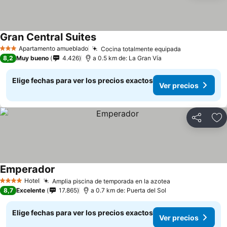
Gran Central Suites
Ver precios
Apartamento amueblado
Cocina totalmente equipada
Ver precios
3 Estrellas
8,2
Muy bueno
4.426
a 0.5 km de: La Gran Vía
Elige fechas para ver los precios exactos
Ver precios
Compartir
Ag
Emperador
Ver precios
Hotel
Amplia piscina de temporada en la azotea
Ver precios
4 Estrellas
8,7
Excelente
17.865
a 0.7 km de: Puerta del Sol
Elige fechas para ver los precios exactos
Ver precios