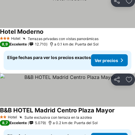
Compartir
Ag
Hotel Moderno
Ver precios
Hotel
Terrazas privadas con vistas panorámicas
Ver precios
3 Estrellas
8,9
Excelente
12.710
a 0.1 km de: Puerta del Sol
Elige fechas para ver los precios exactos
Ver precios
Compartir
Ag
B&B HOTEL Madrid Centro Plaza Mayor
Ver prec
Hotel
Suite exclusiva con terraza en la azotea
Ver precios
2 Estrellas
8,7
Excelente
5.079
a 0.2 km de: Puerta del Sol