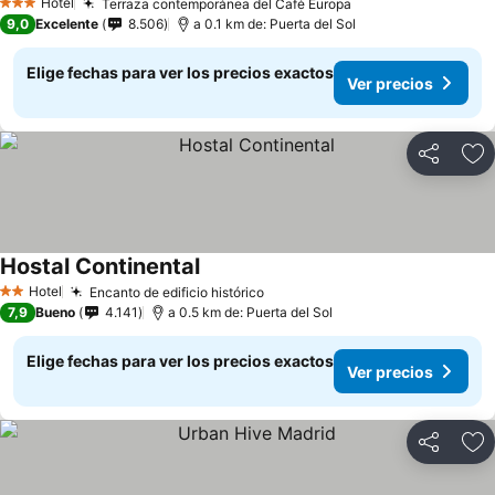
Hotel
Terraza contemporánea del Café Europa
Ver precios
3 Estrellas
9,0
Excelente
8.506
a 0.1 km de: Puerta del Sol
Elige fechas para ver los precios exactos
Ver precios
Compartir
Ag
Hostal Continental
Ver precios
Hotel
Encanto de edificio histórico
Ver precios
2 Estrellas
7,9
Bueno
4.141
a 0.5 km de: Puerta del Sol
Elige fechas para ver los precios exactos
Ver precios
Compartir
Ag