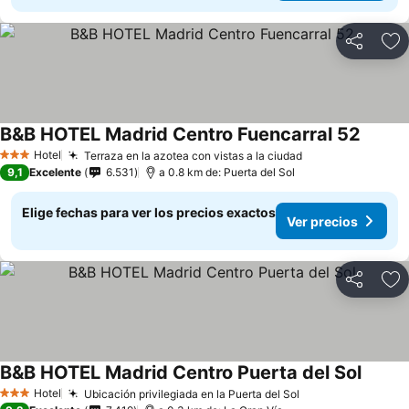
Compartir
Ag
B&B HOTEL Madrid Centro Fuencarral 52
Ver pr
Hotel
Terraza en la azotea con vistas a la ciudad
Ver precios
3 Estrellas
9,1
Excelente
6.531
a 0.8 km de: Puerta del Sol
Elige fechas para ver los precios exactos
Ver precios
Compartir
Ag
B&B HOTEL Madrid Centro Puerta del Sol
Ver pr
Hotel
Ubicación privilegiada en la Puerta del Sol
Ver precios
3 Estrellas