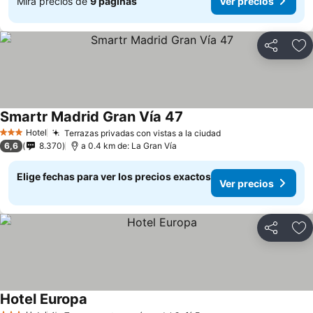
Mira precios de
9 páginas
Ver precios
Compartir
Ag
Smartr Madrid Gran Vía 47
Ver precios
Hotel
Terrazas privadas con vistas a la ciudad
Ver precios
3 Estrellas
6,6
8.370
a 0.4 km de: La Gran Vía
Elige fechas para ver los precios exactos
Ver precios
Compartir
Ag
Hotel Europa
Ver precios