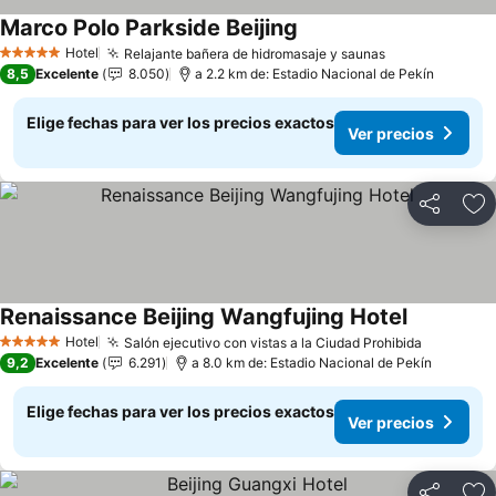
Marco Polo Parkside Beijing
Hotel
Relajante bañera de hidromasaje y saunas
5 Estrellas
8,5
Excelente
8.050
a 2.2 km de: Estadio Nacional de Pekín
Elige fechas para ver los precios exactos
Ver precios
Compartir
Ag
Renaissance Beijing Wangfujing Hotel
Hotel
Salón ejecutivo con vistas a la Ciudad Prohibida
5 Estrellas
9,2
Excelente
6.291
a 8.0 km de: Estadio Nacional de Pekín
Elige fechas para ver los precios exactos
Ver precios