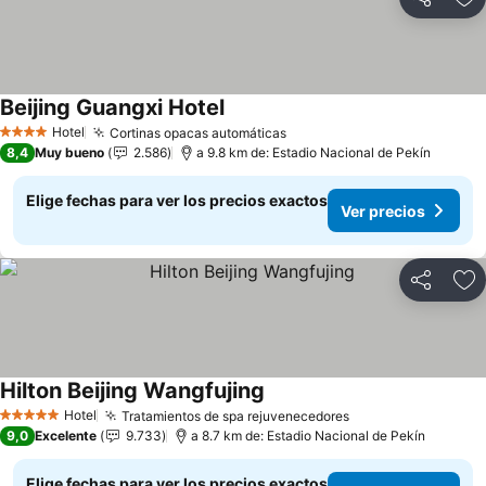
Compartir
Ag
Beijing Guangxi Hotel
Hotel
Cortinas opacas automáticas
4 Estrellas
8,4
Muy bueno
2.586
a 9.8 km de: Estadio Nacional de Pekín
Elige fechas para ver los precios exactos
Ver precios
Compartir
Ag
Hilton Beijing Wangfujing
Hotel
Tratamientos de spa rejuvenecedores
5 Estrellas
9,0
Excelente
9.733
a 8.7 km de: Estadio Nacional de Pekín
Elige fechas para ver los precios exactos