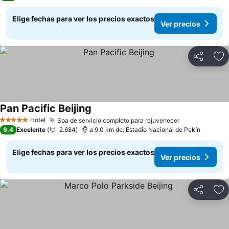
Elige fechas para ver los precios exactos
Ver precios
Compartir
Ag
Pan Pacific Beijing
Hotel
Spa de servicio completo para rejuvenecer
5 Estrellas
9,4
Excelente
2.684
a 9.0 km de: Estadio Nacional de Pekín
Elige fechas para ver los precios exactos
Ver precios
Compartir
Ag