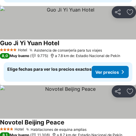
Compartir
Ag
Guo Ji Yi Yuan Hotel
Hotel
Asistencia de conserjería para tus viajes
5 Estrellas
8,0
Muy bueno
9.775
a 7.8 km de: Estadio Nacional de Pekín
Elige fechas para ver los precios exactos
Ver precios
Compartir
Ag
Novotel Beijing Peace
Hotel
Habitaciones de esquina amplias
4 Estrellas
8,1
Muy bueno
11.308
a 8.7 km de: Estadio Nacional de Pekín