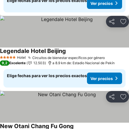
Elige fechas para ver los precios exactos
Ver precios
Compartir
Ag
Legendale Hotel Beijing
Hotel
Circuitos de bienestar específicos por género
5 Estrellas
9,2
Excelente
12.503
a 8.9 km de: Estadio Nacional de Pekín
Elige fechas para ver los precios exactos
Ver precios
Compartir
Ag
New Otani Chang Fu Gong