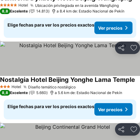
Hotel
Ubicación privilegiada en la avenida Wangfujing
5 Estrellas
8,8
Excelente
14.813
a 8.4 km de: Estadio Nacional de Pekín
Elige fechas para ver los precios exactos
Ver precios
Compartir
Ag
Nostalgia Hotel Beijing Yonghe Lama Temple
Hotel
Diseño temático nostálgico
3 Estrellas
8,8
Excelente
5.660
a 5.6 km de: Estadio Nacional de Pekín
Elige fechas para ver los precios exactos
Ver precios
Compartir
Ag