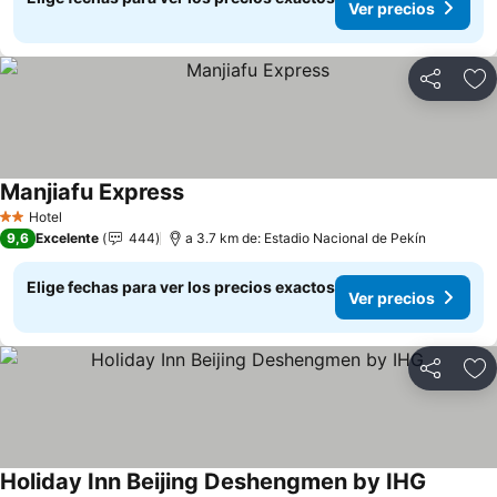
Ver precios
Compartir
Ag
Manjiafu Express
Hotel
2 Estrellas
9,6
Excelente
444
a 3.7 km de: Estadio Nacional de Pekín
Elige fechas para ver los precios exactos
Ver precios
Compartir
Ag
Holiday Inn Beijing Deshengmen by IHG