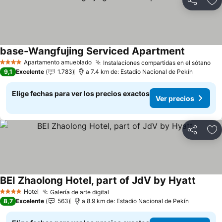
Compartir
Ag
base-Wangfujing Serviced Apartment
Apartamento amueblado
Instalaciones compartidas en el sótano
4 Estrellas
9,1
Excelente
1.783
a 7.4 km de: Estadio Nacional de Pekín
Elige fechas para ver los precios exactos
Ver precios
Compartir
Ag
BEI Zhaolong Hotel, part of JdV by Hyatt
Hotel
Galería de arte digital
4 Estrellas
8,7
Excelente
563
a 8.9 km de: Estadio Nacional de Pekín