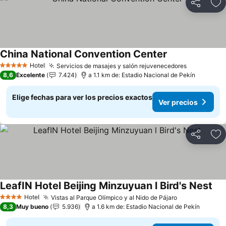
Compartir
Ag
China National Convention Center
Hotel
Servicios de masajes y salón rejuvenecedores
5 Estrellas
8,6
Excelente
7.424
a 1.1 km de: Estadio Nacional de Pekín
Elige fechas para ver los precios exactos
Ver precios
Compartir
Ag
LeafIN Hotel Beijing Minzuyuan l Bird's Nest
Hotel
Vistas al Parque Olímpico y al Nido de Pájaro
4 Estrellas
8,3
Muy bueno
5.936
a 1.6 km de: Estadio Nacional de Pekín