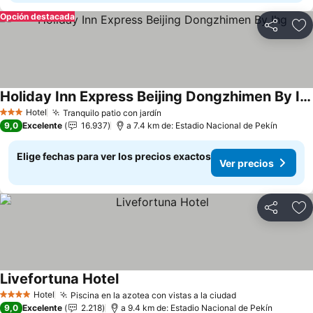
Opción destacada
Compartir
Ag
Holiday Inn Express Beijing Dongzhimen By Ihg
Hotel
Tranquilo patio con jardín
3 Estrellas
9,0
Excelente
16.937
a 7.4 km de: Estadio Nacional de Pekín
Elige fechas para ver los precios exactos
Ver precios
Compartir
Ag
Livefortuna Hotel
Hotel
Piscina en la azotea con vistas a la ciudad
4 Estrellas
9,0
Excelente
2.218
a 9.4 km de: Estadio Nacional de Pekín