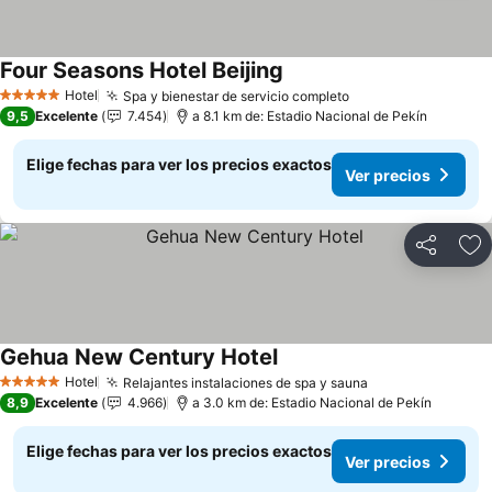
Four Seasons Hotel Beijing
Hotel
Spa y bienestar de servicio completo
5 Estrellas
9,5
Excelente
7.454
a 8.1 km de: Estadio Nacional de Pekín
Elige fechas para ver los precios exactos
Ver precios
Compartir
Ag
Gehua New Century Hotel
Hotel
Relajantes instalaciones de spa y sauna
5 Estrellas
8,9
Excelente
4.966
a 3.0 km de: Estadio Nacional de Pekín
Elige fechas para ver los precios exactos
Ver precios