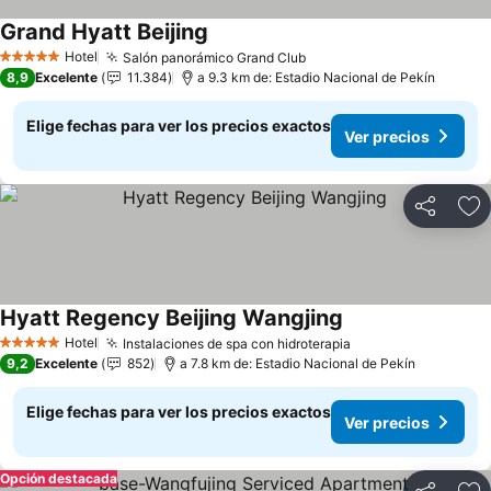
Grand Hyatt Beijing
Hotel
Salón panorámico Grand Club
5 Estrellas
8,9
Excelente
11.384
a 9.3 km de: Estadio Nacional de Pekín
Elige fechas para ver los precios exactos
Ver precios
Compartir
Ag
Hyatt Regency Beijing Wangjing
Hotel
Instalaciones de spa con hidroterapia
5 Estrellas
9,2
Excelente
852
a 7.8 km de: Estadio Nacional de Pekín
Elige fechas para ver los precios exactos
Ver precios
Opción destacada