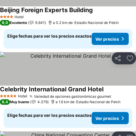
Beijing Foreign Experts Building
Hotel
4 Estrellas
9,0
Excelente
6.941
a 0.2 km de: Estadio Nacional de Pekín
Elige fechas para ver los precios exactos
Ver precios
Compartir
Ag
Celebrity International Grand Hotel
Hotel
Variedad de opciones gastronómicas gourmet
5 Estrellas
8,4
Muy bueno
4.379
a 1.6 km de: Estadio Nacional de Pekín
Elige fechas para ver los precios exactos
Ver precios