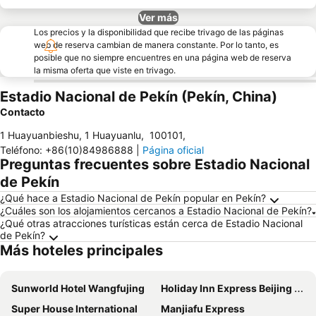
Ver más
Los precios y la disponibilidad que recibe trivago de las páginas
web de reserva cambian de manera constante. Por lo tanto, es
posible que no siempre encuentres en una página web de reserva
la misma oferta que viste en trivago.
Estadio Nacional de Pekín (Pekín, China)
Contacto
1 Huayuanbieshu, 1 Huayuanlu
,
100101
,
Teléfono
:
+86(10)84986888
|
Página oficial
Preguntas frecuentes sobre Estadio Nacional
de Pekín
¿Qué hace a Estadio Nacional de Pekín popular en Pekín?
¿Cuáles son los alojamientos cercanos a Estadio Nacional de Pekín?
¿Qué otras atracciones turísticas están cerca de Estadio Nacional
de Pekín?
Más hoteles principales
Sunworld Hotel Wangfujing
Holiday Inn Express Beijing Temple Of Heaven By Ihg
Super House International
Manjiafu Express