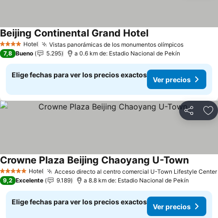
Beijing Continental Grand Hotel
Hotel
Vistas panorámicas de los monumentos olímpicos
4 Estrellas
7,8
Bueno
5.295
a 0.6 km de: Estadio Nacional de Pekín
Elige fechas para ver los precios exactos
Ver precios
Compartir
Ag
Crowne Plaza Beijing Chaoyang U-Town
Hotel
Acceso directo al centro comercial U-Town Lifestyle Center
5 Estrellas
9,2
Excelente
9.189
a 8.8 km de: Estadio Nacional de Pekín
Elige fechas para ver los precios exactos
Ver precios