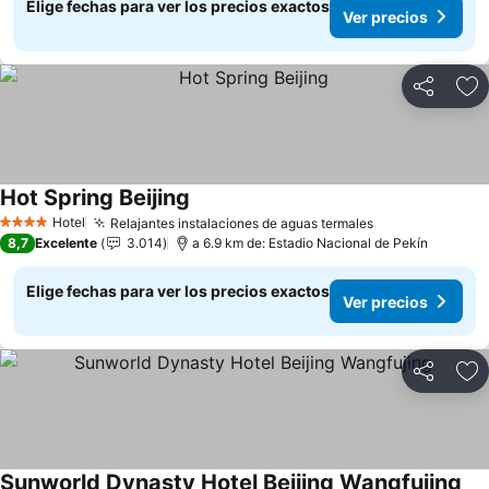
Elige fechas para ver los precios exactos
Ver precios
Compartir
Ag
Hot Spring Beijing
Hotel
Relajantes instalaciones de aguas termales
4 Estrellas
8,7
Excelente
3.014
a 6.9 km de: Estadio Nacional de Pekín
Elige fechas para ver los precios exactos
Ver precios
Compartir
Ag
Sunworld Dynasty Hotel Beijing Wangfujing