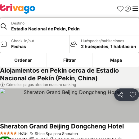
Favoritos
Iniciar 
Me
Destino
Estadio Nacional de Pekín, Pekín
Check-in/out
Huéspedes/habitaciones
Fechas
2 huéspedes, 1 habitación
Ordenar
Filtrar
Mapa
Alojamientos en Pekín cerca de Estadio
Nacional de Pekín (Pekín, China)
Cómo los pagos afectan nuestro ranking
Compartir
Ag
Sheraton Grand Beijing Dongcheng Hotel
Hotel
Shine Spa para Sheraton
5 Estrellas