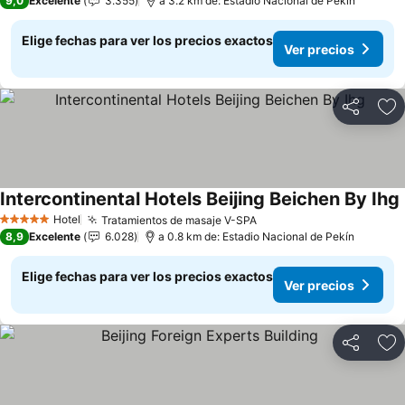
9,0
Excelente
3.355
a 3.2 km de: Estadio Nacional de Pekín
Elige fechas para ver los precios exactos
Ver precios
Compartir
Ag
Intercontinental Hotels Beijing Beichen By Ihg
Hotel
Tratamientos de masaje V-SPA
5 Estrellas
8,9
Excelente
6.028
a 0.8 km de: Estadio Nacional de Pekín
Elige fechas para ver los precios exactos
Ver precios
Compartir
Ag