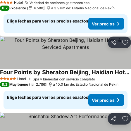
Hotel
Variedad de opciones gastronómicas
4 Estrellas
8,7
Excelente
6.580
a 3.9 km de: Estadio Nacional de Pekín
Elige fechas para ver los precios exactos
Ver precios
Compartir
Ag
Four Points by Sheraton Beijing, Haidian Hotel & Serviced Apartments
Hotel
Spa y bienestar con servicio completo
5 Estrellas
8,2
Muy bueno
2.786
a 10.0 km de: Estadio Nacional de Pekín
Elige fechas para ver los precios exactos
Ver precios
Compartir
Ag