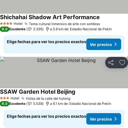
Shichahai Shadow Art Performance
Hotel
Tema cultural inmersivo de arte con sombras
4 Estrellas
9,0
Excelente
2.395
a 5.9 km de: Estadio Nacional de Pekín
Elige fechas para ver los precios exactos
Ver precios
Compartir
Ag
SSAW Garden Hotel Beijing
Hotel
Vistas de la calle del hutong
3 Estrellas
9,0
Excelente
5.538
a 6.1 km de: Estadio Nacional de Pekín
Elige fechas para ver los precios exactos
Ver precios