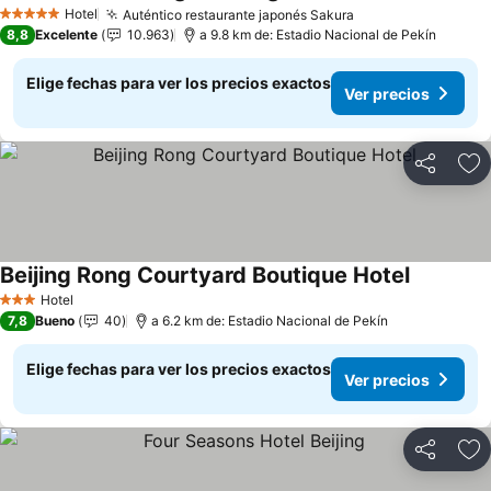
Hotel
Auténtico restaurante japonés Sakura
5 Estrellas
8,8
Excelente
10.963
a 9.8 km de: Estadio Nacional de Pekín
Elige fechas para ver los precios exactos
Ver precios
Compartir
Ag
Beijing Rong Courtyard Boutique Hotel
Hotel
3 Estrellas
7,8
Bueno
40
a 6.2 km de: Estadio Nacional de Pekín
Elige fechas para ver los precios exactos
Ver precios
Compartir
Ag