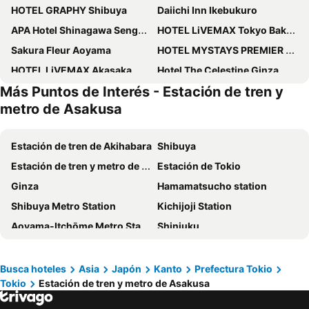
HOTEL GRAPHY Shibuya
Daiichi Inn Ikebukuro
APA Hotel Shinagawa Sengakuji Ekimae
HOTEL LiVEMAX Tokyo Bakurocho
Sakura Fleur Aoyama
HOTEL MYSTAYS PREMIER Omori
HOTEL LiVEMAX Akasaka
Hotel The Celestine Ginza
Más Puntos de Interés - Estación de tren y
Cerulean Tower Tokyu Hotel
Hotel Siena
metro de Asakusa
Tokyo Dome Hotel
Imperial Hotel Tokyo
Asakusa View Hotel
Hotel Livemax Tokyo Ayase Ekimae
Estación de tren de Akihabara
Shibuya
Toshi Center Hotel
Hotel Metropolitan Edmont Tokyo
Estación de tren y metro de Asakusa
Estación de Tokio
APA Hotel Yamanote Otsuka Ekimae Tower
JR-East Hotel Mets Shibuya
Ginza
Hamamatsucho station
APA Hotel Asakusa Ekimae
the b asakusa
Shibuya Metro Station
Kichijoji Station
Shibuya Tobu Hotel
Mitsui Garden Hotel Ueno - Tokyo
Aoyama-Itchōme Metro Station
Shinjuku
Hotel New Star Ikebukuro
Mustard Hotel Asakusa 1
Ueno Metro Station
Imperial Palace
Sotetsu Fresa Inn Higashi Shinjuku
Intercontinental Hotels Tokyo Bay By Ihg
Akasaka Metro Station
Estación de tren de Ueno
Busca hoteles
Asia
Japón
Kanto
Prefectura Tokio
Oak Hotel Edo
Shinjuku Prince Hotel
Tokio
Estación de tren y metro de Asakusa
Kamiyachō Metro Station
Estación de tren de Shinjuku
KOKO HOTEL Shimbashi Onarimon
HOTEL AMANEK Asakusa Ekimae
Tokyo Disney Resort
Aeropuerto Internacional de Haneda