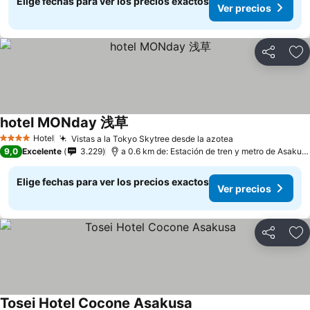
Elige fechas para ver los precios exactos
Ver precios
Compartir
Ag
hotel MONday 浅草
Hotel
Vistas a la Tokyo Skytree desde la azotea
4 Estrellas
9,0
Excelente
3.229
a 0.6 km de: Estación de tren y metro de Asakusa
Elige fechas para ver los precios exactos
Ver precios
Compartir
Ag
Tosei Hotel Cocone Asakusa