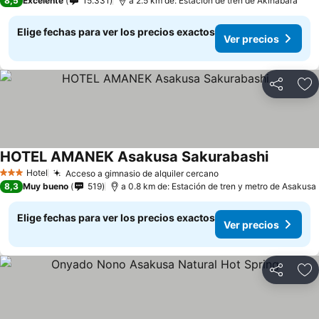
8,5
Excelente
15.331
a 2.5 km de: Estación de tren de Akihabara
Elige fechas para ver los precios exactos
Ver precios
Compartir
Ag
HOTEL AMANEK Asakusa Sakurabashi
Hotel
Acceso a gimnasio de alquiler cercano
3 Estrellas
8,3
Muy bueno
519
a 0.8 km de: Estación de tren y metro de Asakusa
Elige fechas para ver los precios exactos
Ver precios
Compartir
Ag