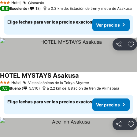
Hotel
Gimnasio
3 Estrellas
9,8
Excelente
18
a 0.3 km de: Estación de tren y metro de Asakusa
Elige fechas para ver los precios exactos
Ver precios
Compartir
Ag
HOTEL MYSTAYS Asakusa
Hotel
Vistas icónicas de la Tokyo Skytree
3 Estrellas
7,5
Bueno
5.510
a 2.2 km de: Estación de tren de Akihabara
Elige fechas para ver los precios exactos
Ver precios
Compartir
Ag