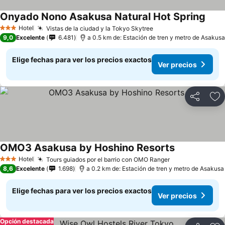
Onyado Nono Asakusa Natural Hot Spring
Hotel
Vistas de la ciudad y la Tokyo Skytree
3 Estrellas
9,0
Excelente
6.481
a 0.5 km de: Estación de tren y metro de Asakusa
Elige fechas para ver los precios exactos
Ver precios
Compartir
Ag
OMO3 Asakusa by Hoshino Resorts
Hotel
Tours guiados por el barrio con OMO Ranger
3 Estrellas
8,6
Excelente
1.698
a 0.2 km de: Estación de tren y metro de Asakusa
Elige fechas para ver los precios exactos
Ver precios
Opción destacada