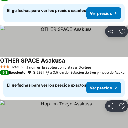
Elige fechas para ver los precios exactos
Ver precios
Compartir
Ag
OTHER SPACE Asakusa
Hotel
Jardín en la azotea con vistas al Skytree
3 Estrellas
9,1
Excelente
3.926
a 0.5 km de: Estación de tren y metro de Asakusa
Elige fechas para ver los precios exactos
Ver precios
Compartir
Ag