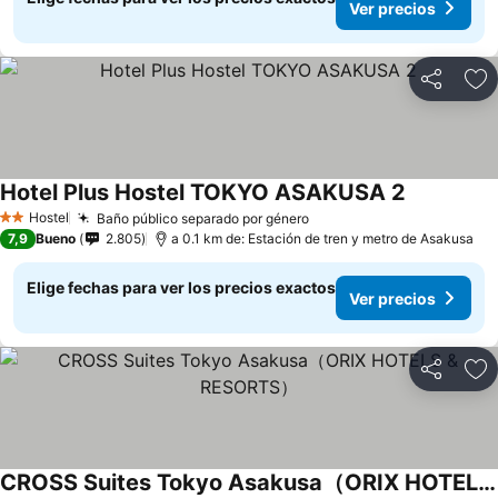
Ver precios
Compartir
Ag
Hotel Plus Hostel TOKYO ASAKUSA 2
Hostel
Baño público separado por género
2 Estrellas
7,9
Bueno
2.805
a 0.1 km de: Estación de tren y metro de Asakusa
Elige fechas para ver los precios exactos
Ver precios
Compartir
Ag
CROSS Suites Tokyo Asakusa（ORIX HOTELS & RESORTS）