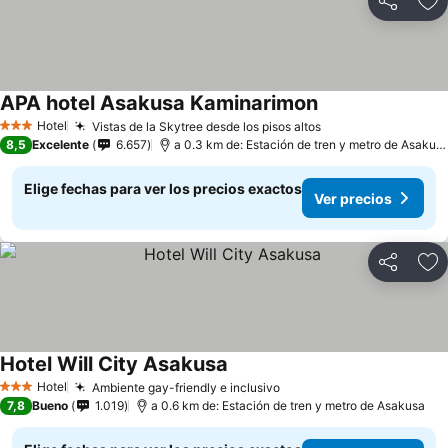
Compartir
Ag
APA hotel Asakusa Kaminarimon
Hotel
Vistas de la Skytree desde los pisos altos
3 Estrellas
8,5
Excelente
6.657
a 0.3 km de: Estación de tren y metro de Asakusa
Elige fechas para ver los precios exactos
Ver precios
Compartir
Ag
Hotel Will City Asakusa
Hotel
Ambiente gay-friendly e inclusivo
3 Estrellas
7,8
Bueno
1.019
a 0.6 km de: Estación de tren y metro de Asakusa