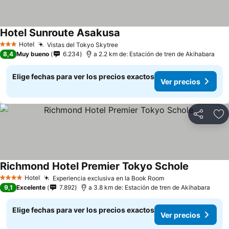
Hotel Sunroute Asakusa
Hotel
Vistas del Tokyo Skytree
3 Estrellas
8,4
Muy bueno
6.234
a 2.2 km de: Estación de tren de Akihabara
Elige fechas para ver los precios exactos
Ver precios
Compartir
Ag
Richmond Hotel Premier Tokyo Schole
Hotel
Experiencia exclusiva en la Book Room
4 Estrellas
9,1
Excelente
7.892
a 3.8 km de: Estación de tren de Akihabara
Elige fechas para ver los precios exactos
Ver precios