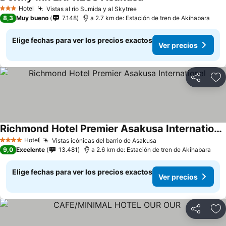
Hotel
Vistas al río Sumida y al Skytree
3 Estrellas
8,3
Muy bueno
7.148
a 2.7 km de: Estación de tren de Akihabara
Elige fechas para ver los precios exactos
Ver precios
Compartir
Ag
Richmond Hotel Premier Asakusa International
Hotel
Vistas icónicas del barrio de Asakusa
4 Estrellas
9,0
Excelente
13.481
a 2.6 km de: Estación de tren de Akihabara
Elige fechas para ver los precios exactos
Ver precios
Compartir
Ag