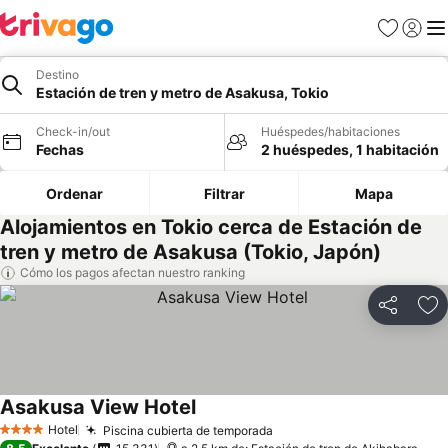
Favoritos
Iniciar 
Me
Destino
Estación de tren y metro de Asakusa, Tokio
Check-in/out
Huéspedes/habitaciones
Fechas
2 huéspedes, 1 habitación
Ordenar
Filtrar
Mapa
Alojamientos en Tokio cerca de Estación de
tren y metro de Asakusa (Tokio, Japón)
Cómo los pagos afectan nuestro ranking
Compartir
Ag
Asakusa View Hotel
Hotel
Piscina cubierta de temporada
4 Estrellas