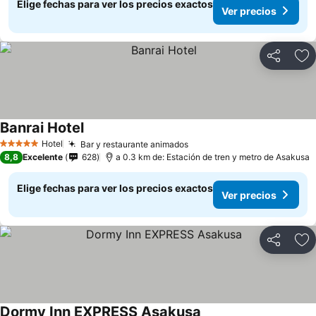
Elige fechas para ver los precios exactos
Ver precios
Compartir
Ag
Banrai Hotel
Hotel
Bar y restaurante animados
5 Estrellas
8,8
Excelente
628
a 0.3 km de: Estación de tren y metro de Asakusa
Elige fechas para ver los precios exactos
Ver precios
Compartir
Ag
Dormy Inn EXPRESS Asakusa