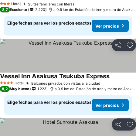
Hotel
Suites familiares con literas
3 Estrellas
8,7
Excelente
2.420
a 0.5 km de: Estación de tren y metro de Asakusa
Elige fechas para ver los precios exactos
Ver precios
Compartir
Ag
Vessel Inn Asakusa Tsukuba Express
Hotel
Balcones privados con vistas a la ciudad
4 Estrellas
8,2
Muy bueno
1.223
a 0.9 km de: Estación de tren y metro de Asakusa
Elige fechas para ver los precios exactos
Ver precios
Compartir
Ag