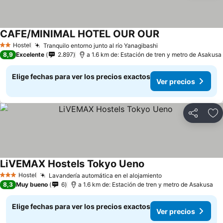
CAFE/MINIMAL HOTEL OUR OUR
Hostel
Tranquilo entorno junto al río Yanagibashi
2 Estrellas
8,9
Excelente
2.897
a 1.6 km de: Estación de tren y metro de Asakusa
Elige fechas para ver los precios exactos
Ver precios
Compartir
Ag
LiVEMAX Hostels Tokyo Ueno
Hostel
Lavandería automática en el alojamiento
3 Estrellas
8,3
Muy bueno
6
a 1.6 km de: Estación de tren y metro de Asakusa
Elige fechas para ver los precios exactos
Ver precios