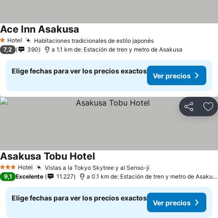
Ace Inn Asakusa
Hotel
Habitaciones tradicionales de estilo japonés
1 Estrellas
7,2
390
a 1.1 km de: Estación de tren y metro de Asakusa
Elige fechas para ver los precios exactos
Ver precios
Compartir
Ag
Asakusa Tobu Hotel
Hotel
Vistas a la Tokyo Skytree y al Senso-ji
3 Estrellas
9,1
Excelente
11.227
a 0.1 km de: Estación de tren y metro de Asakusa
Elige fechas para ver los precios exactos
Ver precios