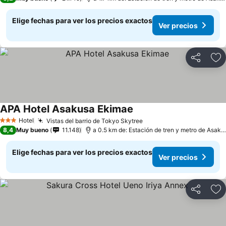
Elige fechas para ver los precios exactos
Ver precios
Compartir
Ag
APA Hotel Asakusa Ekimae
Hotel
Vistas del barrio de Tokyo Skytree
3 Estrellas
8,4
Muy bueno
11.148
a 0.5 km de: Estación de tren y metro de Asakusa
Elige fechas para ver los precios exactos
Ver precios
Compartir
Ag