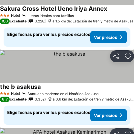
Sakura Cross Hotel Ueno Iriya Annex
Hotel
Literas ideales para familias
3 Estrellas
9,0
Excelente
3.228
a 1.5 km de: Estación de tren y metro de Asakusa
Elige fechas para ver los precios exactos
Ver precios
Compartir
Ag
the b asakusa
Hotel
Santuario moderno en el histórico Asakusa
3 Estrellas
8,7
Excelente
3.352
a 0.6 km de: Estación de tren y metro de Asakusa
Elige fechas para ver los precios exactos
Ver precios