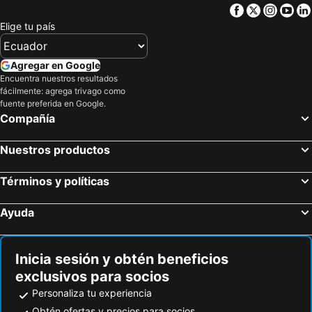
Henn na Hotel Tokyo Haneda
Hotel Resol Stay Akihabara
Facebook
Twitter
Insta
Yo
Makuhari Messe
Pacifico Yokohama
HOTEL LiVEMAX Asakusabashi-Ekimae
ホテルピュリッツァー自由が丘
Elige tu país
Tokyo Cruise
Asakusa Metro Station
ANA Holiday Inn Tokyo Bay
Best Western Hotel Fino Tokyo Akasaka
Sensoji Temple
Sumida
Tokyo DisneySea Hotel MiraCosta
APA Hotel Nishifunabashi Ekimae
Agregar en Google
Tawaramachi Metro Station
Tokyo Skytree
Encuentra nuestros resultados
Shinagawa Prince Hotel
Tokyo Bay Ariake Washington Hotel
fácilmente: agrega trivago como
Inaricho Metro Station
Oshiage Metro Station
Kichijoji Tokyu REI Hotel
Tokyo Disneyland Hotel
fuente preferida en Google.
Compañía
Iriya Metro Station
Taito
Hotel New Otani Tokyo The Main
Ours Inn Hankyu
Museo Edo-Tokyo
Sumo Museum
APA Hotel & Resort Ryogoku Ekimae Tower
Keio Plaza Hotel Tokyo
Nuestros productos
Ryogoku Kokugikan Sumo Stadium
Minowa Metro Station
La Vista Tokyo Bay
Hotel Metropolitan Tokyo Haneda
Naka-Okachimachi Metro Station
Tokyo National Museum
Términos y políticas
Hotel Trend Tobu Asakusa-Eki Kita
Onyado Nono Asakusa Bettei
Okachimachi Station
Kokubunji
Far East Village Hotel Tokyo - Asakusa
Hotel Sunroute Asakusa
Ayuda
Miyagase Dam
Nakameguro
Hotel Tavinos Asakusa
Hotel Trend Asakusa Tawaramachi
Muza Kawasaki Symphony Hall
Toranomon Metro Station
Tosei Hotel Cocone Asakusa Kuramae
COCOSHUKU Asakusa Kuramae
Inicia sesión y obtén beneficios
New Enoshima Aquarium
Akasaka Mitsuke Metro Station
Richmond Hotel Premier Tokyo Schole
MIMARU Tokyo Ueno Inaricho
exclusivos para socios
Tsuzuki
Toyosu Metro Station
Sakura Cross Hotel Ueno Okachimachi
Dai-ichi Hotel Ryogoku
Personaliza tu experiencia
Higashi-Ginza Metro Station
Higashi ginza Station
Hotel STAY&GO Iriyakita
APA Hotel Asakusabashi Ekikita
Obtén ofertas y precios para socios