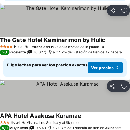
Compartir
Ag
The Gate Hotel Kaminarimon by Hulic
Hotel
Terraza exclusiva en la azotea de la planta 14
4 Estrellas
9,1
Excelente
10.027
a 2.4 km de: Estación de tren de Akihabara
Elige fechas para ver los precios exactos
Ver precios
Compartir
Ag
APA Hotel Asakusa Kuramae
Hotel
Vistas al río Sumida y al Skytree
3 Estrellas
8,0
Muy bueno
9.692
a 2.0 km de: Estación de tren de Akihabara