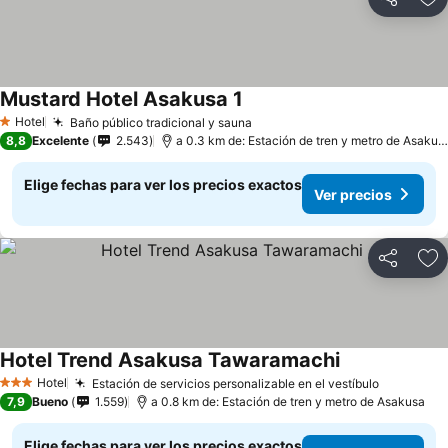
Compartir
Ag
Mustard Hotel Asakusa 1
Hotel
Baño público tradicional y sauna
1 Estrellas
8,8
Excelente
2.543
a 0.3 km de: Estación de tren y metro de Asakusa
Elige fechas para ver los precios exactos
Ver precios
Compartir
Ag
Hotel Trend Asakusa Tawaramachi
Hotel
Estación de servicios personalizable en el vestíbulo
3 Estrellas
7,9
Bueno
1.559
a 0.8 km de: Estación de tren y metro de Asakusa
Elige fechas para ver los precios exactos