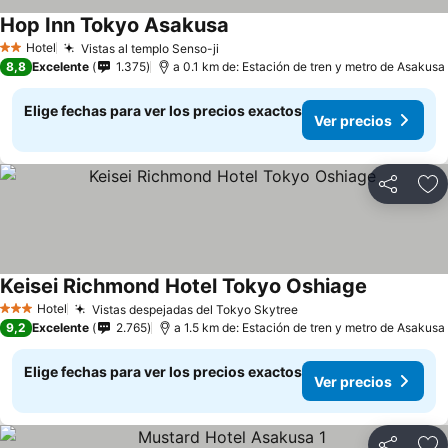
Hop Inn Tokyo Asakusa
Hotel
Vistas al templo Senso-ji
2 Estrellas
8,8
Excelente
1.375
a 0.1 km de: Estación de tren y metro de Asakusa
Elige fechas para ver los precios exactos
Ver precios
Compartir
Ag
Keisei Richmond Hotel Tokyo Oshiage
Hotel
Vistas despejadas del Tokyo Skytree
3 Estrellas
9,2
Excelente
2.765
a 1.5 km de: Estación de tren y metro de Asakusa
Elige fechas para ver los precios exactos
Ver precios