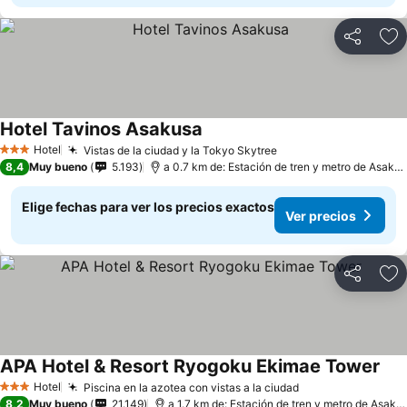
Compartir
Ag
Hotel Tavinos Asakusa
Hotel
Vistas de la ciudad y la Tokyo Skytree
3 Estrellas
8,4
Muy bueno
5.193
a 0.7 km de: Estación de tren y metro de Asakusa
Elige fechas para ver los precios exactos
Ver precios
Compartir
Ag
APA Hotel & Resort Ryogoku Ekimae Tower
Hotel
Piscina en la azotea con vistas a la ciudad
3 Estrellas
8,2
Muy bueno
21.149
a 1.7 km de: Estación de tren y metro de Asakusa