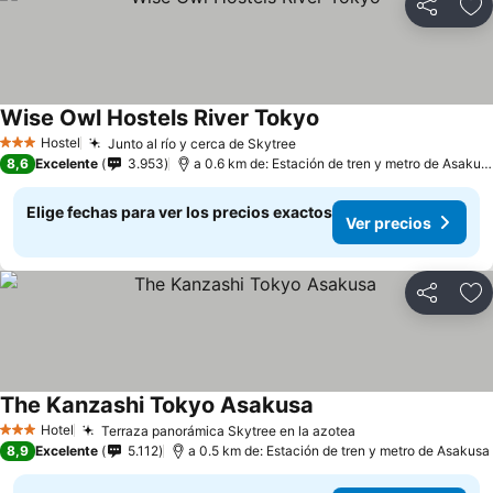
Compartir
Ag
Wise Owl Hostels River Tokyo
Hostel
Junto al río y cerca de Skytree
3 Estrellas
8,6
Excelente
3.953
a 0.6 km de: Estación de tren y metro de Asakusa
Elige fechas para ver los precios exactos
Ver precios
Compartir
Ag
The Kanzashi Tokyo Asakusa
Hotel
Terraza panorámica Skytree en la azotea
3 Estrellas
8,9
Excelente
5.112
a 0.5 km de: Estación de tren y metro de Asakusa