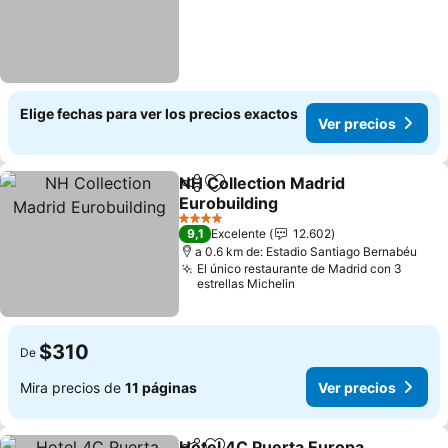
Elige fechas para ver los precios exactos
Ver precios
NH Collection Madrid
Compartir
Agregar a favoritos
Eurobuilding
Ver precios
4 Estrellas
9,1
Excelente
12.602
a 0.6 km de: Estadio Santiago Bernabéu
El único restaurante de Madrid con 3
estrellas Michelin
$310
De
Mira precios de
11 páginas
Ver precios
Hotel 4C Puerta Europa