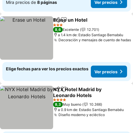
Mira precios de
8 páginas
Ver precios
Erase un Hotel
Compartir
Agregar a favoritos
Ver precios
3 Estrellas
8,6
Excelente
12.701
a 1.4 km de: Estadio Santiago Bernabéu
Decoración y mensajes de cuento de hadas
Elige fechas para ver los precios exactos
Ver precios
NYX Hotel Madrid by
Compartir
Agregar a favoritos
Leonardo Hotels
Ver precios
4 Estrellas
8,3
Muy bueno
10.366
a 0.9 km de: Estadio Santiago Bernabéu
Diseño moderno y ecléctico
Ver precios