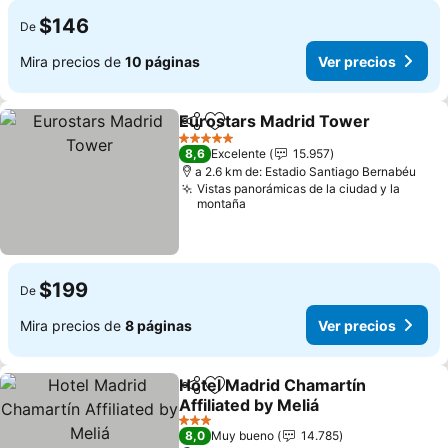
$146
De
Mira precios de
10 páginas
Ver precios
Eurostars Madrid Tower
Compartir
Agregar a favoritos
V
5 Estrellas
8,6
Excelente
15.957
a 2.6 km de: Estadio Santiago Bernabéu
Vistas panorámicas de la ciudad y la
montaña
$199
De
Mira precios de
8 páginas
Ver precios
Hotel Madrid Chamartín
Compartir
Agregar a favoritos
Affiliated by Meliá
Ver precios
3 Estrellas
8,0
Muy bueno
14.785