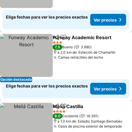
Elige fechas para ver los precios exactos
Ver precios
Funway Academic Resort
Compartir
Agregar a favoritos
3 Estrellas
7,5
Bueno
3.990
a 2.0 km de: Estación de Chamartín
Camas retráctiles del techo
Ver precios
Opción destacada
Elige fechas para ver los precios exactos
Ver precios
Meliá Castilla
Compartir
Agregar a favoritos
Ver precios
4 Estrellas
9,0
Excelente
16.361
a 1.0 km de: Estadio Santiago Bernabéu
Oasis de piscina exterior de temporada
Ver 