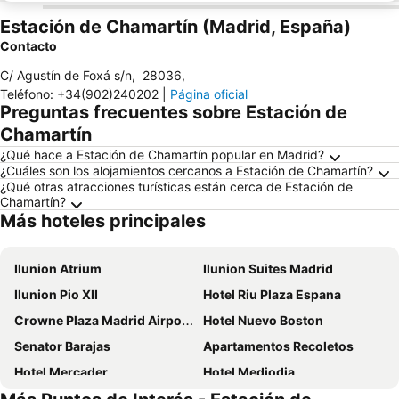
Estación de Chamartín (Madrid, España)
Contacto
C/ Agustín de Foxá s/n
,
28036
,
Teléfono
:
+34(902)240202
|
Página oficial
Preguntas frecuentes sobre Estación de
Chamartín
¿Qué hace a Estación de Chamartín popular en Madrid?
¿Cuáles son los alojamientos cercanos a Estación de Chamartín?
¿Qué otras atracciones turísticas están cerca de Estación de
Chamartín?
Más hoteles principales
Ilunion Atrium
Ilunion Suites Madrid
Ilunion Pio XII
Hotel Riu Plaza Espana
Crowne Plaza Madrid Airport By Ihg
Hotel Nuevo Boston
Senator Barajas
Apartamentos Recoletos
Hotel Mercader
Hotel Mediodia
Hotel Puerta America
Tótem Madrid, a Small Luxury Hotel of the World