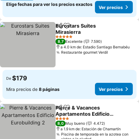
Elige fechas para ver los precios exactos
Ver precios
Eurostars Suites
Compartir
Agregar a favoritos
Mirasierra
Ver precios
5 Estrellas
8,7
Excelente
7.590
a 4.0 km de: Estadio Santiago Bernabéu
Restaurante gourmet Verdil
Ver precios
$179
De
Mira precios de
8 páginas
Ver precios
Pierre & Vacances
Compartir
Agregar a favoritos
Apartamentos Edificio
Eurobuilding 2
Ver precios
4 Estrellas
8,0
Muy bueno
4.472
a 1.9 km de: Estación de Chamartín
Piscina de temporada en la azotea con
vistas a la ciudad