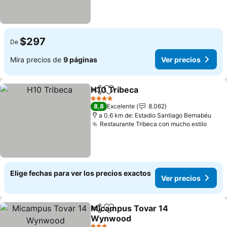
$297
De
Mira precios de
9 páginas
Ver precios
H10 Tribeca
Compartir
Agregar a favoritos
Ver precios
4 Estrellas
8,8
Excelente
8.062
a 0.6 km de: Estadio Santiago Bernabéu
Restaurante Tribeca con mucho estilo
Ver p
Elige fechas para ver los precios exactos
Ver precios
Micampus Tovar 14
Compartir
Agregar a favoritos
Wynwood