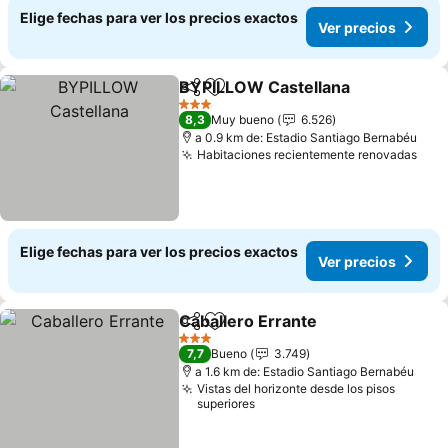
Elige fechas para ver los precios exactos
Ver precios
BYPILLOW Castellana
Compartir
Agregar a favoritos
Ver 
3 Estrellas
8,3
Muy bueno
6.526
a 0.9 km de: Estadio Santiago Bernabéu
Habitaciones recientemente renovadas
Ver 
Elige fechas para ver los precios exactos
Ver precios
Caballero Errante
Compartir
Agregar a favoritos
Ver prec
3 Estrellas
7,7
Bueno
3.749
a 1.6 km de: Estadio Santiago Bernabéu
Vistas del horizonte desde los pisos
superiores