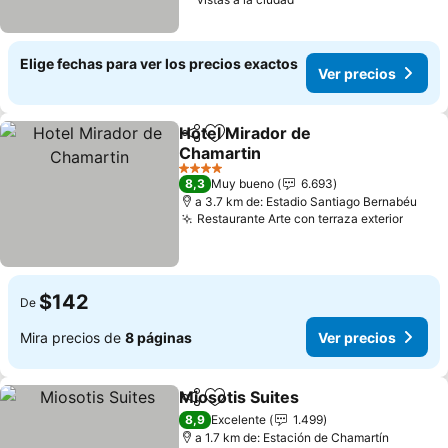
Elige fechas para ver los precios exactos
Ver precios
Hotel Mirador de
Compartir
Agregar a favoritos
Chamartin
Ver precios
4 Estrellas
8,3
Muy bueno
6.693
a 3.7 km de: Estadio Santiago Bernabéu
Restaurante Arte con terraza exterior
Ver p
$142
De
Mira precios de
8 páginas
Ver precios
Miosotis Suites
Compartir
Agregar a favoritos
Ver precio
8,9
Excelente
1.499
a 1.7 km de: Estación de Chamartín