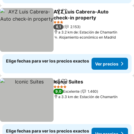
AYZ Luis Cabrera-Auto
Compartir
Agregar a favoritos
check-in property
Ver precios
3 Estrellas
6,1
2.153
a 3.2 km de: Estación de Chamartín
Alojamiento económico en Madrid
Ver pre
Elige fechas para ver los precios exactos
Ver precios
Iconic Suites
Compartir
Agregar a favoritos
Ver precios
4 Estrellas
9,0
Excelente
1.460
a 3.3 km de: Estación de Chamartín
Elige fechas para ver los precios exactos
Ver precios