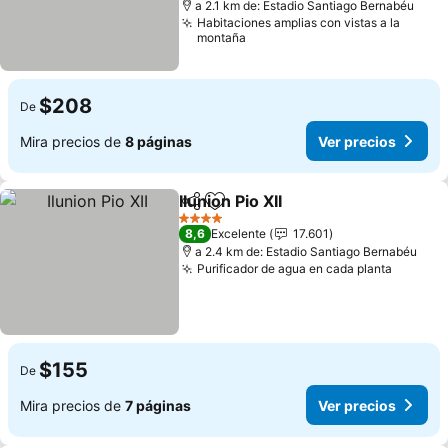
a 2.1 km de: Estadio Santiago Bernabéu
Habitaciones amplias con vistas a la
montaña
$208
De
Mira precios de
8 páginas
Ver precios
Ilunion Pio XII
Compartir
Agregar a favoritos
Ver precios
4 Estrellas
8,6
Excelente
17.601
a 2.4 km de: Estadio Santiago Bernabéu
Purificador de agua en cada planta
Ver pre
$155
De
Mira precios de
7 páginas
Ver precios