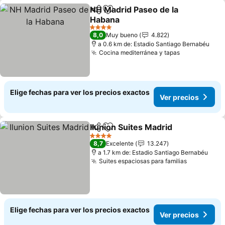
NH Madrid Paseo de la
Compartir
Agregar a favoritos
Habana
Ver precios
4 Estrellas
8,0
Muy bueno
4.822
a 0.6 km de: Estadio Santiago Bernabéu
Cocina mediterránea y tapas
Ver precios
Elige fechas para ver los precios exactos
Ver precios
Ilunion Suites Madrid
Compartir
Agregar a favoritos
Ver p
4 Estrellas
8,7
Excelente
13.247
a 1.7 km de: Estadio Santiago Bernabéu
Suites espaciosas para familias
Ver preci
Elige fechas para ver los precios exactos
Ver precios