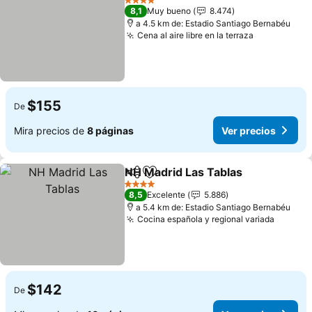
4 Estrellas
8,1
Muy bueno
8.474
a 4.5 km de: Estadio Santiago Bernabéu
Cena al aire libre en la terraza
Ver precio
$155
De
Mira precios de
8 páginas
Ver precios
NH Madrid Las Tablas
Compartir
Agregar a favoritos
Ver 
4 Estrellas
8,5
Excelente
5.886
a 5.4 km de: Estadio Santiago Bernabéu
Cocina española y regional variada
Ver pre
$142
De