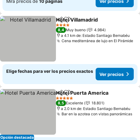
Mira precios de
10 páginas
Ver precios
Hotel Villamadrid
Compartir
Agregar a favoritos
Ver preci
4 Estrellas
8,4
Muy bueno
4.984
a 4.1 km de: Estadio Santiago Bernabéu
Cena mediterránea de lujo en El Pirámide
Ve
Elige fechas para ver los precios exactos
Ver precios
Hotel Puerta America
Compartir
Agregar a favoritos
Ver 
5 Estrellas
8,5
Excelente
18.801
a 2.0 km de: Estadio Santiago Bernabéu
Bar en la azotea con vistas panorámicas
Ver
Opción destacada