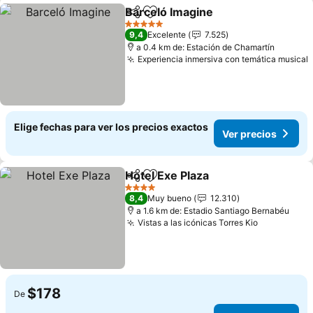
Barceló Imagine
Compartir
Agregar a favoritos
Ver precio
5 Estrellas
9,4
Excelente
7.525
a 0.4 km de: Estación de Chamartín
Experiencia inmersiva con temática musical
Elige fechas para ver los precios exactos
Ver precios
Hotel Exe Plaza
Compartir
Agregar a favoritos
Ver precio
4 Estrellas
8,4
Muy bueno
12.310
a 1.6 km de: Estadio Santiago Bernabéu
Vistas a las icónicas Torres Kio
Ver precio
$178
De