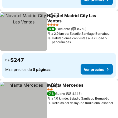
Novotel Madrid City Las
Compartir
Agregar a favoritos
Ventas
Ver precios
4 Estrellas
8,8
Excelente
8.759
a 2.9 km de: Estadio Santiago Bernabéu
Habitaciones con vistas a la ciudad o
panorámicas
$247
De
Mira precios de
8 páginas
Ver precios
Infanta Mercedes
Compartir
Agregar a favoritos
Ver prec
2 Estrellas
7,8
Bueno
4.143
a 1.0 km de: Estadio Santiago Bernabéu
Delicias del desayuno tradicional español
Ve