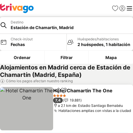
Favoritos
Iniciar 
Me
Destino
Estación de Chamartín, Madrid
Check-in/out
Huéspedes/habitaciones
Fechas
2 huéspedes, 1 habitación
Ordenar
Filtrar
Mapa
Alojamientos en Madrid cerca de Estación de
Chamartín (Madrid, España)
Cómo los pagos afectan nuestro ranking
Hotel Chamartin The One
Compartir
Agregar a favoritos
4 Estrellas
7,4
19.881
a 2.1 km de: Estadio Santiago Bernabéu
Habitaciones amplias con vistas a la ciudad