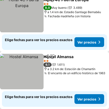
Compartir
Agregar a favoritos
Ve
2 Estrellas
8,0
Muy bueno
3.489
a 1.4 km de: Estadio Santiago Bernabéu
Fachada madrileña con historia
Ver preci
Elige fechas para ver los precios exactos
Ver precios
Hostel Almansa
Compartir
Agregar a favoritos
Ver precio
2 Estrellas
6,1
1.611
a 3.2 km de: Estación de Chamartín
El encanto de un edificio histórico de 1963
Ve
Elige fechas para ver los precios exactos
Ver precios