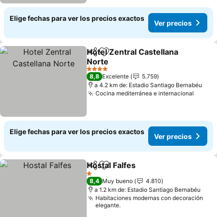
Elige fechas para ver los precios exactos
Ver precios
Hotel Zentral Castellana
Compartir
Agregar a favoritos
Norte
Ver precios
4 Estrellas
8,8
Excelente
5.759
a 4.2 km de: Estadio Santiago Bernabéu
Cocina mediterránea e internacional
Ver pr
Elige fechas para ver los precios exactos
Ver precios
Hostal Falfes
Compartir
Agregar a favoritos
Ver precios
1 Estrellas
8,4
Muy bueno
4.810
a 1.2 km de: Estadio Santiago Bernabéu
Habitaciones modernas con decoración
elegante.