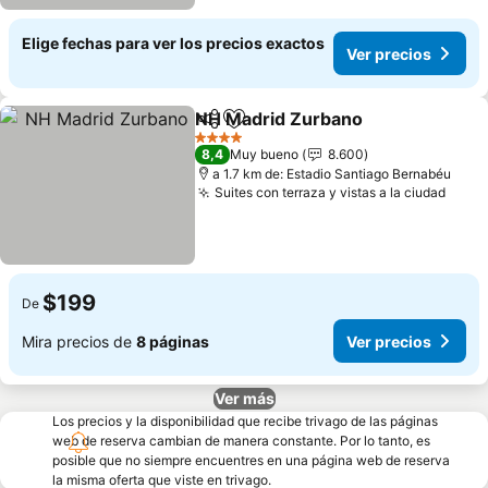
Elige fechas para ver los precios exactos
Ver precios
NH Madrid Zurbano
Compartir
Agregar a favoritos
Ver pr
4 Estrellas
8,4
Muy bueno
8.600
a 1.7 km de: Estadio Santiago Bernabéu
Suites con terraza y vistas a la ciudad
Ver p
$199
De
Mira precios de
8 páginas
Ver precios
Ver más
Los precios y la disponibilidad que recibe trivago de las páginas
web de reserva cambian de manera constante. Por lo tanto, es
posible que no siempre encuentres en una página web de reserva
la misma oferta que viste en trivago.