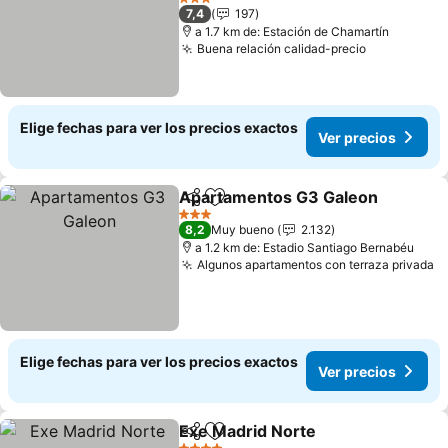
Ver precios
3 Estrellas
7,4
197
a 1.7 km de: Estación de Chamartín
Buena relación calidad-precio
Ver precio
Elige fechas para ver los precios exactos
Ver precios
Apartamentos G3 Galeon
Compartir
Agregar a favoritos
3 Estrellas
8,2
Muy bueno
2.132
a 1.2 km de: Estadio Santiago Bernabéu
Algunos apartamentos con terraza privada
V
Elige fechas para ver los precios exactos
Ver precios
Exe Madrid Norte
Compartir
Agregar a favoritos
Ver prec