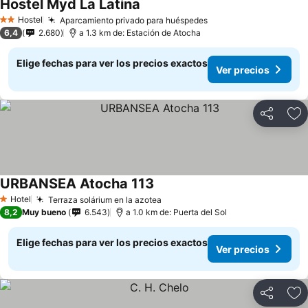
Hostel Myd La Latina
Ver precios
Hostel
Aparcamiento privado para huéspedes
Ver precios
2 Estrellas
6,4
2.680
a 1.3 km de: Estación de Atocha
Elige fechas para ver los precios exactos
Ver precios
Compartir
Ag
URBANSEA Atocha 113
Ver precios
Hotel
Terraza solárium en la azotea
Ver precios
1 Estrellas
8,2
Muy bueno
6.543
a 1.0 km de: Puerta del Sol
Elige fechas para ver los precios exactos
Ver precios
Compartir
Ag