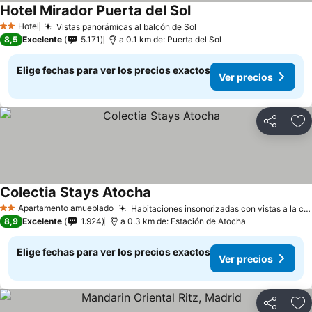
Hotel Mirador Puerta del Sol
Ver precios
Hotel
Vistas panorámicas al balcón de Sol
Ver precios
2 Estrellas
8,5
Excelente
5.171
a 0.1 km de: Puerta del Sol
Elige fechas para ver los precios exactos
Ver precios
Compartir
Ag
Colectia Stays Atocha
Ver precios
Apartamento amueblado
Habitaciones insonorizadas con vistas a la ciudad
2 Estrellas
8,9
Excelente
1.924
a 0.3 km de: Estación de Atocha
Elige fechas para ver los precios exactos
Ver precios
Compartir
Ag