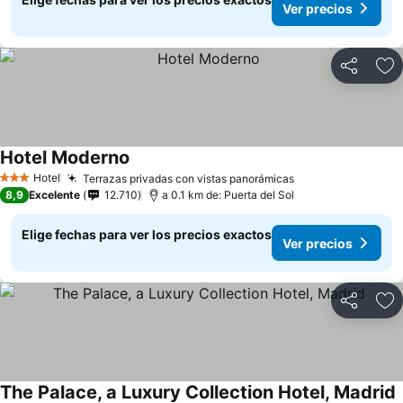
Ver precios
Compartir
Ag
Hotel Moderno
Ver precios
Hotel
Terrazas privadas con vistas panorámicas
Ver precios
3 Estrellas
8,9
Excelente
12.710
a 0.1 km de: Puerta del Sol
Elige fechas para ver los precios exactos
Ver precios
Compartir
Ag
The Palace, a Luxury Collection Hotel, Madrid
V