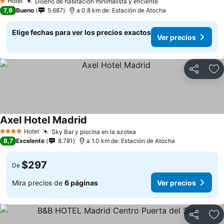
Hotel
Diseño de habitación minimalista y eficiente
Ver precios
1 Estrellas
7,9
Bueno
5.687
a 0.8 km de: Estación de Atocha
Elige fechas para ver los precios exactos
Ver precios
Compartir
Ag
Axel Hotel Madrid
Ver precios
Hotel
Sky Bar y piscina en la azotea
Ver precios
4 Estrellas
8,7
Excelente
8.781
a 1.0 km de: Estación de Atocha
$297
De
Mira precios de
6 páginas
Ver precios
Compartir
Ag