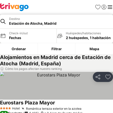
Favoritos
Iniciar 
Me
Destino
Estación de Atocha, Madrid
Check-in/out
Huéspedes/habitaciones
Fechas
2 huéspedes, 1 habitación
Ordenar
Filtrar
Mapa
Alojamientos en Madrid cerca de Estación de
Atocha (Madrid, España)
Cómo los pagos afectan nuestro ranking
Compartir
Ag
Eurostars Plaza Mayor
Ver precios
Hotel
Romántica terraza exterior en la azotea
Ver precios
4 Estrellas