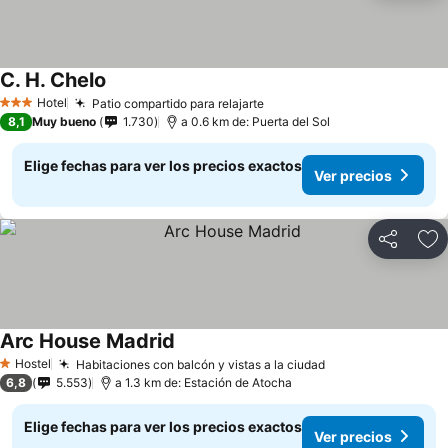
C. H. Chelo
Ver precios
Hotel
Patio compartido para relajarte
Ver precios
3 Estrellas
8,1
Muy bueno
1.730
a 0.6 km de: Puerta del Sol
Elige fechas para ver los precios exactos
Ver precios
Compartir
Ag
Arc House Madrid
Ver precios
Hostel
Habitaciones con balcón y vistas a la ciudad
Ver precios
1 Estrellas
6,8
5.553
a 1.3 km de: Estación de Atocha
Elige fechas para ver los precios exactos
Ver precios