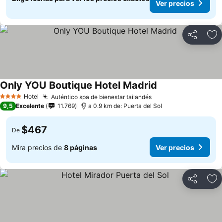
Ver precios
Compartir
Ag
Only YOU Boutique Hotel Madrid
Ver precios
Hotel
Auténtico spa de bienestar tailandés
Ver precios
4 Estrellas
9,5
Excelente
11.769
a 0.9 km de: Puerta del Sol
$467
De
Mira precios de
8 páginas
Ver precios
Compartir
Ag