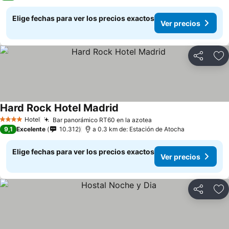
Elige fechas para ver los precios exactos
Ver precios
Compartir
Ag
Hard Rock Hotel Madrid
Ver precios
Hotel
Bar panorámico RT60 en la azotea
Ver precios
4 Estrellas
9,1
Excelente
10.312
a 0.3 km de: Estación de Atocha
Elige fechas para ver los precios exactos
Ver precios
Compartir
Ag