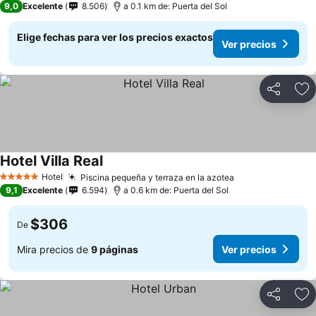
9,0
Excelente
8.506
a 0.1 km de: Puerta del Sol
Elige fechas para ver los precios exactos
Ver precios
Compartir
Ag
Hotel Villa Real
Ver precios
Hotel
Piscina pequeña y terraza en la azotea
Ver precios
5 Estrellas
9,1
Excelente
6.594
a 0.6 km de: Puerta del Sol
$306
De
Mira precios de
9 páginas
Ver precios
Compartir
Ag