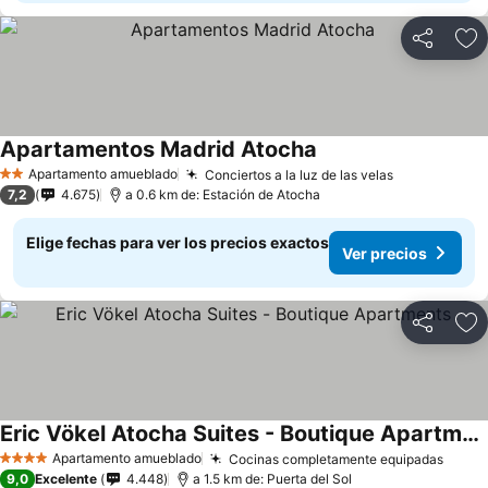
Compartir
Ag
Apartamentos Madrid Atocha
Ver precios
Apartamento amueblado
Conciertos a la luz de las velas
Ver precios
2 Estrellas
7,2
4.675
a 0.6 km de: Estación de Atocha
Elige fechas para ver los precios exactos
Ver precios
Compartir
Ag
Eric Vökel Atocha Suites - Boutique Apartments
Ver precios
Apartamento amueblado
Cocinas completamente equipadas
Ver p
4 Estrellas
9,0
Excelente
4.448
a 1.5 km de: Puerta del Sol