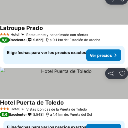
Compartir
Ag
Latroupe Prado
Ver precios
Hotel
Restaurante y bar animado con ofertas
Ver precios
3 Estrellas
8,8
Excelente
9.822
a 0.1 km de: Estación de Atocha
Elige fechas para ver los precios exactos
Ver precios
Compartir
Ag
Hotel Puerta de Toledo
Ver precios
Hotel
Vistas icónicas de la Puerta de Toledo
Ver precios
3 Estrellas
8,6
Excelente
8.548
a 1.4 km de: Puerta del Sol
Elige fechas para ver los precios exactos