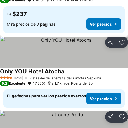
8,5
Excelente
6.405
a 0.4 km de: Puerta del Sol
$237
De
Mira precios de
7 páginas
Ver precios
Compartir
Ag
Only YOU Hotel Atocha
Ver precios
Hotel
Vistas desde la terraza de la azotea Sép7ima
Ver precios
4 Estrellas
9,2
Excelente
17.830
a 1.7 km de: Puerta del Sol
Elige fechas para ver los precios exactos
Ver precios
Compartir
Ag