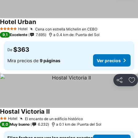
Hotel Urban
Ver precios
Hotel
Cena con estrella Michelin en CEBO
Ver precios
5 Estrellas
9,1
Excelente
7.695
a 0.4 km de: Puerta del Sol
$363
De
Mira precios de
9 páginas
Ver precios
Compartir
Ag
Hostal Victoria II
Ver precios
Hotel
El encanto de un edificio histórico
Ver precios
2 Estrellas
8,0
Muy bueno
6.232
a 0.1 km de: Puerta del Sol
Elige fechas para ver los precios exactos