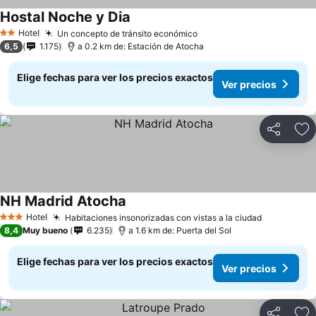
Hostal Noche y Dia
Ver precios
Hotel
Un concepto de tránsito económico
Ver precios
2 Estrellas
6,5
1.175
a 0.2 km de: Estación de Atocha
Elige fechas para ver los precios exactos
Ver precios
Compartir
Ag
NH Madrid Atocha
Ver precios
Hotel
Habitaciones insonorizadas con vistas a la ciudad
Ver preci
3 Estrellas
8,4
Muy bueno
6.235
a 1.6 km de: Puerta del Sol
Elige fechas para ver los precios exactos
Ver precios