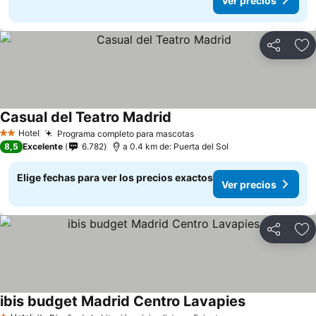
Ver precios
Compartir
Ag
Casual del Teatro Madrid
Ver precios
Hotel
Programa completo para mascotas
Ver precios
2 Estrellas
8,5
Excelente
6.782
a 0.4 km de: Puerta del Sol
Elige fechas para ver los precios exactos
Ver precios
Compartir
Ag
ibis budget Madrid Centro Lavapies
Ver precios