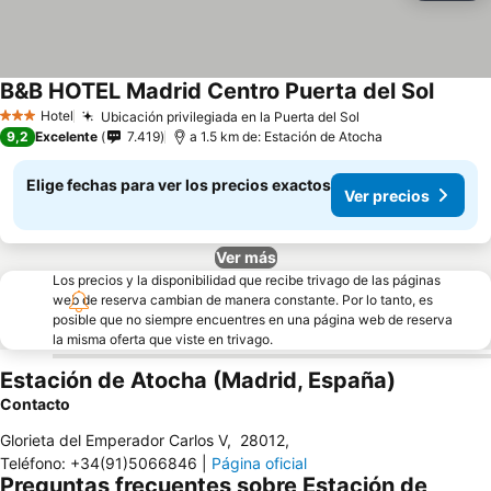
B&B HOTEL Madrid Centro Puerta del Sol
Ver pr
Hotel
Ubicación privilegiada en la Puerta del Sol
Ver precios
3 Estrellas
9,2
Excelente
7.419
a 1.5 km de: Estación de Atocha
Elige fechas para ver los precios exactos
Ver precios
Ver más
Los precios y la disponibilidad que recibe trivago de las páginas
web de reserva cambian de manera constante. Por lo tanto, es
posible que no siempre encuentres en una página web de reserva
la misma oferta que viste en trivago.
Estación de Atocha (Madrid, España)
Contacto
Glorieta del Emperador Carlos V
,
28012
,
Teléfono
:
+34(91)5066846
|
Página oficial
Preguntas frecuentes sobre Estación de