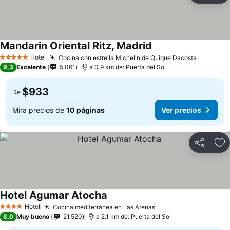
Mandarin Oriental Ritz, Madrid
Ver precios
Hotel
Cocina con estrella Michelin de Quique Dacosta
Ver prec
5 Estrellas
9,3
Excelente
5.061
a 0.9 km de: Puerta del Sol
$933
De
Mira precios de
10 páginas
Ver precios
Compartir
Ag
Hotel Agumar Atocha
Ver precios
Hotel
Cocina mediterránea en Las Arenas
Ver precios
4 Estrellas
8,0
Muy bueno
21.520
a 2.1 km de: Puerta del Sol