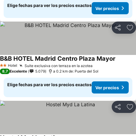
Elige fechas para ver los precios exactos
Ver precios
Compartir
Ag
B&B HOTEL Madrid Centro Plaza Mayor
Ver prec
Hotel
Suite exclusiva con terraza en la azotea
Ver precios
2 Estrellas
8,7
Excelente
5.079
a 0.2 km de: Puerta del Sol
Elige fechas para ver los precios exactos
Ver precios
Compartir
Ag