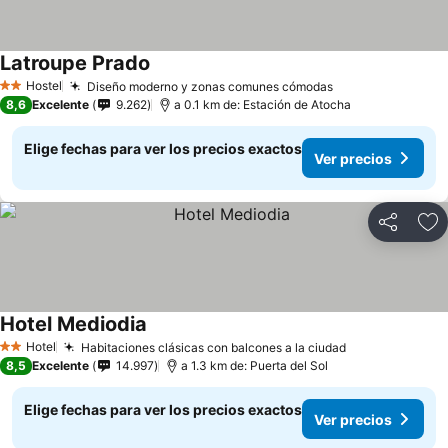
Latroupe Prado
Ver precios
Hostel
Diseño moderno y zonas comunes cómodas
Ver precios
2 Estrellas
8,6
Excelente
9.262
a 0.1 km de: Estación de Atocha
Elige fechas para ver los precios exactos
Ver precios
Compartir
Ag
Hotel Mediodia
Ver precios
Hotel
Habitaciones clásicas con balcones a la ciudad
Ver precios
2 Estrellas
8,5
Excelente
14.997
a 1.3 km de: Puerta del Sol
Elige fechas para ver los precios exactos
Ver precios