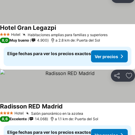
Ag
Hotel Gran Legazpi
Ver precios
Hotel
Habitaciones amplias para familias y superiores
Ver precios
3 Estrellas
8,0
Muy bueno
4.900
a 2.8 km de: Puerta del Sol
Elige fechas para ver los precios exactos
Ver precios
Compartir
Ag
Radisson RED Madrid
Ver precios
Hotel
Salón panorámico en la azotea
Ver precios
4 Estrellas
8,6
Excelente
14.068
a 1.1 km de: Puerta del Sol
Elige fechas para ver los precios exactos