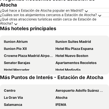
Atocha
¿Qué hace a Estación de Atocha popular en Madrid?
¿Cuáles son los alojamientos cercanos a Estación de Atocha?
¿Qué otras atracciones turísticas están cerca de Estación de
Atocha?
Más hoteles principales
Ilunion Atrium
Ilunion Suites Madrid
Ilunion Pio XII
Hotel Riu Plaza Espana
Crowne Plaza Madrid Airport By Ihg
Hotel Nuevo Boston
Senator Barajas
Apartamentos Recoletos
Hotel Mercader
Hotel Mediodia
Más Puntos de Interés - Estación de Atocha
Hotel Puerta America
Tótem Madrid, a Small Luxury Hotel of the World
Hotel ILUNION Alcalá Norte
ibis budget Madrid Calle Alcalá
Centro
Aeropuerto Adolfo Suárez Madrid–Barajas
Novotel Madrid City Las Ventas
Woohoo Rooms Hortaleza
La Gran Vía
Atocha
Holiday Inn Express Madrid - Airport By Ihg
Hotel Miguel Angel
Salamanca
IFEMA
Melia Avenida de America
Hotel Praga