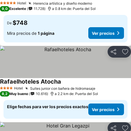
Hotel
Herencia artística y diseño moderno
Ver precios
5 Estrellas
9,0
Excelente
11.728
a 0.8 km de: Puerta del Sol
$748
De
Mira precios de
1 página
Ver precios
Compartir
Ag
Rafaelhoteles Atocha
Ver precios
Hotel
Suites junior con bañera de hidromasaje
Ver precios
4 Estrellas
8,2
Muy bueno
10.616
a 2.2 km de: Puerta del Sol
Elige fechas para ver los precios exactos
Ver precios
Compartir