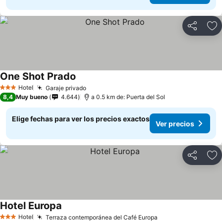
Compartir
Ag
One Shot Prado
Ver precios
Hotel
Garaje privado
Ver precios
3 Estrellas
8,4
Muy bueno
4.644
a 0.5 km de: Puerta del Sol
Elige fechas para ver los precios exactos
Ver precios
Compartir
Ag
Hotel Europa
Ver precios
Hotel
Terraza contemporánea del Café Europa
Ver precios
3 Estrellas