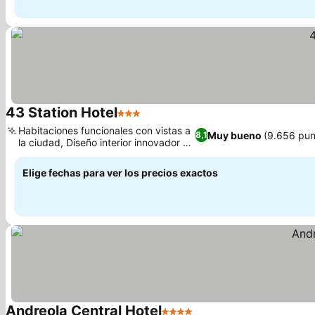
43 Station Hotel
3 Estrellas
Ver precios
Habitaciones funcionales con vistas a
Muy bueno
(9.656 pun
8,1
la ciudad, Diseño interior innovador y
Ver precios
ecléctico
Elige fechas para ver los precios exactos
Andreola Central Hotel