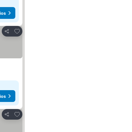
ios
Agregar a favoritos
Compartir
ios
Agregar a favoritos
Compartir