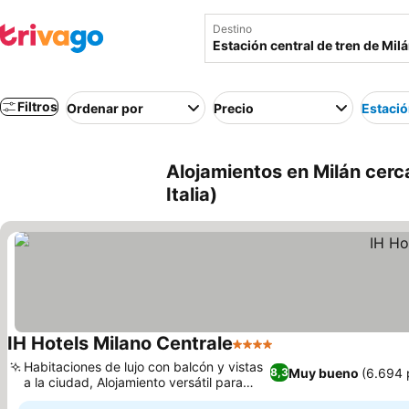
Destino
Filtros
Ordenar por
Precio
Estació
Alojamientos en Milán cerca
Italia)
IH Hotels Milano Centrale
4 Estrellas
Ver precios
Habitaciones de lujo con balcón y vistas
Muy bueno
(6.694 
8,3
a la ciudad, Alojamiento versátil para
Ver precios
familias y grupos