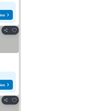
ios
Agregar a favoritos
Compartir
ios
Agregar a favoritos
Compartir