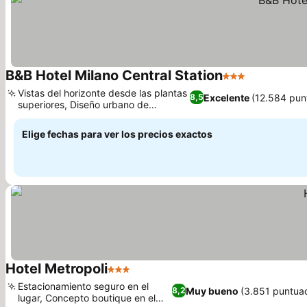
B&B Hotel Milano Central Station
3 Estrellas
Ver precios
Vistas del horizonte desde las plantas
Excelente
(12.584 pun
8,5
superiores, Diseño urbano de
Ver precios
inspiración retro
Elige fechas para ver los precios exactos
Hotel Metropoli
3 Estrellas
Ver precios
Estacionamiento seguro en el
Muy bueno
(3.851 puntua
8,2
lugar, Concepto boutique en el