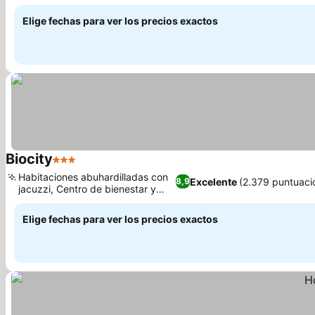
Ver precios
tercer piso
Elige fechas para ver los precios exactos
Biocity
3 Estrellas
Ver precios
Habitaciones abuhardilladas con
Excelente
(2.379 puntuaci
8,9
jacuzzi, Centro de bienestar y
Ver precios
sauna
Elige fechas para ver los precios exactos