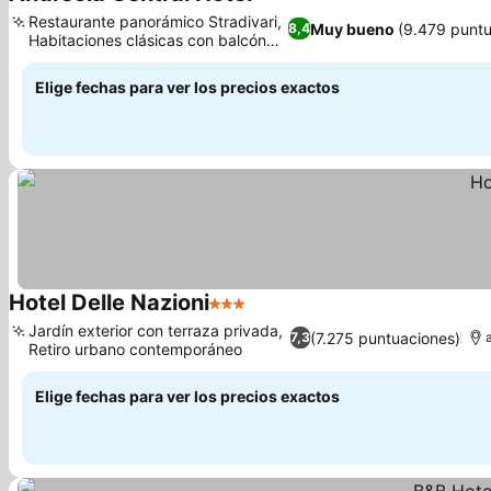
4 Estrellas
Ver precios
Restaurante panorámico Stradivari,
Muy bueno
(9.479 puntu
8,4
Habitaciones clásicas con balcón
Ver precios
privado
Elige fechas para ver los precios exactos
Hotel Delle Nazioni
3 Estrellas
Ver precios
Jardín exterior con terraza privada,
(7.275 puntuaciones)
7,3
Retiro urbano contemporáneo
Ver precios
Elige fechas para ver los precios exactos