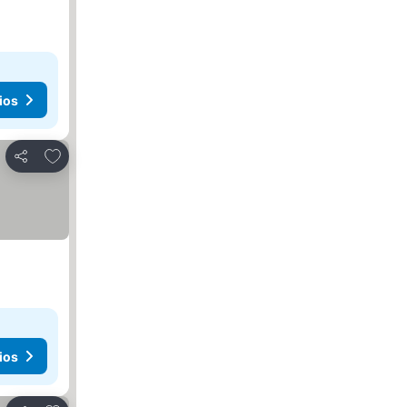
ios
Agregar a favoritos
Compartir
ios