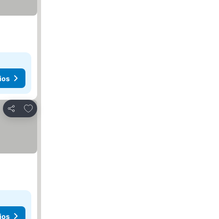
ios
Agregar a favoritos
Compartir
ios