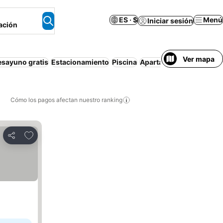
ES · $
Menú
Iniciar sesión
ación
Ver mapa
esayuno gratis
Estacionamiento
Piscina
Apartamento amueblad
Cómo los pagos afectan nuestro ranking
Agregar a favoritos
Compartir