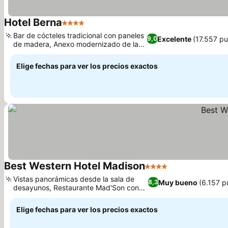
Hotel Berna
4 Estrellas
Ver precios
Bar de cócteles tradicional con paneles
Excelente
(17.557 p
9,0
de madera, Anexo modernizado de la
Ver precios
Torre Berna
Elige fechas para ver los precios exactos
Best Western Hotel Madison
4 Estrellas
Ver precios
Vistas panorámicas desde la sala de
Muy bueno
(6.157 p
8,3
desayunos, Restaurante Mad'Son con
Ver precios
toque lombardo
Elige fechas para ver los precios exactos