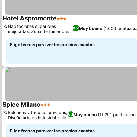
Hotel Aspromonte
3 Estrellas
Ver precios
Habitaciones superiores
Muy bueno
(1.606 puntuaci
8,2
mejoradas, Zona de fumadores
Ver precios
dedicada
Elige fechas para ver los precios exactos
Spice Milano
3 Estrellas
Ver precios
Balcones y terrazas privados,
Muy bueno
(11.291 puntuacion
8,1
Diseño urbano industrial-chic
Ver precios
Elige fechas para ver los precios exactos