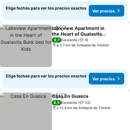
Elige fechas para ver los precios exactos
Ver precios
Lakeview Apartment in
Compartir
Agregar a favoritos
the Heart of Guatavita
Bunk bed for Kids
9,7
Excelente
9
a 3.7 km de: Embalse de Tominé
Elige fechas para ver los precios exactos
Ver precios
Casa En Guasca
Compartir
Agregar a favoritos
8,5
Excelente
32
a 12.4 km de: Embalse de Tominé