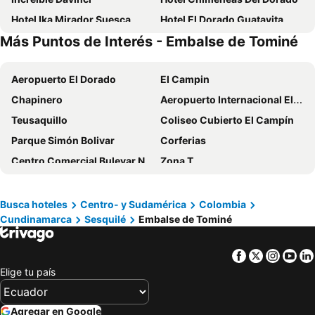
Hotel Ika Mirador Suesca
Hotel El Dorado Guatavita
Más Puntos de Interés - Embalse de Tominé
Zipaquira Coffee Town
Glamping Brillo De Luna
HOTEL CAMELIA REAL BRICEÑO
Hotel Autodromo
Aeropuerto El Dorado
El Campin
Hacienda Betania
Boutique El Parque
Chapinero
Aeropuerto Internacional El Dorado
Casa Lila
Cinco Tierras Suesca
Teusaquillo
Coliseo Cubierto El Campín
Parque Simón Bolivar
Corferias
Centro Comercial Bulevar Niza
Zona T
Parque de la 93
Embajada Americana
Festival Estéreo Picnic
Usaquén
Busca hoteles
Centro- y Sudamérica
Colombia
Cundinamarca
Sesquilé
Embalse de Tominé
Zona Rosa
Avenida Chile - Calle 72
Embalse de Tominé
Centro Comercial Andino
Facebook
Twitter
Insta
Yo
La Candelaria
Parque de Usaquén
Elige tu país
Unicentro
Centro Comercial Hacienda Santa Bárbara
Country Club
Universidad de los Andes
Agregar en Google