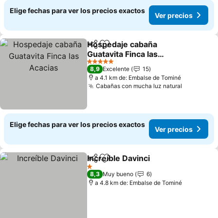
Elige fechas para ver los precios exactos
Ver precios
Hospedaje cabaña
Compartir
Agregar a favoritos
Guatavita Finca las
Acacias
5 Estrellas
8,9
Excelente
15
a 4.1 km de: Embalse de Tominé
Cabañas con mucha luz natural
Elige fechas para ver los precios exactos
Ver precios
Increíble Davinci
Compartir
Agregar a favoritos
1 Estrellas
8,3
Muy bueno
6
a 4.8 km de: Embalse de Tominé