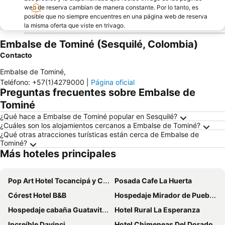
web de reserva cambian de manera constante. Por lo tanto, es
posible que no siempre encuentres en una página web de reserva
la misma oferta que viste en trivago.
Embalse de Tominé (Sesquilé, Colombia)
Contacto
Embalse de Tominé
,
Teléfono
:
+57(1)4279000
|
Página oficial
Preguntas frecuentes sobre Embalse de
Tominé
¿Qué hace a Embalse de Tominé popular en Sesquilé?
¿Cuáles son los alojamientos cercanos a Embalse de Tominé?
¿Qué otras atracciones turísticas están cerca de Embalse de
Tominé?
Más hoteles principales
Pop Art Hotel Tocancipá y Centro de Convenciones
Posada Cafe La Huerta
Córest Hotel B&B
Hospedaje Mirador de Pueblo viejo
Hospedaje cabaña Guatavita Finca las Acacias
Hotel Rural La Esperanza
Increíble Davinci
Hotel Chimeneas Del Dorado