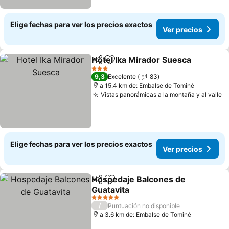
Elige fechas para ver los precios exactos
Ver precios
Hotel Ika Mirador Suesca
Compartir
Agregar a favoritos
3 Estrellas
9,3
Excelente
83
a 15.4 km de: Embalse de Tominé
Vistas panorámicas a la montaña y al valle
Elige fechas para ver los precios exactos
Ver precios
Hospedaje Balcones de
Compartir
Agregar a favoritos
Guatavita
5 Estrellas
/
Puntuación no disponible
a 3.6 km de: Embalse de Tominé