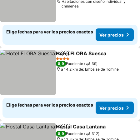
Habitaciones con diseño individual y
chimenea
Elige fechas para ver los precios exactos
Ver precios
Hotel FLORA Suesca
Compartir
Agregar a favoritos
4 Estrellas
8,9
Excelente
39
a 14.2 km de: Embalse de Tominé
Elige fechas para ver los precios exactos
Ver precios
Hostal Casa Lantana
Compartir
Agregar a favoritos
8,9
Excelente
312
a 13.8 km de: Embalse de Tominé