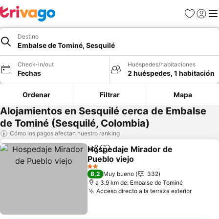
Favoritos
Iniciar 
Me
Destino
Embalse de Tominé, Sesquilé
Check-in/out
Huéspedes/habitaciones
Fechas
2 huéspedes, 1 habitación
Ordenar
Filtrar
Mapa
Alojamientos en Sesquilé cerca de Embalse
de Tominé (Sesquilé, Colombia)
Cómo los pagos afectan nuestro ranking
Hospedaje Mirador de
Compartir
Agregar a favoritos
Pueblo viejo
2 Estrellas
8,2
Muy bueno
332
a 3.9 km de: Embalse de Tominé
Acceso directo a la terraza exterior