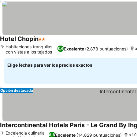
Hotel Chopin
2 Estrellas
Ver precios
Habitaciones tranquilas
Excelente
(2.878 puntuaciones)
8,6
a
con vistas a los tejados
Ver precios
Elige fechas para ver los precios exactos
Opción destacada
Intercontinental Hotels Paris - Le Grand By Ih
Excelencia culinaria
Excelente
(14.829 puntuaciones)
8,8
a 1.