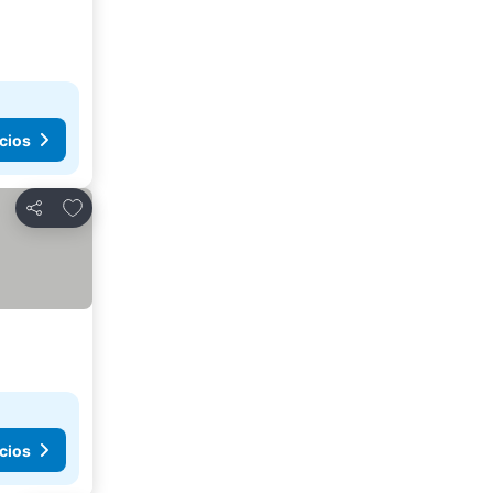
cios
Agregar a favoritos
Compartir
cios