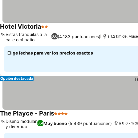
Hotel Victoria
2 Estrellas
Ver precios
Vistas tranquilas a la
(4.183 puntuaciones)
6,6
a 1.2 km de: Muse
calle o al patio
Ver precios
Elige fechas para ver los precios exactos
Opción destacada
The Playce - Paris
4 Estrellas
Ver precios
Diseño modular
Muy bueno
(5.439 puntuaciones)
8,4
a 0.6 km d
y divertido
Ver precios