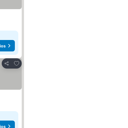
ios
Agregar a favoritos
Compartir
ios