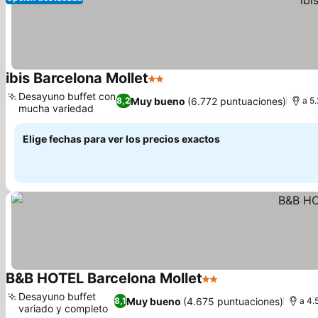
ibis Barcelona Mollet
2 Estrellas
Desayuno buffet con
Muy bueno
(6.772 puntuaciones)
8,2
a 5
mucha variedad
Elige fechas para ver los precios exactos
B&B HOTEL Barcelona Mollet
2 Estrellas
Desayuno buffet
Muy bueno
(4.675 puntuaciones)
8,1
a 4.
variado y completo