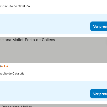
e: Circuito de Cataluña
Ver prec
s
3 Estrellas
ircuito de Cataluña
Ver prec