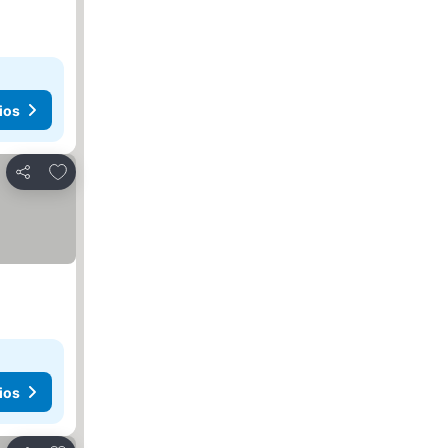
ios
Agregar a favoritos
Compartir
ios