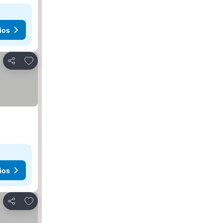
ios
Agregar a favoritos
Compartir
ios
Agregar a favoritos
Compartir