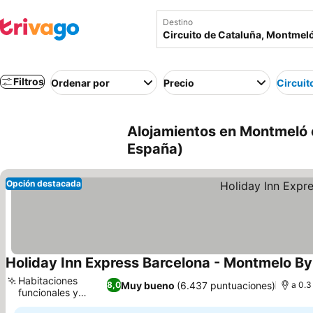
Destino
Filtros
Ordenar por
Precio
Circuit
Alojamientos en Montmeló 
España)
Opción destacada
Holiday Inn Express Barcelona - Montmelo By
Habitaciones
Muy bueno
(6.437 puntuaciones)
8,0
a 0.3
funcionales y
limpias