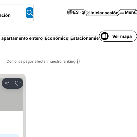
ES · $
Menú
Iniciar sesión
ación
Ver mapa
 apartamento entero
Económico
Estacionamiento
Media pensió
Cómo los pagos afectan nuestro ranking
Agregar a favoritos
Compartir