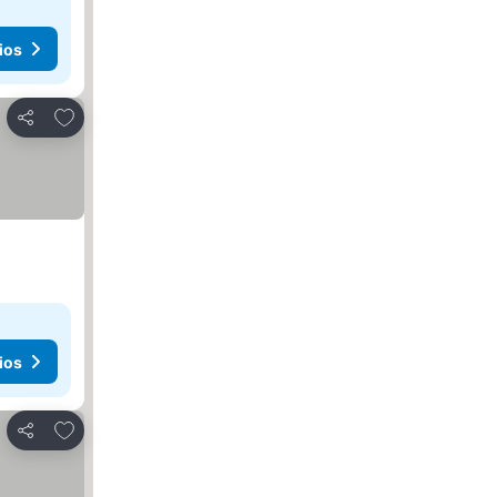
ios
Agregar a favoritos
Compartir
ios
Agregar a favoritos
Compartir