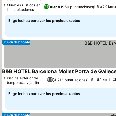
2 Estrellas
Muebles rústicos en
Bueno
(950 puntuaciones)
7,9
a 2.0 km d
las habitaciones
Elige fechas para ver los precios exactos
Opción destacada
B&B HOTEL Barcelona Mollet Porta de Gallec
Piscina exterior de
(4.213 puntuaciones)
6,9
a 5.0 km de: C
temporada y jardín
Elige fechas para ver los precios exactos
Opción destacada