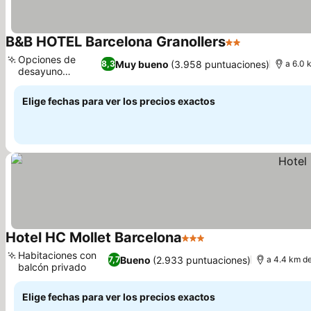
B&B HOTEL Barcelona Granollers
2 Estrellas
Opciones de
Muy bueno
(3.958 puntuaciones)
8,3
a 6.0 
desayuno
flexibles
Elige fechas para ver los precios exactos
Hotel HC Mollet Barcelona
3 Estrellas
Habitaciones con
Bueno
(2.933 puntuaciones)
7,7
a 4.4 km de
balcón privado
Elige fechas para ver los precios exactos