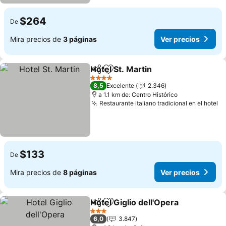
$264
De
Mira precios de
3 páginas
Ver precios
Hotel St. Martin
Compartir
Agregar a favoritos
4 Estrellas
8,5
Excelente
2.346
a 1.1 km de: Centro Histórico
Restaurante italiano tradicional en el hotel
$133
De
Mira precios de
8 páginas
Ver precios
Hotel Giglio dell'Opera
Compartir
Agregar a favoritos
3 Estrellas
6,0
3.847