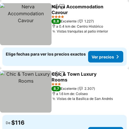
Nerva Accommodation
Compartir
Agregar a favoritos
Cavour
4 Estrellas
8,8
Excelente
1.227
a 0.4 km de: Centro Histórico
Vistas tranquilas al patio interior
Elige fechas para ver los precios exactos
Ver precios
Chic & Town Luxury
Compartir
Agregar a favoritos
Rooms
3 Estrellas
8,7
Excelente
2.307
a 1.6 km de: Coliseo
Vistas de la Basílica de San Andrés
$116
De