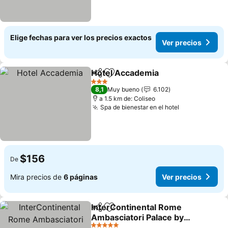
Elige fechas para ver los precios exactos
Ver precios
Hotel Accademia
Compartir
Agregar a favoritos
3 Estrellas
8,1
Muy bueno
6.102
a 1.5 km de: Coliseo
Spa de bienestar en el hotel
$156
De
Mira precios de
6 páginas
Ver precios
InterContinental Rome
Compartir
Agregar a favoritos
Ambasciatori Palace by
IHG