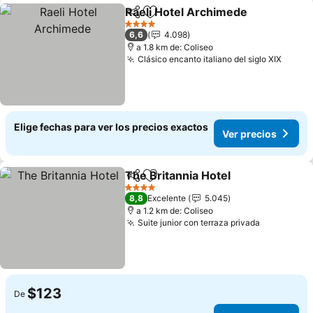
Raeli Hotel Archimede
Compartir
Agregar a favoritos
4 Estrellas
6,6
4.098
a 1.8 km de: Coliseo
Clásico encanto italiano del siglo XIX
Elige fechas para ver los precios exactos
Ver precios
The Britannia Hotel
Compartir
Agregar a favoritos
4 Estrellas
8,8
Excelente
5.045
a 1.2 km de: Coliseo
Suite junior con terraza privada
$123
De