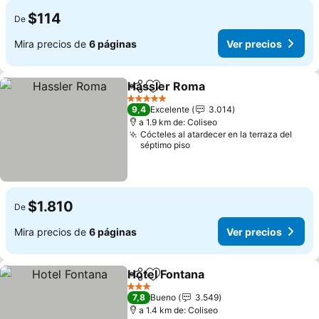
$114
De
Mira precios de
6 páginas
Ver precios
Hassler Roma
Compartir
Agregar a favoritos
5 Estrellas
9,4
Excelente
3.014
a 1.9 km de: Coliseo
Cócteles al atardecer en la terraza del
séptimo piso
$1.810
De
Mira precios de
6 páginas
Ver precios
Hotel Fontana
Compartir
Agregar a favoritos
3 Estrellas
7,8
Bueno
3.549
a 1.4 km de: Coliseo