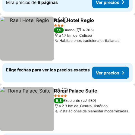
Mira precios de
8 páginas
Ver precios
Raeli Hotel Regio
Compartir
Agregar a favoritos
3 Estrellas
7,9
Bueno
4.705
a 1.7 km de: Coliseo
Habitaciones tradicionales italianas
Elige fechas para ver los precios exactos
Ver precios
Roma Palace Suite
Compartir
Agregar a favoritos
4 Estrellas
9,3
Excelente
680
a 2.3 km de: Centro Histórico
Instalaciones de bienestar modernizadas