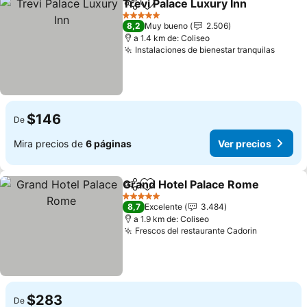
Trevi Palace Luxury Inn
Compartir
Agregar a favoritos
5 Estrellas
8,2
Muy bueno
2.506
a 1.4 km de: Coliseo
Instalaciones de bienestar tranquilas
$146
De
Mira precios de
6 páginas
Ver precios
Grand Hotel Palace Rome
Compartir
Agregar a favoritos
5 Estrellas
8,7
Excelente
3.484
a 1.9 km de: Coliseo
Frescos del restaurante Cadorin
$283
De