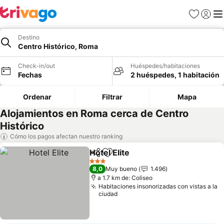
Favoritos
Iniciar 
Me
Destino
Centro Histórico, Roma
Check-in/out
Huéspedes/habitaciones
Fechas
2 huéspedes, 1 habitación
Ordenar
Filtrar
Mapa
Alojamientos en Roma cerca de Centro
Histórico
Cómo los pagos afectan nuestro ranking
Hotel Elite
Compartir
Agregar a favoritos
3 Estrellas
8,0
Muy bueno
1.496
a 1.7 km de: Coliseo
Habitaciones insonorizadas con vistas a la
ciudad