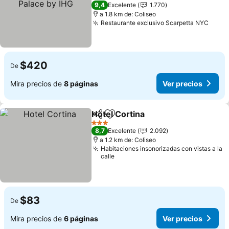
5 Estrellas
9,4
Excelente
1.770
a 1.8 km de: Coliseo
Restaurante exclusivo Scarpetta NYC
$420
De
Mira precios de
8 páginas
Ver precios
Hotel Cortina
Compartir
Agregar a favoritos
3 Estrellas
8,7
Excelente
2.092
a 1.2 km de: Coliseo
Habitaciones insonorizadas con vistas a la
calle
$83
De
Mira precios de
6 páginas
Ver precios