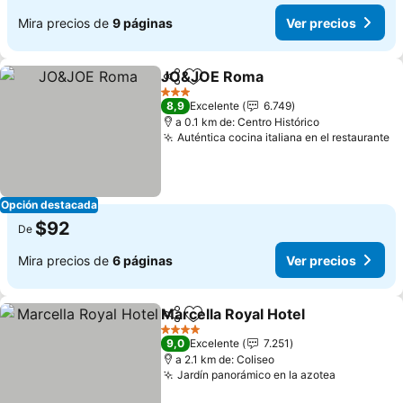
Mira precios de
9 páginas
Ver precios
JO&JOE Roma
Compartir
Agregar a favoritos
3 Estrellas
8,9
Excelente
6.749
a 0.1 km de: Centro Histórico
Auténtica cocina italiana en el restaurante
Opción destacada
$92
De
Mira precios de
6 páginas
Ver precios
Marcella Royal Hotel
Compartir
Agregar a favoritos
4 Estrellas
9,0
Excelente
7.251
a 2.1 km de: Coliseo
Jardín panorámico en la azotea