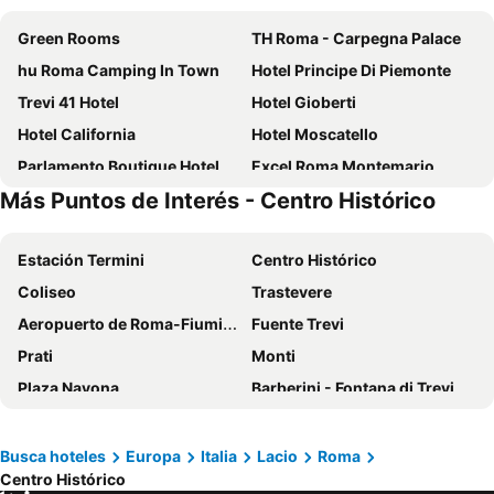
Green Rooms
TH Roma - Carpegna Palace
hu Roma Camping In Town
Hotel Principe Di Piemonte
Trevi 41 Hotel
Hotel Gioberti
Hotel California
Hotel Moscatello
Parlamento Boutique Hotel
Excel Roma Montemario
Más Puntos de Interés - Centro Histórico
Grand Hotel Tiberio
Hotel Elite
Hotel Roma Tor Vergata
Hotel Imperatori
Estación Termini
Centro Histórico
Palma Residences In Rome
Best Western Premier Hotel Royal Santina
Coliseo
Trastevere
Hotel Des Epoques
Hotel Family House
Aeropuerto de Roma-Fiumicino
Fuente Trevi
Hotel Impero
NH Collection Roma Centro
Prati
Monti
B&B HOTEL Roma Fiumicino Aeroporto Fiera 1
Hotel Alessandrino
Plaza Navona
Barberini - Fontana di Trevi Metro Station
Hotel Nord Nuova Roma
Alessandro Palace & Bar
Escalinata de la Plaza de España y Plaza de España
Basílica de San Pedro del Vaticano
Palazzo Cardinal Cesi
Hotel Sweet Home
Nápoles Subterránea
Iglesia de San Juan en la Puerta Latina
Hotel Tirreno
Bettoja Hotel Massimo d'Azeglio
Busca hoteles
Europa
Italia
Lacio
Roma
Centro Histórico
Puerto de Nápoles
Tiburtina
Best Western Plus Hotel Universo
Hotel Tex