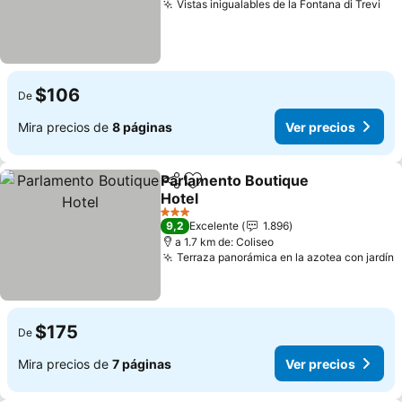
Vistas inigualables de la Fontana di Trevi
$106
De
Mira precios de
8 páginas
Ver precios
Parlamento Boutique
Compartir
Agregar a favoritos
Hotel
3 Estrellas
9,2
Excelente
1.896
a 1.7 km de: Coliseo
Terraza panorámica en la azotea con jardín
$175
De
Mira precios de
7 páginas
Ver precios