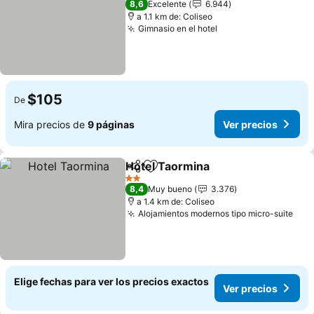
8,6
Excelente
6.944
a 1.1 km de: Coliseo
Gimnasio en el hotel
$105
De
Mira precios de
9 páginas
Ver precios
Hotel Taormina
Compartir
Agregar a favoritos
2 Estrellas
8,4
Muy bueno
3.376
a 1.4 km de: Coliseo
Alojamientos modernos tipo micro-suite
Elige fechas para ver los precios exactos
Ver precios