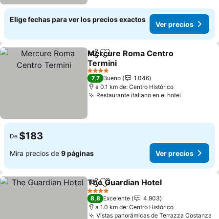
Elige fechas para ver los precios exactos
Ver precios
Mercure Roma Centro
Compartir
Agregar a favoritos
Termini
4 Estrellas
7,7
Bueno
1.046
a 0.1 km de: Centro Histórico
Restaurante italiano en el hotel
$183
De
Mira precios de
9 páginas
Ver precios
The Guardian Hotel
Compartir
Agregar a favoritos
4 Estrellas
8,8
Excelente
4.903
a 1.0 km de: Centro Histórico
Vistas panorámicas de Terrazza Costanza