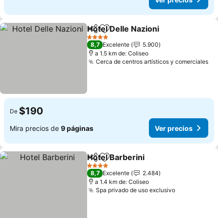
Hotel Delle Nazioni
Compartir
Agregar a favoritos
4 Estrellas
8,7
Excelente
5.900
a 1.5 km de: Coliseo
Cerca de centros artísticos y comerciales
$190
De
Mira precios de
9 páginas
Ver precios
Hotel Barberini
Compartir
Agregar a favoritos
4 Estrellas
8,7
Excelente
2.484
a 1.4 km de: Coliseo
Spa privado de uso exclusivo