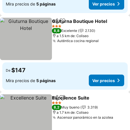
Mira precios de
5 páginas
Ver precios
Giuturna Boutique Hotel
Compartir
Agregar a favoritos
3 Estrellas
8,8
Excelente
2.130
a 1.5 km de: Coliseo
Auténtica cocina regional
$147
De
Mira precios de
5 páginas
Ver precios
Excellence Suite
Compartir
Agregar a favoritos
3 Estrellas
8,2
Muy bueno
3.319
a 1.7 km de: Coliseo
Ascensor panorámico en la azotea