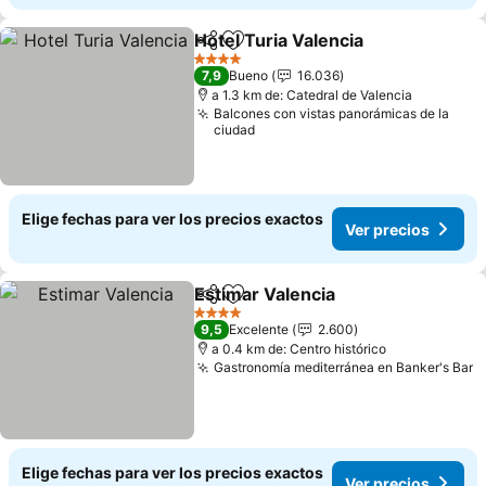
Hotel Turia Valencia
Compartir
Agregar a favoritos
Ver pr
4 Estrellas
7,9
Bueno
16.036
a 1.3 km de: Catedral de Valencia
Balcones con vistas panorámicas de la
ciudad
Elige fechas para ver los precios exactos
Ver precios
Estimar Valencia
Compartir
Agregar a favoritos
Ver preci
4 Estrellas
9,5
Excelente
2.600
a 0.4 km de: Centro histórico
Gastronomía mediterránea en Banker's Bar
V
Elige fechas para ver los precios exactos
Ver precios