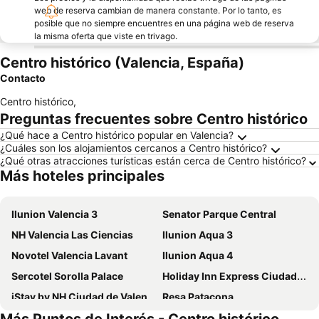
web de reserva cambian de manera constante. Por lo tanto, es
posible que no siempre encuentres en una página web de reserva
la misma oferta que viste en trivago.
Centro histórico (Valencia, España)
Contacto
Centro histórico
,
Preguntas frecuentes sobre Centro histórico
¿Qué hace a Centro histórico popular en Valencia?
¿Cuáles son los alojamientos cercanos a Centro histórico?
¿Qué otras atracciones turísticas están cerca de Centro histórico?
Más hoteles principales
Ilunion Valencia 3
Senator Parque Central
NH Valencia Las Ciencias
Ilunion Aqua 3
Novotel Valencia Lavant
Ilunion Aqua 4
Sercotel Sorolla Palace
Holiday Inn Express Ciudad de las Ciencias
iStay by NH Ciudad de Valencia Hotel
Resa Patacona
NH Valencia Center
Meliá Valencia