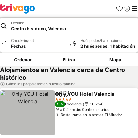
Favoritos
Iniciar 
Me
Destino
Centro histórico, Valencia
Check-in/out
Huéspedes/habitaciones
Fechas
2 huéspedes, 1 habitación
Ordenar
Filtrar
Mapa
Alojamientos en Valencia cerca de Centro
histórico
Cómo los pagos afectan nuestro ranking
Only YOU Hotel Valencia
Compartir
Agregar a favoritos
V
5 Estrellas
9,5
Excelente
10.254
a 0.2 km de: Centro histórico
Restaurante en la azotea El Mirador
Ver pr