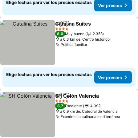
Elige fechas para ver los precios exactos
Ver precios
Catalina Suites
Compartir
Agregar a favoritos
Ver precios
4 Estrellas
8,0
Muy bueno
2.358
a 0.3 km de: Centro histórico
Política familiar
Ver precios
Elige fechas para ver los precios exactos
Ver precios
SH Colón Valencia
Compartir
Agregar a favoritos
Ver prec
4 Estrellas
8,7
Excelente
4.092
a 0.9 km de: Catedral de Valencia
Experiencia culinaria mediterránea
Ver pre