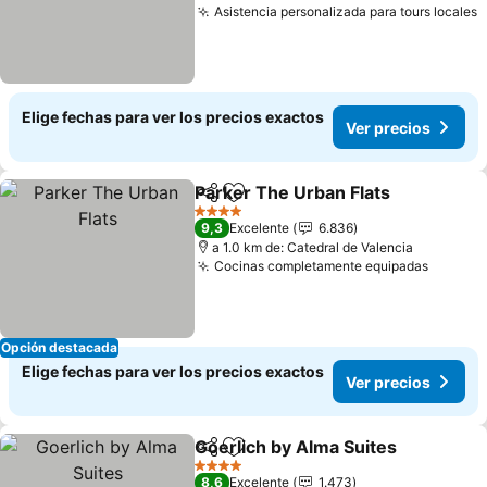
Asistencia personalizada para tours locales
V
Elige fechas para ver los precios exactos
Ver precios
Parker The Urban Flats
Compartir
Agregar a favoritos
Ver
4 Estrellas
9,3
Excelente
6.836
a 1.0 km de: Catedral de Valencia
Cocinas completamente equipadas
Ver pre
Opción destacada
Elige fechas para ver los precios exactos
Ver precios
Goerlich by Alma Suites
Compartir
Agregar a favoritos
Ve
4 Estrellas
8,6
Excelente
1.473