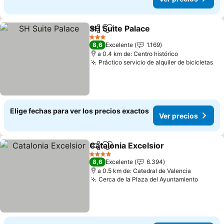
SH Suite Palace
Compartir
Agregar a favoritos
Ver precio
3 Estrellas
8,6
Excelente
1.169
a 0.4 km de: Centro histórico
Práctico servicio de alquiler de bicicletas
Ve
Elige fechas para ver los precios exactos
Ver precios
Catalonia Excelsior
Compartir
Agregar a favoritos
Ver pre
4 Estrellas
8,6
Excelente
6.394
a 0.5 km de: Catedral de Valencia
Cerca de la Plaza del Ayuntamiento
Ver pr