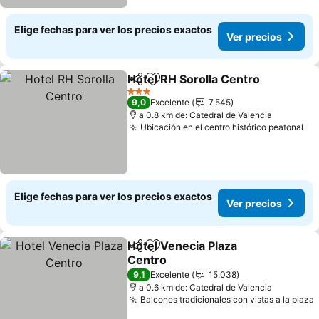
Elige fechas para ver los precios exactos
Ver precios
Hotel RH Sorolla Centro
Compartir
Agregar a favoritos
Ve
3 Estrellas
9,0
Excelente
7.545
a 0.8 km de: Catedral de Valencia
Ubicación en el centro histórico peatonal
Ve
Elige fechas para ver los precios exactos
Ver precios
Hotel Venecia Plaza
Compartir
Agregar a favoritos
Centro
Ver precios
9,1
Excelente
15.038
a 0.6 km de: Catedral de Valencia
Balcones tradicionales con vistas a la plaza