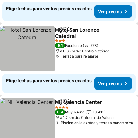
Elige fechas para ver los precios exactos
Ver precios
Hotel San Lorenzo
Compartir
Agregar a favoritos
Catedral
Ver precios
3 Estrellas
9,1
Excelente
573
a 0.6 km de: Centro histórico
Terraza para relajarse
Ver precios
Elige fechas para ver los precios exactos
Ver precios
NH Valencia Center
Compartir
Agregar a favoritos
Ver pr
4 Estrellas
8,4
Muy bueno
10.419
a 1.2 km de: Catedral de Valencia
Piscina en la azotea y terraza panorámica
Ve