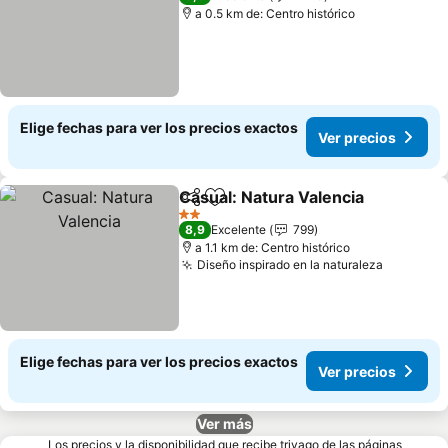
a 0.5 km de: Centro histórico
Elige fechas para ver los precios exactos
Ver precios
Casual: Natura Valencia
Compartir
Agregar a favoritos
Ve
2 Estrellas
8,9
Excelente
799
a 1.1 km de: Centro histórico
Diseño inspirado en la naturaleza
Ver prec
Elige fechas para ver los precios exactos
Ver precios
Ver más
Los precios y la disponibilidad que recibe trivago de las páginas