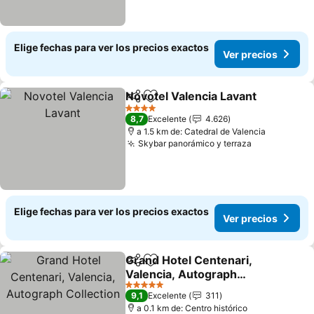
Elige fechas para ver los precios exactos
Ver precios
Novotel Valencia Lavant
Compartir
Agregar a favoritos
Ve
4 Estrellas
8,7
Excelente
4.626
a 1.5 km de: Catedral de Valencia
Skybar panorámico y terraza
Ver precios
Elige fechas para ver los precios exactos
Ver precios
Grand Hotel Centenari,
Compartir
Agregar a favoritos
Valencia, Autograph
Collection
Ver precios
5 Estrellas
9,1
Excelente
311
a 0.1 km de: Centro histórico