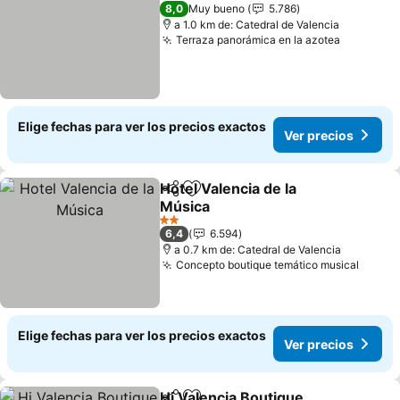
3 Estrellas
8,0
Muy bueno
5.786
a 1.0 km de: Catedral de Valencia
Terraza panorámica en la azotea
Ver prec
Elige fechas para ver los precios exactos
Ver precios
Hotel Valencia de la
Compartir
Agregar a favoritos
Música
Ver precios
2 Estrellas
6,4
6.594
a 0.7 km de: Catedral de Valencia
Concepto boutique temático musical
Ver p
Elige fechas para ver los precios exactos
Ver precios
Hi Valencia Boutique