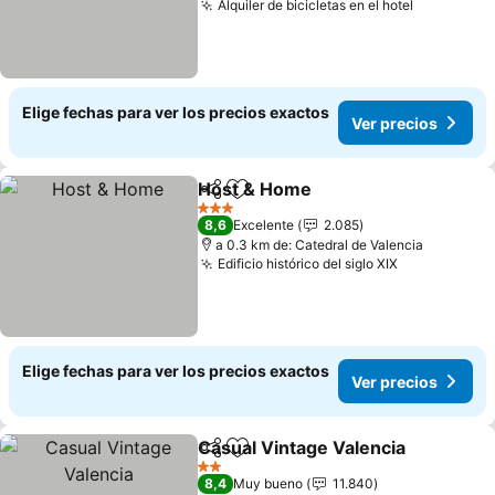
Alquiler de bicicletas en el hotel
Ver preci
Elige fechas para ver los precios exactos
Ver precios
Host & Home
Compartir
Agregar a favoritos
Ver precios
3 Estrellas
8,6
Excelente
2.085
a 0.3 km de: Catedral de Valencia
Edificio histórico del siglo XIX
Ver precios
Elige fechas para ver los precios exactos
Ver precios
Casual Vintage Valencia
Compartir
Agregar a favoritos
Ve
2 Estrellas
8,4
Muy bueno
11.840