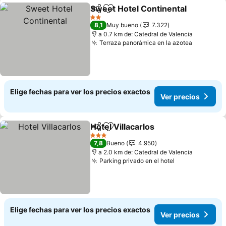
Sweet Hotel Continental
Compartir
Agregar a favoritos
V
2 Estrellas
8,1
Muy bueno
7.322
a 0.7 km de: Catedral de Valencia
Terraza panorámica en la azotea
Ver prec
Elige fechas para ver los precios exactos
Ver precios
Hotel Villacarlos
Compartir
Agregar a favoritos
Ver precio
3 Estrellas
7,8
Bueno
4.950
a 2.0 km de: Catedral de Valencia
Parking privado en el hotel
Ver precios
Elige fechas para ver los precios exactos
Ver precios