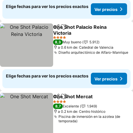
Elige fechas para ver los precios exactos
Ver precios
One Shot Palacio Reina
Compartir
Agregar a favoritos
Victoria
Ver precios
4 Estrellas
8,3
Muy bueno
5.912
a 0.6 km de: Catedral de Valencia
Diseño arquitectónico de Alfaro-Manrique
Ve
Elige fechas para ver los precios exactos
Ver precios
One Shot Mercat
Compartir
Agregar a favoritos
Ver preci
4 Estrellas
8,7
Excelente
1.949
a 0.2 km de: Centro histórico
Piscina de inmersión en la azotea (de
temporada)