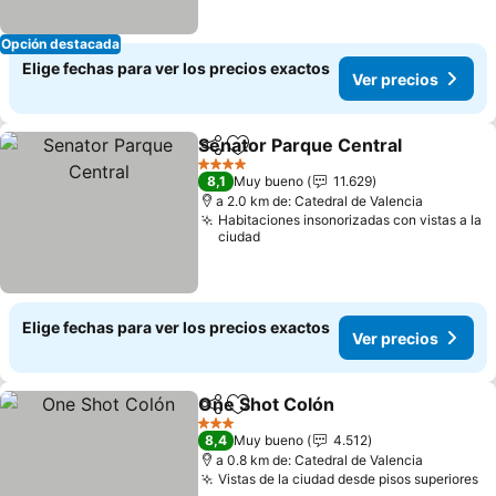
Opción destacada
Elige fechas para ver los precios exactos
Ver precios
Senator Parque Central
Compartir
Agregar a favoritos
Ve
4 Estrellas
8,1
Muy bueno
11.629
a 2.0 km de: Catedral de Valencia
Habitaciones insonorizadas con vistas a la
ciudad
Elige fechas para ver los precios exactos
Ver precios
One Shot Colón
Compartir
Agregar a favoritos
Ver precio
3 Estrellas
8,4
Muy bueno
4.512
a 0.8 km de: Catedral de Valencia
Vistas de la ciudad desde pisos superiores
Ve