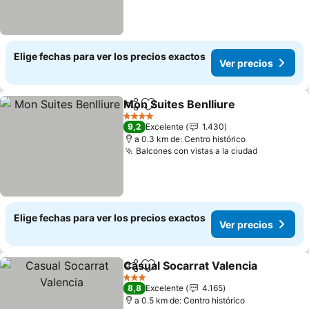
Elige fechas para ver los precios exactos
Ver precios
Mon Suites Benlliure
Compartir
Agregar a favoritos
Ver p
4 Estrellas
9,2
Excelente
1.430
a 0.3 km de: Centro histórico
Balcones con vistas a la ciudad
Ver preci
Elige fechas para ver los precios exactos
Ver precios
Casual Socarrat Valencia
Compartir
Agregar a favoritos
V
3 Estrellas
8,8
Excelente
4.165
a 0.5 km de: Centro histórico