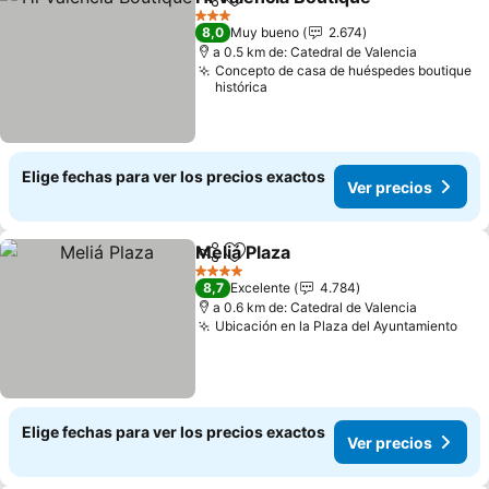
Compartir
Agregar a favoritos
Ver p
3 Estrellas
8,0
Muy bueno
2.674
a 0.5 km de: Catedral de Valencia
Concepto de casa de huéspedes boutique
histórica
Elige fechas para ver los precios exactos
Ver precios
Meliá Plaza
Compartir
Agregar a favoritos
Ver precios
4 Estrellas
8,7
Excelente
4.784
a 0.6 km de: Catedral de Valencia
Ubicación en la Plaza del Ayuntamiento
Ver
Elige fechas para ver los precios exactos
Ver precios