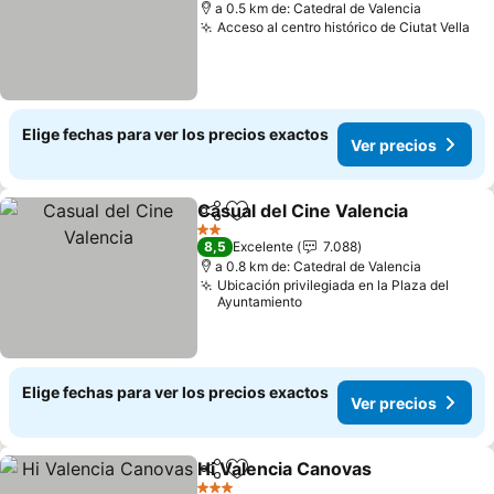
a 0.5 km de: Catedral de Valencia
Acceso al centro histórico de Ciutat Vella
Ve
Elige fechas para ver los precios exactos
Ver precios
Casual del Cine Valencia
Compartir
Agregar a favoritos
V
2 Estrellas
8,5
Excelente
7.088
a 0.8 km de: Catedral de Valencia
Ubicación privilegiada en la Plaza del
Ayuntamiento
Elige fechas para ver los precios exactos
Ver precios
Hi Valencia Canovas
Compartir
Agregar a favoritos
Ver pr