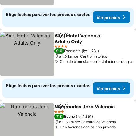
Elige fechas para ver los precios exactos
Ver precios
Axel Hotel Valencia -
Compartir
Agregar a favoritos
Adults Only
Ver precios
4 Estrellas
9,0
Excelente
1.231
a 1.0 km de: Centro histórico
Club de bienestar con instalaciones de spa
V
Elige fechas para ver los precios exactos
Ver precios
Nommadas Jero Valencia
Compartir
Agregar a favoritos
3 Estrellas
7,8
Bueno
1.851
a 0.8 km de: Catedral de Valencia
Habitaciones con balcón privado
Ver prec