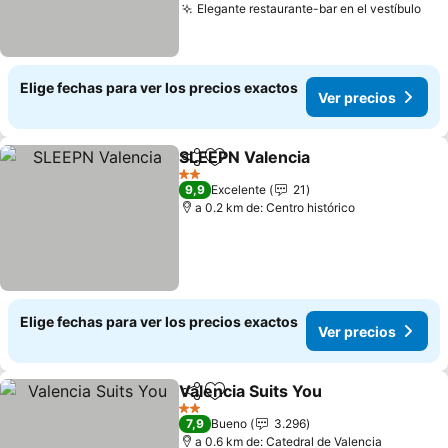
Elegante restaurante-bar en el vestíbulo
Ver
Elige fechas para ver los precios exactos
Ver precios
SLEEPN Valencia
Compartir
Agregar a favoritos
Ver preci
2 Estrellas
9,9
Excelente
21
a 0.2 km de: Centro histórico
Elige fechas para ver los precios exactos
Ver precios
Valencia Suits You
Compartir
Agregar a favoritos
Ver prec
2 Estrellas
7,9
Bueno
3.296
a 0.6 km de: Catedral de Valencia