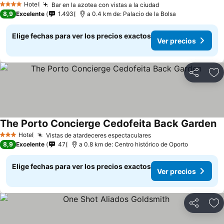
Hotel
Bar en la azotea con vistas a la ciudad
4 Estrellas
8,9
Excelente
1.493
a 0.4 km de: Palacio de la Bolsa
Elige fechas para ver los precios exactos
Ver precios
Compartir
Ag
The Porto Concierge Cedofeita Back Garden
Hotel
Vistas de atardeceres espectaculares
3 Estrellas
8,9
Excelente
47
a 0.8 km de: Centro histórico de Oporto
Elige fechas para ver los precios exactos
Ver precios
Compartir
Ag