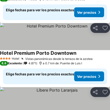
Elige fechas para ver los precios exactos
Ver precios
Compartir
Ag
Hotel Premium Porto Downtown
Hotel
Vistas panorámicas desde la terraza de la azotea
4 Estrellas
8,6
Excelente
4.871
a 0.7 km de: Puente de Luis I
Elige fechas para ver los precios exactos
Ver precios
Compartir
Ag