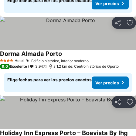
Elige fechas para ver los precios exactos
Ver precios
Compartir
Ag
Dorma Almada Porto
Hotel
Edificio histórico, interior moderno
4 Estrellas
9,0
Excelente
3.947
a 1.2 km de: Centro histórico de Oporto
Elige fechas para ver los precios exactos
Ver precios
Compartir
Ag
Holiday Inn Express Porto – Boavista By Ihg