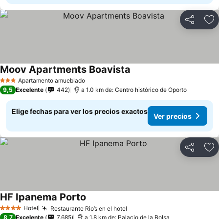
Compartir
Ag
Moov Apartments Boavista
Apartamento amueblado
3 Estrellas
9,5
Excelente
442
a 1.0 km de: Centro histórico de Oporto
Elige fechas para ver los precios exactos
Ver precios
Compartir
Ag
HF Ipanema Porto
Hotel
Restaurante Rio’s en el hotel
4 Estrellas
8,7
Excelente
7.685
a 1.8 km de: Palacio de la Bolsa