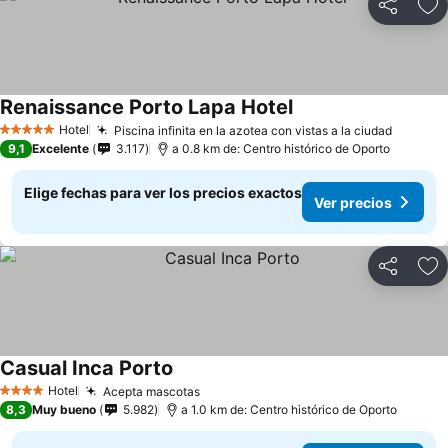
Compartir
Ag
Renaissance Porto Lapa Hotel
Hotel
Piscina infinita en la azotea con vistas a la ciudad
5 Estrellas
9,1
Excelente
3.117
a 0.8 km de: Centro histórico de Oporto
Elige fechas para ver los precios exactos
Ver precios
Compartir
Ag
Casual Inca Porto
Hotel
Acepta mascotas
4 Estrellas
8,3
Muy bueno
5.982
a 1.0 km de: Centro histórico de Oporto