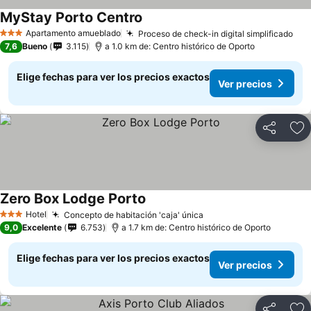
MyStay Porto Centro
Apartamento amueblado
Proceso de check-in digital simplificado
3 Estrellas
7,6
Bueno
3.115
a 1.0 km de: Centro histórico de Oporto
Elige fechas para ver los precios exactos
Ver precios
Compartir
Ag
Zero Box Lodge Porto
Hotel
Concepto de habitación 'caja' única
3 Estrellas
9,0
Excelente
6.753
a 1.7 km de: Centro histórico de Oporto
Elige fechas para ver los precios exactos
Ver precios