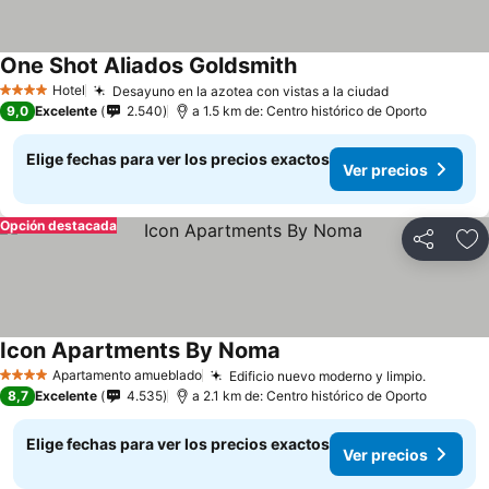
One Shot Aliados Goldsmith
Hotel
Desayuno en la azotea con vistas a la ciudad
4 Estrellas
9,0
Excelente
2.540
a 1.5 km de: Centro histórico de Oporto
Elige fechas para ver los precios exactos
Ver precios
Opción destacada
Compartir
Ag
Icon Apartments By Noma
Apartamento amueblado
Edificio nuevo moderno y limpio.
4 Estrellas
8,7
Excelente
4.535
a 2.1 km de: Centro histórico de Oporto
Elige fechas para ver los precios exactos
Ver precios