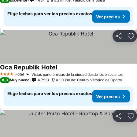
9,0
Excelente
448
a 0.2 km de: Palacio de la Bolsa
Elige fechas para ver los precios exactos
Ver precios
Compartir
Ag
Oca Republik Hotel
Hotel
Vistas panorámicas de la ciudad desde los pisos altos
4 Estrellas
8,3
Muy bueno
4.753
a 1.0 km de: Centro histórico de Oporto
Elige fechas para ver los precios exactos
Ver precios
Compartir
Ag