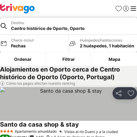
Favoritos
Iniciar 
Me
Destino
Centro histórico de Oporto, Oporto
Check-in/out
Huéspedes/habitaciones
Fechas
2 huéspedes, 1 habitación
Ordenar
Filtrar
Mapa
Alojamientos en Oporto cerca de Centro
histórico de Oporto (Oporto, Portugal)
Cómo los pagos afectan nuestro ranking
Compartir
Ag
Santo da casa shop & stay
Apartamento amueblado
Vistas al río Duero y a la ciudad
4 Estrellas