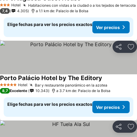
Hotel
Habitaciones con vistas a la ciudad o a los tejados de terracota
3 Estrellas
7,4
4.305
a 1.1 km de: Palacio de la Bolsa
Elige fechas para ver los precios exactos
Ver precios
Compartir
Ag
Porto Palácio Hotel by The Editory
Hotel
Bar y restaurante panorámico en la azotea
5 Estrellas
8,7
Excelente
10.343
a 3.7 km de: Palacio de la Bolsa
Elige fechas para ver los precios exactos
Ver precios
Compartir
Ag