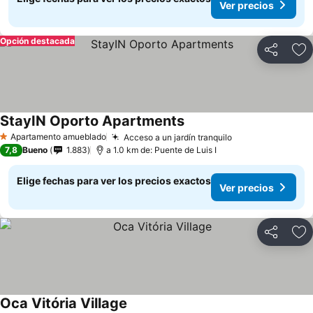
Ver precios
Opción destacada
Compartir
Ag
StayIN Oporto Apartments
Apartamento amueblado
Acceso a un jardín tranquilo
1 Estrellas
7,8
Bueno
1.883
a 1.0 km de: Puente de Luis I
Elige fechas para ver los precios exactos
Ver precios
Compartir
Ag
Oca Vitória Village