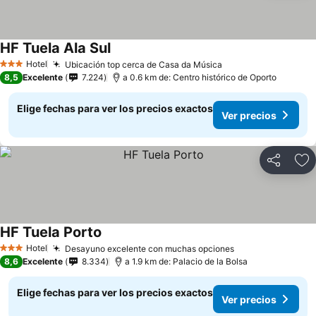
HF Tuela Ala Sul
Hotel
Ubicación top cerca de Casa da Música
3 Estrellas
8,5
Excelente
7.224
a 0.6 km de: Centro histórico de Oporto
Elige fechas para ver los precios exactos
Ver precios
Compartir
Ag
HF Tuela Porto
Hotel
Desayuno excelente con muchas opciones
3 Estrellas
8,6
Excelente
8.334
a 1.9 km de: Palacio de la Bolsa
Elige fechas para ver los precios exactos
Ver precios