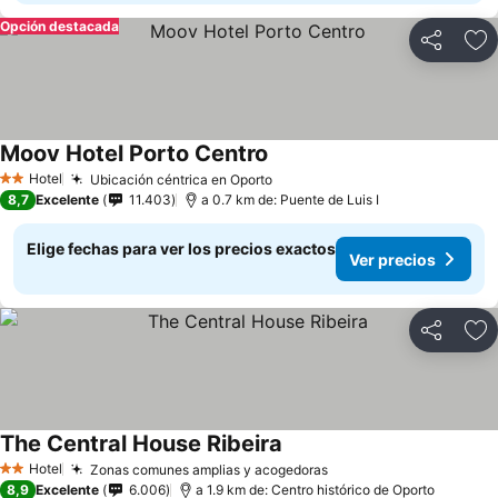
Opción destacada
Compartir
Ag
Moov Hotel Porto Centro
Hotel
Ubicación céntrica en Oporto
2 Estrellas
8,7
Excelente
11.403
a 0.7 km de: Puente de Luis I
Elige fechas para ver los precios exactos
Ver precios
Compartir
Ag
The Central House Ribeira
Hotel
Zonas comunes amplias y acogedoras
2 Estrellas
8,9
Excelente
6.006
a 1.9 km de: Centro histórico de Oporto