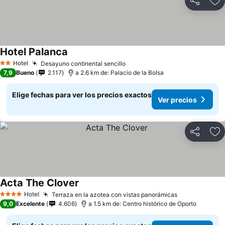
Compartir
Ag
Hotel Palanca
Hotel
Desayuno continental sencillo
2 Estrellas
7,9
Bueno
2.117
a 2.6 km de: Palacio de la Bolsa
Elige fechas para ver los precios exactos
Ver precios
Compartir
Ag
Acta The Clover
Hotel
Terraza en la azotea con vistas panorámicas
4 Estrellas
9,0
Excelente
4.606
a 1.5 km de: Centro histórico de Oporto