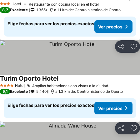
Hotel
Restaurante con cocina local en el hotel
3 Estrellas
8,7
Excelente
1.365
a 1.1 km de: Centro histórico de Oporto
Elige fechas para ver los precios exactos
Ver precios
Compartir
Ag
Turim Oporto Hotel
Hotel
Amplias habitaciones con vistas a la ciudad.
4 Estrellas
9,1
Excelente
5.440
a 1.3 km de: Centro histórico de Oporto
Elige fechas para ver los precios exactos
Ver precios
Compartir
Ag