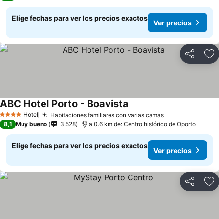
Elige fechas para ver los precios exactos
Ver precios
Compartir
Ag
ABC Hotel Porto - Boavista
Hotel
Habitaciones familiares con varias camas
4 Estrellas
8,1
Muy bueno
3.528
a 0.6 km de: Centro histórico de Oporto
Elige fechas para ver los precios exactos
Ver precios
Compartir
Ag