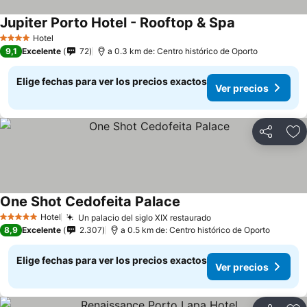
Jupiter Porto Hotel - Rooftop & Spa
Hotel
4 Estrellas
9,1
Excelente
72
a 0.3 km de: Centro histórico de Oporto
Elige fechas para ver los precios exactos
Ver precios
Compartir
Ag
One Shot Cedofeita Palace
Hotel
Un palacio del siglo XIX restaurado
5 Estrellas
8,9
Excelente
2.307
a 0.5 km de: Centro histórico de Oporto
Elige fechas para ver los precios exactos
Ver precios