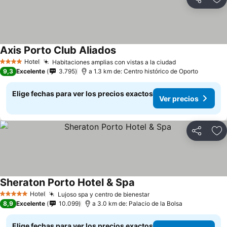
Compartir
Ag
Axis Porto Club Aliados
Hotel
Habitaciones amplias con vistas a la ciudad
4 Estrellas
9,3
Excelente
3.795
a 1.3 km de: Centro histórico de Oporto
Elige fechas para ver los precios exactos
Ver precios
Compartir
Ag
Sheraton Porto Hotel & Spa
Hotel
Lujoso spa y centro de bienestar
5 Estrellas
8,9
Excelente
10.099
a 3.0 km de: Palacio de la Bolsa
Elige fechas para ver los precios exactos