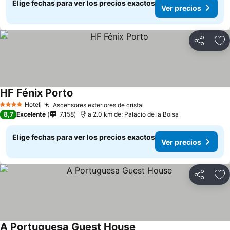
Elige fechas para ver los precios exactos
Ver precios
Compartir
Ag
HF Fénix Porto
Hotel
Ascensores exteriores de cristal
4 Estrellas
8,7
Excelente
7.158
a 2.0 km de: Palacio de la Bolsa
Elige fechas para ver los precios exactos
Ver precios
Compartir
Ag
A Portuguesa Guest House