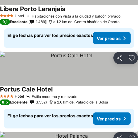
Líbere Porto Laranjais
Hotel
Habitaciones con vista a la ciudad y balcón privado.
4 Estrellas
9,1
Excelente
1.489
a 1.2 km de: Centro histórico de Oporto
Elige fechas para ver los precios exactos
Ver precios
Compartir
Ag
Portus Cale Hotel
Hotel
Estilo moderno y renovado
4 Estrellas
8,5
Excelente
3.552
a 2.6 km de: Palacio de la Bolsa
Elige fechas para ver los precios exactos
Ver precios