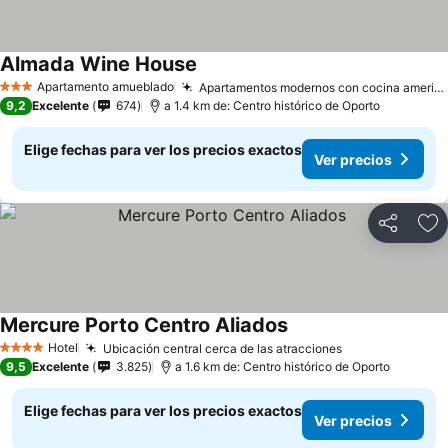
Almada Wine House
Apartamento amueblado
Apartamentos modernos con cocina americana
3 Estrellas
9,2
Excelente
674
a 1.4 km de: Centro histórico de Oporto
Elige fechas para ver los precios exactos
Ver precios
Compartir
Ag
Mercure Porto Centro Aliados
Hotel
Ubicación central cerca de las atracciones
4 Estrellas
9,5
Excelente
3.825
a 1.6 km de: Centro histórico de Oporto
Elige fechas para ver los precios exactos
Ver precios