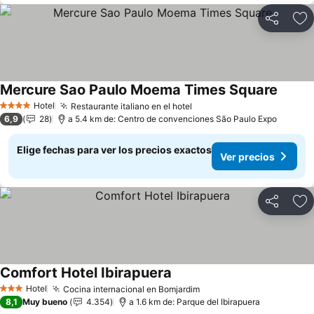
Compartir
Ag
Mercure Sao Paulo Moema Times Square
Hotel
Restaurante italiano en el hotel
4 Estrellas
6,9
28
a 5.4 km de: Centro de convenciones São Paulo Expo
Elige fechas para ver los precios exactos
Ver precios
Compartir
Ag
Comfort Hotel Ibirapuera
Hotel
Cocina internacional en Bomjardim
3 Estrellas
8,1
Muy bueno
4.354
a 1.6 km de: Parque del Ibirapuera