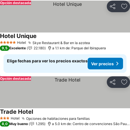
Opción destacada
Compartir
Ag
Hotel Unique
Hotel
Skye Restaurant & Bar en la azotea
5 Estrellas
9,5
Excelente
22.180
a 1.1 km de: Parque del Ibirapuera
Elige fechas para ver los precios exactos
Ver precios
Opción destacada
Compartir
Ag
Trade Hotel
Hotel
Opciones de habitaciones para familias
3 Estrellas
8,0
Muy bueno
1.295
a 5.0 km de: Centro de convenciones São Paulo Expo