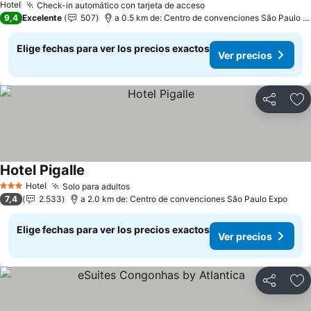
Hotel
Check-in automático con tarjeta de acceso
9,4
Excelente
507
a 0.5 km de: Centro de convenciones São Paulo Expo
Elige fechas para ver los precios exactos
Ver precios
Compartir
Ag
Hotel Pigalle
Hotel
Solo para adultos
3 Estrellas
7,4
2.533
a 2.0 km de: Centro de convenciones São Paulo Expo
Elige fechas para ver los precios exactos
Ver precios
Compartir
Ag