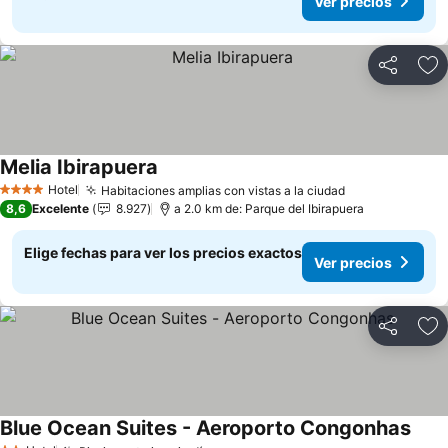
Ver precios
Compartir
Ag
Melia Ibirapuera
Hotel
Habitaciones amplias con vistas a la ciudad
4 Estrellas
8,6
Excelente
8.927
a 2.0 km de: Parque del Ibirapuera
Elige fechas para ver los precios exactos
Ver precios
Compartir
Ag
Blue Ocean Suites - Aeroporto Congonhas