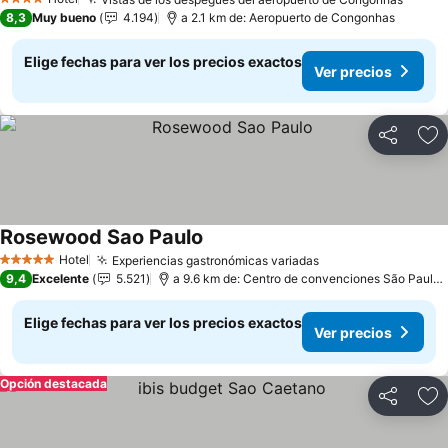
4 Estrellas
8,3
Muy bueno
4.194
a 2.1 km de: Aeropuerto de Congonhas
Elige fechas para ver los precios exactos
Ver precios
Compartir
Ag
Rosewood Sao Paulo
Hotel
Experiencias gastronómicas variadas
5 Estrellas
9,4
Excelente
5.521
a 9.6 km de: Centro de convenciones São Paulo Expo
Elige fechas para ver los precios exactos
Ver precios
Opción destacada
Compartir
Ag