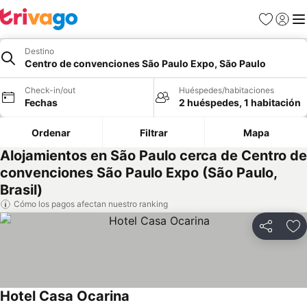
Favoritos
Iniciar 
Me
Destino
Centro de convenciones São Paulo Expo, São Paulo
Check-in/out
Huéspedes/habitaciones
Fechas
2 huéspedes, 1 habitación
Ordenar
Filtrar
Mapa
Alojamientos en São Paulo cerca de Centro de
convenciones São Paulo Expo (São Paulo,
Brasil)
Cómo los pagos afectan nuestro ranking
Compartir
Ag
Hotel Casa Ocarina