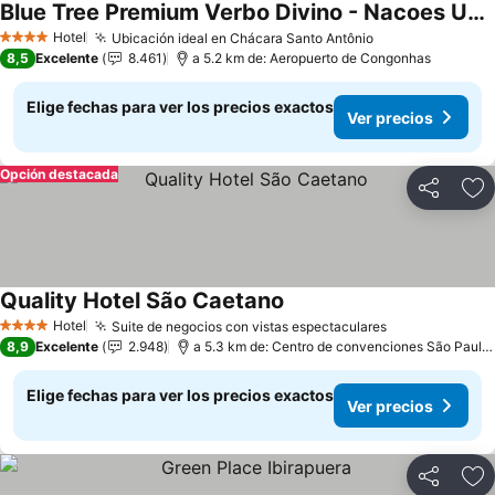
Blue Tree Premium Verbo Divino - Nacoes Unidas
Hotel
Ubicación ideal en Chácara Santo Antônio
4 Estrellas
8,5
Excelente
8.461
a 5.2 km de: Aeropuerto de Congonhas
Elige fechas para ver los precios exactos
Ver precios
Opción destacada
Compartir
Ag
Quality Hotel São Caetano
Hotel
Suite de negocios con vistas espectaculares
4 Estrellas
8,9
Excelente
2.948
a 5.3 km de: Centro de convenciones São Paulo Expo
Elige fechas para ver los precios exactos
Ver precios
Compartir
Ag