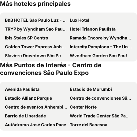
Más hoteles principales
B&B HOTEL São Paulo Luz - Centro
Lux Hotel
TRYP by Wyndham Sao Paulo Paulista Paraiso
Hotel Trianon Paulista
Ibis Styles SP Centro
Ramada Encore by Wyndham Sao Paulo Tiradentes
Golden Tower Express Anhembi by Fênix Hotéis
Intercity Pamplona - The Universe Paulista
Slaviero Downtown São Paulo
Wyndham Garden Sao Paulo Convention Nortel
Más Puntos de Interés - Centro de
ibis budget SP Centro São João
Hotel Euro Suite São Paulo by Nacional Inn
convenciones São Paulo Expo
Fênix Hotel Bom Retiro
Meliá Paulista
San Raphael Hotel
Hotel Bourbon Convention Ibirapuera
Avenida Paulista
Estadio de Morumbi
Melia Ibirapuera
Hotel Family
Estadio Allianz Parque
Centro de convenciones São Paulo Expo
Transamerica Prime International Plaza
São Paulo Tatuape, by Meliá
Centro de eventos Anhembi Parque
Center Norte
Meliá Jardim Europa
Mercure Sao Paulo Bela Vista
Barrio de Liberdade
World Trade Center São Paulo
Daher Center Hotel
Hotel Dan Inn Planalto São Paulo
Autódromo José Carlos Pace
Torre del Banespa
All Suites Santo André
Hotel América do Sul
Estadio do Pacaembu - Estadio Municipal Paulo Machado de Carvalho
Museu do Futebol
San Michel Hotel
Higienopolis Residence