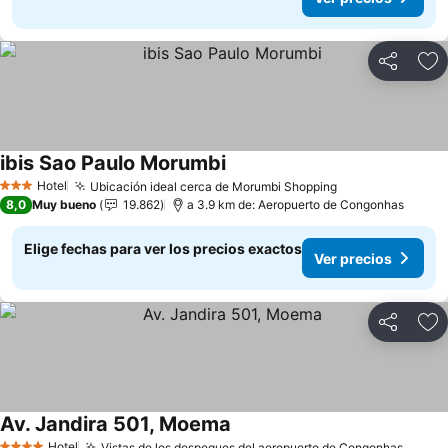
Compartir
Ag
ibis Sao Paulo Morumbi
Hotel
Ubicación ideal cerca de Morumbi Shopping
3 Estrellas
8,0
Muy bueno
19.862
a 3.9 km de: Aeropuerto de Congonhas
Elige fechas para ver los precios exactos
Ver precios
Compartir
Ag
Av. Jandira 501, Moema
Hotel
Vistas de los despegues del aeropuerto de Congonhas