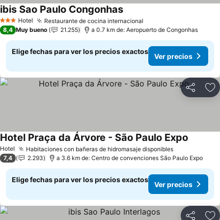
ibis Sao Paulo Congonhas
Hotel
Restaurante de cocina internacional
3 Estrellas
8,4
Muy bueno
21.255
a 0.7 km de: Aeropuerto de Congonhas
Elige fechas para ver los precios exactos
Ver precios
Compartir
Ag
Hotel Praça da Árvore - São Paulo Expo
Hotel
Habitaciones con bañeras de hidromasaje disponibles
7,4
2.293
a 3.6 km de: Centro de convenciones São Paulo Expo
Elige fechas para ver los precios exactos
Ver precios