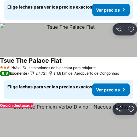
Elige fechas para ver los precios exactos
Ver precios
Compartir
Ag
Tsue The Palace Flat
Hotel
Instalaciones de bienestar para relajarte
3 Estrellas
8,8
Excelente
2.472
a 1.8 km de: Aeropuerto de Congonhas
Elige fechas para ver los precios exactos
Ver precios
Opción destacada
Compartir
Ag