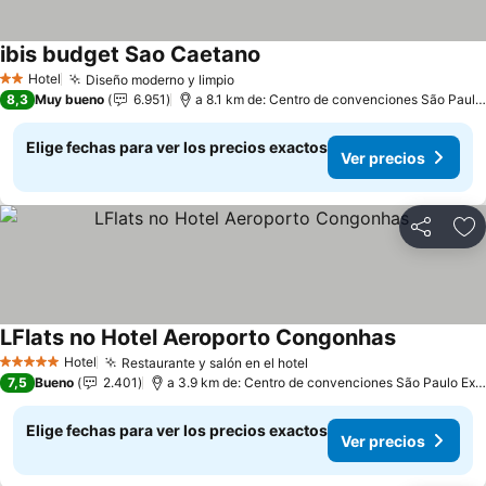
ibis budget Sao Caetano
Hotel
Diseño moderno y limpio
2 Estrellas
8,3
Muy bueno
6.951
a 8.1 km de: Centro de convenciones São Paulo Expo
Elige fechas para ver los precios exactos
Ver precios
Compartir
Ag
LFlats no Hotel Aeroporto Congonhas
Hotel
Restaurante y salón en el hotel
5 Estrellas
7,5
Bueno
2.401
a 3.9 km de: Centro de convenciones São Paulo Expo
Elige fechas para ver los precios exactos
Ver precios