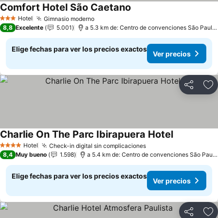
Comfort Hotel São Caetano
Hotel
Gimnasio moderno
3 Estrellas
8,8
Excelente
5.001
a 5.3 km de: Centro de convenciones São Paulo Expo
Elige fechas para ver los precios exactos
Ver precios
Compartir
Ag
Charlie On The Parc Ibirapuera Hotel
Hotel
Check-in digital sin complicaciones
4 Estrellas
8,4
Muy bueno
1.598
a 5.4 km de: Centro de convenciones São Paulo Expo
Elige fechas para ver los precios exactos
Ver precios
Compartir
Ag