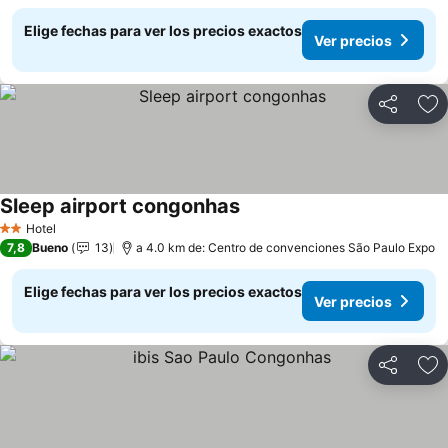
Elige fechas para ver los precios exactos
Ver precios
Compartir
Ag
Sleep airport congonhas
Hotel
2 Estrellas
7,8
Bueno
13
a 4.0 km de: Centro de convenciones São Paulo Expo
Elige fechas para ver los precios exactos
Ver precios
Compartir
Ag