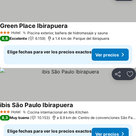
Green Place Ibirapuera
Hotel
Piscina exterior, bañera de hidromasaje y sauna
3 Estrellas
8,6
Excelente
6.159
a 1.4 km de: Parque del Ibirapuera
Elige fechas para ver los precios exactos
Ver precios
Compartir
Ag
ibis São Paulo Ibirapuera
Hotel
Cocina internacional en Ibis Kitchen
3 Estrellas
8,3
Muy bueno
10.153
a 6.9 km de: Centro de convenciones São Paulo Expo
Elige fechas para ver los precios exactos
Ver precios