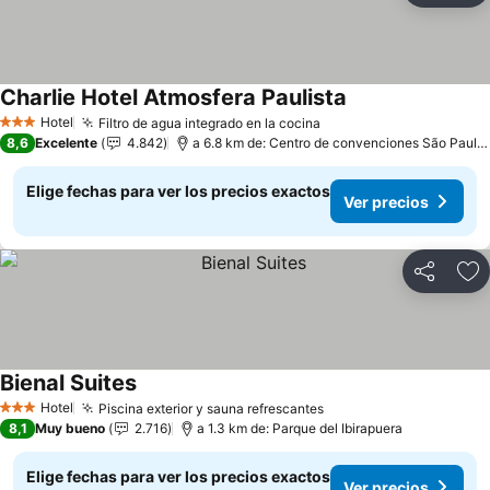
Charlie Hotel Atmosfera Paulista
Hotel
Filtro de agua integrado en la cocina
3 Estrellas
8,6
Excelente
4.842
a 6.8 km de: Centro de convenciones São Paulo Expo
Elige fechas para ver los precios exactos
Ver precios
Compartir
Ag
Bienal Suites
Hotel
Piscina exterior y sauna refrescantes
3 Estrellas
8,1
Muy bueno
2.716
a 1.3 km de: Parque del Ibirapuera
Elige fechas para ver los precios exactos
Ver precios