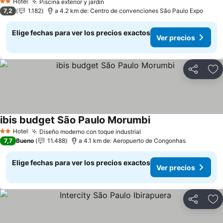
Hotel
Piscina exterior y jardín
2 Estrellas
7,2
1.182
a 4.2 km de: Centro de convenciones São Paulo Expo
Elige fechas para ver los precios exactos
Ver precios
Compartir
Ag
ibis budget São Paulo Morumbi
Hotel
Diseño moderno con toque industrial
2 Estrellas
7,7
Bueno
11.488
a 4.1 km de: Aeropuerto de Congonhas
Elige fechas para ver los precios exactos
Ver precios
Compartir
Ag