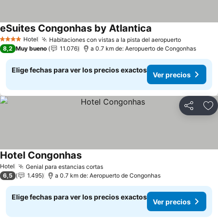
eSuites Congonhas by Atlantica
Hotel
Habitaciones con vistas a la pista del aeropuerto
4 Estrellas
8,2
Muy bueno
11.076
a 0.7 km de: Aeropuerto de Congonhas
Elige fechas para ver los precios exactos
Ver precios
Compartir
Ag
Hotel Congonhas
Hotel
Genial para estancias cortas
6,5
1.495
a 0.7 km de: Aeropuerto de Congonhas
Elige fechas para ver los precios exactos
Ver precios