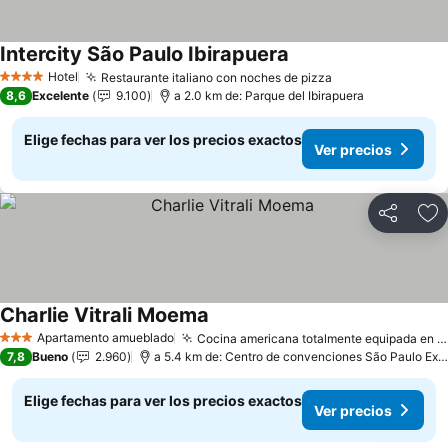
Intercity São Paulo Ibirapuera
Hotel
Restaurante italiano con noches de pizza
4 Estrellas
8,6
Excelente
9.100
a 2.0 km de: Parque del Ibirapuera
Elige fechas para ver los precios exactos
Ver precios
Compartir
Ag
Charlie Vitrali Moema
Apartamento amueblado
Cocina americana totalmente equipada en las unidades
3 Estrellas
7,8
Bueno
2.960
a 5.4 km de: Centro de convenciones São Paulo Expo
Elige fechas para ver los precios exactos
Ver precios