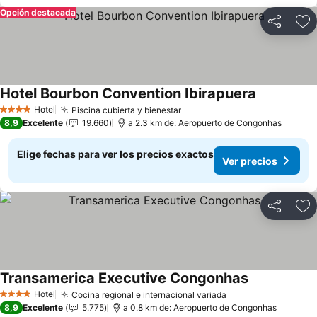
Opción destacada
Compartir
Ag
Hotel Bourbon Convention Ibirapuera
Hotel
Piscina cubierta y bienestar
4 Estrellas
8,9
Excelente
19.660
a 2.3 km de: Aeropuerto de Congonhas
Elige fechas para ver los precios exactos
Ver precios
Compartir
Ag
Transamerica Executive Congonhas
Hotel
Cocina regional e internacional variada
4 Estrellas
8,9
Excelente
5.775
a 0.8 km de: Aeropuerto de Congonhas