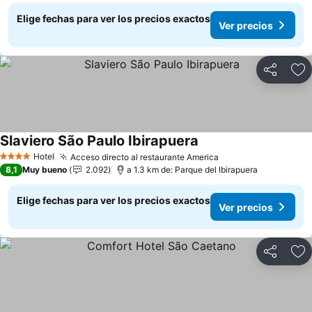
Elige fechas para ver los precios exactos
Ver precios
Compartir
Ag
Slaviero São Paulo Ibirapuera
Hotel
Acceso directo al restaurante America
4 Estrellas
8,1
Muy bueno
2.092
a 1.3 km de: Parque del Ibirapuera
Elige fechas para ver los precios exactos
Ver precios
Compartir
Ag