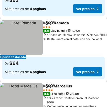
$62
De
Mira precios de
4 páginas
Ver precios
Hotel Ramada
Compartir
Agregar a favoritos
Ver precios
3 Estrellas
8,0
Muy bueno
1.962
a 1.5 km de: Centro Comercial Malecón 2000
Restaurantes en el hotel con cocina local
Ve
Opción destacada
$64
De
Mira precios de
6 páginas
Ver precios
Hotel Marcelius
Compartir
Agregar a favoritos
Ver precio
4 Estrellas
8,5
Excelente
2.048
a 3.2 km de: Centro Comercial Malecón
2000
Cocina fusión en el restaurante Rosa