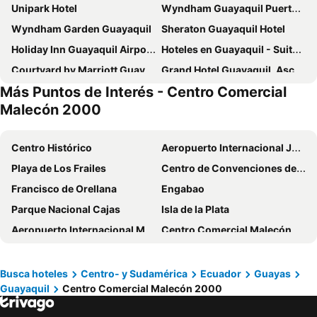
Unipark Hotel
Wyndham Guayaquil Puerto Santa Ana
Wyndham Garden Guayaquil
Sheraton Guayaquil Hotel
Holiday Inn Guayaquil Airport By Ihg
Hoteles en Guayaquil - Suites Guayaquil Cerca del Aeropuerto
Courtyard by Marriott Guayaquil
Grand Hotel Guayaquil, Ascend Hotel Collection
Más Puntos de Interés - Centro Comercial
Hotel Patrimonial by Greenfield
TRYP by Wyndham Guayaquil Airport
Malecón 2000
Hotel Malecon Inn
Radisson Hotel Guayaquil
Hotel Puerto Pacifico Guayaquil Airport
DoubleTree by Hilton Guayaquil
Centro Histórico
Aeropuerto Internacional José Joaquín de Olmedo
Ibis Styles El Malecon Guayaquil
GH Galeria Hotel
Playa de Los Frailes
Centro de Convenciones de Guayaquil Simón Bolívar
Hotel Del Centro
Airport Hotel Guayaquil
Francisco de Orellana
Engabao
Hotel Palace Guayaquil
Hotel Apart Guayaquil Aeropuerto
Parque Nacional Cajas
Isla de la Plata
Atlantic Suites Hotel
GH Sander Hotel
Aeropuerto Internacional Mariscal Lamar
Centro Comercial Malecón 2000
Hotel Ramada
YU! Smarthotels
Las Peñas
Laguna y Cráter del Quilotoa
Hotel Marcelius
Hotel Presidente Internacional
Centro histórico de Santa Ana de los Ríos de Cuenca
Malecón Simón Bolivar
Busca hoteles
Centro- y Sudamérica
Ecuador
Guayas
Harmonie
Hotel Castell
Guayaquil
Centro Comercial Malecón 2000
Parque de la Kennedy
Parque del Centenario
Luxva Hotel Boutique
DC Suites Aeropuerto
Malecón del Estero Salado
Nariz del Diablo
Hotel Rizzo
Hotel Air Suites