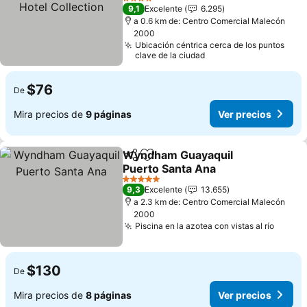
Ver precios
4 Estrellas
9,1
Excelente
6.295
a 0.6 km de: Centro Comercial Malecón
2000
Ubicación céntrica cerca de los puntos
clave de la ciudad
$76
De
Mira precios de
9 páginas
Ver precios
Wyndham Guayaquil
Compartir
Agregar a favoritos
Puerto Santa Ana
Ver precios
5 Estrellas
9,3
Excelente
13.655
a 2.3 km de: Centro Comercial Malecón
2000
Piscina en la azotea con vistas al río
Ver pr
$130
De
Mira precios de
8 páginas
Ver precios