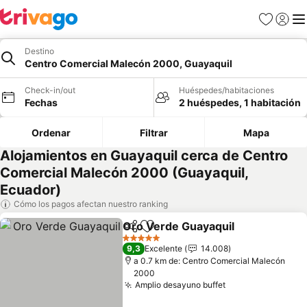
Favoritos
Iniciar 
Me
Destino
Centro Comercial Malecón 2000, Guayaquil
Check-in/out
Huéspedes/habitaciones
Fechas
2 huéspedes, 1 habitación
Ordenar
Filtrar
Mapa
Alojamientos en Guayaquil cerca de Centro
Comercial Malecón 2000 (Guayaquil,
Ecuador)
Cómo los pagos afectan nuestro ranking
Oro Verde Guayaquil
Compartir
Agregar a favoritos
Ver p
5 Estrellas
9,3
Excelente
14.008
a 0.7 km de: Centro Comercial Malecón
2000
Amplio desayuno buffet
Ver precios