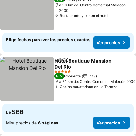
a 1.0 km de: Centro Comercial Malecón
2000
Restaurante y bar en el hotel
Ver precios
Elige fechas para ver los precios exactos
Ver precios
Hotel Boutique Mansion
Compartir
Agregar a favoritos
Del Rio
Ver precios
5 Estrellas
8,5
Excelente
773
a 2.1 km de: Centro Comercial Malecón 2000
Cocina ecuatoriana en La Terraza
Ver pre
$66
De
Mira precios de
6 páginas
Ver precios