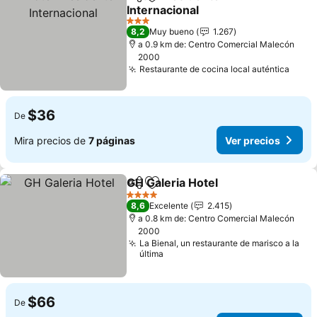
Compartir
Agregar a favoritos
Internacional
Ver precios
3 Estrellas
8,2
Muy bueno
1.267
a 0.9 km de: Centro Comercial Malecón
2000
Restaurante de cocina local auténtica
Ver p
$36
De
Mira precios de
7 páginas
Ver precios
GH Galeria Hotel
Compartir
Agregar a favoritos
Ver preci
4 Estrellas
8,6
Excelente
2.415
a 0.8 km de: Centro Comercial Malecón
2000
La Bienal, un restaurante de marisco a la
última
$66
De