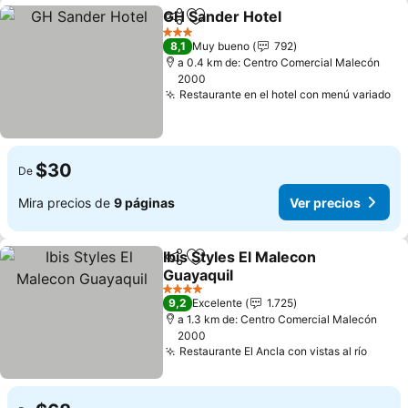
GH Sander Hotel
Compartir
Agregar a favoritos
Ver preci
3 Estrellas
8,1
Muy bueno
792
a 0.4 km de: Centro Comercial Malecón
2000
Restaurante en el hotel con menú variado
Ve
$30
De
Mira precios de
9 páginas
Ver precios
Ibis Styles El Malecon
Compartir
Agregar a favoritos
Guayaquil
Ver precios
4 Estrellas
9,2
Excelente
1.725
a 1.3 km de: Centro Comercial Malecón
2000
Restaurante El Ancla con vistas al río
Ver p