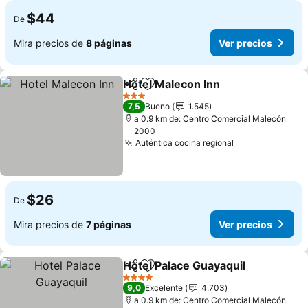
$44
De
Mira precios de
8 páginas
Ver precios
Hotel Malecon Inn
Compartir
Agregar a favoritos
Ver prec
3 Estrellas
7,5
Bueno
1.545
a 0.9 km de: Centro Comercial Malecón
2000
Auténtica cocina regional
Ver precios
$26
De
Mira precios de
7 páginas
Ver precios
Hotel Palace Guayaquil
Compartir
Agregar a favoritos
Ver
4 Estrellas
9,0
Excelente
4.703
a 0.9 km de: Centro Comercial Malecón