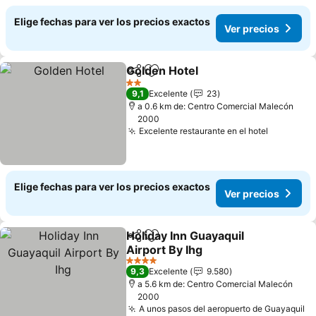
Elige fechas para ver los precios exactos
Ver precios
Golden Hotel
Compartir
Agregar a favoritos
Ver precios
2 Estrellas
9,1
Excelente
23
a 0.6 km de: Centro Comercial Malecón
2000
Excelente restaurante en el hotel
Ver prec
Elige fechas para ver los precios exactos
Ver precios
Holiday Inn Guayaquil
Compartir
Agregar a favoritos
Airport By Ihg
Ver precios
4 Estrellas
9,3
Excelente
9.580
a 5.6 km de: Centro Comercial Malecón
2000
A unos pasos del aeropuerto de Guayaquil
Ve