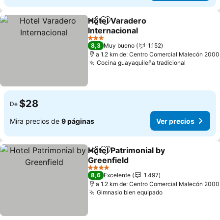
Hotel Varadero
Compartir
Agregar a favoritos
Internacional
Ver precios
3 Estrellas
8,3
Muy bueno
1.152
a 1.2 km de: Centro Comercial Malecón 2000
Cocina guayaquileña tradicional
Ver preci
$28
De
Mira precios de
9 páginas
Ver precios
Hotel Patrimonial by
Compartir
Agregar a favoritos
Greenfield
Ver precios
4 Estrellas
8,6
Excelente
1.497
a 1.2 km de: Centro Comercial Malecón 2000
Gimnasio bien equipado
Ver precios