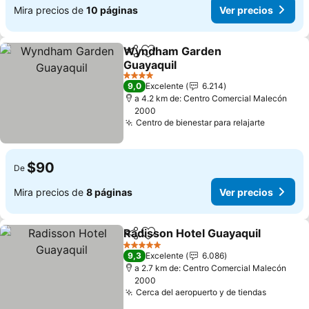
Mira precios de
10 páginas
Ver precios
Wyndham Garden
Compartir
Agregar a favoritos
Guayaquil
Ver precios
4 Estrellas
9,0
Excelente
6.214
a 4.2 km de: Centro Comercial Malecón
2000
Centro de bienestar para relajarte
Ver prec
$90
De
Mira precios de
8 páginas
Ver precios
Radisson Hotel Guayaquil
Compartir
Agregar a favoritos
5 Estrellas
9,3
Excelente
6.086
a 2.7 km de: Centro Comercial Malecón
2000
Cerca del aeropuerto y de tiendas
Ver prec