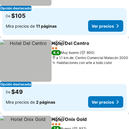
Opción destacada
$105
De
Mira precios de
11 páginas
Ver precios
Hotel Del Centro
Compartir
Agregar a favoritos
Ver preci
2 Estrellas
8,4
Muy bueno
800
a 1.1 km de: Centro Comercial Malecón 2000
Habitaciones con arte a todo color
Ver pre
Opción destacada
$49
De
Mira precios de
2 páginas
Ver precios
Hotel Onix Gold
Compartir
Agregar a favoritos
Ver precio
3 Estrellas
7,8
Bueno
937