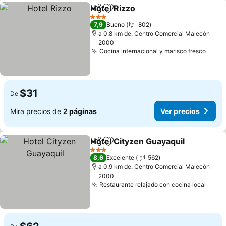
Hotel Rizzo
Compartir
Agregar a favoritos
Ver precios
3 Estrellas
7,9
Bueno
802
a 0.8 km de: Centro Comercial Malecón
2000
Cocina internacional y marisco fresco
Ver p
$31
De
Mira precios de
2 páginas
Ver precios
Hotel Cityzen Guayaquil
Compartir
Agregar a favoritos
Ve
3 Estrellas
8,6
Excelente
562
a 0.9 km de: Centro Comercial Malecón
2000
Restaurante relajado con cocina local
Ver p