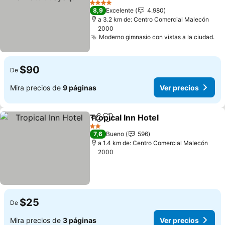
Ver precios
4 Estrellas
8,9
Excelente
4.980
a 3.2 km de: Centro Comercial Malecón
2000
Moderno gimnasio con vistas a la ciudad.
Ve
$90
De
Mira precios de
9 páginas
Ver precios
Tropical Inn Hotel
Compartir
Agregar a favoritos
Ver prec
2 Estrellas
7,6
Bueno
596
a 1.4 km de: Centro Comercial Malecón
2000
$25
De
Mira precios de
3 páginas
Ver precios