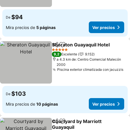
$94
De
Mira precios de
5 páginas
Ver precios
Sheraton Guayaquil Hotel
Compartir
Agregar a favoritos
5 Estrellas
9,2
Excelente
9.152
a 4.3 km de: Centro Comercial Malecón
2000
Piscina exterior climatizada con jacuzzis
Ver
$103
De
Mira precios de
10 páginas
Ver precios
Courtyard by Marriott
Compartir
Agregar a favoritos
Guayaquil