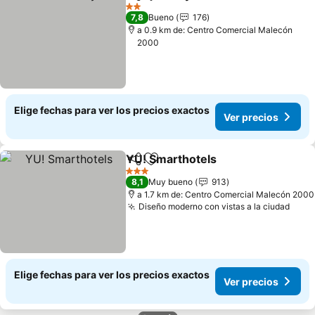
Compartir
Agregar a favoritos
Ver precios
2 Estrellas
7,8
Bueno
176
a 0.9 km de: Centro Comercial Malecón
2000
Elige fechas para ver los precios exactos
Ver precios
YU! Smarthotels
Compartir
Agregar a favoritos
Ver preci
3 Estrellas
8,1
Muy bueno
913
a 1.7 km de: Centro Comercial Malecón 2000
Diseño moderno con vistas a la ciudad
Ver 
Elige fechas para ver los precios exactos
Ver precios