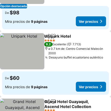
Opción destacada
$98
De
Mira precios de
9 páginas
Ver precios
Unipark Hotel
Compartir
Agregar a favoritos
Ver precios
4 Estrellas
9,2
Excelente
7.713
a 0.7 km de: Centro Comercial Malecón
2000
Desayuno buffet ecuatoriano auténtico
Ver 
$60
De
Mira precios de
9 páginas
Ver precios
Grand Hotel Guayaquil,
Compartir
Agregar a favoritos
Ascend Hotel Collection