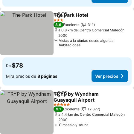
The Park Hotel
Compartir
Agregar a favoritos
Ver precios
3 Estrellas
8,6
Excelente
311
a 0.8 km de: Centro Comercial Malecón
2000
Vistas a la ciudad desde algunas
habitaciones
$78
De
Mira precios de
8 páginas
Ver precios
TRYP by Wyndham
Compartir
Agregar a favoritos
Guayaquil Airport
Ver precios
5 Estrellas
9,1
Excelente
12.377
a 4.4 km de: Centro Comercial Malecón
2000
Gimnasio y sauna
Ver precios