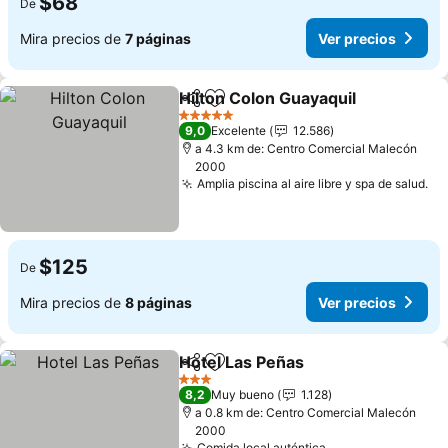
$68
De
Mira precios de
7 páginas
Ver precios
Hilton Colon Guayaquil
Compartir
Agregar a favoritos
Ver
5 Estrellas
9,0
Excelente
12.586
a 4.3 km de: Centro Comercial Malecón
2000
Amplia piscina al aire libre y spa de salud.
Ve
$125
De
Mira precios de
8 páginas
Ver precios
Hotel Las Peñas
Compartir
Agregar a favoritos
Ver precio
3 Estrellas
8,2
Muy bueno
1.128
a 0.8 km de: Centro Comercial Malecón
2000
Comida local auténtica