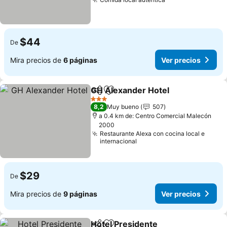
Ver precios
$44
De
Mira precios de
6 páginas
Ver precios
GH Alexander Hotel
Compartir
Agregar a favoritos
Ver pr
3 Estrellas
8,2
Muy bueno
507
a 0.4 km de: Centro Comercial Malecón
2000
Restaurante Alexa con cocina local e
internacional
$29
De
Mira precios de
9 páginas
Ver precios
Hotel Presidente