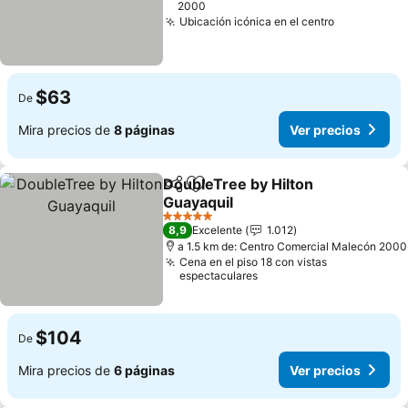
2000
Ubicación icónica en el centro
Ver precio
$63
De
Mira precios de
8 páginas
Ver precios
DoubleTree by Hilton
Compartir
Agregar a favoritos
Guayaquil
Ver precios
5 Estrellas
8,9
Excelente
1.012
a 1.5 km de: Centro Comercial Malecón 2000
Cena en el piso 18 con vistas
espectaculares
$104
De
Mira precios de
6 páginas
Ver precios