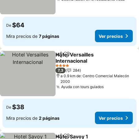
Ver p
$64
De
Mira precios de
7 páginas
Ver precios
Hotel Versailles
Compartir
Agregar a favoritos
Internacional
Ver precios
4 Estrellas
7,3
284
a 0.9 km de: Centro Comercial Malecón
2000
Ayuda con tours guiados
Ver precios
$38
De
Mira precios de
2 páginas
Ver precios
Hotel Savoy 1