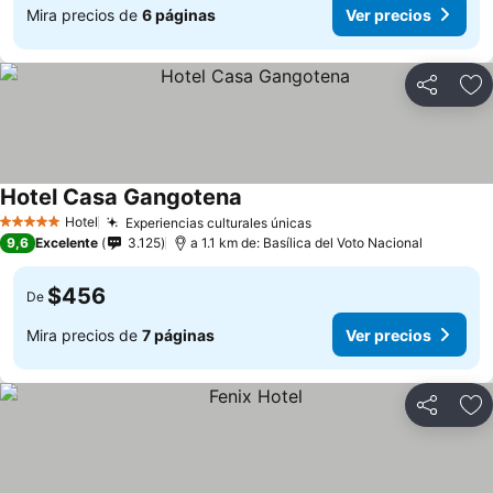
Mira precios de
6 páginas
Ver precios
Compartir
Ag
Hotel Casa Gangotena
Ver precios
Hotel
Experiencias culturales únicas
Ver precios
5 Estrellas
9,6
Excelente
3.125
a 1.1 km de: Basílica del Voto Nacional
$456
De
Mira precios de
7 páginas
Ver precios
Compartir
Ag