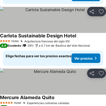
Compartir
Ag
Carlota Sustainable Design Hotel
Ver precios
Hotel
Arquitectura francesa del siglo XIX
Ver precios
4 Estrellas
8,9
Excelente
381
a 0.7 km de: Basílica del Voto Nacional
Elige fechas para ver los precios exactos
Ver precios
Compartir
Ag
Mercure Alameda Quito
Ver precios
Hotel
Experiencias culinarias variadas
Ver precios
5 Estrellas