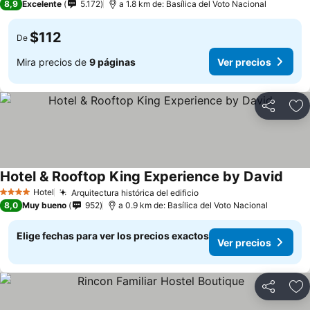
8,9
Excelente
5.172
a 1.8 km de: Basílica del Voto Nacional
$112
De
Mira precios de
9 páginas
Ver precios
Compartir
Ag
Hotel & Rooftop King Experience by David
Ver p
Hotel
Arquitectura histórica del edificio
Ver precios
4 Estrellas
8,0
Muy bueno
952
a 0.9 km de: Basílica del Voto Nacional
Elige fechas para ver los precios exactos
Ver precios
Compartir
Ag