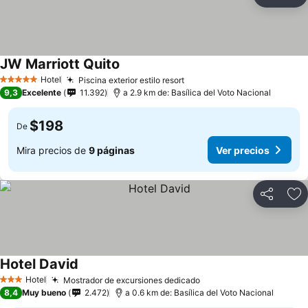
Compartir
Ag
JW Marriott Quito
Ver precios
Hotel
Piscina exterior estilo resort
Ver precios
5 Estrellas
9,3
Excelente
11.392
a 2.9 km de: Basílica del Voto Nacional
$198
De
Mira precios de
9 páginas
Ver precios
Compartir
Ag
Hotel David
Ver precios
Hotel
Mostrador de excursiones dedicado
Ver precios
3 Estrellas
8,4
Muy bueno
2.472
a 0.6 km de: Basílica del Voto Nacional