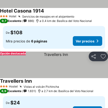
Hotel Casona 1914
Ver precios
Hotel
Servicios de masajes en el alojamiento
Ver precios
3 Estrellas
9,7
Excelente
886
a 0.4 km de: Basílica del Voto Nacional
$108
De
Mira precios de
6 páginas
Ver precios
Opción destacada
Compartir
Ag
Travellers Inn
Ver precios
Hostel
Vistas al volcán Pichincha
Ver precios
3 Estrellas
8,9
Excelente
1.831
a 2.7 km de: Basílica del Voto Nacional
$24
De