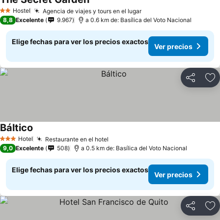
Ver precios
Hostel
Agencia de viajes y tours en el lugar
Ver precios
2 Estrellas
8,8
Excelente
9.967
a 0.6 km de: Basílica del Voto Nacional
Elige fechas para ver los precios exactos
Ver precios
Compartir
Ag
Báltico
Ver precios
Hotel
Restaurante en el hotel
Ver precios
3 Estrellas
9,0
Excelente
508
a 0.5 km de: Basílica del Voto Nacional
Elige fechas para ver los precios exactos
Ver precios
Compartir
Ag