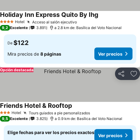
Holiday Inn Express Quito By Ihg
Ver precios
Hotel
Acceso al salón ejecutivo
Ver precios
4 Estrellas
9,2
Excelente
3.891
a 2.8 km de: Basílica del Voto Nacional
$122
De
Mira precios de
8 páginas
Ver precios
Opción destacada
Compartir
Ag
Friends Hotel & Rooftop
Ver precios
Hotel
Tours guiados a pie personalizados
Ver precios
3 Estrellas
9,5
Excelente
3.825
a 0.9 km de: Basílica del Voto Nacional
Elige fechas para ver los precios exactos
Ver precios