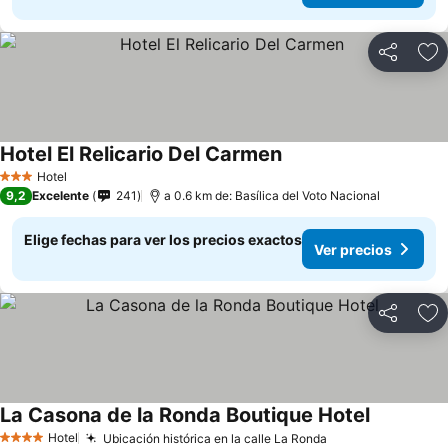
Compartir
Ag
Hotel El Relicario Del Carmen
Ver precios
Hotel
3 Estrellas
9,2
Excelente
241
a 0.6 km de: Basílica del Voto Nacional
Elige fechas para ver los precios exactos
Ver precios
Compartir
Ag
La Casona de la Ronda Boutique Hotel
Ver precio
Hotel
Ubicación histórica en la calle La Ronda
Ver precios
4 Estrellas