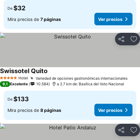
$32
De
Mira precios de
7 páginas
Ver precios
Compartir
Ag
Swissotel Quito
Ver precios
Hotel
Variedad de opciones gastronómicas internacionales
Ver p
5 Estrellas
9,1
Excelente
10.584
a 2.7 km de: Basílica del Voto Nacional
$133
De
Mira precios de
8 páginas
Ver precios
Compartir
Ag