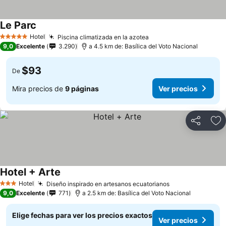
Le Parc
Ver precios
Hotel
Piscina climatizada en la azotea
Ver precios
5 Estrellas
9,0
Excelente
3.290
a 4.5 km de: Basílica del Voto Nacional
$93
De
Mira precios de
9 páginas
Ver precios
Compartir
Ag
Hotel + Arte
Ver precios
Hotel
Diseño inspirado en artesanos ecuatorianos
Ver precios
3 Estrellas
9,0
Excelente
771
a 2.5 km de: Basílica del Voto Nacional
Elige fechas para ver los precios exactos
Ver precios