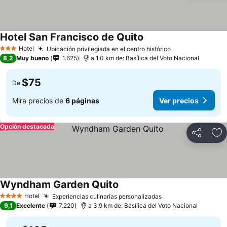
Hotel San Francisco de Quito
Ver precios
Hotel
Ubicación privilegiada en el centro histórico
Ver precios
3 Estrellas
8,2
Muy bueno
1.625
a 1.0 km de: Basílica del Voto Nacional
$75
De
Mira precios de
6 páginas
Ver precios
Opción destacada
Compartir
Ag
Wyndham Garden Quito
Ver precios
Hotel
Experiencias culinarias personalizadas
Ver precios
4 Estrellas
9,1
Excelente
7.220
a 3.9 km de: Basílica del Voto Nacional