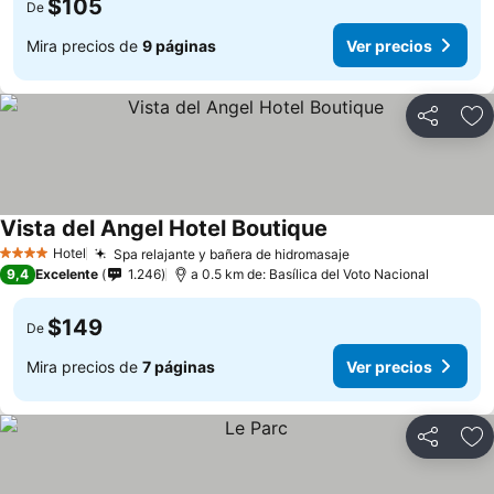
$105
De
Mira precios de
9 páginas
Ver precios
Compartir
Ag
Vista del Angel Hotel Boutique
Ver precios
Hotel
Spa relajante y bañera de hidromasaje
Ver precios
4 Estrellas
9,4
Excelente
1.246
a 0.5 km de: Basílica del Voto Nacional
$149
De
Mira precios de
7 páginas
Ver precios
Compartir
Ag