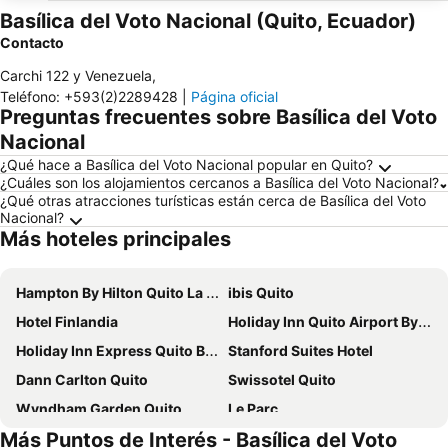
Basílica del Voto Nacional (Quito, Ecuador)
Contacto
Carchi 122 y Venezuela
,
Teléfono
:
+593(2)2289428
|
Página oficial
Preguntas frecuentes sobre Basílica del Voto
Nacional
¿Qué hace a Basílica del Voto Nacional popular en Quito?
¿Cuáles son los alojamientos cercanos a Basílica del Voto Nacional?
¿Qué otras atracciones turísticas están cerca de Basílica del Voto
Nacional?
Más hoteles principales
Hampton By Hilton Quito La Carolina Park
ibis Quito
Hotel Finlandia
Holiday Inn Quito Airport By Ihg
Holiday Inn Express Quito By Ihg
Stanford Suites Hotel
Dann Carlton Quito
Swissotel Quito
Wyndham Garden Quito
Le Parc
Más Puntos de Interés - Basílica del Voto
Hilton Colon Quito
La Quinta by Wyndham Quito