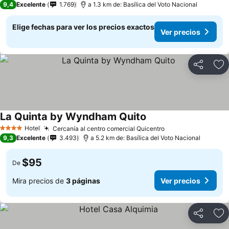
9,4
Excelente
1.769
a 1.3 km de: Basílica del Voto Nacional
Elige fechas para ver los precios exactos
Ver precios
Compartir
Ag
La Quinta by Wyndham Quito
Ver precios
Hotel
Cercanía al centro comercial Quicentro
Ver precios
4 Estrellas
9,3
Excelente
3.493
a 5.2 km de: Basílica del Voto Nacional
$95
De
Mira precios de
3 páginas
Ver precios
Compartir
Ag