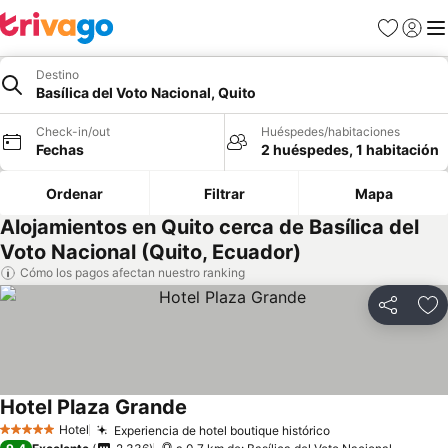
Favoritos
Iniciar 
Me
Destino
Basílica del Voto Nacional, Quito
Check-in/out
Huéspedes/habitaciones
Fechas
2 huéspedes, 1 habitación
Ordenar
Filtrar
Mapa
Alojamientos en Quito cerca de Basílica del
Voto Nacional (Quito, Ecuador)
Cómo los pagos afectan nuestro ranking
Compartir
Ag
Hotel Plaza Grande
Ver precios
Hotel
Experiencia de hotel boutique histórico
Ver precios
5 Estrellas