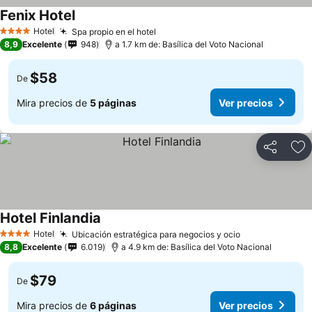
Fenix Hotel
Ver precios
Hotel
Spa propio en el hotel
Ver precios
4 Estrellas
8,9
Excelente
948
a 1.7 km de: Basílica del Voto Nacional
$58
De
Mira precios de
5 páginas
Ver precios
Compartir
Ag
Hotel Finlandia
Ver precios
Hotel
Ubicación estratégica para negocios y ocio
Ver precios
4 Estrellas
8,8
Excelente
6.019
a 4.9 km de: Basílica del Voto Nacional
$79
De
Mira precios de
6 páginas
Ver precios