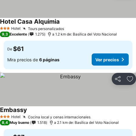
Hotel Casa Alquimia
Ver precios
Hotel
Tours personalizados
Ver precios
3 Estrellas
9,3
Excelente
1.275
a 1.2 km de: Basílica del Voto Nacional
$61
De
Mira precios de
6 páginas
Ver precios
Compartir
Ag
Embassy
Ver precios
Hotel
Cocina local y cenas internacionales
Ver precios
3 Estrellas
8,4
Muy bueno
1.518
a 2.1 km de: Basílica del Voto Nacional