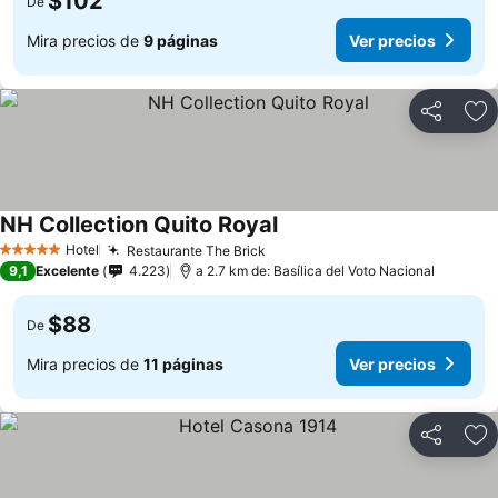
$102
De
Mira precios de
9 páginas
Ver precios
Compartir
Ag
NH Collection Quito Royal
Ver precios
Hotel
Restaurante The Brick
Ver precios
5 Estrellas
9,1
Excelente
4.223
a 2.7 km de: Basílica del Voto Nacional
$88
De
Mira precios de
11 páginas
Ver precios
Compartir
Ag