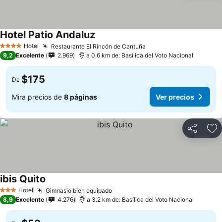
Hotel Patio Andaluz
Ver precios
Hotel
Restaurante El Rincón de Cantuña
Ver precios
4 Estrellas
9,2
Excelente
2.969
a 0.6 km de: Basílica del Voto Nacional
$175
De
Mira precios de
8 páginas
Ver precios
Compartir
Ag
ibis Quito
Ver precios
Hotel
Gimnasio bien equipado
Ver precios
3 Estrellas
8,9
Excelente
4.276
a 3.2 km de: Basílica del Voto Nacional