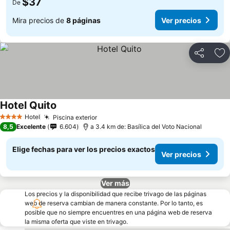
$37
De
Mira precios de
8 páginas
Ver precios
Compartir
Ag
Hotel Quito
Ver precios
Hotel
Piscina exterior
Ver precios
4 Estrellas
8,5
Excelente
6.604
a 3.4 km de: Basílica del Voto Nacional
Elige fechas para ver los precios exactos
Ver precios
Ver más
Los precios y la disponibilidad que recibe trivago de las páginas
web de reserva cambian de manera constante. Por lo tanto, es
posible que no siempre encuentres en una página web de reserva
la misma oferta que viste en trivago.