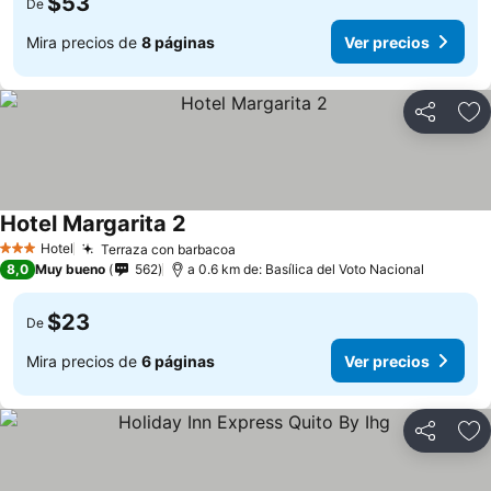
$53
De
Mira precios de
8 páginas
Ver precios
Compartir
Ag
Hotel Margarita 2
Ver precios
Hotel
Terraza con barbacoa
Ver precios
3 Estrellas
8,0
Muy bueno
562
a 0.6 km de: Basílica del Voto Nacional
$23
De
Mira precios de
6 páginas
Ver precios
Compartir
Ag