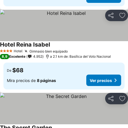
Compartir
Ag
Hotel Reina Isabel
Ver precios
Hotel
Gimnasio bien equipado
Ver precios
4 Estrellas
8,9
Excelente
4.952
a 2.1 km de: Basílica del Voto Nacional
$68
De
Mira precios de
8 páginas
Ver precios
Compartir
Ag
The Secret Garden