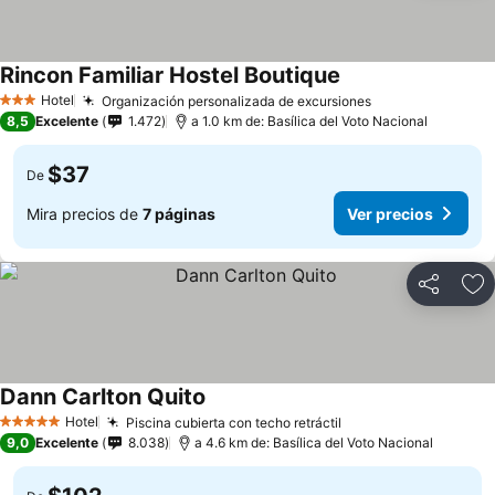
Rincon Familiar Hostel Boutique
Ver precios
Hotel
Organización personalizada de excursiones
Ver precios
3 Estrellas
8,5
Excelente
1.472
a 1.0 km de: Basílica del Voto Nacional
$37
De
Mira precios de
7 páginas
Ver precios
Compartir
Ag
Dann Carlton Quito
Ver precios
Hotel
Piscina cubierta con techo retráctil
Ver precios
5 Estrellas
9,0
Excelente
8.038
a 4.6 km de: Basílica del Voto Nacional