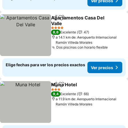
Ver precios
Apartamentos Casa Del
Compartir
Agregar a favoritos
Valle
4 Estrellas
8,6
Excelente
47
a 14.1 km de: Aeropuerto Internacional
Ramón Villeda Morales
Dos piscinas con horario flexible
Elige fechas para ver los precios exactos
Ver precios
Muna Hotel
Compartir
Agregar a favoritos
3 Estrellas
9,4
Excelente
66
a 11.9 km de: Aeropuerto Internacional
Ramón Villeda Morales