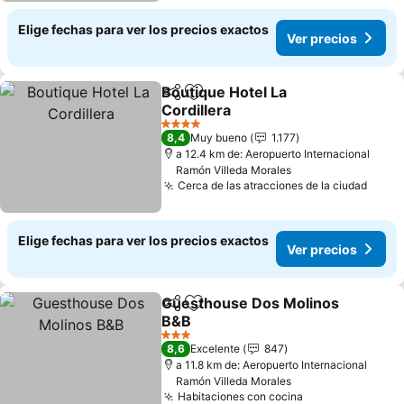
Elige fechas para ver los precios exactos
Ver precios
Boutique Hotel La
Compartir
Agregar a favoritos
Cordillera
4 Estrellas
8,4
Muy bueno
1.177
a 12.4 km de: Aeropuerto Internacional
Ramón Villeda Morales
Cerca de las atracciones de la ciudad
Elige fechas para ver los precios exactos
Ver precios
Guesthouse Dos Molinos
Compartir
Agregar a favoritos
B&B
3 Estrellas
8,6
Excelente
847
a 11.8 km de: Aeropuerto Internacional
Ramón Villeda Morales
Habitaciones con cocina