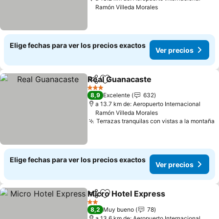
Ramón Villeda Morales
Elige fechas para ver los precios exactos
Ver precios
Real Guanacaste
Compartir
Agregar a favoritos
3 Estrellas
8,9
Excelente
632
a 13.7 km de: Aeropuerto Internacional
Ramón Villeda Morales
Terrazas tranquilas con vistas a la montaña
Elige fechas para ver los precios exactos
Ver precios
Micro Hotel Express
Compartir
Agregar a favoritos
2 Estrellas
8,2
Muy bueno
78
a 13.6 km de: Aeropuerto Internacional