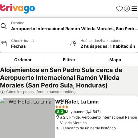
Favoritos
Iniciar 
Me
Destino
Aeropuerto Internacional Ramón Villeda Morales, San Pedro
Check-in/out
Huéspedes/habitaciones
Fechas
2 huéspedes, 1 habitación
Ordenar
Filtrar
Mapa
Alojamientos en San Pedro Sula cerca de
Aeropuerto Internacional Ramón Villeda
Morales (San Pedro Sula, Honduras)
Cómo los pagos afectan nuestro ranking
WE Hotel, La Lima
Compartir
Agregar a favoritos
4 Estrellas
8,3
Muy bueno
547
a 2.5 km de: Aeropuerto Internacional Ramón
Villeda Morales
El encanto de un barrio histórico