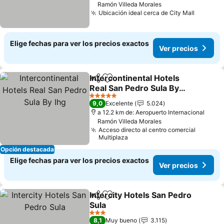
Ramón Villeda Morales
Ubicación ideal cerca de City Mall
Elige fechas para ver los precios exactos
Ver precios
Intercontinental Hotels
Compartir
Agregar a favoritos
Real San Pedro Sula By
Ihg
5 Estrellas
9,0
Excelente
5.024
a 12.2 km de: Aeropuerto Internacional
Ramón Villeda Morales
Acceso directo al centro comercial
Multiplaza
Opción destacada
Elige fechas para ver los precios exactos
Ver precios
Intercity Hotels San Pedro
Compartir
Agregar a favoritos
Sula
3 Estrellas
8,1
Muy bueno
3.115