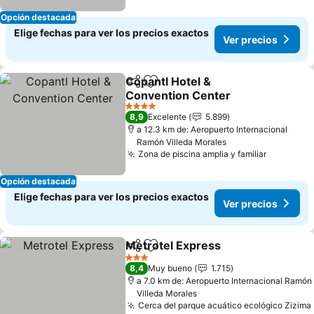
Opción destacada
Elige fechas para ver los precios exactos
Ver precios
Copantl Hotel &
Compartir
Agregar a favoritos
Convention Center
4 Estrellas
8,9
Excelente
5.899
a 12.3 km de: Aeropuerto Internacional
Ramón Villeda Morales
Zona de piscina amplia y familiar
Opción destacada
Elige fechas para ver los precios exactos
Ver precios
Metrotel Express
Compartir
Agregar a favoritos
3 Estrellas
8,4
Muy bueno
1.715
a 7.0 km de: Aeropuerto Internacional Ramón
Villeda Morales
Cerca del parque acuático ecológico Zizima