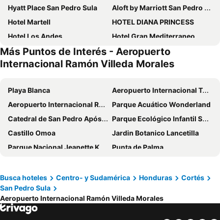
Hyatt Place San Pedro Sula
Aloft by Marriott San Pedro Sula
Hotel Martell
HOTEL DIANA PRINCESS
Hotel Los Andes
Hotel Gran Mediterraneo
Más Puntos de Interés - Aeropuerto
Hotel Monteolivos
Hotel Verona
Internacional Ramón Villeda Morales
Hotel Villas Lazief Colonia Universidad
Tamarindo Hostel
Veranda Hotel
Isabella Boutique Hotel
Playa Blanca
Aeropuerto Internacional Toncontín
Hotel Latitud 15
Hotel Boutique Las Mesetas
Aeropuerto Internacional Ramón Villeda Morales
Parque Acuático Wonderland
Hotel La Plata
La Posada
Catedral de San Pedro Apóstol
Parque Ecológico Infantil San Ignacio
Hotel Plaza Palmero
Hotel Marina Centro
Castillo Omoa
Jardin Botanico Lancetilla
Hotel Senderos Maya
Ejecutivo
Parque Nacional Jeanette Kawas
Punta de Palma
Saint Anthony
Hotel Villa Nuria
Aeropuerto de Puerto Barrios
Cañón de Río Dulce
International Palace
Maya Colonial
Biotopo Chocón Machacas
Siete Altares
Busca hoteles
Centro- y Sudamérica
Honduras
Cortés
La Casa De Los Arcos
Suites Los Jicaros
San Pedro Sula
Danzas garífunas
De San Felipe de Lara
Palace Inn
H4 LAS CABAÑAS
Aeropuerto Internacional Ramón Villeda Morales
Parque Arqueológico de Copán
Punta Gorda Airport
Aeropuerto Internacional Guillermo Anderson
Parque Arqueológico Quiriguá