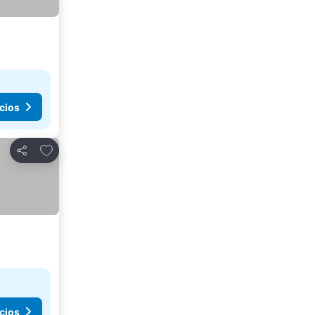
cios
Agregar a favoritos
Compartir
cios