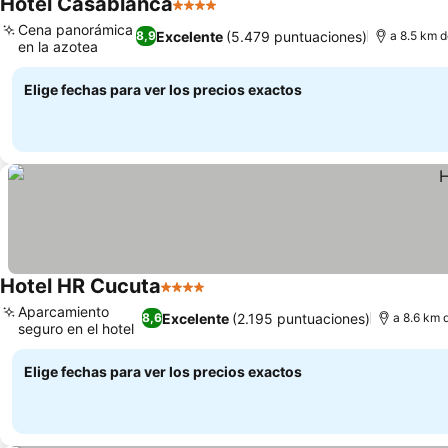
Hotel Casablanca
4 Estrellas
Cena panorámica
Excelente
(5.479 puntuaciones)
8,9
a 8.5 km 
en la azotea
Elige fechas para ver los precios exactos
Hotel HR Cucuta
4 Estrellas
Aparcamiento
Excelente
(2.195 puntuaciones)
8,6
a 8.6 km 
seguro en el hotel
Elige fechas para ver los precios exactos