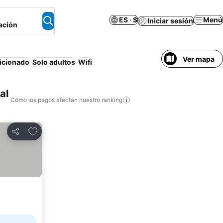
ES · $
Menú
Iniciar sesión
ación
Ver mapa
icionado
Solo adultos
Wifi
al
Cómo los pagos afectan nuestro ranking
Agregar a favoritos
Compartir