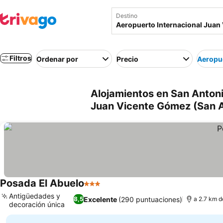
Destino
Filtros
Ordenar por
Precio
Aeropue
Alojamientos en San Antoni
Juan Vicente Gómez (San A
Posada El Abuelo
3 Estrellas
Antigüedades y
Excelente
(290 puntuaciones)
8,5
a 2.7 km d
decoración única