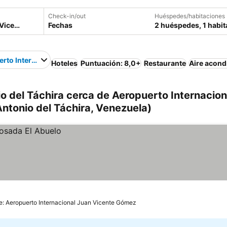
Check-in/out
Huéspedes/habitaciones
Fechas
2 huéspedes, 1 habit
rto Internacional Juan Vicente Gómez
Hoteles
Puntuación: 8,0+
Restaurante
Aire acond
o del Táchira cerca de Aeropuerto Internacion
ntonio del Táchira, Venezuela)
e: Aeropuerto Internacional Juan Vicente Gómez