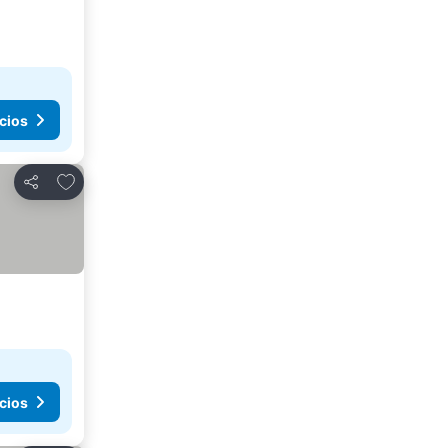
cios
Agregar a favoritos
Compartir
cios