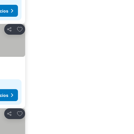
cios
Agregar a favoritos
Compartir
cios
Agregar a favoritos
Compartir