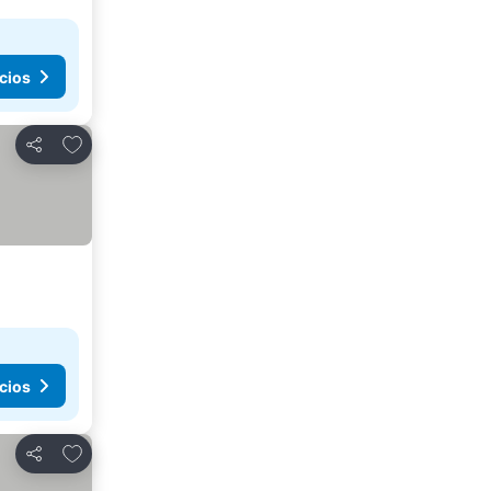
cios
Agregar a favoritos
Compartir
cios
Agregar a favoritos
Compartir