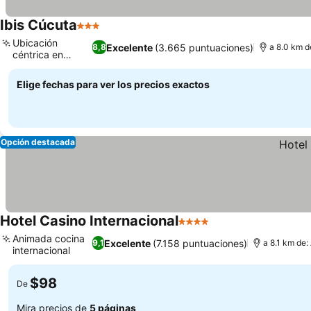
Ibis Cúcuta
3 Estrellas
Ubicación
Excelente
(3.665 puntuaciones)
8,8
a 8.0 km d
céntrica en
Cúcuta
Elige fechas para ver los precios exactos
Opción destacada
Hotel Casino Internacional
4 Estrellas
Animada cocina
Excelente
(7.158 puntuaciones)
9,1
a 8.1 km de
internacional
$98
De
Mira precios de
5 páginas