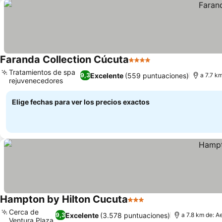
Faranda Collection Cúcuta
4 Estrellas
Tratamientos de spa
Excelente
(559 puntuaciones)
9,3
a 7.7 k
rejuvenecedores
Elige fechas para ver los precios exactos
Hampton by Hilton Cucuta
3 Estrellas
Cerca de
Excelente
(3.578 puntuaciones)
9,3
a 7.8 km de: A
Ventura Plaza