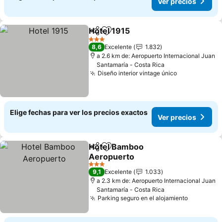
Ver precios
Hotel 1915
Compartir
Agregar a favoritos
Ver precios
3 Estrellas
8,6
Excelente
1.832
a 2.6 km de: Aeropuerto Internacional Juan
Santamaría - Costa Rica
Diseño interior vintage único
Ver precios
Elige fechas para ver los precios exactos
Ver precios
Hotel Bamboo
Compartir
Agregar a favoritos
Aeropuerto
Ver precios
3 Estrellas
9,1
Excelente
1.033
a 2.3 km de: Aeropuerto Internacional Juan
Santamaría - Costa Rica
Parking seguro en el alojamiento
Ver prec