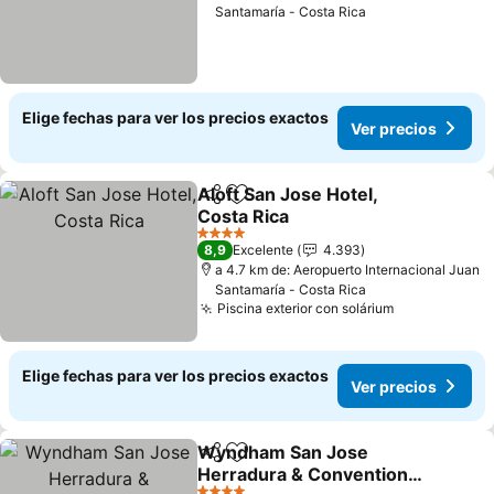
Santamaría - Costa Rica
Elige fechas para ver los precios exactos
Ver precios
Aloft San Jose Hotel,
Compartir
Agregar a favoritos
Costa Rica
Ver precios
4 Estrellas
8,9
Excelente
4.393
a 4.7 km de: Aeropuerto Internacional Juan
Santamaría - Costa Rica
Piscina exterior con solárium
Ver precios
Elige fechas para ver los precios exactos
Ver precios
Wyndham San Jose
Compartir
Agregar a favoritos
Herradura & Convention