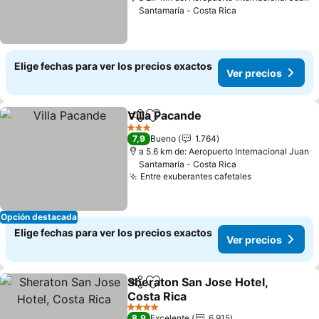
Santamaría - Costa Rica
Elige fechas para ver los precios exactos
Ver precios
Villa Pacande
Compartir
Agregar a favoritos
Ver precios
3 Estrellas
7,9
Bueno
1.764
a 5.6 km de: Aeropuerto Internacional Juan
Santamaría - Costa Rica
Entre exuberantes cafetales
Ver precios
Opción destacada
Elige fechas para ver los precios exactos
Ver precios
Sheraton San Jose Hotel,
Compartir
Agregar a favoritos
Costa Rica
Ver precios
4 Estrellas
8,9
Excelente
6.915