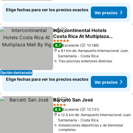
Elige fechas para ver los precios exactos
Ver precios
Intercontinental Hotels
Compartir
Agregar a favoritos
Costa Rica At Multiplaza
Mall By Ihg
Ver precios
5 Estrellas
8,7
Excelente
10.186
a 8.1 km de: Aeropuerto Internacional Juan
Santamaría - Costa Rica
Tres piscinas exteriores distintas
Ver preci
Opción destacada
Elige fechas para ver los precios exactos
Ver precios
Barceló San José
Compartir
Agregar a favoritos
Ver preci
4 Estrellas
8,5
Excelente
12.731
a 12.4 km de: Aeropuerto Internacional Juan
Santamaría - Costa Rica
Instalaciones deportivas y de bienestar
completas