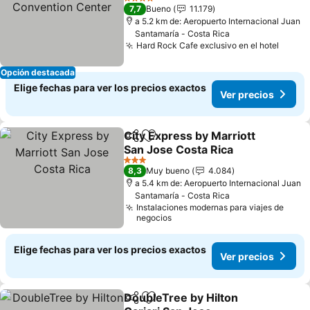
Center
Ver precios
4 Estrellas
7,7
Bueno
11.179
a 5.2 km de: Aeropuerto Internacional Juan
Santamaría - Costa Rica
Hard Rock Cafe exclusivo en el hotel
Ver p
Opción destacada
Elige fechas para ver los precios exactos
Ver precios
City Express by Marriott
Compartir
Agregar a favoritos
San Jose Costa Rica
Ver precios
3 Estrellas
8,3
Muy bueno
4.084
a 5.4 km de: Aeropuerto Internacional Juan
Santamaría - Costa Rica
Instalaciones modernas para viajes de
negocios
Elige fechas para ver los precios exactos
Ver precios
DoubleTree by Hilton
Compartir
Agregar a favoritos