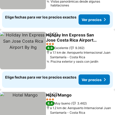
Vistas panorámicas desde algunas
habitaciones
Elige fechas para ver los precios exactos
Ver precios
Holiday Inn Express San
Compartir
Agregar a favoritos
Jose Costa Rica Airport
By Ihg
Ver precios
3 Estrellas
8,9
Excelente
9.362
a 1.1 km de: Aeropuerto Internacional Juan
Santamaría - Costa Rica
Piscina exterior y oasis con jardín
Ver prec
Elige fechas para ver los precios exactos
Ver precios
Hotel Mango
Compartir
Agregar a favoritos
Ver precios
3 Estrellas
8,4
Muy bueno
3.462
a 1.2 km de: Aeropuerto Internacional Juan
Santamaría - Costa Rica