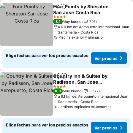
Four Points by Sheraton
Compartir
Agregar a favoritos
San Jose Costa Rica
Ver precios
4 Estrellas
8,1
Muy bueno
797
a 6.0 km de: Aeropuerto Internacional Juan
Santamaría - Costa Rica
Piscina exterior y gimnasio
Ver precios
Elige fechas para ver los precios exactos
Ver precios
Country Inn & Suites by
Compartir
Agregar a favoritos
Radisson, San Jose
Aeropuerto, Costa Rica
Ver precios
4 Estrellas
8,0
Muy bueno
8.577
a 6.1 km de: Aeropuerto Internacional Juan
Santamaría - Costa Rica
Jardines tropicales exuberantes
Ver preci
Elige fechas para ver los precios exactos
Ver precios