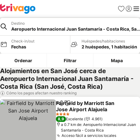
Favoritos
Iniciar 
Me
Destino
Aeropuerto Internacional Juan Santamaría - Costa Rica, San
Check-in/out
Huéspedes/habitaciones
Fechas
2 huéspedes, 1 habitación
Ordenar
Filtrar
Mapa
Alojamientos en San José cerca de
Aeropuerto Internacional Juan Santamaría -
Costa Rica (San José, Costa Rica)
Cómo los pagos afectan nuestro ranking
Fairfield by Marriott San
Compartir
Agregar a favoritos
Jose Airport Alajuela
Ver precios
4 Estrellas
8,9
Excelente
4.961
a 0.7 km de: Aeropuerto Internacional Juan
Santamaría - Costa Rica
Acceso fácil a servicios locales
Ver preci