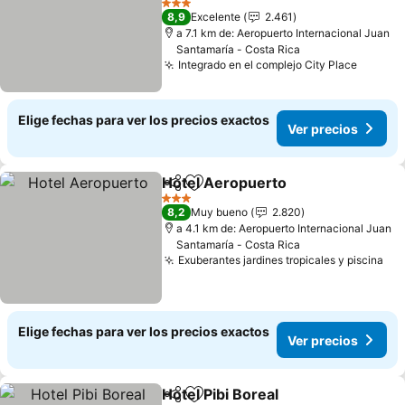
Ver precios
3 Estrellas
8,9
Excelente
2.461
a 7.1 km de: Aeropuerto Internacional Juan
Santamaría - Costa Rica
Integrado en el complejo City Place
Ver pr
Elige fechas para ver los precios exactos
Ver precios
Hotel Aeropuerto
Compartir
Agregar a favoritos
Ver prec
3 Estrellas
8,2
Muy bueno
2.820
a 4.1 km de: Aeropuerto Internacional Juan
Santamaría - Costa Rica
Exuberantes jardines tropicales y piscina
Ver
Elige fechas para ver los precios exactos
Ver precios
Hotel Pibi Boreal
Compartir
Agregar a favoritos
Ver preci