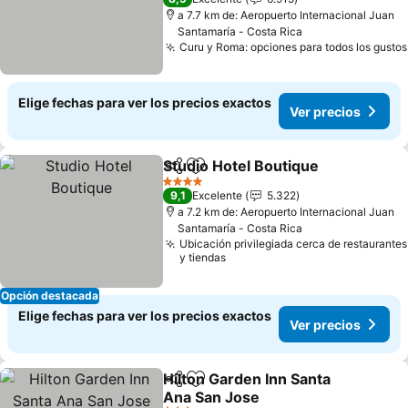
a 7.7 km de: Aeropuerto Internacional Juan
Santamaría - Costa Rica
Curu y Roma: opciones para todos los gustos
Elige fechas para ver los precios exactos
Ver precios
Studio Hotel Boutique
Compartir
Agregar a favoritos
Ver 
4 Estrellas
9,1
Excelente
5.322
a 7.2 km de: Aeropuerto Internacional Juan
Santamaría - Costa Rica
Ubicación privilegiada cerca de restaurantes
y tiendas
Opción destacada
Elige fechas para ver los precios exactos
Ver precios
Hilton Garden Inn Santa
Compartir
Agregar a favoritos
Ana San Jose