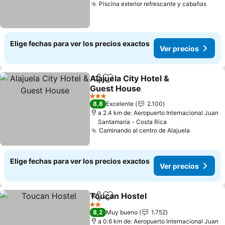
Piscina exterior refrescante y cabañas
Ver 
Elige fechas para ver los precios exactos
Ver precios
Alajuela City Hotel &
Compartir
Agregar a favoritos
Guest House
Ver precios
3 Estrellas
8,8
Excelente
2.100
a 2.4 km de: Aeropuerto Internacional Juan
Santamaría - Costa Rica
Caminando al centro de Alajuela
Ver preci
Elige fechas para ver los precios exactos
Ver precios
Toucan Hostel
Compartir
Agregar a favoritos
Ver precios
2 Estrellas
8,2
Muy bueno
1.752
a 0.6 km de: Aeropuerto Internacional Juan