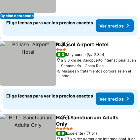
Opción destacada
Elige fechas para ver los precios exactos
Ver precios
Brillasol Airport Hotel
Compartir
Agregar a favoritos
Ver 
3 Estrellas
8,0
Muy bueno
2.844
a 3.8 km de: Aeropuerto Internacional Juan
Santamaría - Costa Rica
Masajes y tratamientos corporales en el
hotel
Elige fechas para ver los precios exactos
Ver precios
Hotel Sanctuarium Adults
Compartir
Agregar a favoritos
Only
Ver precios
5 Estrellas
9,9
Excelente
51
a 2.7 km de: Aeropuerto Internacional Juan