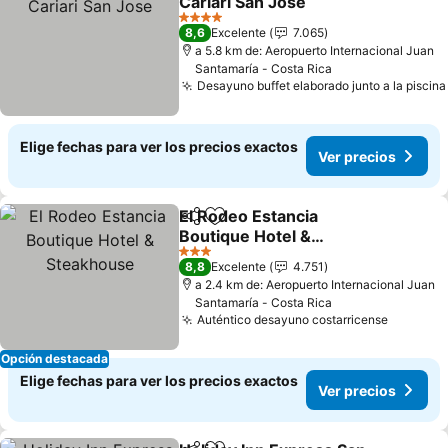
Cariari San Jose
Ver precios
4 Estrellas
8,6
Excelente
7.065
a 5.8 km de: Aeropuerto Internacional Juan
Santamaría - Costa Rica
Desayuno buffet elaborado junto a la piscina
Elige fechas para ver los precios exactos
Ver precios
El Rodeo Estancia
Compartir
Agregar a favoritos
Boutique Hotel &
Steakhouse
Ver precios
3 Estrellas
8,8
Excelente
4.751
a 2.4 km de: Aeropuerto Internacional Juan
Santamaría - Costa Rica
Auténtico desayuno costarricense
Ver pre
Opción destacada
Elige fechas para ver los precios exactos
Ver precios