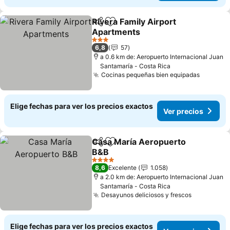
Rivera Family Airport
Compartir
Agregar a favoritos
Apartments
Ver precios
3 Estrellas
6,8
57
a 0.6 km de: Aeropuerto Internacional Juan
Santamaría - Costa Rica
Cocinas pequeñas bien equipadas
Ver pre
Elige fechas para ver los precios exactos
Ver precios
Casa María Aeropuerto
Compartir
Agregar a favoritos
B&B
Ver precios
4 Estrellas
8,6
Excelente
1.058
a 2.0 km de: Aeropuerto Internacional Juan
Santamaría - Costa Rica
Desayunos deliciosos y frescos
Ver preci
Elige fechas para ver los precios exactos