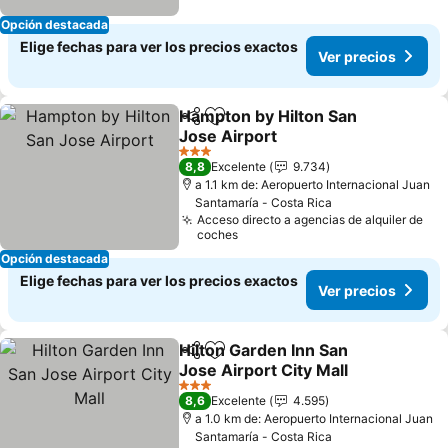
Opción destacada
Elige fechas para ver los precios exactos
Ver precios
Hampton by Hilton San
Compartir
Agregar a favoritos
Jose Airport
Ver precios
3 Estrellas
8,8
Excelente
9.734
a 1.1 km de: Aeropuerto Internacional Juan
Santamaría - Costa Rica
Acceso directo a agencias de alquiler de
coches
Opción destacada
Elige fechas para ver los precios exactos
Ver precios
Hilton Garden Inn San
Compartir
Agregar a favoritos
Jose Airport City Mall
Ver precios
3 Estrellas
8,6
Excelente
4.595
a 1.0 km de: Aeropuerto Internacional Juan
Santamaría - Costa Rica