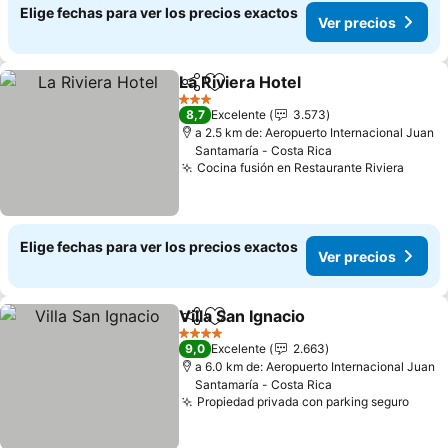
Elige fechas para ver los precios exactos
Ver precios
La Riviera Hotel
Compartir
Agregar a favoritos
Ver precio
3 Estrellas
8,7
Excelente
3.573
a 2.5 km de: Aeropuerto Internacional Juan
Santamaría - Costa Rica
Cocina fusión en Restaurante Riviera
Ver p
Elige fechas para ver los precios exactos
Ver precios
Villa San Ignacio
Compartir
Agregar a favoritos
Ver precio
4 Estrellas
9,0
Excelente
2.663
a 6.0 km de: Aeropuerto Internacional Juan
Santamaría - Costa Rica
Propiedad privada con parking seguro
Ver p