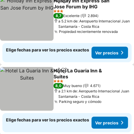
Holiday Inn Express San
Compartir
Agregar a favoritos
Jose Forum by IHG
Ver precios
3 Estrellas
8,7
Excelente
2.894
a 5.2 km de: Aeropuerto Internacional Juan
Santamaría - Costa Rica
Propiedad recientemente renovada
Ver pre
Elige fechas para ver los precios exactos
Ver precios
Hotel La Guaria Inn &
Compartir
Agregar a favoritos
Suites
Ver precios
3 Estrellas
8,0
Muy bueno
4.671
a 2.1 km de: Aeropuerto Internacional Juan
Santamaría - Costa Rica
Parking seguro y cómodo
Ver precios
Elige fechas para ver los precios exactos
Ver precios