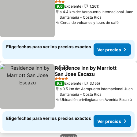
3 Estrellas
9,6
Excelente
1.261
a 4.4 km de: Aeropuerto Internacional Juan
Santamaría - Costa Rica
Cerca de volcanes y tours de café
Ver pre
Elige fechas para ver los precios exactos
Ver precios
Residence Inn by Marriott
Compartir
Agregar a favoritos
San Jose Escazu
Ver precios
4 Estrellas
9,2
Excelente
3.155
a 9.5 km de: Aeropuerto Internacional Juan
Santamaría - Costa Rica
Ubicación privilegiada en Avenida Escazú
Ve
Elige fechas para ver los precios exactos
Ver precios