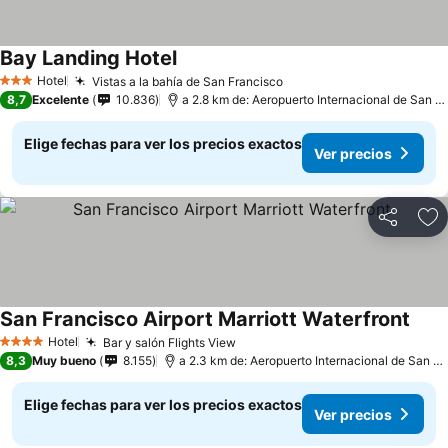
Bay Landing Hotel
Hotel
Vistas a la bahía de San Francisco
3 Estrellas
8,7
Excelente
10.836
a 2.8 km de: Aeropuerto Internacional de San Francisco
Elige fechas para ver los precios exactos
Ver precios
Compartir
Ag
San Francisco Airport Marriott Waterfront
Hotel
Bar y salón Flights View
4 Estrellas
8,3
Muy bueno
8.155
a 2.3 km de: Aeropuerto Internacional de San Francisco
Elige fechas para ver los precios exactos
Ver precios