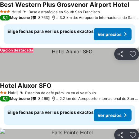
Best Western Plus Grosvenor Airport Hotel
Hotel
Base estratégica en South San Francisco
3 Estrellas
8,1
Muy bueno
8.763
a 3.3 km de: Aeropuerto Internacional de San Francisco
Elige fechas para ver los precios exactos
Ver precios
Opción destacada
Compartir
Ag
Hotel Aluxor SFO
Hotel
Estación de café prémium en el vestíbulo
2 Estrellas
8,1
Muy bueno
8.469
a 2.2 km de: Aeropuerto Internacional de San Francisco
Elige fechas para ver los precios exactos
Ver precios
Compartir
Ag