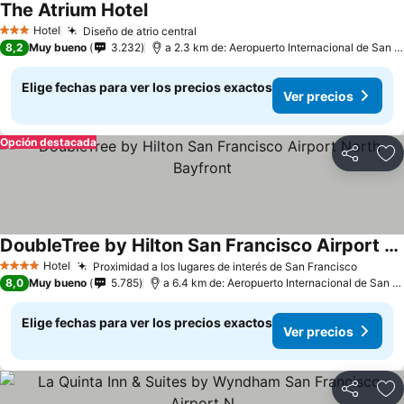
The Atrium Hotel
Hotel
Diseño de atrio central
3 Estrellas
8,2
Muy bueno
3.232
a 2.3 km de: Aeropuerto Internacional de San Francisco
Elige fechas para ver los precios exactos
Ver precios
Opción destacada
Compartir
Ag
DoubleTree by Hilton San Francisco Airport North Bayfront
Hotel
Proximidad a los lugares de interés de San Francisco
4 Estrellas
8,0
Muy bueno
5.785
a 6.4 km de: Aeropuerto Internacional de San Francisco
Elige fechas para ver los precios exactos
Ver precios
Compartir
Ag