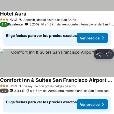
Hotel Aura
Hotel
Accesibilidad al distrito de San Bruno
3 Estrellas
8,6
Excelente
6.230
a 1.6 km de: Aeropuerto Internacional de San Francisco
Elige fechas para ver los precios exactos
Ver precios
Compartir
Ag
Comfort Inn & Suites San Francisco Airport North
Hotel
Desayuno con gofres belgas de autor
3 Estrellas
7,4
3.444
a 4.6 km de: Aeropuerto Internacional de San Francisco
Elige fechas para ver los precios exactos
Ver precios