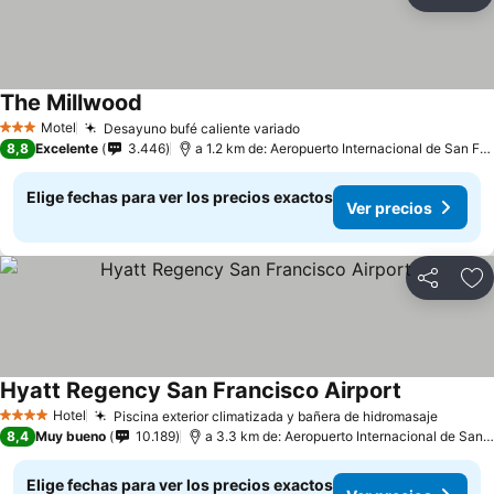
Compartir
Ag
The Millwood
Motel
Desayuno bufé caliente variado
3 Estrellas
8,8
Excelente
3.446
a 1.2 km de: Aeropuerto Internacional de San Francisco
Elige fechas para ver los precios exactos
Ver precios
Compartir
Ag
Hyatt Regency San Francisco Airport
Hotel
Piscina exterior climatizada y bañera de hidromasaje
4 Estrellas
8,4
Muy bueno
10.189
a 3.3 km de: Aeropuerto Internacional de San Francisco
Elige fechas para ver los precios exactos