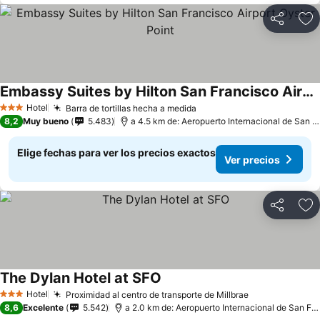
Compartir
Ag
Embassy Suites by Hilton San Francisco Airport Oyster Point
Hotel
Barra de tortillas hecha a medida
3 Estrellas
8,2
Muy bueno
5.483
a 4.5 km de: Aeropuerto Internacional de San Francisco
Elige fechas para ver los precios exactos
Ver precios
Compartir
Ag
The Dylan Hotel at SFO
Hotel
Proximidad al centro de transporte de Millbrae
3 Estrellas
8,6
Excelente
5.542
a 2.0 km de: Aeropuerto Internacional de San Francisco