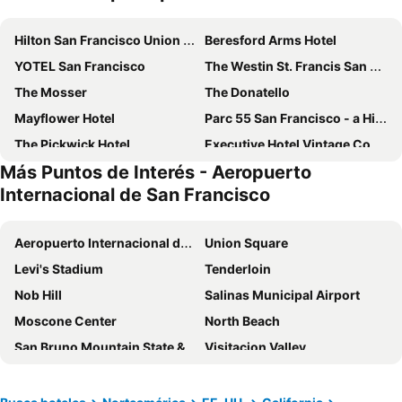
Hilton San Francisco Union Square
Beresford Arms Hotel
YOTEL San Francisco
The Westin St. Francis San Francisco on Union Square
The Mosser
The Donatello
Mayflower Hotel
Parc 55 San Francisco - a Hilton Hotel
The Pickwick Hotel
Executive Hotel Vintage Court
Más Puntos de Interés - Aeropuerto
King George Hotel
Fitzgerald Hotel Union Square
Internacional de San Francisco
Holiday Inn San Francisco-golden Gateway By Ihg
Nob Hill Hotel
Hotel Garrett
Hotel Amari
Aeropuerto Internacional de San Francisco
Union Square
Grand Hyatt San Francisco Union Square
The Herbert Hotel
Levi's Stadium
Tenderloin
Crowne Plaza San Francisco Airport By Ihg
Handlery Union Square Hotel
Nob Hill
Salinas Municipal Airport
San Francisco Airport Marriott Waterfront
Hotel Fiona
Moscone Center
North Beach
FOUND Hotel, San Francisco
The Bartlett Hotel and Guesthouse
San Bruno Mountain State & County Park
Visitacion Valley
Hotel Fusion
Grant Plaza Hotel
Crocker-Amazon
Outer Mission
La Quinta Inn & Suites by Wyndham San Francisco Airport West
Residence Inn by Marriott San Francisco Airport Millbrae Station
Excelsior District
Ocean View