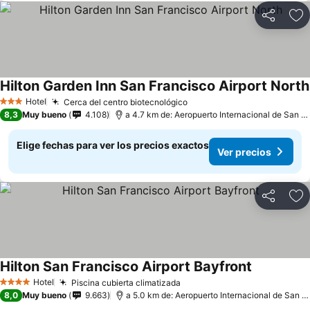
Compartir
Ag
Hilton Garden Inn San Francisco Airport North
Hotel
Cerca del centro biotecnológico
3 Estrellas
8,3
Muy bueno
4.108
a 4.7 km de: Aeropuerto Internacional de San Francisco
Elige fechas para ver los precios exactos
Ver precios
Compartir
Ag
Hilton San Francisco Airport Bayfront
Hotel
Piscina cubierta climatizada
4 Estrellas
8,0
Muy bueno
9.663
a 5.0 km de: Aeropuerto Internacional de San Francisco