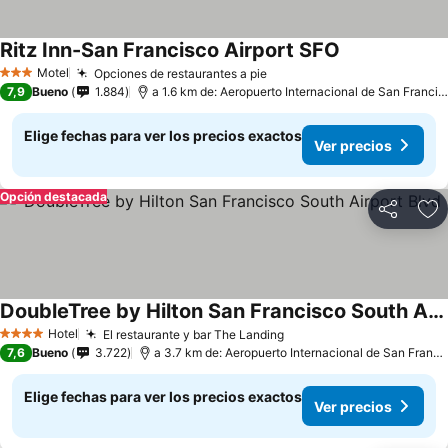
Ritz Inn-San Francisco Airport SFO
Motel
Opciones de restaurantes a pie
3 Estrellas
7,9
Bueno
1.884
a 1.6 km de: Aeropuerto Internacional de San Francisco
Elige fechas para ver los precios exactos
Ver precios
Opción destacada
Compartir
Ag
DoubleTree by Hilton San Francisco South Airport Blvd
Hotel
El restaurante y bar The Landing
4 Estrellas
7,6
Bueno
3.722
a 3.7 km de: Aeropuerto Internacional de San Francisco
Elige fechas para ver los precios exactos
Ver precios