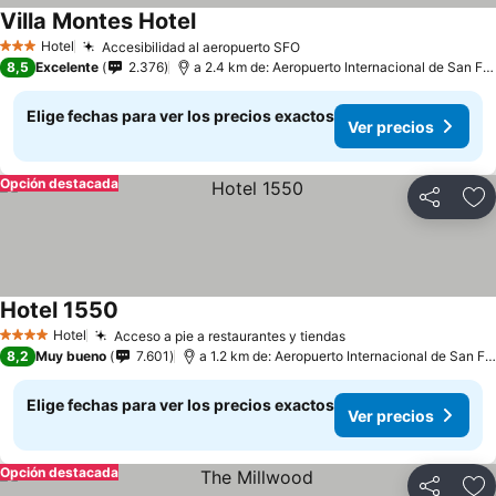
Villa Montes Hotel
Hotel
Accesibilidad al aeropuerto SFO
3 Estrellas
8,5
Excelente
2.376
a 2.4 km de: Aeropuerto Internacional de San Francisco
Elige fechas para ver los precios exactos
Ver precios
Opción destacada
Compartir
Ag
Hotel 1550
Hotel
Acceso a pie a restaurantes y tiendas
4 Estrellas
8,2
Muy bueno
7.601
a 1.2 km de: Aeropuerto Internacional de San Francisco
Elige fechas para ver los precios exactos
Ver precios
Opción destacada