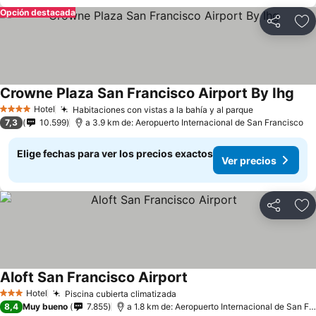
Opción destacada
Compartir
Ag
Crowne Plaza San Francisco Airport By Ihg
Hotel
Habitaciones con vistas a la bahía y al parque
4 Estrellas
7,3
10.599
a 3.9 km de: Aeropuerto Internacional de San Francisco
Elige fechas para ver los precios exactos
Ver precios
Compartir
Ag
Aloft San Francisco Airport
Hotel
Piscina cubierta climatizada
3 Estrellas
8,4
Muy bueno
7.855
a 1.8 km de: Aeropuerto Internacional de San Francisco