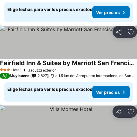
Elige fechas para ver los precios exactos
Ver precios
Compartir
Ag
Fairfield Inn & Suites by Marriott San Francisco Airport
Hotel
Jacuzzi exterior
3 Estrellas
8,1
Muy bueno
2.827
a 1.5 km de: Aeropuerto Internacional de San Francisco
Elige fechas para ver los precios exactos
Ver precios
Compartir
Ag