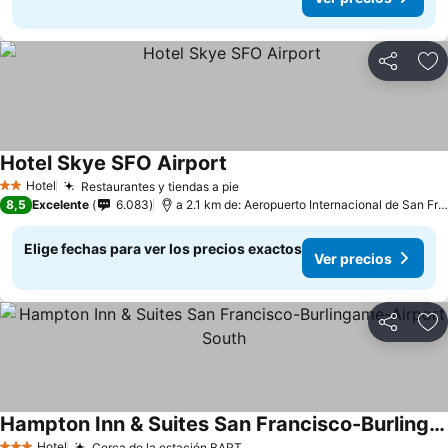
Compartir
Ag
Hotel Skye SFO Airport
Hotel
Restaurantes y tiendas a pie
2 Estrellas
8,5
Excelente
6.083
a 2.1 km de: Aeropuerto Internacional de San Francisco
Elige fechas para ver los precios exactos
Ver precios
Compartir
Ag
Hampton Inn & Suites San Francisco-Burlingame-Airport South
Hotel
Cerca de la estación BART