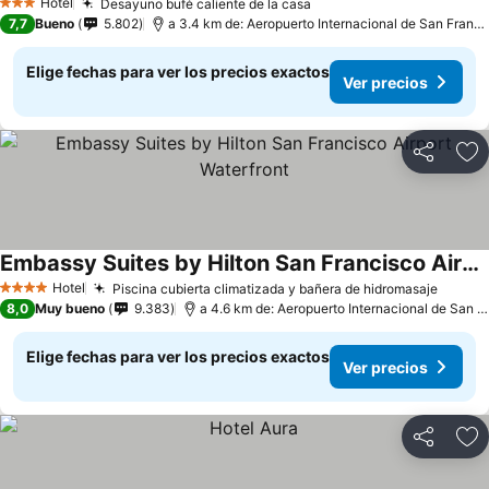
Hotel
Desayuno bufé caliente de la casa
3 Estrellas
7,7
Bueno
5.802
a 3.4 km de: Aeropuerto Internacional de San Francisco
Elige fechas para ver los precios exactos
Ver precios
Compartir
Ag
Embassy Suites by Hilton San Francisco Airport Waterfront
Hotel
Piscina cubierta climatizada y bañera de hidromasaje
4 Estrellas
8,0
Muy bueno
9.383
a 4.6 km de: Aeropuerto Internacional de San Francisco
Elige fechas para ver los precios exactos
Ver precios
Compartir
Ag