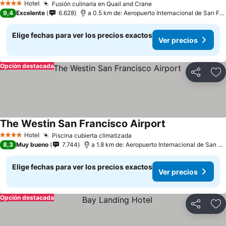
Hotel
Fusión culinaria en Quail and Crane
4 Estrellas
9,4
Excelente
6.628
a 0.5 km de: Aeropuerto Internacional de San Francisco
Elige fechas para ver los precios exactos
Ver precios
Opción destacada
Compartir
Ag
The Westin San Francisco Airport
Hotel
Piscina cubierta climatizada
4 Estrellas
8,3
Muy bueno
7.744
a 1.8 km de: Aeropuerto Internacional de San Francisco
Elige fechas para ver los precios exactos
Ver precios
Opción destacada
Compartir
Ag