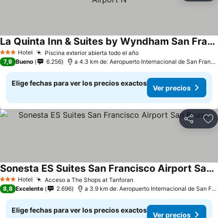
La Quinta Inn & Suites by Wyndham San Francisco Airport N
Hotel
Piscina exterior abierta todo el año
3 Estrellas
7,9
Bueno
6.256
a 4.3 km de: Aeropuerto Internacional de San Francisco
Elige fechas para ver los precios exactos
Ver precios
Compartir
Ag
Sonesta ES Suites San Francisco Airport San Bruno
Hotel
Acceso a The Shops at Tanforan
3 Estrellas
8,8
Excelente
2.696
a 3.9 km de: Aeropuerto Internacional de San Francisco
Elige fechas para ver los precios exactos
Ver precios