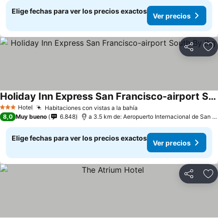
Elige fechas para ver los precios exactos
Ver precios
Compartir
Ag
Holiday Inn Express San Francisco-airport South By Ihg
Hotel
Habitaciones con vistas a la bahía
3 Estrellas
8,0
Muy bueno
6.848
a 3.5 km de: Aeropuerto Internacional de San Francisco
Elige fechas para ver los precios exactos
Ver precios
Compartir
Ag