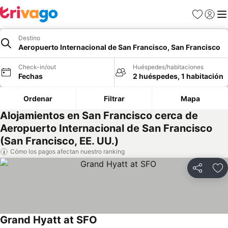
Favoritos
Iniciar 
Me
Destino
Aeropuerto Internacional de San Francisco, San Francisco
Check-in/out
Huéspedes/habitaciones
Fechas
2 huéspedes, 1 habitación
Ordenar
Filtrar
Mapa
Alojamientos en San Francisco cerca de
Aeropuerto Internacional de San Francisco
(San Francisco, EE. UU.)
Cómo los pagos afectan nuestro ranking
Compartir
Ag
Grand Hyatt at SFO