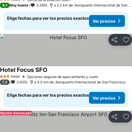
3 Estrellas
8,1
Muy bueno
3.365
a 2.2 km de: Aeropuerto Internacional de San Francisco
Elige fechas para ver los precios exactos
Ver precios
Compartir
Ag
Hotel Focus SFO
Hotel
Opciones seguras de aparcamiento y vuelo
3 Estrellas
7,2
3.455
a 4.0 km de: Aeropuerto Internacional de San Francisco
Elige fechas para ver los precios exactos
Ver precios
Opción destacada
Compartir
Ag