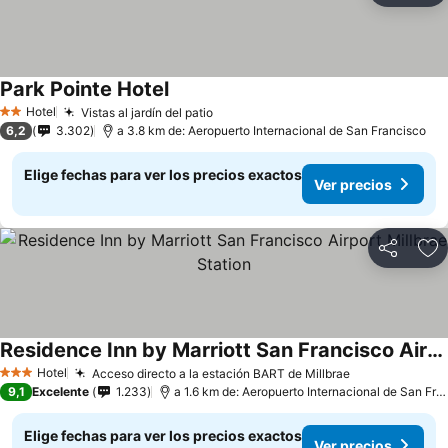
Park Pointe Hotel
Hotel
Vistas al jardín del patio
2 Estrellas
6,2
3.302
a 3.8 km de: Aeropuerto Internacional de San Francisco
Elige fechas para ver los precios exactos
Ver precios
Compartir
Ag
Residence Inn by Marriott San Francisco Airport Millbrae Station
Hotel
Acceso directo a la estación BART de Millbrae
3 Estrellas
9,1
Excelente
1.233
a 1.6 km de: Aeropuerto Internacional de San Francisco
Elige fechas para ver los precios exactos
Ver precios