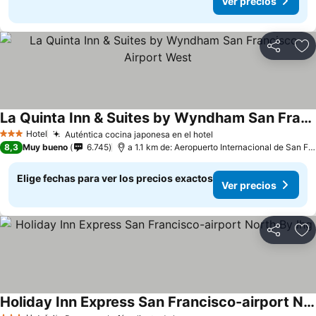
Ver precios
Compartir
Ag
La Quinta Inn & Suites by Wyndham San Francisco Airport West
Hotel
Auténtica cocina japonesa en el hotel
3 Estrellas
8,3
Muy bueno
6.745
a 1.1 km de: Aeropuerto Internacional de San Francisco
Elige fechas para ver los precios exactos
Ver precios
Compartir
Ag
Holiday Inn Express San Francisco-airport North By Ihg