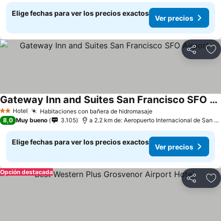
Elige fechas para ver los precios exactos
Ver precios
Compartir
Ag
Gateway Inn and Suites San Francisco SFO Airport
Hotel
Habitaciones con bañera de hidromasaje
2 Estrellas
8,0
Muy bueno
3.105
a 2.2 km de: Aeropuerto Internacional de San Francisco
Elige fechas para ver los precios exactos
Ver precios
Opción destacada
Compartir
Ag