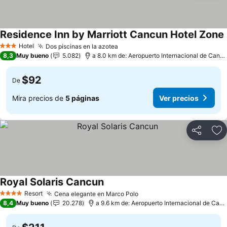
Residence Inn by Marriott Cancun Hotel Zone
Hotel
Dos piscinas en la azotea
Ver precios
3 Estrellas
8,3
Muy bueno
5.082
a 8.0 km de: Aeropuerto Internacional de Canc
$92
De
Mira precios de
5 páginas
Ver precios
Compartir
Ag
Royal Solaris Cancun
Ver precios
Resort
Cena elegante en Marco Polo
Ver precios
4 Estrellas
8,4
Muy bueno
20.278
a 9.6 km de: Aeropuerto Internacional de Can