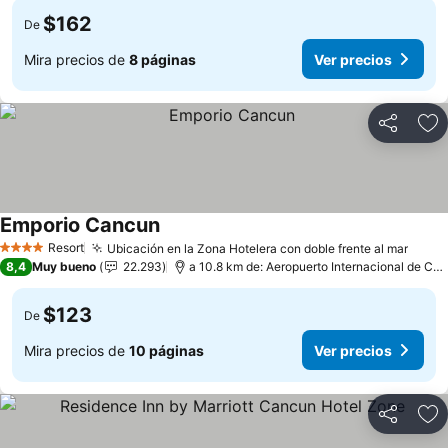
$162
De
Mira precios de
8 páginas
Ver precios
Compartir
Ag
Emporio Cancun
Ver precios
Resort
Ubicación en la Zona Hotelera con doble frente al mar
Ver p
4 Estrellas
8,4
Muy bueno
22.293
a 10.8 km de: Aeropuerto Internacional de Ca
$123
De
Mira precios de
10 páginas
Ver precios
Compartir
Ag