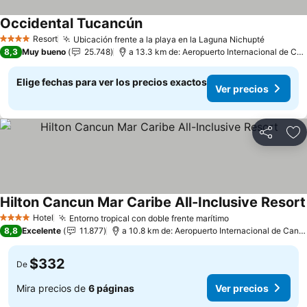
Occidental Tucancún
Ver precios
Resort
Ubicación frente a la playa en la Laguna Nichupté
Ver prec
4 Estrellas
8,3
Muy bueno
25.748
a 13.3 km de: Aeropuerto Internacional de Ca
Elige fechas para ver los precios exactos
Ver precios
Compartir
Ag
Hilton Cancun Mar Caribe All-Inclusive Resort
Hotel
Entorno tropical con doble frente marítimo
Ver precios
4 Estrellas
8,8
Excelente
11.877
a 10.8 km de: Aeropuerto Internacional de Canc
$332
De
Mira precios de
6 páginas
Ver precios