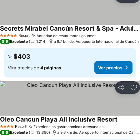
Secrets Mirabel Cancún Resort & Spa - Adults Only
Ver precios
Resort
Variedad de restaurantes gourmet
Ver precios
5 Estrellas
8,9
Excelente
1.214
a 9.7 km de: Aeropuerto Internacional de Cancún
$403
De
Mira precios de
4 páginas
Ver precios
Compartir
Ag
Oleo Cancun Playa All Inclusive Resort
Ver preci
Resort
Experiencias gastronómicas artesanales
Ver precios
4 Estrellas
8,6
Excelente
13.390
a 9.6 km de: Aeropuerto Internacional de Canc