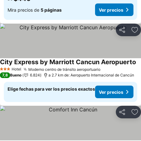
Mira precios de
5 páginas
Ver precios
Compartir
Ag
City Express by Marriott Cancun Aeropuerto
Ve
Hotel
Moderno centro de tránsito aeroportuario
Ver precios
3 Estrellas
7,8
Bueno
6.824
a 2.7 km de: Aeropuerto Internacional de Cancún
Elige fechas para ver los precios exactos
Ver precios
Compartir
Ag