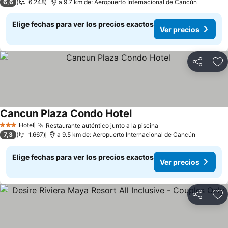
6,6
6.248
a 9.7 km de: Aeropuerto Internacional de Cancún
Elige fechas para ver los precios exactos
Ver precios
Compartir
Ag
Cancun Plaza Condo Hotel
Ver precios
Hotel
Restaurante auténtico junto a la piscina
Ver precios
3 Estrellas
7,3
1.667
a 9.5 km de: Aeropuerto Internacional de Cancún
Elige fechas para ver los precios exactos
Ver precios
Compartir
Ag