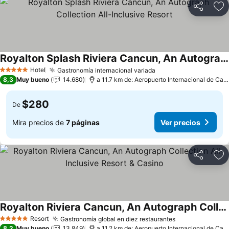
Compartir
Ag
Royalton Splash Riviera Cancun, An Autograph Collection All-Inclusive Resort
Ver precios
Hotel
Gastronomía internacional variada
Ver precios
5 Estrellas
8,3
Muy bueno
14.680
a 11.7 km de: Aeropuerto Internacional de Can
$280
De
Mira precios de
7 páginas
Ver precios
Compartir
Ag
Royalton Riviera Cancun, An Autograph Collection All-Inclusive Resort & Casino
Ver precios
Resort
Gastronomía global en diez restaurantes
Ver precios
5 Estrellas
8,2
Muy bueno
13.849
a 11.2 km de: Aeropuerto Internacional de Can