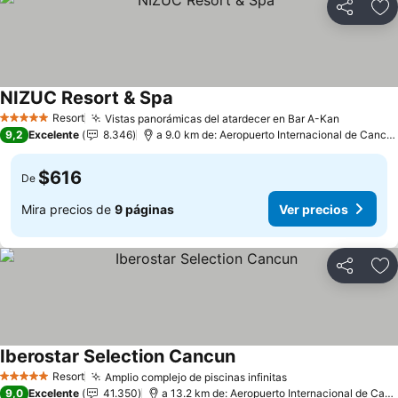
Compartir
Ag
NIZUC Resort & Spa
Ver precios
Resort
Vistas panorámicas del atardecer en Bar A-Kan
Ver prec
5 Estrellas
9,2
Excelente
8.346
a 9.0 km de: Aeropuerto Internacional de Cancú
$616
De
Mira precios de
9 páginas
Ver precios
Compartir
Ag
Iberostar Selection Cancun
Ver precios
Resort
Amplio complejo de piscinas infinitas
Ver precios
5 Estrellas
9,0
Excelente
41.350
a 13.2 km de: Aeropuerto Internacional de Can