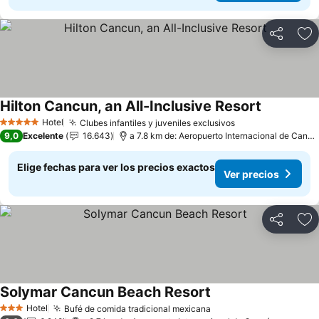
Compartir
Ag
Hilton Cancun, an All-Inclusive Resort
Ver precio
Hotel
Clubes infantiles y juveniles exclusivos
Ver precios
5 Estrellas
9,0
Excelente
16.643
a 7.8 km de: Aeropuerto Internacional de Cancú
Elige fechas para ver los precios exactos
Ver precios
Compartir
Ag
Solymar Cancun Beach Resort
Ver precios
Hotel
Bufé de comida tradicional mexicana
Ver precios
3 Estrellas