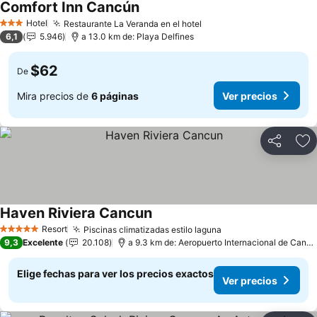
Comfort Inn Cancún
Ver precios
Hotel
Restaurante La Veranda en el hotel
Ver precios
3 Estrellas
6,1
5.946
a 13.0 km de: Playa Delfines
$62
De
Mira precios de
6 páginas
Ver precios
Compartir
Ag
Haven Riviera Cancun
Ver precios
Resort
Piscinas climatizadas estilo laguna
Ver precios
5 Estrellas
9,3
Excelente
20.108
a 9.3 km de: Aeropuerto Internacional de Canc
Elige fechas para ver los precios exactos
Ver precios