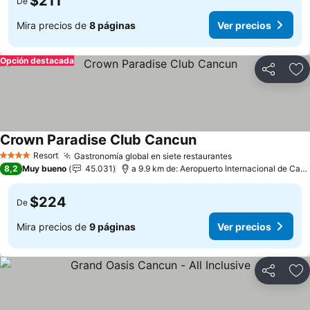
$211
De
Mira precios de
8 páginas
Ver precios
Opción destacada
Compartir
Ag
Crown Paradise Club Cancun
Ver precios
Resort
Gastronomía global en siete restaurantes
Ver precios
4 Estrellas
8,2
Muy bueno
45.031
a 9.9 km de: Aeropuerto Internacional de Can
$224
De
Mira precios de
9 páginas
Ver precios
Compartir
Ag