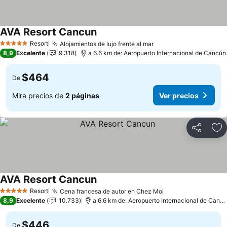
AVA Resort Cancun
Ver precios
Resort
Alojamientos de lujo frente al mar
Ver precios
5 Estrellas
8,9
Excelente
9.318
a 6.6 km de: Aeropuerto Internacional de Cancún
$464
De
Mira precios de
2 páginas
Ver precios
Compartir
Ag
AVA Resort Cancun
Ver precios
Resort
Cena francesa de autor en Chez Moi
Ver precios
5 Estrellas
8,9
Excelente
10.733
a 6.6 km de: Aeropuerto Internacional de Canc
$446
De