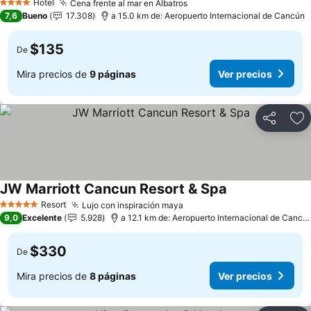
Hotel
Cena frente al mar en Albatros
Ver precios
4 Estrellas
7,6
Bueno
17.308
a 15.0 km de: Aeropuerto Internacional de Cancún
$135
De
Mira precios de
9 páginas
Ver precios
Compartir
Ag
JW Marriott Cancun Resort & Spa
Ver precios
Resort
Lujo con inspiración maya
Ver precios
5 Estrellas
9,0
Excelente
5.928
a 12.1 km de: Aeropuerto Internacional de Cancú
$330
De
Mira precios de
8 páginas
Ver precios