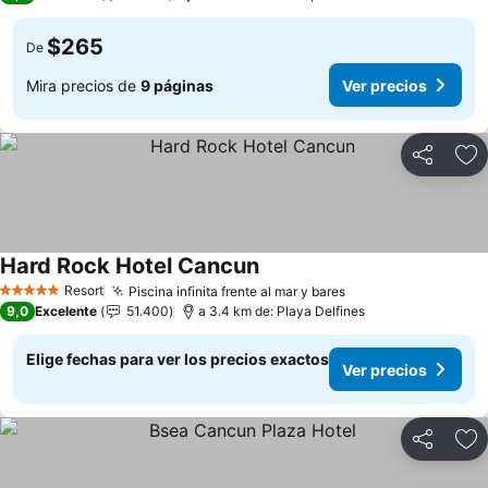
$265
De
Mira precios de
9 páginas
Ver precios
Compartir
Ag
Hard Rock Hotel Cancun
Ver precios
Resort
Piscina infinita frente al mar y bares
Ver precios
5 Estrellas
9,0
Excelente
51.400
a 3.4 km de: Playa Delfines
Elige fechas para ver los precios exactos
Ver precios
Compartir
Ag