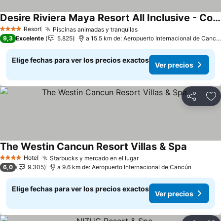
Desire Riviera Maya Resort All Inclusive - Couples Only
Ver precios
Resort
Piscinas animadas y tranquilas
Ver precios
4 Estrellas
9,3
Excelente
5.825
a 15.5 km de: Aeropuerto Internacional de Cancú
Elige fechas para ver los precios exactos
Ver precios
Compartir
Ag
The Westin Cancun Resort Villas & Spa
Ver prec
Hotel
Starbucks y mercado en el lugar
Ver precios
4 Estrellas
6,0
9.305
a 9.6 km de: Aeropuerto Internacional de Cancún
Elige fechas para ver los precios exactos
Ver precios