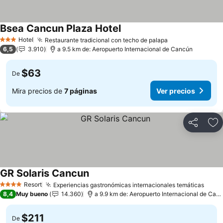
Bsea Cancun Plaza Hotel
Ver precios
Hotel
Restaurante tradicional con techo de palapa
Ver precios
3 Estrellas
6,5
3.910
a 9.5 km de: Aeropuerto Internacional de Cancún
$63
De
Mira precios de
7 páginas
Ver precios
Compartir
Ag
GR Solaris Cancun
Ver precios
Resort
Experiencias gastronómicas internacionales temáticas
Ver 
4 Estrellas
8,4
Muy bueno
14.360
a 9.9 km de: Aeropuerto Internacional de Can
$211
De