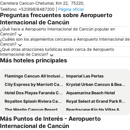
Carretera Cancun-Chetumal, Km 22
,
75220
,
Teléfono
:
+52(998)8487200
|
Página oficial
Preguntas frecuentes sobre Aeropuerto
Internacional de Cancún
¿Qué hace a Aeropuerto Internacional de Cancún popular en
Cancún?
¿Cuáles son los alojamientos cercanos a Aeropuerto Internacional de
Cancún?
¿Qué otras atracciones turísticas están cerca de Aeropuerto
Internacional de Cancún?
Más hoteles principales
Flamingo Cancun All Inclusive
Imperial Las Perlas
City Express by Marriott Cancun
Krystal Urban Cancun & Beach Club
Hotel Dos Playas Faranda Cancún
Aquamarina Beach Hotel
Royalton Splash Riviera Cancun, An Autograph Collection All-Inclusive Resort
Royal Select at Grand Park Royal Cancún - All Inclusive - Adults Only
The Westin Cancun Resort Villas & Spa
Beachscape Kin Ha Villas & Suites
Más Puntos de Interés - Aeropuerto
Four Points by Sheraton Cancun Centro
Ocean Dream Cancun
Internacional de Cancún
Wyndham Grand Cancun All Inclusive Resort & Villas
City Express Junior by Marriott Cancun