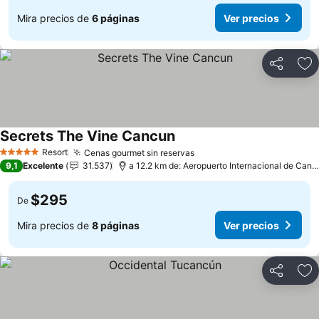
Mira precios de
6 páginas
Ver precios
Compartir
Ag
Secrets The Vine Cancun
Ver precios
Resort
Cenas gourmet sin reservas
Ver precios
5 Estrellas
9,1
Excelente
31.537
a 12.2 km de: Aeropuerto Internacional de Canc
$295
De
Mira precios de
8 páginas
Ver precios
Compartir
Ag