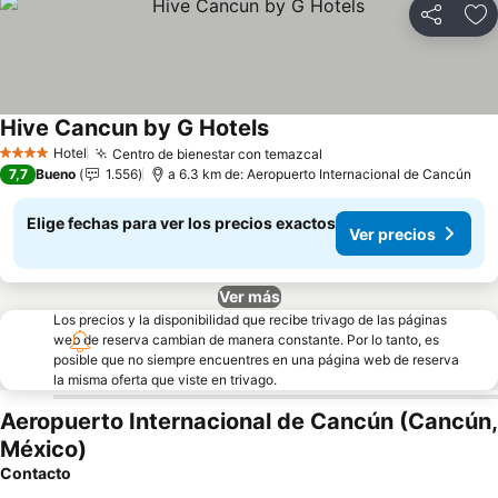
Compartir
Ag
Hive Cancun by G Hotels
Ver precios
Hotel
Centro de bienestar con temazcal
Ver precios
4 Estrellas
7,7
Bueno
1.556
a 6.3 km de: Aeropuerto Internacional de Cancún
Elige fechas para ver los precios exactos
Ver precios
Ver más
Los precios y la disponibilidad que recibe trivago de las páginas
web de reserva cambian de manera constante. Por lo tanto, es
posible que no siempre encuentres en una página web de reserva
la misma oferta que viste en trivago.
Aeropuerto Internacional de Cancún (Cancún,
México)
Contacto