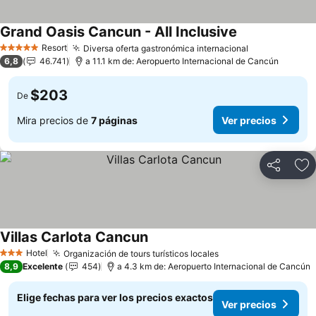
Grand Oasis Cancun - All Inclusive
Ver precios
Resort
Diversa oferta gastronómica internacional
Ver precios
5 Estrellas
6,8
46.741
a 11.1 km de: Aeropuerto Internacional de Cancún
$203
De
Mira precios de
7 páginas
Ver precios
Compartir
Ag
Villas Carlota Cancun
Ver precios
Hotel
Organización de tours turísticos locales
Ver precios
3 Estrellas
8,9
Excelente
454
a 4.3 km de: Aeropuerto Internacional de Cancún
Elige fechas para ver los precios exactos
Ver precios