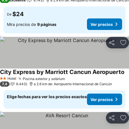
8,6
Excelente
9.743
a 2.9 km de: Aeropuerto Internacional de Cancún
$24
De
Mira precios de
9 páginas
Ver precios
Compartir
Ag
City Express by Marriott Cancun Aeropuerto
Ve
Hotel
Piscina exterior y solárium
Ver precios
2 Estrellas
7,4
6.443
a 2.6 km de: Aeropuerto Internacional de Cancún
Elige fechas para ver los precios exactos
Ver precios
Compartir
Ag