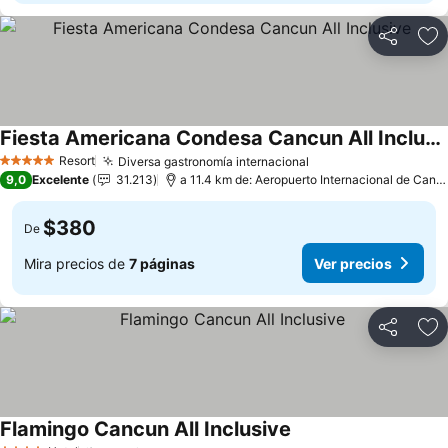
Compartir
Ag
Fiesta Americana Condesa Cancun All Inclusive
Ver precios
Resort
Diversa gastronomía internacional
Ver precios
5 Estrellas
9,0
Excelente
31.213
a 11.4 km de: Aeropuerto Internacional de Canc
$380
De
Mira precios de
7 páginas
Ver precios
Compartir
Ag
Flamingo Cancun All Inclusive
Ver precios