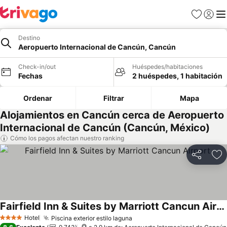
Favoritos
Iniciar 
Me
Destino
Aeropuerto Internacional de Cancún, Cancún
Check-in/out
Huéspedes/habitaciones
Fechas
2 huéspedes, 1 habitación
Ordenar
Filtrar
Mapa
Alojamientos en Cancún cerca de Aeropuerto
Internacional de Cancún (Cancún, México)
Cómo los pagos afectan nuestro ranking
Compartir
Ag
Fairfield Inn & Suites by Marriott Cancun Airport
Ver precios
Hotel
Piscina exterior estilo laguna
Ver precios
4 Estrellas