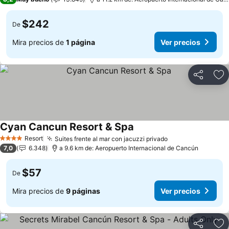
$242
De
Mira precios de
1 página
Ver precios
Compartir
Ag
Cyan Cancun Resort & Spa
Ver precios
Resort
Suites frente al mar con jacuzzi privado
Ver precios
4 Estrellas
7,0
6.348
a 9.6 km de: Aeropuerto Internacional de Cancún
$57
De
Mira precios de
9 páginas
Ver precios
Compartir
Ag