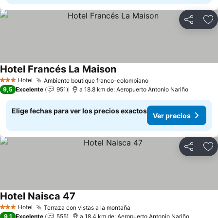
Compartir
Ag
Hotel Francés La Maison
Ver precios
Hotel
Ambiente boutique franco-colombiano
Ver precios
3 Estrellas
9,5
Excelente
951
a 18.8 km de: Aeropuerto Antonio Nariño
Elige fechas para ver los precios exactos
Ver precios
Compartir
Ag
Hotel Naisca 47
Ver precios
Hotel
Terraza con vistas a la montaña
Ver precios
3 Estrellas
9,1
Excelente
555
a 18.4 km de: Aeropuerto Antonio Nariño