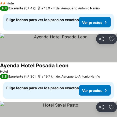
Ver precios
Hotel
2 Estrellas
9,4
Excelente
42
a 18.9 km de: Aeropuerto Antonio Nariño
Elige fechas para ver los precios exactos
Ver precios
Compartir
Ag
Ayenda Hotel Posada Leon
Ver precios
Hotel
8,8
Excelente
30
a 19.7 km de: Aeropuerto Antonio Nariño
Elige fechas para ver los precios exactos
Ver precios
Compartir
Ag