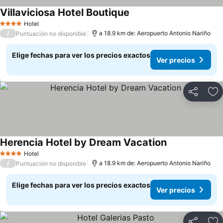
Villaviciosa Hotel Boutique
Ver precios
Hotel
4 Estrellas
/
a 18.9 km de: Aeropuerto Antonio Nariño
Puntuación no disponible
Elige fechas para ver los precios exactos
Ver precios
Compartir
Ag
Herencia Hotel by Dream Vacation
Ver precios
Hotel
4 Estrellas
/
a 18.9 km de: Aeropuerto Antonio Nariño
Puntuación no disponible
Elige fechas para ver los precios exactos
Ver precios