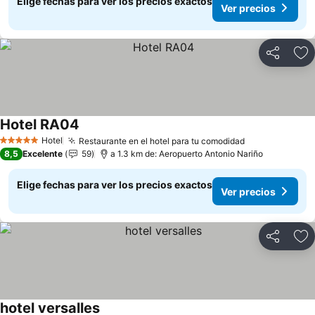
Elige fechas para ver los precios exactos
Ver precios
Compartir
Ag
Hotel RA04
Ver precios
Hotel
Restaurante en el hotel para tu comodidad
Ver precios
5 Estrellas
8,5
Excelente
59
a 1.3 km de: Aeropuerto Antonio Nariño
Elige fechas para ver los precios exactos
Ver precios
Compartir
Ag
hotel versalles