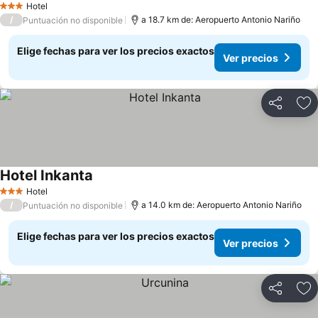
Hotel
3 Estrellas
/
a 18.7 km de: Aeropuerto Antonio Nariño
Puntuación no disponible
Elige fechas para ver los precios exactos
Ver precios
Compartir
Ag
Hotel Inkanta
Ver precios
Hotel
3 Estrellas
/
a 14.0 km de: Aeropuerto Antonio Nariño
Puntuación no disponible
Elige fechas para ver los precios exactos
Ver precios
Compartir
Ag