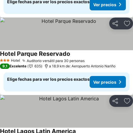
Elige fechas para ver los precios exactos
Ver precios
Compartir
Ag
Hotel Parque Reservado
Ver precios
Hotel
Auditorio versátil para 30 personas
Ver precios
3 Estrellas
9,1
Excelente
635
a 18.9 km de: Aeropuerto Antonio Nariño
Elige fechas para ver los precios exactos
Ver precios
Compartir
Ag
Hotel Lagos Latin America