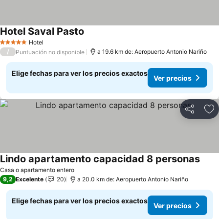
Hotel Saval Pasto
Ver precios
Hotel
5 Estrellas
/
a 19.6 km de: Aeropuerto Antonio Nariño
Puntuación no disponible
Elige fechas para ver los precios exactos
Ver precios
Compartir
Ag
Lindo apartamento capacidad 8 personas
Ver p
Casa o apartamento entero
9,2
Excelente
20
a 20.0 km de: Aeropuerto Antonio Nariño
Elige fechas para ver los precios exactos
Ver precios