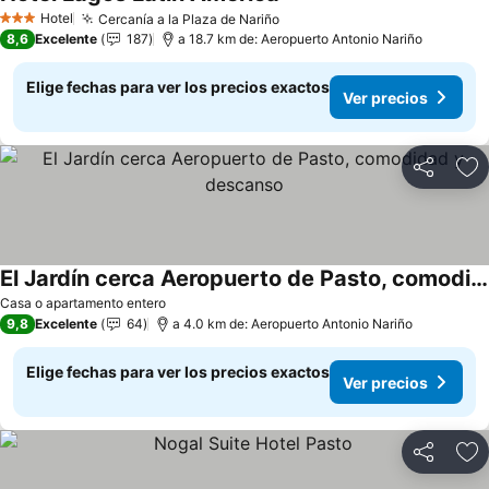
Ver precios
Hotel
Cercanía a la Plaza de Nariño
Ver precios
3 Estrellas
8,6
Excelente
187
a 18.7 km de: Aeropuerto Antonio Nariño
Elige fechas para ver los precios exactos
Ver precios
Compartir
Ag
El Jardín cerca Aeropuerto de Pasto, comodidad y descanso
Ver precios
Casa o apartamento entero
9,8
Excelente
64
a 4.0 km de: Aeropuerto Antonio Nariño
Elige fechas para ver los precios exactos
Ver precios
Compartir
Ag