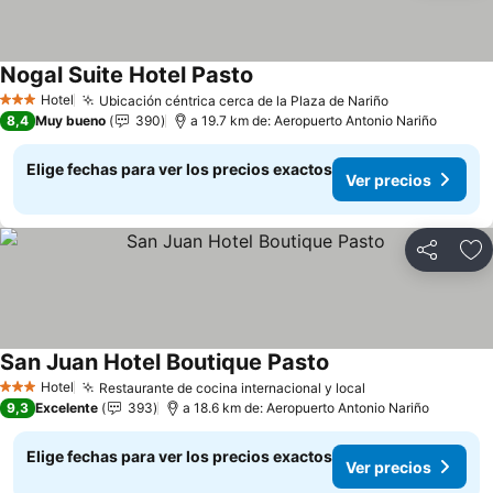
Nogal Suite Hotel Pasto
Ver precios
Hotel
Ubicación céntrica cerca de la Plaza de Nariño
Ver precios
3 Estrellas
8,4
Muy bueno
390
a 19.7 km de: Aeropuerto Antonio Nariño
Elige fechas para ver los precios exactos
Ver precios
Compartir
Ag
San Juan Hotel Boutique Pasto
Ver precios
Hotel
Restaurante de cocina internacional y local
Ver precios
3 Estrellas
9,3
Excelente
393
a 18.6 km de: Aeropuerto Antonio Nariño
Elige fechas para ver los precios exactos
Ver precios