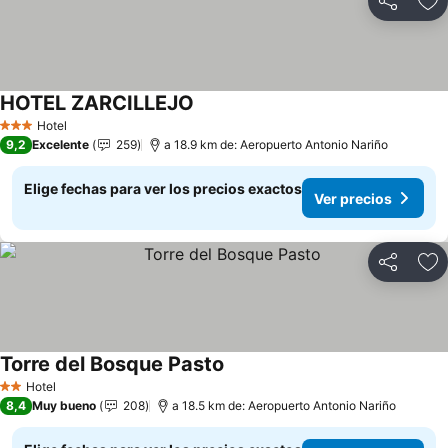
Compartir
Ag
HOTEL ZARCILLEJO
Ver precios
Hotel
3 Estrellas
9,2
Excelente
259
a 18.9 km de: Aeropuerto Antonio Nariño
Elige fechas para ver los precios exactos
Ver precios
Compartir
Ag
Torre del Bosque Pasto
Ver precios
Hotel
2 Estrellas
8,4
Muy bueno
208
a 18.5 km de: Aeropuerto Antonio Nariño