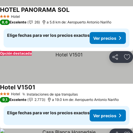
HOTEL PANORAMA SOL
Ver precios
Hotel
3 Estrellas
8,6
Excelente
26
a 5.6 km de: Aeropuerto Antonio Nariño
Elige fechas para ver los precios exactos
Ver precios
Opción destacada
Compartir
Ag
Hotel V1501
Ver precios
Hotel
Instalaciones de spa tranquilas
Ver precios
3 Estrellas
9,1
Excelente
2.773
a 19.0 km de: Aeropuerto Antonio Nariño
Elige fechas para ver los precios exactos
Ver precios