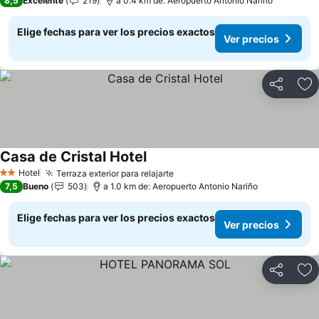
8,5
Excelente
219
a 0.4 km de: Aeropuerto Antonio Nariño
Elige fechas para ver los precios exactos
Ver precios
Compartir
Ag
Casa de Cristal Hotel
Ver precios
Hotel
Terraza exterior para relajarte
Ver precios
2 Estrellas
7,5
Bueno
503
a 1.0 km de: Aeropuerto Antonio Nariño
Elige fechas para ver los precios exactos
Ver precios
Compartir
Ag