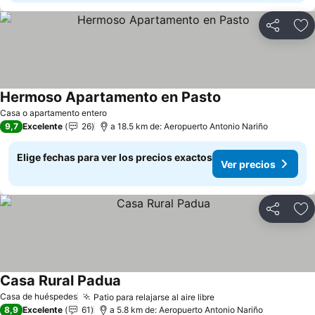
Compartir
Ag
Hermoso Apartamento en Pasto
Ver precios
Casa o apartamento entero
9,7
Excelente
26
a 18.5 km de: Aeropuerto Antonio Nariño
Elige fechas para ver los precios exactos
Ver precios
Compartir
Ag
Casa Rural Padua
Ver precios
Casa de huéspedes
Patio para relajarse al aire libre
Ver precios
8,9
Excelente
61
a 5.8 km de: Aeropuerto Antonio Nariño