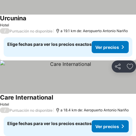
Urcunina
Ver precios
Hotel
/
a 19.1 km de: Aeropuerto Antonio Nariño
Puntuación no disponible
Elige fechas para ver los precios exactos
Ver precios
Compartir
Ag
Care International
Ver precios
Hotel
/
a 18.4 km de: Aeropuerto Antonio Nariño
Puntuación no disponible
Elige fechas para ver los precios exactos
Ver precios