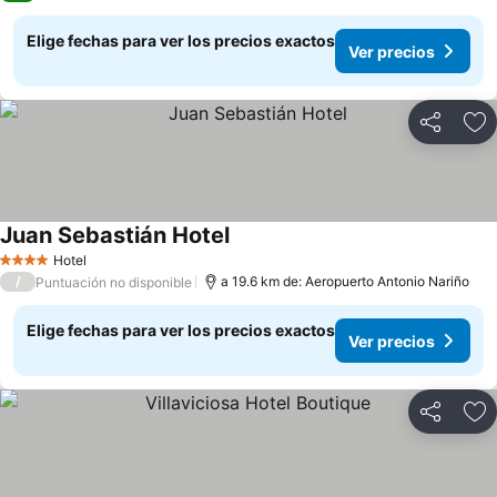
Elige fechas para ver los precios exactos
Ver precios
Compartir
Ag
Juan Sebastián Hotel
Ver precios
Hotel
4 Estrellas
/
a 19.6 km de: Aeropuerto Antonio Nariño
Puntuación no disponible
Elige fechas para ver los precios exactos
Ver precios
Compartir
Ag