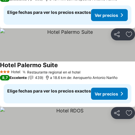
Elige fechas para ver los precios exactos
Ver precios
Compartir
Ag
Hotel Palermo Suite
Ver precios
Hotel
Restaurante regional en el hotel
Ver precios
3 Estrellas
8,7
Excelente
439
a 18.6 km de: Aeropuerto Antonio Nariño
Elige fechas para ver los precios exactos
Ver precios
Compartir
Ag