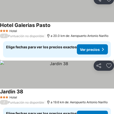
Compartir
Ag
Hotel Galerias Pasto
Ver precios
Hotel
3 Estrellas
/
a 20.0 km de: Aeropuerto Antonio Nariño
Puntuación no disponible
Elige fechas para ver los precios exactos
Ver precios
Compartir
Ag
Jardin 38
Ver precios
Hotel
3 Estrellas
/
a 19.6 km de: Aeropuerto Antonio Nariño
Puntuación no disponible
Elige fechas para ver los precios exactos