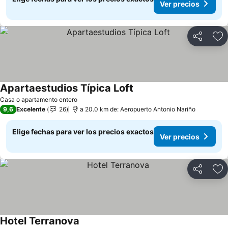
Ver precios
Compartir
Ag
Apartaestudios Típica Loft
Ver precios
Casa o apartamento entero
9,6
Excelente
26
a 20.0 km de: Aeropuerto Antonio Nariño
Elige fechas para ver los precios exactos
Ver precios
Compartir
Ag
Hotel Terranova
Ver precios