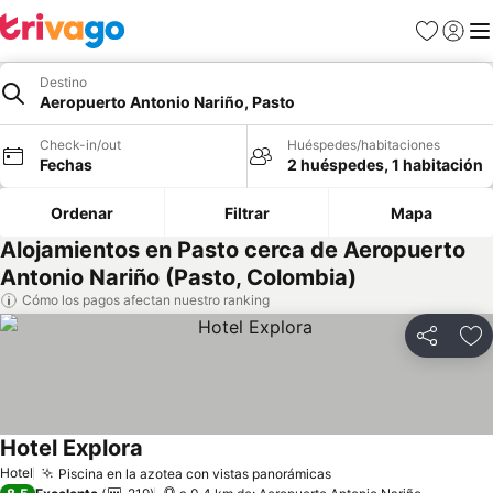
Favoritos
Iniciar 
Me
Destino
Aeropuerto Antonio Nariño, Pasto
Check-in/out
Huéspedes/habitaciones
Fechas
2 huéspedes, 1 habitación
Ordenar
Filtrar
Mapa
Alojamientos en Pasto cerca de Aeropuerto
Antonio Nariño (Pasto, Colombia)
Cómo los pagos afectan nuestro ranking
Compartir
Ag
Hotel Explora
Ver precios
Hotel
Piscina en la azotea con vistas panorámicas
Ver precios