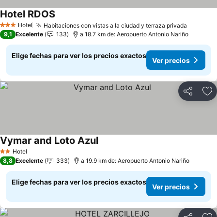
Hotel RDOS
Ver precios
Hotel
Habitaciones con vistas a la ciudad y terraza privada
Ver prec
3 Estrellas
9,1
Excelente
133
a 18.7 km de: Aeropuerto Antonio Nariño
Elige fechas para ver los precios exactos
Ver precios
Compartir
Ag
Vymar and Loto Azul
Ver precios
Hotel
2 Estrellas
8,8
Excelente
333
a 19.9 km de: Aeropuerto Antonio Nariño
Elige fechas para ver los precios exactos
Ver precios