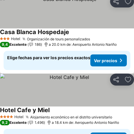
Compartir
Ag
Casa Blanca Hospedaje
Ver precios
Hotel
Organización de tours personalizados
Ver precios
3 Estrellas
9,4
Excelente
186
a 20.0 km de: Aeropuerto Antonio Nariño
Elige fechas para ver los precios exactos
Ver precios
Compartir
Ag
Hotel Cafe y Miel
Ver precios
Hotel
Alojamiento económico en el distrito universitario
Ver preci
4 Estrellas
9,2
Excelente
1.496
a 18.4 km de: Aeropuerto Antonio Nariño