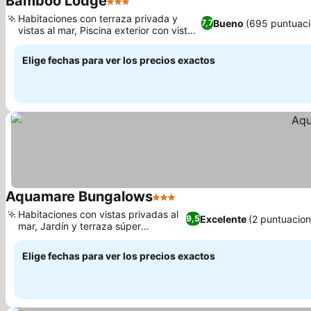
Bamboo Lodge
3 Estrellas
Ver precios
Habitaciones con terraza privada y
Bueno
(695 puntuaci
7,7
vistas al mar, Piscina exterior con vistas
Ver precios
al mar
Elige fechas para ver los precios exactos
Aquamare Bungalows
3 Estrellas
Ver precios
Habitaciones con vistas privadas al
Excelente
(2 puntuacion
9,5
mar, Jardín y terraza súper
Ver precios
tranquilos
Elige fechas para ver los precios exactos