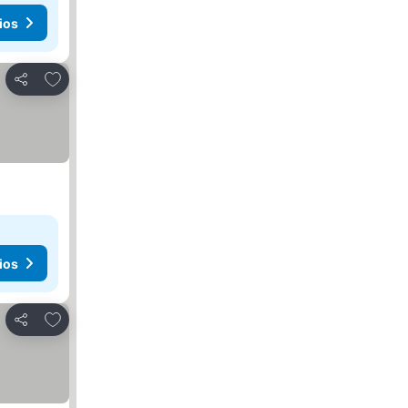
ios
Agregar a favoritos
Compartir
ios
Agregar a favoritos
Compartir