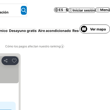
ES · $
Menú
Iniciar sesión
ación
Ver mapa
mico
Desayuno gratis
Aire acondicionado
Resort
Estacionamien
Cómo los pagos afectan nuestro ranking
Agregar a favoritos
Compartir