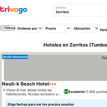
Destino
Filtros
Ordenar por
Precio
Ubicación
Hot
Hoteles en Zorritos (Tumbe
Opción destacada
Nauti-k Beach Hotel
3 Estrellas
Ver precios
Vistas al mar desde todas las
Excelente
(1.468 puntua
8,6
habitaciones, Acceso exclusivo a
Ver precios
playa privada
Elige fechas para ver los precios exactos