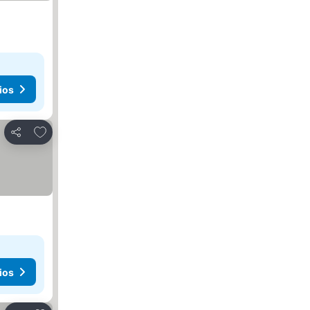
ios
Agregar a favoritos
Compartir
ios