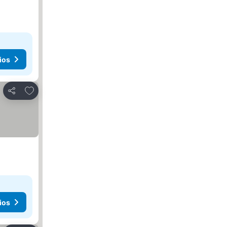
ios
Agregar a favoritos
Compartir
ios