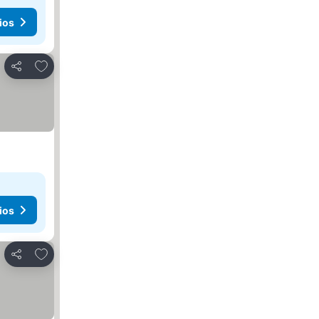
ios
Agregar a favoritos
Compartir
ios
Agregar a favoritos
Compartir