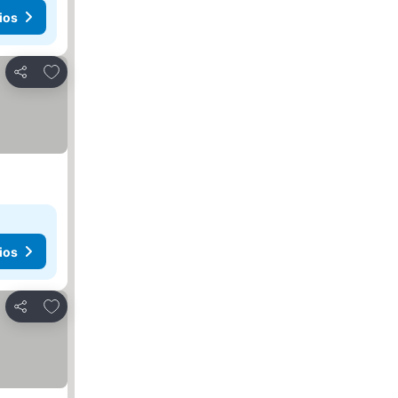
ios
Agregar a favoritos
Compartir
ios
Agregar a favoritos
Compartir