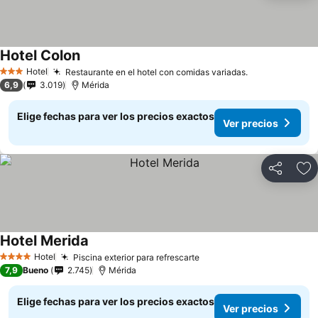
Hotel Colon
Hotel
Restaurante en el hotel con comidas variadas.
3 Estrellas
6,9
3.019
Mérida
Elige fechas para ver los precios exactos
Ver precios
Compartir
Ag
Hotel Merida
Hotel
Piscina exterior para refrescarte
4 Estrellas
7,9
Bueno
2.745
Mérida
Elige fechas para ver los precios exactos
Ver precios