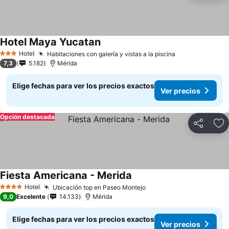
Hotel Maya Yucatan
Hotel
Habitaciones con galería y vistas a la piscina
3 Estrellas
7,3
5.182
Mérida
Elige fechas para ver los precios exactos
Ver precios
Opción destacada
Compartir
Ag
Fiesta Americana - Merida
Hotel
Ubicación top en Paseo Montejo
4 Estrellas
9,0
Excelente
14.133
Mérida
Elige fechas para ver los precios exactos
Ver precios