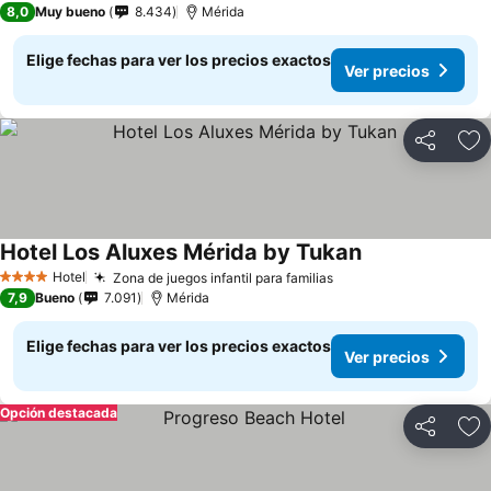
8,0
Muy bueno
8.434
Mérida
Elige fechas para ver los precios exactos
Ver precios
Compartir
Ag
Hotel Los Aluxes Mérida by Tukan
Hotel
Zona de juegos infantil para familias
4 Estrellas
7,9
Bueno
7.091
Mérida
Elige fechas para ver los precios exactos
Ver precios
Opción destacada
Compartir
Ag