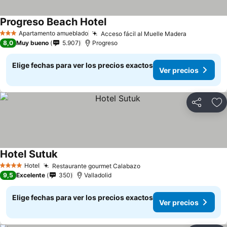
Progreso Beach Hotel
Apartamento amueblado
Acceso fácil al Muelle Madera
3 Estrellas
8,0
Muy bueno
5.907
Progreso
Elige fechas para ver los precios exactos
Ver precios
Compartir
Ag
Hotel Sutuk
Hotel
Restaurante gourmet Calabazo
4 Estrellas
9,5
Excelente
350
Valladolid
Elige fechas para ver los precios exactos
Ver precios