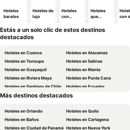
Hoteles
Hoteles de
Hoteles
Hoteles
Hote
baratos
lujo
con
que
con 
piscina
aceptan
mascotas
Estás a un solo clic de estos destinos
destacados
Hoteles en Cuenca
Hoteles en Atacames
Hoteles en Tonsupa
Hoteles en Salinas
Hoteles en Guayaquil
Hoteles en Manta
Hoteles en Riviera Maya
Hoteles en Punta Cana
Hoteles en Santiago de Chile
Hoteles en Ecuador
Más destinos destacados
Hoteles en México
Hoteles en Chicago
Hoteles en Orlando
Hoteles en Quito
Hoteles en Baños
Hoteles en Cartagena
Hoteles en Ciudad de Panamá
Hoteles en Nueva York