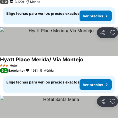
6,9
3.120
Mérida
Elige fechas para ver los precios exactos
Ver precios
Compartir
Ag
Hyatt Place Merida/ Via Montejo
Hotel
3 Estrellas
9,2
Excelente
498
Mérida
Elige fechas para ver los precios exactos
Ver precios
Compartir
Ag