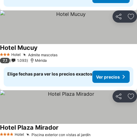
Compartir
Ag
Hotel Mucuy
Hotel
Admite mascotas
3 Estrellas
7,1
1.093
Mérida
Elige fechas para ver los precios exactos
Ver precios
Compartir
Ag
Hotel Plaza Mirador
Hotel
Piscina exterior con vistas al jardín
4 Estrellas