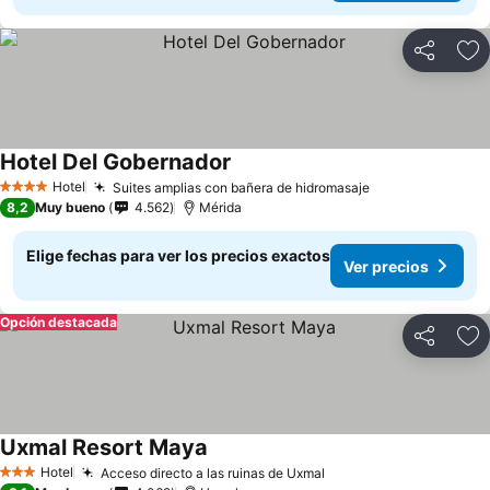
Compartir
Ag
Hotel Del Gobernador
Hotel
Suites amplias con bañera de hidromasaje
4 Estrellas
8,2
Muy bueno
4.562
Mérida
Elige fechas para ver los precios exactos
Ver precios
Opción destacada
Compartir
Ag
Uxmal Resort Maya
Hotel
Acceso directo a las ruinas de Uxmal
3 Estrellas