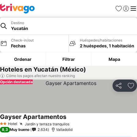
Favoritos
Iniciar 
Me
Destino
Yucatán
Check-in/out
Huéspedes/habitaciones
Fechas
2 huéspedes, 1 habitación
Ordenar
Filtrar
Mapa
Hoteles en Yucatán (México)
Cómo los pagos afectan nuestro ranking
Opción destacada
Compartir
Ag
Gayser Apartamentos
Hotel
Jardín y terraza tranquilos
2 Estrellas
8,3
Muy bueno
2.634
Valladolid