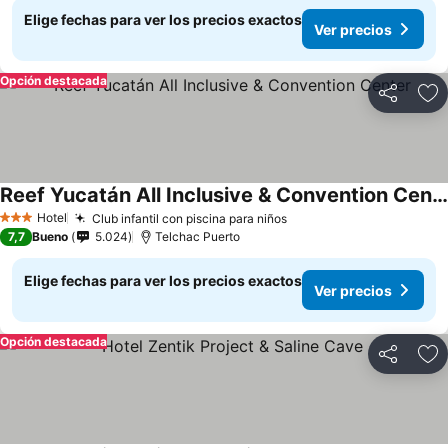
Elige fechas para ver los precios exactos
Ver precios
Opción destacada
Compartir
Ag
Reef Yucatán All Inclusive & Convention Center
Hotel
Club infantil con piscina para niños
3 Estrellas
7,7
Bueno
5.024
Telchac Puerto
Elige fechas para ver los precios exactos
Ver precios
Opción destacada
Compartir
Ag