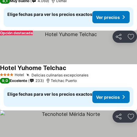
8,1
Muy bueno
4.069
Uxmal
Elige fechas para ver los precios exactos
Ver precios
Opción destacada
Compartir
Ag
Hotel Yuhome Telchac
Hotel
Delicias culinarias excepcionales
4 Estrellas
9,0
Excelente
233
Telchac Puerto
Elige fechas para ver los precios exactos
Ver precios
Compartir
Ag