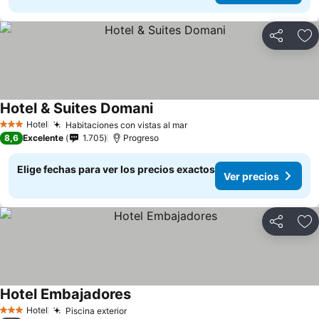
Compartir
Ag
Hotel & Suites Domani
Hotel
Habitaciones con vistas al mar
3 Estrellas
8,6
Excelente
1.705
Progreso
Elige fechas para ver los precios exactos
Ver precios
Compartir
Ag
Hotel Embajadores
Hotel
Piscina exterior
3 Estrellas