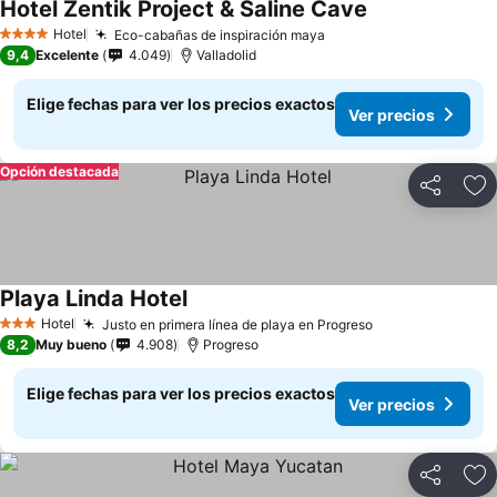
Hotel Zentik Project & Saline Cave
Hotel
Eco-cabañas de inspiración maya
4 Estrellas
9,4
Excelente
4.049
Valladolid
Elige fechas para ver los precios exactos
Ver precios
Opción destacada
Compartir
Ag
Playa Linda Hotel
Hotel
Justo en primera línea de playa en Progreso
3 Estrellas
8,2
Muy bueno
4.908
Progreso
Elige fechas para ver los precios exactos
Ver precios
Compartir
Ag