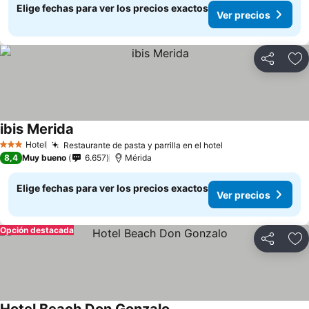
Elige fechas para ver los precios exactos
Ver precios
Compartir
Ag
ibis Merida
Hotel
Restaurante de pasta y parrilla en el hotel
3 Estrellas
8,4
Muy bueno
6.657
Mérida
Elige fechas para ver los precios exactos
Ver precios
Opción destacada
Compartir
Ag