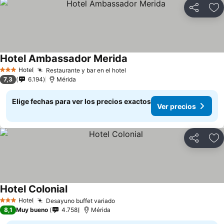
Compartir
Ag
Hotel Ambassador Merida
Hotel
Restaurante y bar en el hotel
3 Estrellas
7,3
6.194
Mérida
Elige fechas para ver los precios exactos
Ver precios
Compartir
Ag
Hotel Colonial
Hotel
Desayuno buffet variado
3 Estrellas
8,1
Muy bueno
4.758
Mérida