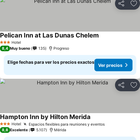
Compartir
Ag
Pelican Inn at Las Dunas Chelem
Hotel
3 Estrellas
8,4
Muy bueno
135
Progreso
Elige fechas para ver los precios exactos
Ver precios
Compartir
Ag
Hampton Inn by Hilton Merida
Hotel
Espacios flexibles para reuniones y eventos
3 Estrellas
8,8
Excelente
5.107
Mérida