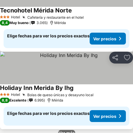
Tecnohotel Mérida Norte
Hotel
Cafetería y restaurante en el hotel
3 Estrellas
8,4
Muy bueno
3.065
Mérida
Elige fechas para ver los precios exactos
Ver precios
Compartir
Ag
Holiday Inn Merida By Ihg
Hotel
Bolas de queso únicas y desayuno local
3 Estrellas
8,8
Excelente
6.995
Mérida
Elige fechas para ver los precios exactos
Ver precios
Ver más