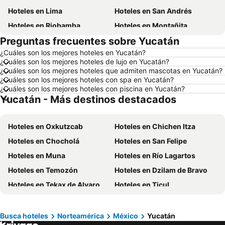
Hoteles en Lima
Hoteles en San Andrés
Hoteles en Riobamba
Hoteles en Montañita
Preguntas frecuentes sobre Yucatán
Hoteles en Puerto López
Hoteles en Pedernales
¿Cuáles son los mejores hoteles en Yucatán?
Hoteles en Miami
Hoteles en Roma
¿Cuáles son los mejores hoteles de lujo en Yucatán?
Hoteles en Ambato
Hoteles en Cojimies
¿Cuáles son los mejores hoteles que admiten mascotas en Yucatán?
¿Cuáles son los mejores hoteles con spa en Yucatán?
Hoteles en Lisboa
Hoteles en Zorritos
¿Cuáles son los mejores hoteles con piscina en Yucatán?
Yucatán - Más destinos destacados
Hoteles en Oporto
Hoteles en Panamá
Hoteles en Galápagos
Hoteles en Esmeraldas
Hoteles en Oxkutzcab
Hoteles en Chichen Itza
Hoteles en Curazao
Hoteles en Guatemala
Hoteles en Chocholá
Hoteles en San Felipe
Hoteles en Santa Cruz
Hoteles en Colombia
Hoteles en Muna
Hoteles en Río Lagartos
Hoteles en Campania
Hoteles en Manabí
Hoteles en Temozón
Hoteles en Dzilam de Bravo
Hoteles en Italia
Hoteles en Noruega
Hoteles en Tekax de Alvaro Obregon
Hoteles en Ticul
Hoteles en Tailandia
Hoteles en Nueva Jersey
Hoteles en Chicxulub Pueblo
Hoteles en Chichimilá
Hoteles en El Caribe
Hoteles en Lima
Hoteles en Homún
Hoteles en Baca
Hoteles en Tumbes
Hoteles en Orellana
Busca hoteles
Norteamérica
México
Yucatán