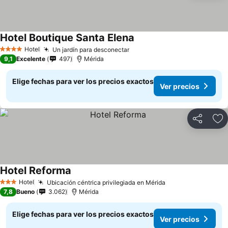
Hotel Boutique Santa Elena
Hotel
Un jardín para desconectar
4 Estrellas
9,1
Excelente
497
Mérida
Elige fechas para ver los precios exactos
Ver precios
Compartir
Ag
Hotel Reforma
Hotel
Ubicación céntrica privilegiada en Mérida
3 Estrellas
7,8
Bueno
3.062
Mérida
Elige fechas para ver los precios exactos
Ver precios