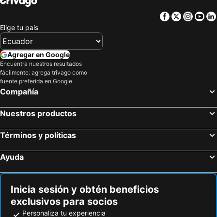
Hoteles en Akil
Hoteles en Sotuta
Hoteles en San Cristóbal
Hoteles en Isla de Santorini
Facebook
Twitter
Insta
Yo
Hoteles en Temax
Hoteles en Tecoh
Elige tu país
Hoteles en Tzucacab
Hoteles en Chelem
Hoteles en Tixcacalcupul
Hoteles en Punta Sam
Agregar en Google
Hoteles en Uxmal
Encuentra nuestros resultados
fácilmente: agrega trivago como
fuente preferida en Google.
Compañía
Nuestros productos
Términos y políticas
Ayuda
Inicia sesión y obtén beneficios
exclusivos para socios
Personaliza tu experiencia