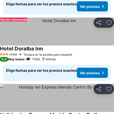
Elige fechas para ver los precios exactos
Ver precios
Opción destacada
Compartir
Ag
Hotel Doralba Inn
Hotel
Terraza en la azotea para relajarte
3 Estrellas
8,0
Muy bueno
7.628
Mérida
Elige fechas para ver los precios exactos
Ver precios
Compartir
Ag