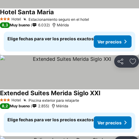
Hotel Santa Maria
Hotel
Estacionamiento seguro en el hotel
3 Estrellas
8,3
Muy bueno
6.032
Mérida
Elige fechas para ver los precios exactos
Ver precios
Compartir
Ag
Extended Suites Merida Siglo XXI
Hotel
Piscina exterior para relajarte
3 Estrellas
8,2
Muy bueno
2.855
Mérida
Elige fechas para ver los precios exactos
Ver precios