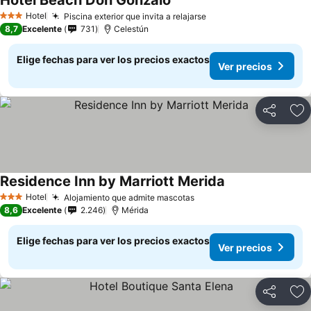
Hotel Beach Don Gonzalo
Hotel
Piscina exterior que invita a relajarse
3 Estrellas
8,7
Excelente
731
Celestún
Elige fechas para ver los precios exactos
Ver precios
Compartir
Ag
Residence Inn by Marriott Merida
Hotel
Alojamiento que admite mascotas
3 Estrellas
8,6
Excelente
2.246
Mérida
Elige fechas para ver los precios exactos
Ver precios
Compartir
Ag