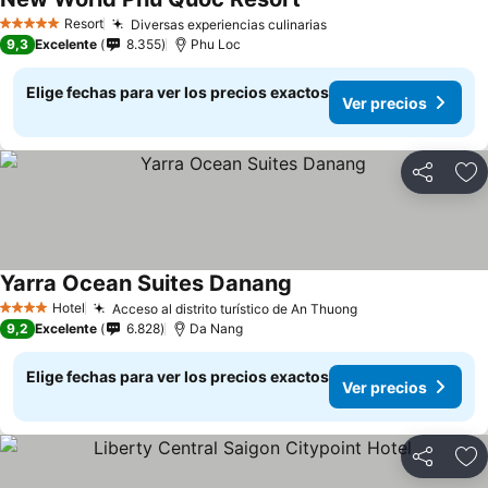
Resort
Diversas experiencias culinarias
5 Estrellas
9,3
Excelente
8.355
Phu Loc
Elige fechas para ver los precios exactos
Ver precios
Compartir
Ag
Yarra Ocean Suites Danang
Hotel
Acceso al distrito turístico de An Thuong
4 Estrellas
9,2
Excelente
6.828
Da Nang
Elige fechas para ver los precios exactos
Ver precios
Compartir
Ag