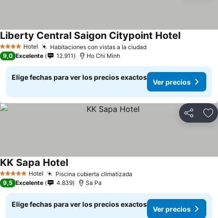
Liberty Central Saigon Citypoint Hotel
Hotel
Habitaciones con vistas a la ciudad
4 Estrellas
9,0
Excelente
12.911
Ho Chi Minh
Elige fechas para ver los precios exactos
Ver precios
Compartir
Ag
KK Sapa Hotel
Hotel
Piscina cubierta climatizada
5 Estrellas
9,5
Excelente
4.839
Sa Pa
Elige fechas para ver los precios exactos
Ver precios