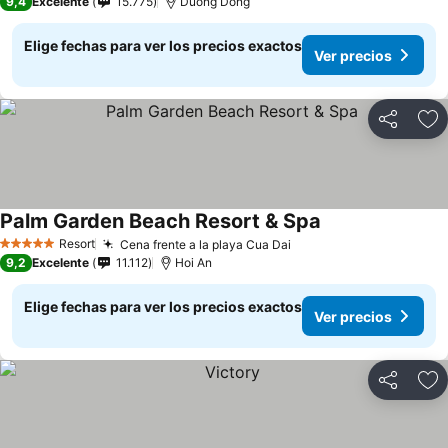
9,4
Excelente
15.775
Duong Dong
Elige fechas para ver los precios exactos
Ver precios
Compartir
Ag
Palm Garden Beach Resort & Spa
Resort
Cena frente a la playa Cua Dai
5 Estrellas
9,2
Excelente
11.112
Hoi An
Elige fechas para ver los precios exactos
Ver precios
Compartir
Ag