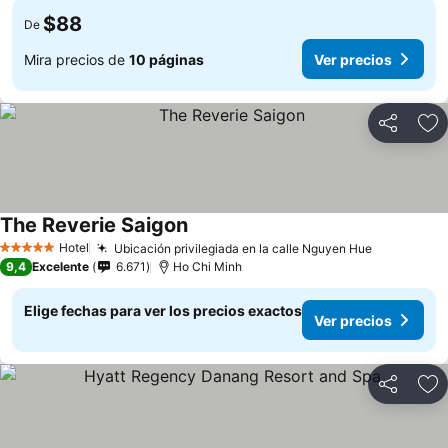
$88
De
Mira precios de
10 páginas
Ver precios
Compartir
Ag
The Reverie Saigon
Hotel
Ubicación privilegiada en la calle Nguyen Hue
5 Estrellas
9,4
Excelente
6.671
Ho Chi Minh
Elige fechas para ver los precios exactos
Ver precios
Compartir
Ag