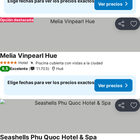
Elige fechas para ver los precios exactos
Ver precios
Opción destacada
Compartir
Ag
Melia Vinpearl Hue
Hotel
Piscina cubierta con vistas a la ciudad
5 Estrellas
9,5
Excelente
11.703
Hué
Elige fechas para ver los precios exactos
Ver precios
Compartir
Ag
Seashells Phu Quoc Hotel & Spa