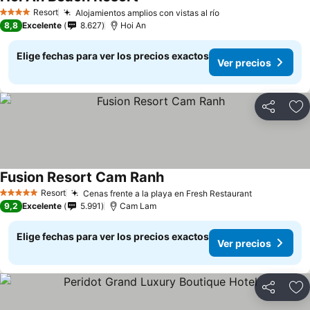
Resort
Alojamientos amplios con vistas al río
4 Estrellas
8,8
Excelente
8.627
Hoi An
Elige fechas para ver los precios exactos
Ver precios
Compartir
Ag
Fusion Resort Cam Ranh
Resort
Cenas frente a la playa en Fresh Restaurant
5 Estrellas
9,2
Excelente
5.991
Cam Lam
Elige fechas para ver los precios exactos
Ver precios
Compartir
Ag