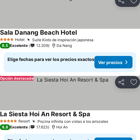
Compartir
Ag
Sala Danang Beach Hotel
Hotel
Suite Kioto de inspiración japonesa
4 Estrellas
9,5
Excelente
12.209
Da Nang
Elige fechas para ver los precios exactos
Ver precios
Opción destacada
Compartir
Ag
La Siesta Hoi An Resort & Spa
Resort
Piscina infinita con vistas a los arrozales
5 Estrellas
9,8
Excelente
17.623
Hoi An