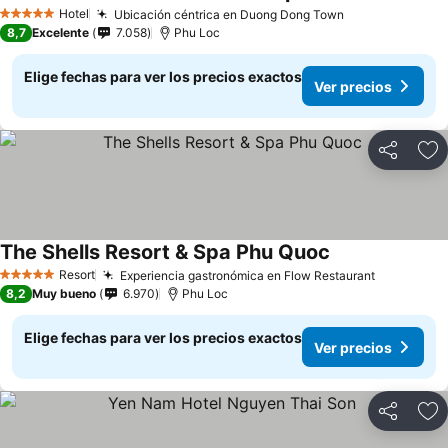
Hotel
Ubicación céntrica en Duong Dong Town
5 Estrellas
8,7
Excelente
7.058
Phu Loc
Elige fechas para ver los precios exactos
Ver precios
Compartir
Ag
The Shells Resort & Spa Phu Quoc
Resort
Experiencia gastronómica en Flow Restaurant
5 Estrellas
8,2
Muy bueno
6.970
Phu Loc
Elige fechas para ver los precios exactos
Ver precios
Compartir
Ag