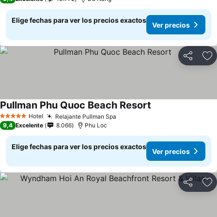
Elige fechas para ver los precios exactos
Ver precios
Compartir
Ag
Pullman Phu Quoc Beach Resort
Hotel
Relajante Pullman Spa
5 Estrellas
9,4
Excelente
8.066
Phu Loc
Elige fechas para ver los precios exactos
Ver precios
Compartir
Ag