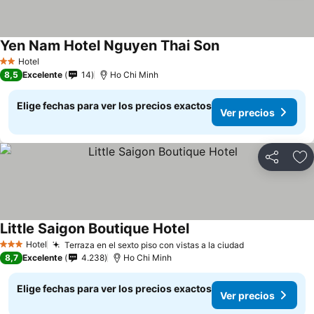
Yen Nam Hotel Nguyen Thai Son
Hotel
2 Estrellas
8,5
Excelente
14
Ho Chi Minh
Elige fechas para ver los precios exactos
Ver precios
Compartir
Ag
Little Saigon Boutique Hotel
Hotel
Terraza en el sexto piso con vistas a la ciudad
3 Estrellas
8,7
Excelente
4.238
Ho Chi Minh
Elige fechas para ver los precios exactos
Ver precios