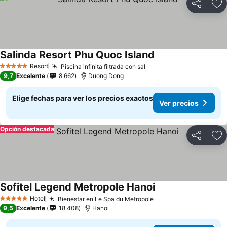
Compartir
Ag
Salinda Resort Phu Quoc Island
Resort
Piscina infinita filtrada con sal
5 Estrellas
9,7
Excelente
8.662
Duong Dong
Elige fechas para ver los precios exactos
Ver precios
Opción destacada
Compartir
Ag
Sofitel Legend Metropole Hanoi
Hotel
Bienestar en Le Spa du Metropole
5 Estrellas
9,5
Excelente
18.408
Hanoi