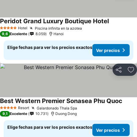
Peridot Grand Luxury Boutique Hotel
Hotel
Piscina infinita en la azotea
5 Estrellas
9,6
Excelente
8.059
Hanoi
Elige fechas para ver los precios exactos
Ver precios
Compartir
Ag
Best Western Premier Sonasea Phu Quoc
Resort
Galardonado Thala Spa
5 Estrellas
9,1
Excelente
10.731
Duong Dong
Elige fechas para ver los precios exactos
Ver precios