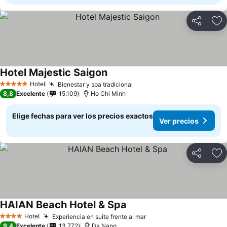
Compartir
Ag
Hotel Majestic Saigon
Hotel
Bienestar y spa tradicional
5 Estrellas
8,8
Excelente
15.109
Ho Chi Minh
Elige fechas para ver los precios exactos
Ver precios
Compartir
Ag
HAIAN Beach Hotel & Spa
Hotel
Experiencia en suite frente al mar
4 Estrellas
9,4
Excelente
13.772
Da Nang