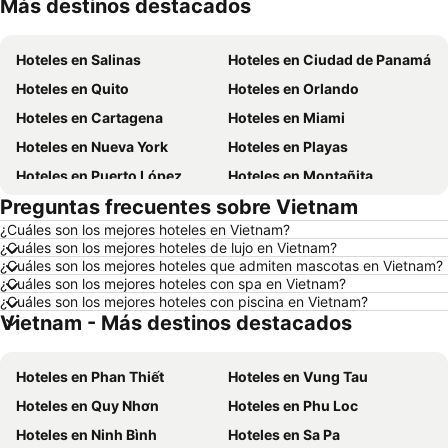
Más destinos destacados
Hoteles en Lima
Hoteles en Santa Cruz
Hoteles en Salinas
Hoteles en Ciudad de Panamá
Hoteles en Quito
Hoteles en Orlando
Hoteles en Cartagena
Hoteles en Miami
Hoteles en Nueva York
Hoteles en Playas
Hoteles en Puerto López
Hoteles en Montañita
Preguntas frecuentes sobre Vietnam
Hoteles en Zorritos
Hoteles en Madrid
¿Cuáles son los mejores hoteles en Vietnam?
Hoteles en Roma
Hoteles en Bogotá
¿Cuáles son los mejores hoteles de lujo en Vietnam?
Hoteles en Riobamba
Hoteles en París
¿Cuáles son los mejores hoteles que admiten mascotas en Vietnam?
¿Cuáles son los mejores hoteles con spa en Vietnam?
Hoteles en Ambato
Hoteles en Ibarra
¿Cuáles son los mejores hoteles con piscina en Vietnam?
Vietnam - Más destinos destacados
Hoteles en Loja
Hoteles en Chicago
Hoteles en Ecuador
Hoteles en Colombia
Hoteles en Phan Thiết
Hoteles en Vung Tau
Hoteles en Panamá
Hoteles en Galápagos
Hoteles en Quy Nhơn
Hoteles en Phu Loc
Hoteles en Esmeraldas
Hoteles en San Cristóbal
Hoteles en Ninh Bình
Hoteles en Sa Pa
Hoteles en Argentina
Hoteles en Puerto Rico