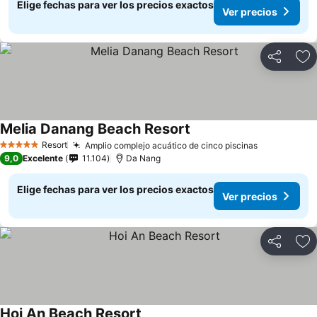
Elige fechas para ver los precios exactos
Ver precios
Compartir
Ag
Melia Danang Beach Resort
Resort
Amplio complejo acuático de cinco piscinas
5 Estrellas
9,0
Excelente
11.104
Da Nang
Elige fechas para ver los precios exactos
Ver precios
Compartir
Ag
Hoi An Beach Resort