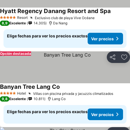
Hyatt Regency Danang Resort and Spa
Resort
Exclusivo club de playa Vive Océane
5 Estrellas
8,9
Excelente
14.305
Da Nang
Elige fechas para ver los precios exactos
Ver precios
Opción destacada
Compartir
Ag
Banyan Tree Lang Co
Hotel
Villas con piscina privada y jacuzzis climatizados
5 Estrellas
9,8
Excelente
10.811
Lang Co
Elige fechas para ver los precios exactos
Ver precios