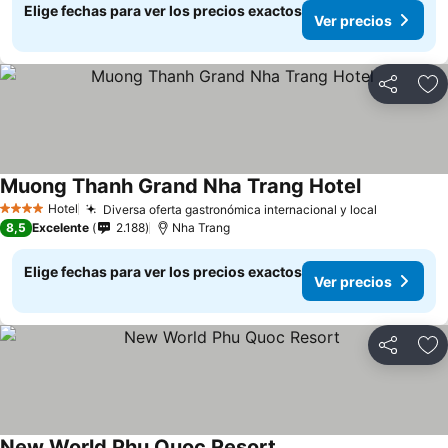
Elige fechas para ver los precios exactos
Ver precios
Compartir
Ag
Muong Thanh Grand Nha Trang Hotel
Hotel
Diversa oferta gastronómica internacional y local
4 Estrellas
8,5
Excelente
2.188
Nha Trang
Elige fechas para ver los precios exactos
Ver precios
Compartir
Ag
New World Phu Quoc Resort