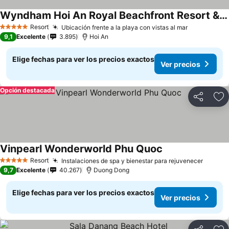
Wyndham Hoi An Royal Beachfront Resort & Villas
Resort
Ubicación frente a la playa con vistas al mar
5 Estrellas
9,1
Excelente
3.895
Hoi An
Elige fechas para ver los precios exactos
Ver precios
Opción destacada
Compartir
Ag
Vinpearl Wonderworld Phu Quoc
Resort
Instalaciones de spa y bienestar para rejuvenecer
5 Estrellas
9,7
Excelente
40.267
Duong Dong
Elige fechas para ver los precios exactos
Ver precios