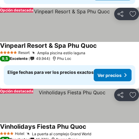
Opción destacada
Compartir
Ag
Vinpearl Resort & Spa Phu Quoc
Resort
Amplia piscina estilo laguna
5 Estrellas
9,5
Excelente
49.944
Phu Loc
Elige fechas para ver los precios exactos
Ver precios
Opción destacada
Compartir
Ag
Vinholidays Fiesta Phu Quoc
Hotel
La puerta al complejo Grand World
4 Estrellas