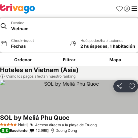
Favoritos
Iniciar 
Me
Destino
Vietnam
Check-in/out
Huéspedes/habitaciones
Fechas
2 huéspedes, 1 habitación
Ordenar
Filtrar
Mapa
Hoteles en Vietnam (Asia)
Cómo los pagos afectan nuestro ranking
Compartir
Ag
SOL by Meliá Phu Quoc
Hotel
Acceso directo a la playa de Truong
5 Estrellas
8,8
Excelente
12.969
Duong Dong