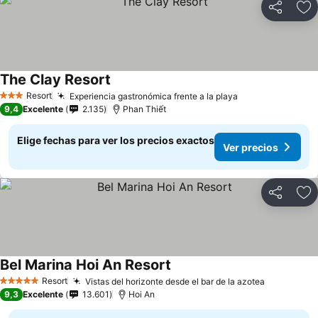
Compartir
Ag
The Clay Resort
Resort
Experiencia gastronómica frente a la playa
3 Estrellas
9,4
Excelente
2.135
Phan Thiết
Elige fechas para ver los precios exactos
Ver precios
Compartir
Ag
Bel Marina Hoi An Resort
Resort
Vistas del horizonte desde el bar de la azotea
5 Estrellas
9,3
Excelente
13.601
Hoi An