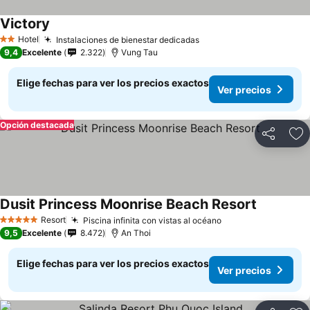
Victory
Hotel
Instalaciones de bienestar dedicadas
2 Estrellas
9,4
Excelente
2.322
Vung Tau
Elige fechas para ver los precios exactos
Ver precios
Opción destacada
Compartir
Ag
Dusit Princess Moonrise Beach Resort
Resort
Piscina infinita con vistas al océano
5 Estrellas
9,5
Excelente
8.472
An Thoi
Elige fechas para ver los precios exactos
Ver precios