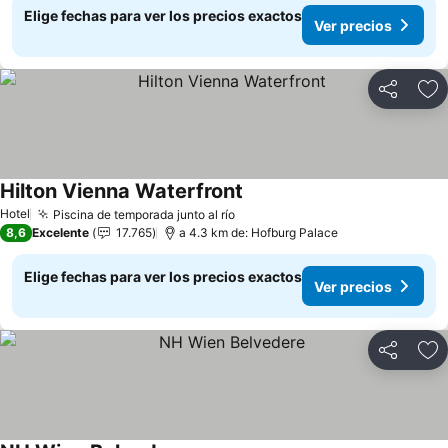
Elige fechas para ver los precios exactos
Ver precios
Compartir
Ag
Hilton Vienna Waterfront
Ver precios
Hotel
Piscina de temporada junto al río
Ver precios
8,6
Excelente
17.765
a 4.3 km de: Hofburg Palace
Elige fechas para ver los precios exactos
Ver precios
Compartir
Ag