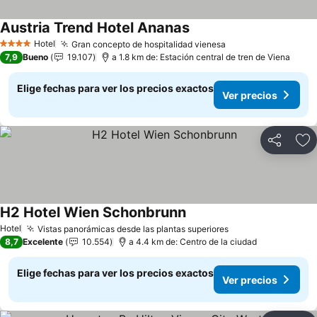
Austria Trend Hotel Ananas
Ver precios
Hotel
Gran concepto de hospitalidad vienesa
Ver precios
4 Estrellas
7,9
Bueno
19.107
a 1.8 km de: Estación central de tren de Viena
Elige fechas para ver los precios exactos
Ver precios
Compartir
Ag
H2 Hotel Wien Schonbrunn
Ver precios
Hotel
Vistas panorámicas desde las plantas superiores
Ver precios
8,7
Excelente
10.554
a 4.4 km de: Centro de la ciudad
Elige fechas para ver los precios exactos
Ver precios