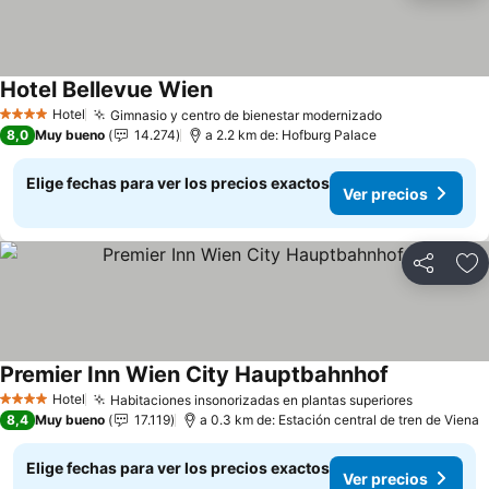
Hotel Bellevue Wien
Ver precios
Hotel
Gimnasio y centro de bienestar modernizado
Ver precios
4 Estrellas
8,0
Muy bueno
14.274
a 2.2 km de: Hofburg Palace
Elige fechas para ver los precios exactos
Ver precios
Compartir
Ag
Premier Inn Wien City Hauptbahnhof
Ver precios
Hotel
Habitaciones insonorizadas en plantas superiores
Ver preci
4 Estrellas
8,4
Muy bueno
17.119
a 0.3 km de: Estación central de tren de Viena
Elige fechas para ver los precios exactos
Ver precios