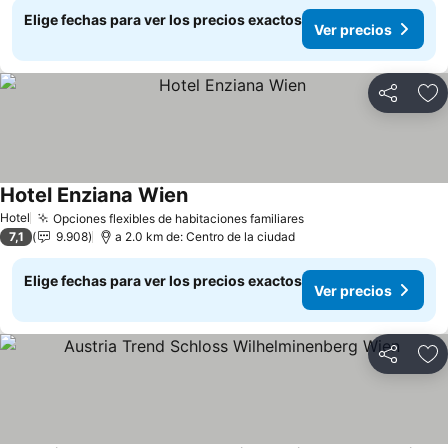
Elige fechas para ver los precios exactos
Ver precios
Compartir
Ag
Hotel Enziana Wien
Ver precios
Hotel
Opciones flexibles de habitaciones familiares
Ver precios
7,1
9.908
a 2.0 km de: Centro de la ciudad
Elige fechas para ver los precios exactos
Ver precios
Compartir
Ag