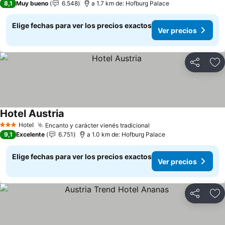
8,1
Muy bueno
6.548
a 1.7 km de: Hofburg Palace
Elige fechas para ver los precios exactos
Ver precios
Compartir
Ag
Hotel Austria
Ver precios
Hotel
Encanto y carácter vienés tradicional
Ver precios
3 Estrellas
9,1
Excelente
6.751
a 1.0 km de: Hofburg Palace
Elige fechas para ver los precios exactos
Ver precios
Compartir
Ag