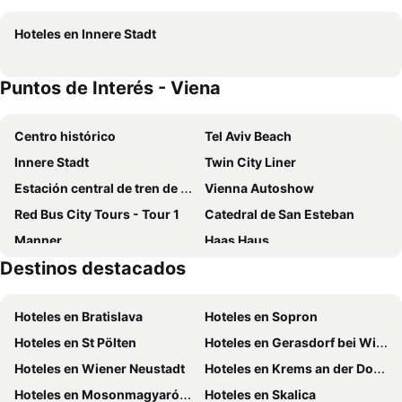
Max Brown Hotel 5th District, part of Sircle Collection
Hotel Pension Baronesse
Hoteles en Innere Stadt
Hotel Sacher Wien
ibis Wien Mariahilf
Hilton Vienna Waterfront
NH Danube City
Puntos de Interés - Viena
arte Hotel Wien Stadthalle
Hotel Austria
Austria Trend Hotel Ananas
H2 Hotel Wien Schonbrunn
Centro histórico
Tel Aviv Beach
Hampton By Hilton Vienna City West
Aparthotel - Smart Apart Living
Innere Stadt
Twin City Liner
Doubletree by Hilton Vienna Schonbrunn
Ibercity Wien Schonbrunn
Estación central de tren de Viena
Vienna Autoshow
Clarion Hotel Vienna South
Boutique Hotel Das Tigra
Red Bus City Tours - Tour 1
Catedral de San Esteban
Austria Trend Hotel Savoyen Vienna
Le Méridien Vienna
Manner
Haas Haus
NH Collection Wien Zentrum
Boutique Hotel Am Stephansplatz
Destinos destacados
Brigittenau
Vienna City Marathon
Novotel Wien Hauptbahnhof
Rainers Hotel Vienna
Rotenturmstraße
Liesing
Jo&joe Vienna
Hotel Hadrigan
Hoteles en Bratislava
Hoteles en Sopron
Casablanca
Plus Bowling
Hilton Vienna Park
Steigenberger Hotel Herrenhof
Hoteles en St Pölten
Hoteles en Gerasdorf bei Wien
Pfarre Erdberg Sankt Peter und Paul
Tiefer Graben
ibis Wien City
Hotel Post Wien
Hoteles en Wiener Neustadt
Hoteles en Krems an der Donau
Dúbravka
Kaiserwasser
Arcotel Aq Wien
Spark By Hilton Vienna Messe Prater
Hoteles en Mosonmagyaróvar
Hoteles en Skalica
Brigittenau
Senator Hotel Vienna
Holiday Inn Vienna City By Ihg