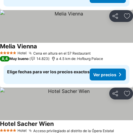
Compartir
Ag
Melia Vienna
Ver precios
Hotel
Cena en altura en el 57 Restaurant
Ver precios
5 Estrellas
8,4
Muy bueno
14.823
a 4.5 km de: Hofburg Palace
Elige fechas para ver los precios exactos
Ver precios
Compartir
Ag
Hotel Sacher Wien
Ver precios
Hotel
Acceso privilegiado al distrito de la Ópera Estatal
Ver prec
5 Estrellas