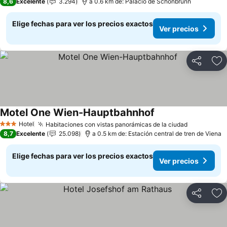
8,6
Excelente
3.294
a 0.6 km de: Palacio de Schönbrunn
Elige fechas para ver los precios exactos
Ver precios
Compartir
Ag
Motel One Wien-Hauptbahnhof
Ver precios
Hotel
Habitaciones con vistas panorámicas de la ciudad
Ver precio
3 Estrellas
8,7
Excelente
25.098
a 0.5 km de: Estación central de tren de Viena
Elige fechas para ver los precios exactos
Ver precios
Compartir
Ag