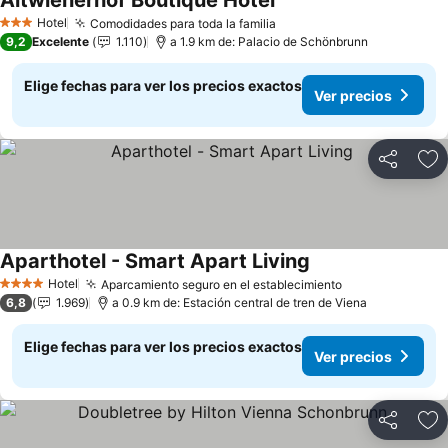
Altwienerhof Boutique Hotel
Ver precios
Hotel
Comodidades para toda la familia
Ver precios
3 Estrellas
9,2
Excelente
1.110
a 1.9 km de: Palacio de Schönbrunn
Elige fechas para ver los precios exactos
Ver precios
Compartir
Ag
Aparthotel - Smart Apart Living
Ver precios
Hotel
Aparcamiento seguro en el establecimiento
Ver precios
4 Estrellas
6,8
1.969
a 0.9 km de: Estación central de tren de Viena
Elige fechas para ver los precios exactos
Ver precios
Compartir
Ag