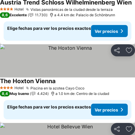
Austria Trend Schloss Wilhelminenberg Wien
V
Hotel
Vistas panorámicas de la ciudad desde la terraza
Ver preci
4 Estrellas
8,6
Excelente
11.730
a 4.4 km de: Palacio de Schönbrunn
Elige fechas para ver los precios exactos
Ver precios
Compartir
Ag
The Hoxton Vienna
Ver precios
Hotel
Piscina en la azotea Cayo Coco
Ver precios
4 Estrellas
8,4
Muy bueno
4.424
a 1.0 km de: Centro de la ciudad
Elige fechas para ver los precios exactos
Ver precios
Compartir
Ag