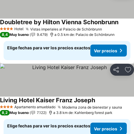
Doubletree by Hilton Vienna Schonbrunn
Ver pr
Hotel
Vistas imperiales al Palacio de Schönbrunn
Ver precios
4 Estrellas
8,4
Muy bueno
9.479
a 0.5 km de: Palacio de Schönbrunn
Elige fechas para ver los precios exactos
Ver precios
Compartir
Ag
Living Hotel Kaiser Franz Joseph
Ver precios
Apartamento amueblado
Moderna zona de bienestar y sauna
Ver p
4 Estrellas
8,2
Muy bueno
7.122
a 3.8 km de: Kahlenberg forest park
Elige fechas para ver los precios exactos
Ver precios