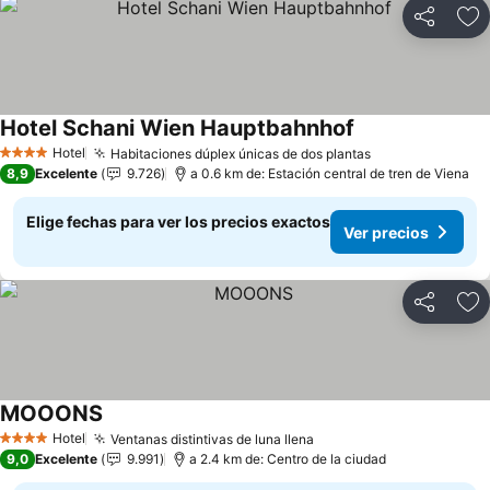
Compartir
Ag
Hotel Schani Wien Hauptbahnhof
Ver precios
Hotel
Habitaciones dúplex únicas de dos plantas
Ver precios
4 Estrellas
8,9
Excelente
9.726
a 0.6 km de: Estación central de tren de Viena
Elige fechas para ver los precios exactos
Ver precios
Compartir
Ag
MOOONS
Ver precios
Hotel
Ventanas distintivas de luna llena
Ver precios
4 Estrellas
9,0
Excelente
9.991
a 2.4 km de: Centro de la ciudad