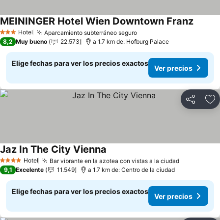
MEININGER Hotel Wien Downtown Franz
Ver pre
Hotel
Aparcamiento subterráneo seguro
Ver precios
3 Estrellas
8,2
Muy bueno
22.573
a 1.7 km de: Hofburg Palace
Elige fechas para ver los precios exactos
Ver precios
Compartir
Ag
Jaz In The City Vienna
Ver precios
Hotel
Bar vibrante en la azotea con vistas a la ciudad
Ver precio
4 Estrellas
9,1
Excelente
11.549
a 1.7 km de: Centro de la ciudad
Elige fechas para ver los precios exactos
Ver precios