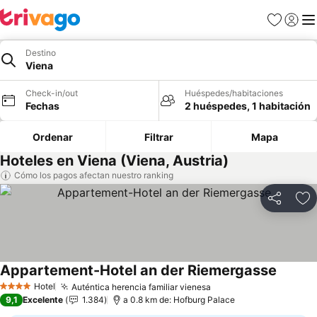
Favoritos
Iniciar 
Me
Destino
Viena
Check-in/out
Huéspedes/habitaciones
Fechas
2 huéspedes, 1 habitación
Ordenar
Filtrar
Mapa
Hoteles en Viena (Viena, Austria)
Cómo los pagos afectan nuestro ranking
Compartir
Ag
Appartement-Hotel an der Riemergasse
Ver pre
Hotel
Auténtica herencia familiar vienesa
Ver precios
4 Estrellas
9,1
Excelente
1.384
a 0.8 km de: Hofburg Palace