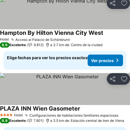
Compartir
Ag
Hampton By Hilton Vienna City West
Ver precios
Hotel
Acceso al Palacio de Schönbrunn
Ver precios
8,6
Excelente
9.812
a 3.7 km de: Centro de la ciudad
Elige fechas para ver los precios exactos
Ver precios
Compartir
Ag
PLAZA INN Wien Gasometer
Ver precios
Hotel
Configuraciones de habitaciones familiares espaciosas
Ver p
4 Estrellas
8,9
Excelente
7.901
a 3.5 km de: Estación central de tren de Viena