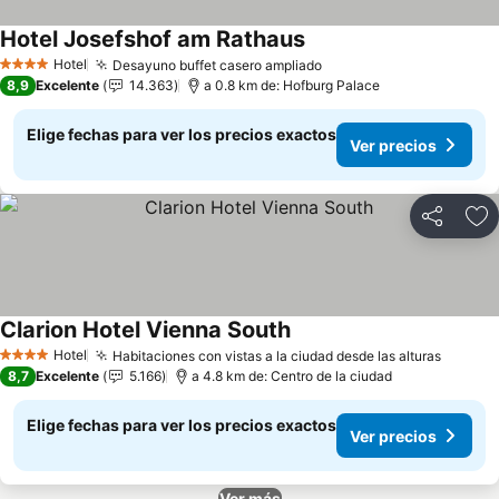
Hotel Josefshof am Rathaus
Ver precios
Hotel
Desayuno buffet casero ampliado
Ver precios
4 Estrellas
8,9
Excelente
14.363
a 0.8 km de: Hofburg Palace
Elige fechas para ver los precios exactos
Ver precios
Compartir
Ag
Clarion Hotel Vienna South
Ver precios
Hotel
Habitaciones con vistas a la ciudad desde las alturas
Ver pr
4 Estrellas
8,7
Excelente
5.166
a 4.8 km de: Centro de la ciudad
Elige fechas para ver los precios exactos
Ver precios
Ver más