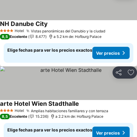
NH Danube City
Ver precios
Hotel
Vistas panorámicas del Danubio y la ciudad
Ver precios
4 Estrellas
8,5
Excelente
8.477
a 5.2 km de: Hofburg Palace
Elige fechas para ver los precios exactos
Ver precios
Compartir
Ag
arte Hotel Wien Stadthalle
Ver precios
Hotel
Amplias habitaciones familiares y con terraza
Ver precios
4 Estrellas
8,5
Excelente
15.236
a 2.2 km de: Hofburg Palace
Elige fechas para ver los precios exactos
Ver precios