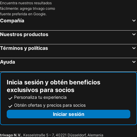
Wiener Neustadt, Baja Austria Hoteles
Krems an der Donau, Baja Austria Hoteles
Encuentra nuestros resultados
fácilmente: agrega trivago como
Mosonmagyaróvar, Transdanubio Occidental Hoteles
Skalica, Trnavský kraj Hoteles
fuente preferida en Google.
Salzburgo, Salzburgo Hoteles
Innsbruck, Tirol Hoteles
Compañía
Sölden, Tirol Hoteles
Lech am Arlberg, Vorarlberg Hoteles
Nuestros productos
Saalbach Hinterglemm, Salzburgo Hoteles
Linz, Alta Austria Hoteles
Wildschönau, Tirol Hoteles
Kaprun, Salzburgo Hoteles
Términos y políticas
Ayuda
Inicia sesión y obtén beneficios
exclusivos para socios
Personaliza tu experiencia
Obtén ofertas y precios para socios
Iniciar sesión
trivago N.V.
, Kesselstraße 5 – 7, 40221 Düsseldorf, Alemania