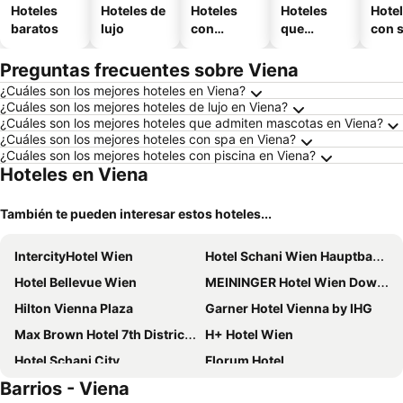
Hoteles
Hoteles de
Hoteles
Hoteles
Hote
baratos
lujo
con
que
con 
piscina
aceptan
mascotas
Preguntas frecuentes sobre Viena
¿Cuáles son los mejores hoteles en Viena?
¿Cuáles son los mejores hoteles de lujo en Viena?
¿Cuáles son los mejores hoteles que admiten mascotas en Viena?
¿Cuáles son los mejores hoteles con spa en Viena?
¿Cuáles son los mejores hoteles con piscina en Viena?
Hoteles en Viena
También te pueden interesar estos hoteles...
IntercityHotel Wien
Hotel Schani Wien Hauptbahnhof
Hotel Bellevue Wien
MEININGER Hotel Wien Downtown Franz
Hilton Vienna Plaza
Garner Hotel Vienna by IHG
Max Brown Hotel 7th District, part of Sircle Collection
H+ Hotel Wien
Hotel Schani City
Florum Hotel
Barrios - Viena
Hotel City Central
B&B HOTEL Wien-Hbf