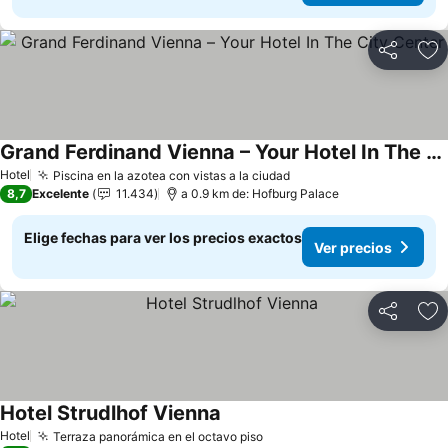
Compartir
Ag
Grand Ferdinand Vienna – Your Hotel In The City Center
Ver precios
Hotel
Piscina en la azotea con vistas a la ciudad
Ver precios
8,7
Excelente
11.434
a 0.9 km de: Hofburg Palace
Elige fechas para ver los precios exactos
Ver precios
Compartir
Ag
Hotel Strudlhof Vienna
Ver precios
Hotel
Terraza panorámica en el octavo piso
Ver precios