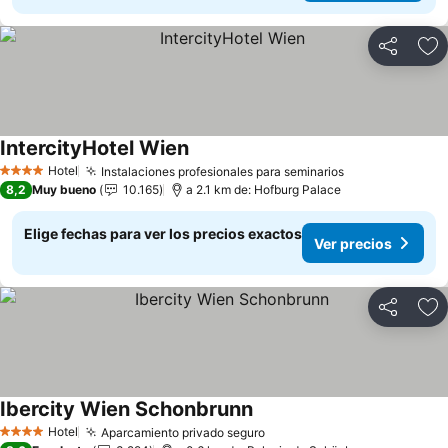
Compartir
Ag
IntercityHotel Wien
Ver precios
Hotel
Instalaciones profesionales para seminarios
Ver precios
4 Estrellas
8,2
Muy bueno
10.165
a 2.1 km de: Hofburg Palace
Elige fechas para ver los precios exactos
Ver precios
Compartir
Ag
Ibercity Wien Schonbrunn
Ver precios
Hotel
Aparcamiento privado seguro
Ver precios
4 Estrellas