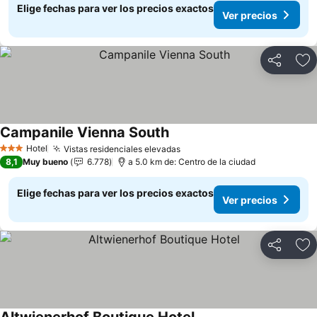
Elige fechas para ver los precios exactos
Ver precios
Compartir
Ag
Campanile Vienna South
Ver precios
Hotel
Vistas residenciales elevadas
Ver precios
3 Estrellas
8,1
Muy bueno
6.778
a 5.0 km de: Centro de la ciudad
Elige fechas para ver los precios exactos
Ver precios
Compartir
Ag