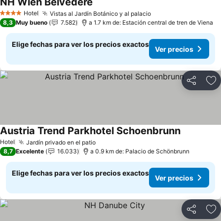
NH Wien Belvedere
Ver precios
Hotel
Vistas al Jardín Botánico y al palacio
Ver precios
4 Estrellas
8,3
Muy bueno
7.582
a 1.7 km de: Estación central de tren de Viena
Elige fechas para ver los precios exactos
Ver precios
Compartir
Ag
Austria Trend Parkhotel Schoenbrunn
Ver precio
Hotel
Jardín privado en el patio
Ver precios
8,7
Excelente
16.033
a 0.9 km de: Palacio de Schönbrunn
Elige fechas para ver los precios exactos
Ver precios
Compartir
Ag