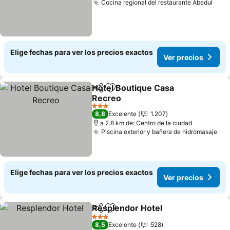
Cocina regional del restaurante Abedul
Ver 
Elige fechas para ver los precios exactos
Ver precios
Hotel Boutique Casa
Compartir
Agregar a favoritos
Recreo
Ver precios
3 Estrellas
8,8
Excelente
1.207
a 2.8 km de: Centro de la ciudad
Piscina exterior y bañera de hidromasaje
Ver
Elige fechas para ver los precios exactos
Ver precios
Resplendor Hotel
Compartir
Agregar a favoritos
Ver prec
3 Estrellas
8,5
Excelente
528