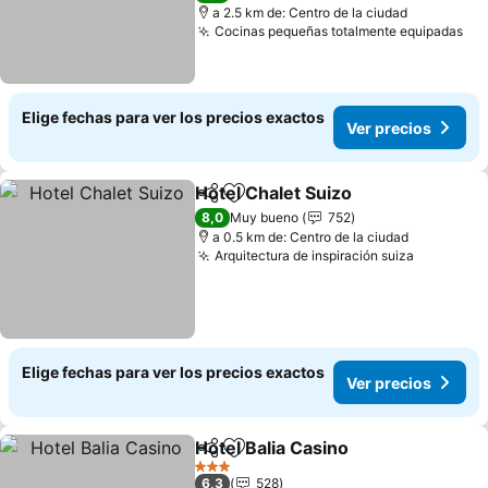
a 2.5 km de: Centro de la ciudad
Cocinas pequeñas totalmente equipadas
Ver
Elige fechas para ver los precios exactos
Ver precios
Hotel Chalet Suizo
Compartir
Agregar a favoritos
Ver pre
8,0
Muy bueno
752
a 0.5 km de: Centro de la ciudad
Arquitectura de inspiración suiza
Ver prec
Elige fechas para ver los precios exactos
Ver precios
Hotel Balia Casino
Compartir
Agregar a favoritos
Ver prec
3 Estrellas
6,3
528