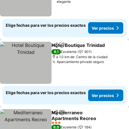
elegante
Elige fechas para ver los precios exactos
Ver precios
Hotel Boutique Trinidad
Compartir
Agregar a favoritos
Ve
9,1
Excelente
901
a 1.0 km de: Centro de la ciudad
Aparcamiento privado seguro
Ver precios
Elige fechas para ver los precios exactos
Ver precios
Mediterraneo
Compartir
Agregar a favoritos
Apartments Recreo
Ver precios
3 Estrellas
9,0
Excelente
184