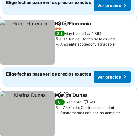
Elige fechas para ver los precios exactos
Ver precios
Hotel Florencia
Compartir
Agregar a favoritos
Ver precios
2 Estrellas
8,1
Muy bueno
1.394
a 0.5 km de: Centro de la ciudad
Ambiente acogedor y agradable
Ver preci
Elige fechas para ver los precios exactos
Ver precios
Marina Dunas
Compartir
Agregar a favoritos
Ver precios
9,5
Excelente
458
a 7.5 km de: Centro de la ciudad
Apartamentos con cocina completa
Ver pr