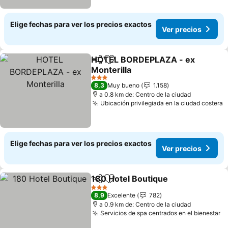
Elige fechas para ver los precios exactos
Ver precios
HOTEL BORDEPLAZA - ex
Compartir
Agregar a favoritos
Monterilla
Ver precios
3 Estrellas
8,3
Muy bueno
1.158
a 0.8 km de: Centro de la ciudad
Ubicación privilegiada en la ciudad costera
V
Elige fechas para ver los precios exactos
Ver precios
180 Hotel Boutique
Compartir
Agregar a favoritos
Ver pre
3 Estrellas
8,9
Excelente
782
a 0.9 km de: Centro de la ciudad
Servicios de spa centrados en el bienestar
Ve