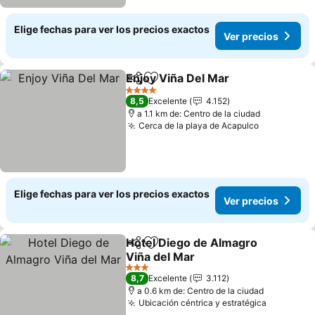
Elige fechas para ver los precios exactos
Ver precios
Enjoy Viña Del Mar
Compartir
Agregar a favoritos
Ver pre
4 Estrellas
8,5
Excelente
4.152
a 1.1 km de: Centro de la ciudad
Cerca de la playa de Acapulco
Ver precio
Elige fechas para ver los precios exactos
Ver precios
Hotel Diego de Almagro
Compartir
Agregar a favoritos
Viña del Mar
Ver precios
3 Estrellas
8,7
Excelente
3.112
a 0.6 km de: Centro de la ciudad
Ubicación céntrica y estratégica
Ver prec