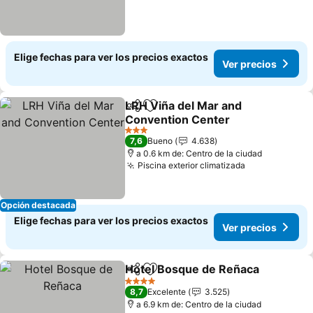
Elige fechas para ver los precios exactos
Ver precios
LRH Viña del Mar and
Compartir
Agregar a favoritos
Convention Center
Ver precios
3 Estrellas
7,6
Bueno
4.638
a 0.6 km de: Centro de la ciudad
Piscina exterior climatizada
Ver precios
Opción destacada
Elige fechas para ver los precios exactos
Ver precios
Hotel Bosque de Reñaca
Compartir
Agregar a favoritos
V
4 Estrellas
8,7
Excelente
3.525
a 6.9 km de: Centro de la ciudad