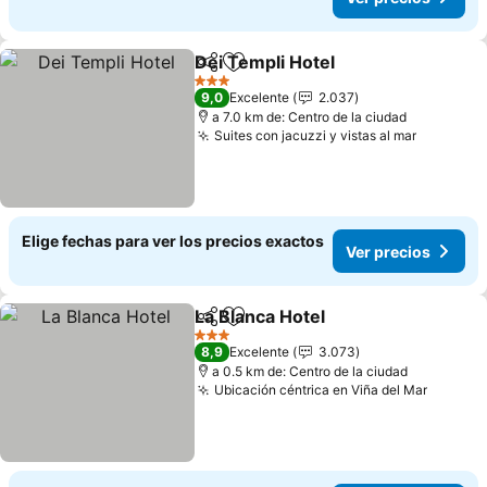
Dei Templi Hotel
Compartir
Agregar a favoritos
Ver preci
3 Estrellas
9,0
Excelente
2.037
a 7.0 km de: Centro de la ciudad
Suites con jacuzzi y vistas al mar
Ver prec
Elige fechas para ver los precios exactos
Ver precios
La Blanca Hotel
Compartir
Agregar a favoritos
Ver precio
3 Estrellas
8,9
Excelente
3.073
a 0.5 km de: Centro de la ciudad
Ubicación céntrica en Viña del Mar
Ver pre