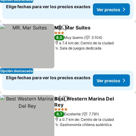
Elige fechas para ver los precios exactos
Ver precios
MR. Mar Suites
Compartir
Agregar a favoritos
Ver precios
3 Estrellas
8,0
Muy bueno
3.104
a 7.4 km de: Centro de la ciudad
Sala de juegos dedicada
Ver precios
Opción destacada
Elige fechas para ver los precios exactos
Ver precios
Best Western Marina Del
Compartir
Agregar a favoritos
Rey
Ver precios
4 Estrellas
8,7
Excelente
7.791
a 0.7 km de: Centro de la ciudad
Gastronomía chilena auténtica
Ver precio