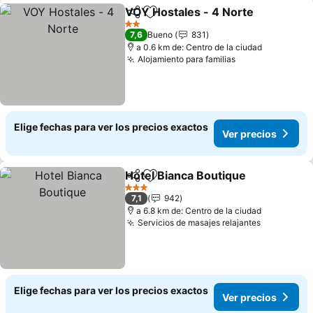
VOY Hostales - 4 Norte
Compartir
Agregar a favoritos
Ve
2 Estrellas
7,6
Bueno
831
a 0.6 km de: Centro de la ciudad
Alojamiento para familias
Ver precios
Elige fechas para ver los precios exactos
Ver precios
Hotel Bianca Boutique
Compartir
Agregar a favoritos
Ver 
3 Estrellas
7,1
942
a 6.8 km de: Centro de la ciudad
Servicios de masajes relajantes
Ver preci
Elige fechas para ver los precios exactos
Ver precios