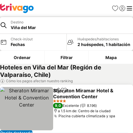
Favoritos
Iniciar 
Me
Destino
Viña del Mar
Check-in/out
Huéspedes/habitaciones
Fechas
2 huéspedes, 1 habitación
Ordenar
Filtrar
Mapa
Hoteles en Viña del Mar (Región de
Valparaíso, Chile)
Cómo los pagos afectan nuestro ranking
Sheraton Miramar Hotel &
Compartir
Agregar a favoritos
Convention Center
Ver precios
4 Estrellas
9,0
Excelente
8.196
a 1.5 km de: Centro de la ciudad
Piscina cubierta climatizada y spa
Ver pre
Opción destacada