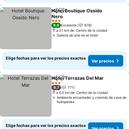
Hotel Boutique Ossido
Compartir
Agregar a favoritos
Nero
Ver precios
3 Estrellas
9,0
Excelente
676
a 2.1 km de: Centro de la ciudad
Galería de arte en el hotel
Ver precios
Elige fechas para ver los precios exactos
Ver precios
Hotel Terrazas Del Mar
Compartir
Agregar a favoritos
Ver
3 Estrellas
6,7
771
a 6.5 km de: Centro de la ciudad
Ambiente encantador y colorido de casa de
huéspedes
Elige fechas para ver los precios exactos
Ver precios