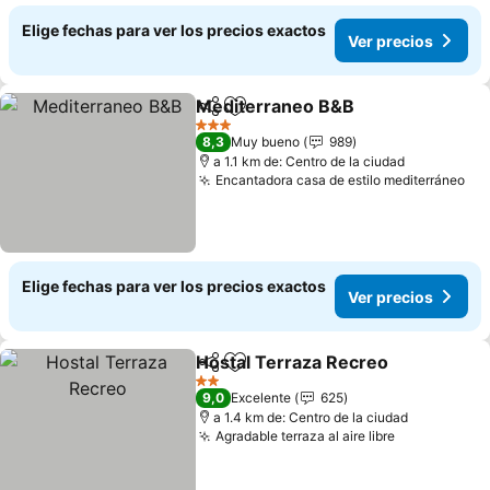
Elige fechas para ver los precios exactos
Ver precios
Mediterraneo B&B
Compartir
Agregar a favoritos
Ver pre
3 Estrellas
8,3
Muy bueno
989
a 1.1 km de: Centro de la ciudad
Encantadora casa de estilo mediterráneo
Ver
Elige fechas para ver los precios exactos
Ver precios
Hostal Terraza Recreo
Compartir
Agregar a favoritos
Ver
2 Estrellas
9,0
Excelente
625
a 1.4 km de: Centro de la ciudad
Agradable terraza al aire libre
Ver precios