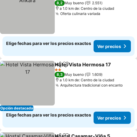
3 Estrellas
8,2
Muy bueno
2.551
a 1.0 km de: Centro de la ciudad
Oferta culinaria variada
Ver precios
Elige fechas para ver los precios exactos
Ver precios
Hotel Vista Hermosa 17
Compartir
Agregar a favoritos
Ve
2 Estrellas
8,3
Muy bueno
1.609
a 1.0 km de: Centro de la ciudad
Arquitectura tradicional con encanto
Ver pr
Opción destacada
Elige fechas para ver los precios exactos
Ver precios
Hostal Casamar-Viña 5