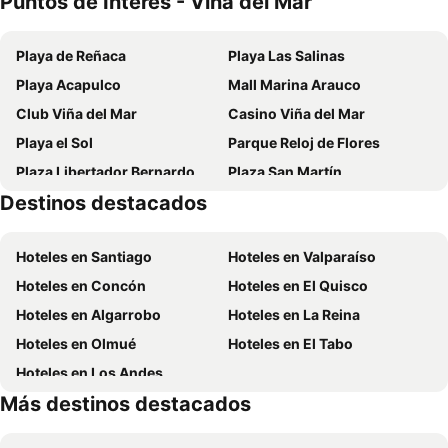
Puntos de Interés - Viña del Mar
Enjoy Viña Del Mar
Hotel Bosque de Reñaca
Playa de Reñaca
Playa Las Salinas
Hotel Vista Hermosa 17
Hotel Capric
Playa Acapulco
Mall Marina Arauco
VOY Hostales - 4 Norte
Hostal Terraza Recreo
Club Viña del Mar
Casino Viña del Mar
HOTEL BORDEPLAZA - ex Monterilla
Hotel Balia Casino
Playa el Sol
Parque Reloj de Flores
B&B Patrimonial Little Castle
Hotel Montecarlo
Plaza Libertador Bernardo OHiggins
Plaza San Martín
Hotel Boutique 3 Poniente
Pacific Sunset Reñaca
Destinos destacados
Festival Internacional de la Canción
Teatro Municipal
Hotel H9
Sentir Patagonia
Quinta Vergara
Palacio Rioja
Hotel de Viña
Edificio Reñaka Beach 248
Hoteles en Santiago
Hoteles en Valparaíso
Parque Italia
Parque Costero
Hotel Estrella
Hotel O'Higgins
Hoteles en Concón
Hoteles en El Quisco
Castillo Wulff
Maitencillo
Hotel & Apart Hotel Costa Renaca
Alcazar
Hoteles en Algarrobo
Hoteles en La Reina
Pablo Neruda
Magno Hotel
Che Lagarto Viña Del Mar
Hoteles en Olmué
Hoteles en El Tabo
Santino
Quinta Vergara
Hoteles en Los Andes
Hostal Paseo valle
Casona Española
Más destinos destacados
Chalet Suizo
La Toscana Hotel Boutique
Hotel Vista Velero
Villanelo