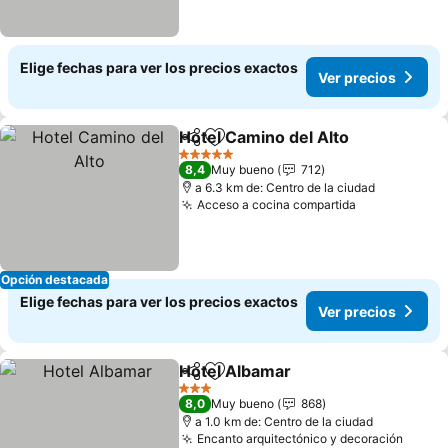
Elige fechas para ver los precios exactos
Ver precios
Hotel Camino del Alto
Compartir
Agregar a favoritos
Ver 
5 Estrellas
8,4
Muy bueno
712
a 6.3 km de: Centro de la ciudad
Acceso a cocina compartida
Ver precios
Opción destacada
Elige fechas para ver los precios exactos
Ver precios
Hotel Albamar
Compartir
Agregar a favoritos
Ver precios
3 Estrellas
8,0
Muy bueno
868
a 1.0 km de: Centro de la ciudad
Encanto arquitectónico y decoración