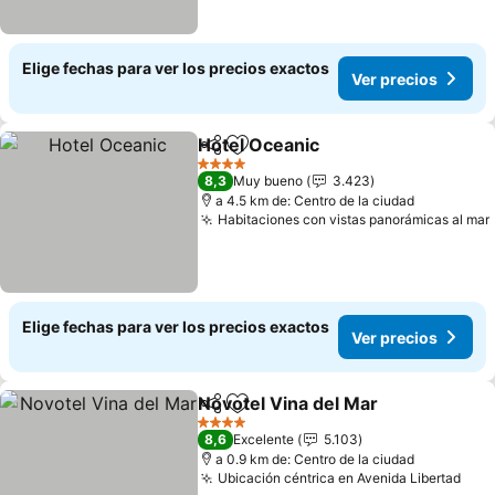
Elige fechas para ver los precios exactos
Ver precios
Hotel Oceanic
Compartir
Agregar a favoritos
Ver precios
4 Estrellas
8,3
Muy bueno
3.423
a 4.5 km de: Centro de la ciudad
Habitaciones con vistas panorámicas al mar
Elige fechas para ver los precios exactos
Ver precios
Novotel Vina del Mar
Compartir
Agregar a favoritos
Ver p
4 Estrellas
8,6
Excelente
5.103
a 0.9 km de: Centro de la ciudad
Ubicación céntrica en Avenida Libertad
Ver 