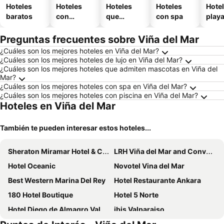
Hoteles
Hoteles
Hoteles
Hoteles
Hotel
baratos
con
que
con spa
play
piscina
aceptan
mascotas
Preguntas frecuentes sobre Viña del Mar
¿Cuáles son los mejores hoteles en Viña del Mar?
¿Cuáles son los mejores hoteles de lujo en Viña del Mar?
¿Cuáles son los mejores hoteles que admiten mascotas en Viña del
Mar?
¿Cuáles son los mejores hoteles con spa en Viña del Mar?
¿Cuáles son los mejores hoteles con piscina en Viña del Mar?
Hoteles en Viña del Mar
También te pueden interesar estos hoteles...
Sheraton Miramar Hotel & Convention Center
LRH Viña del Mar and Convention Center
Hotel Oceanic
Novotel Vina del Mar
Best Western Marina Del Rey
Hotel Restaurante Ankara
180 Hotel Boutique
Hotel 5 Norte
Hotel Diego de Almagro Valparaíso
ibis Valparaiso
Hotel Boutique 17
Radisson Blu Acqua Hotel & Spa Concon