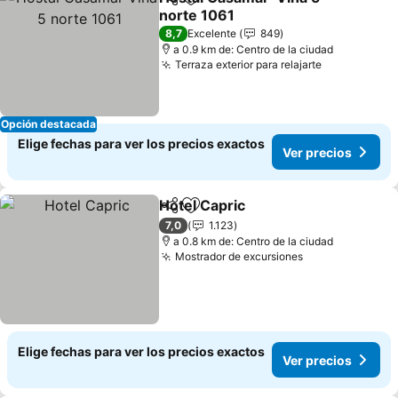
Compartir
Agregar a favoritos
norte 1061
Ver precios
8,7
Excelente
849
a 0.9 km de: Centro de la ciudad
Terraza exterior para relajarte
Ver precios
Opción destacada
Elige fechas para ver los precios exactos
Ver precios
Hotel Capric
Compartir
Agregar a favoritos
Ver precios
7,0
1.123
a 0.8 km de: Centro de la ciudad
Mostrador de excursiones
Ver precios
Elige fechas para ver los precios exactos
Ver precios