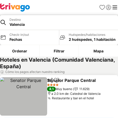
Favoritos
Iniciar 
Me
Destino
Valencia
Check-in/out
Huéspedes/habitaciones
Fechas
2 huéspedes, 1 habitación
Ordenar
Filtrar
Mapa
Hoteles en Valencia (Comunidad Valenciana,
España)
Cómo los pagos afectan nuestro ranking
Senator Parque Central
Compartir
Agregar a favoritos
4 Estrellas
8,1
Muy bueno
11.629
a 2.0 km de: Catedral de Valencia
Restaurante y bar en el hotel