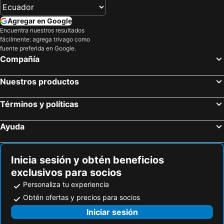
Gandía, Comunidad Valenciana Hoteles
Calpe, Comunidad Valenciana Hoteles
Jávea, Comunidad Valenciana Hoteles
Benicasim, Comunidad Valenciana Hoteles
Agregar en Google
Encuentra nuestros resultados
Castellón de la Plana, Comunidad Valenciana Hoteles
Moraira, Comunidad Valenciana Hoteles
fácilmente: agrega trivago como
Madrid, Madrid Hoteles
Barcelona, Cataluña Hoteles
fuente preferida en Google.
Compañía
Sevilla, Andalucía Hoteles
Málaga, Andalucía Hoteles
Granada, Andalucía Hoteles
Benidorm, Comunidad Valenciana Hoteles
Nuestros productos
Alicante, Comunidad Valenciana Hoteles
Palma, Islas Baleares Hoteles
Términos y políticas
Ayuda
Inicia sesión y obtén beneficios
exclusivos para socios
Personaliza tu experiencia
Obtén ofertas y precios para socios
Iniciar sesión