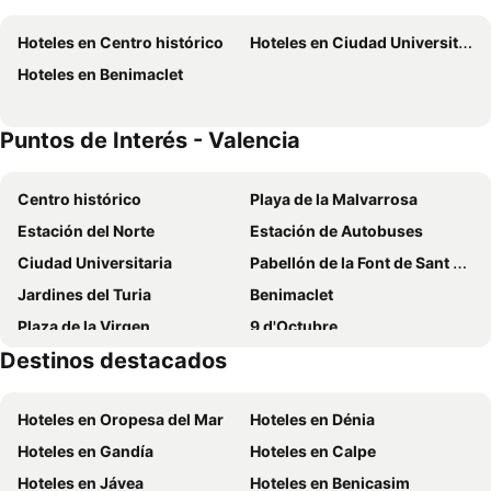
Eurostars Gran Valencia
SH Suite Palace
Hoteles en Centro histórico
Hoteles en Ciudad Universitaria
Dormavalencia Hostel Regne
Resa Patacona
Hoteles en Benimaclet
Hotel Villacarlos
Ilunion Valencia 4
Hi Valencia Canovas
Barceló Valencia
Puntos de Interés - Valencia
Hotel Olympia Cónsul del Mar
Hotel Venecia Plaza Centro
Hotel Sundos Feria Valencia
Casual Vintage Valencia
Centro histórico
Playa de la Malvarrosa
Exe Rey Don Jaime
Zenit Valencia
Estación del Norte
Estación de Autobuses
AC Hotel Valencia
Checkin Valencia Ciscar
Ciudad Universitaria
Pabellón de la Font de Sant Lluís
Plaza Alaquas
Hostal El Convent de Moncada
Jardines del Turia
Benimaclet
Flag Hotel Valencia
Las Arenas Balneario Resort
Plaza de la Virgen
9 d'Octubre
Ibis Budget Valencia Centro Puerto
Hotel Turia Valencia
Destinos destacados
Puerto Sagunto
Plaza de Mercado
Hotel Neptuno
One Shot Colón
Lonja de la Seda
Mercado Central
Port Feria Valencia
Hotel Nido Malvarrosa
Hoteles en Oropesa del Mar
Hoteles en Dénia
San Nicolás
La Plaza Redonda
Hotel Beleret
One Shot Palacio Reina Victoria
Hoteles en Gandía
Hoteles en Calpe
Plaza de la Reina
Bus Turístico de Valencia
One Shot Mercat
Hotel RH Sorolla Centro
Hoteles en Jávea
Hoteles en Benicasim
El Miguelete
Plaza de Manises
Primus Valencia
Livensa Living Studios - Valencia Viveros