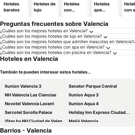
Hoteles
Hoteles de
Hoteles
Hoteles
Hote
baratos
lujo
con
que
con 
piscina
aceptan
mascotas
Preguntas frecuentes sobre Valencia
¿Cuáles son los mejores hoteles en Valencia?
¿Cuáles son los mejores hoteles de lujo en Valencia?
¿Cuáles son los mejores hoteles que admiten mascotas en Valencia?
¿Cuáles son los mejores hoteles con spa en Valencia?
¿Cuáles son los mejores hoteles con piscina en Valencia?
Hoteles en Valencia
También te pueden interesar estos hoteles...
Ilunion Valencia 3
Senator Parque Central
NH Valencia Las Ciencias
Ilunion Aqua 3
Novotel Valencia Lavant
Ilunion Aqua 4
Sercotel Sorolla Palace
Holiday Inn Express Ciudad de las Ciencias
iStay by NH Ciudad de Valencia Hotel
Meliá Valencia
Barrios - Valencia
Sol Playa
NH Valencia Center