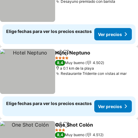
Desayuno premiado con barista
Elige fechas para ver los precios exactos
Ver precios
Hotel Neptuno
Compartir
Agregar a favoritos
4 Estrellas
8,4
Muy bueno
4.502
a 0.1 km de la playa
Restaurante Tridente con vistas al mar
Elige fechas para ver los precios exactos
Ver precios
One Shot Colón
Compartir
Agregar a favoritos
3 Estrellas
8,4
Muy bueno
4.512