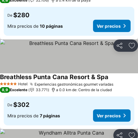
8,6
Excelente
32.106
a 0.4 km de la playa
$280
De
Mira precios de
10 páginas
Ver precios
Compartir
Ag
Breathless Punta Cana Resort & Spa
Hotel
Experiencias gastronómicas gourmet variadas
5 Estrellas
8,9
Excelente
33.771
a 0.0 km de: Centro de la ciudad
$302
De
Mira precios de
7 páginas
Ver precios