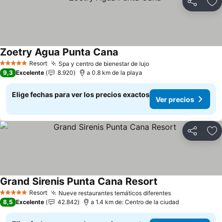
Compartir
Ag
Zoetry Agua Punta Cana
Resort
Spa y centro de bienestar de lujo
5 Estrellas
9,3
Excelente
8.920
a 0.8 km de la playa
Elige fechas para ver los precios exactos
Ver precios
Compartir
Ag
Grand Sirenis Punta Cana Resort
Resort
Nueve restaurantes temáticos diferentes
5 Estrellas
8,5
Excelente
42.842
a 1.4 km de: Centro de la ciudad