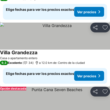
Elige fechas para ver los precios exactos
Ver precios
Compartir
Ag
Villa Grandezza
Casa o apartamento entero
9,3
Excelente
34
a 12.0 km de: Centro de la ciudad
Elige fechas para ver los precios exactos
Ver precios
Opción destacada
Compartir
Ag