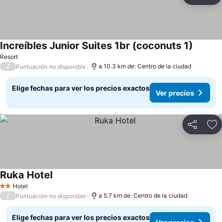
Ag
Increíbles Junior Suites 1br (coconuts 1)
Resort
/
a 10.3 km de: Centro de la ciudad
Puntuación no disponible
Elige fechas para ver los precios exactos
Ver precios
Compartir
Ag
Ruka Hotel
Hotel
2 Estrellas
/
a 5.7 km de: Centro de la ciudad
Puntuación no disponible
Elige fechas para ver los precios exactos