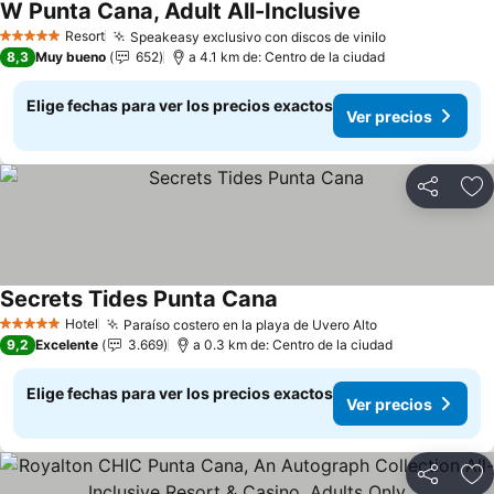
W Punta Cana, Adult All-Inclusive
Resort
Speakeasy exclusivo con discos de vinilo
5 Estrellas
8,3
Muy bueno
652
a 4.1 km de: Centro de la ciudad
Elige fechas para ver los precios exactos
Ver precios
Compartir
Ag
Secrets Tides Punta Cana
Hotel
Paraíso costero en la playa de Uvero Alto
5 Estrellas
9,2
Excelente
3.669
a 0.3 km de: Centro de la ciudad
Elige fechas para ver los precios exactos
Ver precios
Compartir
Ag