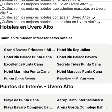
¿Cuáles son los mejores hoteles de lujo en Uvero Alto?
¿Cuáles son los mejores hoteles que admiten mascotas en Uvero
Alto?
¿Cuáles son los mejores hoteles con spa en Uvero Alto?
¿Cuáles son los mejores hoteles con piscina en Uvero Alto?
Hoteles en Uvero Alto
También te pueden interesar estos hoteles...
Grand Bavaro Princess - All Inclusive
Hotel Riu Republica
Hotel Riu Palace Punta Cana
Hotel Riu Palace Bavaro
Excellence Punta Cana
Secrets Tides Punta Cana
Hotel Marimba Punta Cana
Hotel Maracas Punta Cana
Punta Cana Beach
Excellence El Carmen
Puntos de Interés - Uvero Alto
Bavaro Punta Cana Hotel Flamboyan
The Patio
Hotel Riu Palace Macao
Hotel Neon
Playa de Punta Cana
Aeropuerto Internacional de Punta Cana
Hotel Capriccio Mare y Restaurante
Nely y Pietro share apartment
Playa Bávaro Complejo Barceló Bávaro
Arena Gorda Complejo Bahia Principe Bavaro
The MT Hotel
Le Sivory Punta Cana by PortBlue Boutique