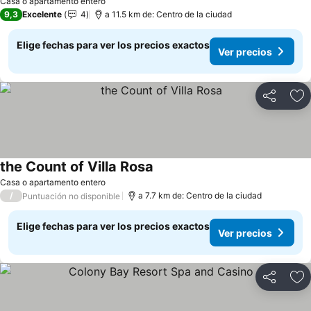
Casa o apartamento entero
9,3
Excelente
4
a 11.5 km de: Centro de la ciudad
Elige fechas para ver los precios exactos
Ver precios
Compartir
Ag
the Count of Villa Rosa
Casa o apartamento entero
/
a 7.7 km de: Centro de la ciudad
Puntuación no disponible
Elige fechas para ver los precios exactos
Ver precios
Compartir
Ag