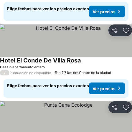
Elige fechas para ver los precios exactos
Ver precios
Compartir
Ag
Hotel El Conde De Villa Rosa
Casa o apartamento entero
/
a 7.7 km de: Centro de la ciudad
Puntuación no disponible
Elige fechas para ver los precios exactos
Ver precios
Compartir
Ag