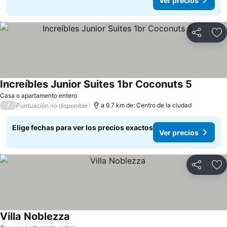
Ver precios
Compartir
Ag
Increíbles Junior Suites 1br Coconuts 5
Casa o apartamento entero
/
a 9.7 km de: Centro de la ciudad
Puntuación no disponible
Elige fechas para ver los precios exactos
Ver precios
Compartir
Ag
Villa Noblezza