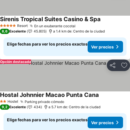
Sirenis Tropical Suites Casino & Spa
Resort
En un exuberante cocotal
5 Estrellas
8,6
Excelente
45.805
a 1.4 km de: Centro de la ciudad
Elige fechas para ver los precios exactos
Ver precios
Opción destacada
Compartir
Ag
Hostal Johnnier Macao Punta Cana
Hostel
Parking privado cómodo
2 Estrellas
9,2
Excelente
434
a 5.7 km de: Centro de la ciudad
Elige fechas para ver los precios exactos
Ver precios