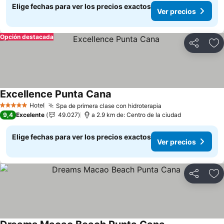
Elige fechas para ver los precios exactos
Ver precios
Opción destacada
Compartir
Ag
Excellence Punta Cana
Hotel
Spa de primera clase con hidroterapia
5 Estrellas
9,4
Excelente
49.027
a 2.9 km de: Centro de la ciudad
Elige fechas para ver los precios exactos
Ver precios
Compartir
Ag