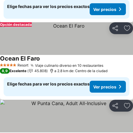
Elige fechas para ver los precios exactos
Ver precios
Opción destacada
Compartir
Ag
Ocean El Faro
Resort
Viaje culinario diverso en 10 restaurantes
5 Estrellas
8,9
Excelente
45.808
a 2.8 km de: Centro de la ciudad
Elige fechas para ver los precios exactos
Ver precios
Compartir
Ag