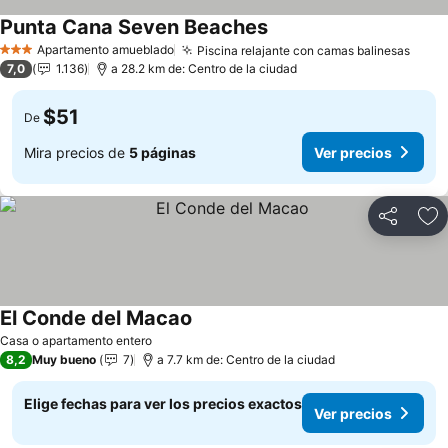
Punta Cana Seven Beaches
Apartamento amueblado
Piscina relajante con camas balinesas
3 Estrellas
7,0
1.136
a 28.2 km de: Centro de la ciudad
$51
De
Mira precios de
5 páginas
Ver precios
Compartir
Ag
El Conde del Macao
Casa o apartamento entero
8,2
Muy bueno
7
a 7.7 km de: Centro de la ciudad
Elige fechas para ver los precios exactos
Ver precios