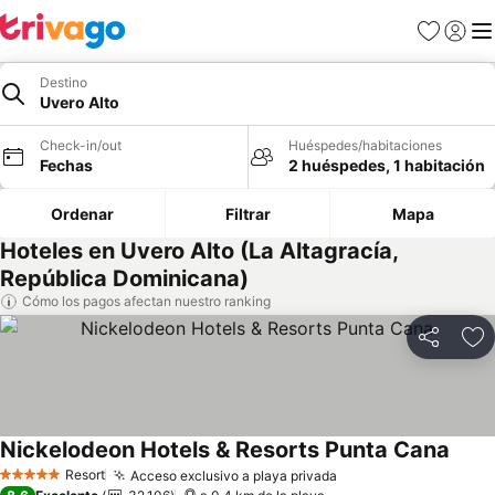
Favoritos
Iniciar 
Me
Destino
Uvero Alto
Check-in/out
Huéspedes/habitaciones
Fechas
2 huéspedes, 1 habitación
Ordenar
Filtrar
Mapa
Hoteles en Uvero Alto (La Altagracía,
República Dominicana)
Cómo los pagos afectan nuestro ranking
Compartir
Ag
Nickelodeon Hotels & Resorts Punta Cana
Resort
Acceso exclusivo a playa privada
5 Estrellas