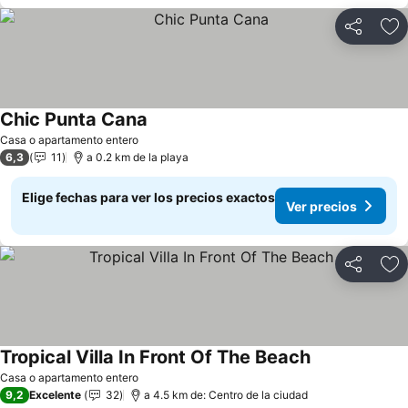
Compartir
Ag
Chic Punta Cana
Casa o apartamento entero
6,3
11
a 0.2 km de la playa
Elige fechas para ver los precios exactos
Ver precios
Compartir
Ag
Tropical Villa In Front Of The Beach
Casa o apartamento entero
9,2
Excelente
32
a 4.5 km de: Centro de la ciudad