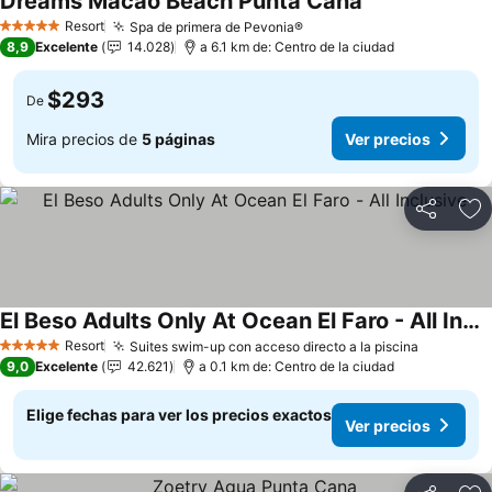
Dreams Macao Beach Punta Cana
Resort
Spa de primera de Pevonia®
5 Estrellas
8,9
Excelente
14.028
a 6.1 km de: Centro de la ciudad
$293
De
Mira precios de
5 páginas
Ver precios
Compartir
Ag
El Beso Adults Only At Ocean El Faro - All Inclusive
Resort
Suites swim-up con acceso directo a la piscina
5 Estrellas
9,0
Excelente
42.621
a 0.1 km de: Centro de la ciudad
Elige fechas para ver los precios exactos
Ver precios