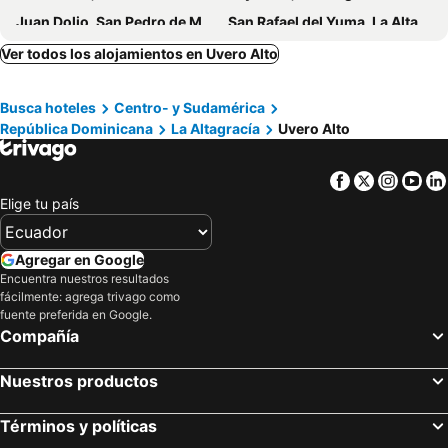
Juan Dolio, San Pedro de Marcorís Hoteles
San Rafael del Yuma, La Altagracía Hoteles
Higüey, La Altagracía Hoteles
San Pedro de Macoris, San Pedro de Marcorís Hoteles
Ver todos los alojamientos en Uvero Alto
Miches, El Seíbo Hoteles
Santo Domingo, Distrito Nacional Hoteles
Busca hoteles
Centro- y Sudamérica
Las Terrenas, Samana Hoteles
Puerto Plata, Puerto Plata Hoteles
República Dominicana
La Altagracía
Uvero Alto
Facebook
Twitter
Insta
Yo
Elige tu país
Agregar en Google
Encuentra nuestros resultados
fácilmente: agrega trivago como
fuente preferida en Google.
Compañía
Nuestros productos
Términos y políticas