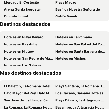
Mercado El Cortecito
Playa Macao
Selectum Hacienda Punta Cana
Westin Roco Ki Beach & Golf Resort
Arena Gorda Iberostar
Basílica Nuestra Señora de La Altagracia
Hôtel Club Héliades Royalton Splash Punta Cana
Bahia Principe Grand Turquesa - All Inclusive
Dolphin Island
Gabi's Ranch
Punta Blanca Golf & Beach Resort
H2 Bavaro Hotel
Destinos destacados
Hotel Casa Blanca
Hotel Alisios Bavaro
Karibo Punta Cana
Paradisus Punta Cana
Hoteles en Playa Bávaro
Hoteles en La Romana
2 Bavaro
Hotel Punto4
Hoteles en Bayahibe
Hoteles en San Rafael del Yuma
Bavaro Punta Cana Flamboyan
Royal Level at Occidental Punta Cana
Hoteles en Higüey
Hoteles en Santa Barbara de Samana
Hoteles en San Pedro de Macoris
Hoteles en Miches
Hoteles en Las Galeras
Más destinos destacados
El Caletón, La Romana Hoteles
Playa Santana, La Romana Hoteles
Hato Mayor del Rey, Hato Mayor Hoteles
Los Cacaos, Samana Hoteles
San José de los Llanos, San Pedro de Marcorís Hoteles
Playa Bávaro, La Altagracía Hoteles
La Romana, La Romana Hoteles
Bayahibe, La Altagracía Hoteles