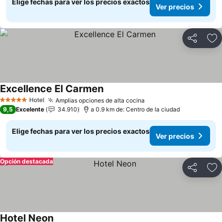
Elige fechas para ver los precios exactos
Ver precios
Compartir
Ag
Excellence El Carmen
Hotel
Amplias opciones de alta cocina
5 Estrellas
9,5
Excelente
34.910
a 0.9 km de: Centro de la ciudad
Elige fechas para ver los precios exactos
Ver precios
Opción destacada
Compartir
Ag
Hotel Neon