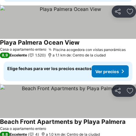
Compartir
Ag
Playa Palmera Ocean View
Casa o apartamento entero
Piscina acogedora con vistas panorámicas
8,9
Excelente
1.520
a 1.1 km de: Centro de la ciudad
Elige fechas para ver los precios exactos
Ver precios
Compartir
Ag
Beach Front Apartments by Playa Palmera
Casa o apartamento entero
8,8
Excelente
4
a 1.0 km de: Centro de la ciudad