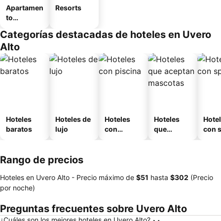
Apartamen
Resorts
to
amueblad
Categorías destacadas de hoteles en Uvero
o
Alto
Hoteles
Hoteles de
Hoteles
Hoteles
Hote
baratos
lujo
con
que
con 
piscina
aceptan
mascotas
Rango de precios
Hoteles en Uvero Alto -
Precio máximo
de
‎$51
hasta
‎$302
(Precio
por noche)
Preguntas frecuentes sobre Uvero Alto
¿Cuáles son los mejores hoteles en Uvero Alto?