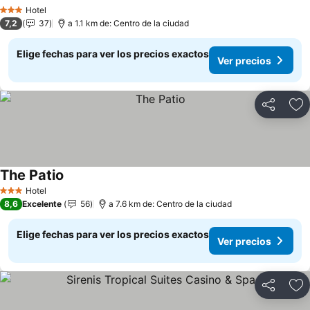
Hotel
3 Estrellas
7,2
37
a 1.1 km de: Centro de la ciudad
Elige fechas para ver los precios exactos
Ver precios
Compartir
Ag
The Patio
Hotel
3 Estrellas
8,6
Excelente
56
a 7.6 km de: Centro de la ciudad
Elige fechas para ver los precios exactos
Ver precios
Compartir
Ag