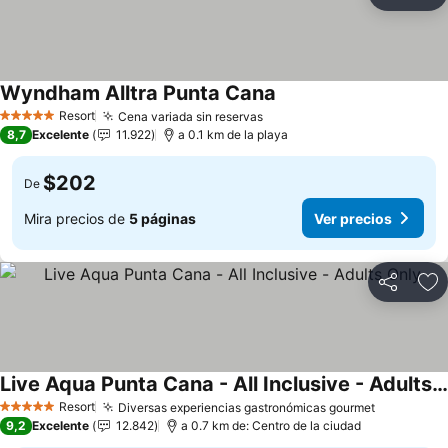
Compartir
Ag
Wyndham Alltra Punta Cana
Resort
Cena variada sin reservas
5 Estrellas
8,7
Excelente
11.922
a 0.1 km de la playa
$202
De
Mira precios de
5 páginas
Ver precios
Compartir
Ag
Live Aqua Punta Cana - All Inclusive - Adults Only
Resort
Diversas experiencias gastronómicas gourmet
5 Estrellas
9,2
Excelente
12.842
a 0.7 km de: Centro de la ciudad