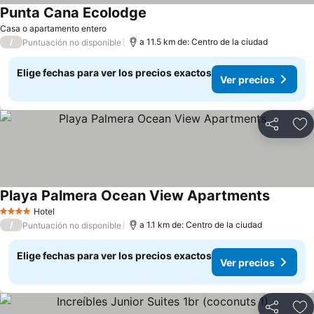
Punta Cana Ecolodge
Casa o apartamento entero
/
a 11.5 km de: Centro de la ciudad
Puntuación no disponible
Elige fechas para ver los precios exactos
Ver precios
Compartir
Ag
Playa Palmera Ocean View Apartments
Hotel
4 Estrellas
/
a 1.1 km de: Centro de la ciudad
Puntuación no disponible
Elige fechas para ver los precios exactos
Ver precios
Compartir