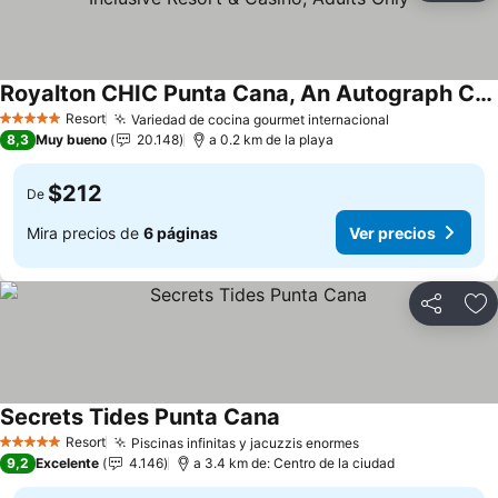
Royalton CHIC Punta Cana, An Autograph Collection All-Inclusive Resort & Casino, Adults Only
Resort
Variedad de cocina gourmet internacional
5 Estrellas
8,3
Muy bueno
20.148
a 0.2 km de la playa
$212
De
Mira precios de
6 páginas
Ver precios
Compartir
Ag
Secrets Tides Punta Cana
Resort
Piscinas infinitas y jacuzzis enormes
5 Estrellas
9,2
Excelente
4.146
a 3.4 km de: Centro de la ciudad