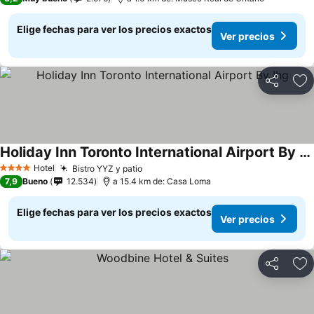
Elige fechas para ver los precios exactos
Ver precios
Compartir
Ag
Holiday Inn Toronto International Airport By Ihg
Hotel
Bistro YYZ y patio
4 Estrellas
7,9
Bueno
12.534
a 15.4 km de: Casa Loma
Elige fechas para ver los precios exactos
Ver precios
Compartir
Ag