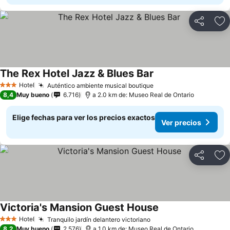
Compartir
Ag
The Rex Hotel Jazz & Blues Bar
Hotel
Auténtico ambiente musical boutique
3 Estrellas
8,4
Muy bueno
6.716
a 2.0 km de: Museo Real de Ontario
Elige fechas para ver los precios exactos
Ver precios
Compartir
Ag
Victoria's Mansion Guest House
Hotel
Tranquilo jardín delantero victoriano
3 Estrellas
8,2
Muy bueno
2.576
a 1.0 km de: Museo Real de Ontario