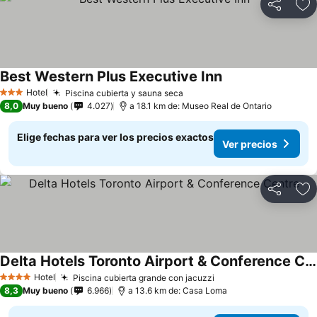
Compartir
Ag
Best Western Plus Executive Inn
Hotel
Piscina cubierta y sauna seca
3 Estrellas
8,0
Muy bueno
4.027
a 18.1 km de: Museo Real de Ontario
Elige fechas para ver los precios exactos
Ver precios
Compartir
Ag
Delta Hotels Toronto Airport & Conference Centre
Hotel
Piscina cubierta grande con jacuzzi
4 Estrellas
8,3
Muy bueno
6.966
a 13.6 km de: Casa Loma