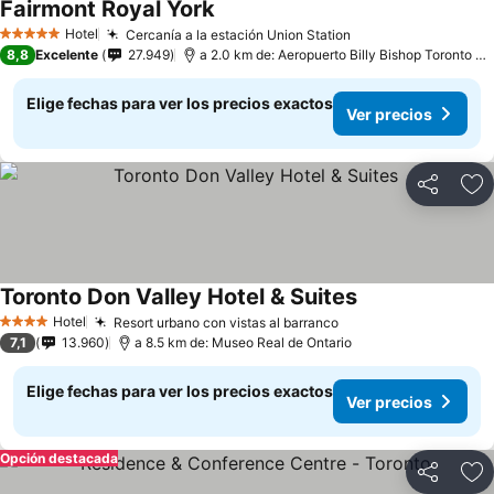
Fairmont Royal York
Hotel
Cercanía a la estación Union Station
5 Estrellas
8,8
Excelente
27.949
a 2.0 km de: Aeropuerto Billy Bishop Toronto City
Elige fechas para ver los precios exactos
Ver precios
Compartir
Ag
Toronto Don Valley Hotel & Suites
Hotel
Resort urbano con vistas al barranco
4 Estrellas
7,1
13.960
a 8.5 km de: Museo Real de Ontario
Elige fechas para ver los precios exactos
Ver precios
Opción destacada
Compartir
Ag