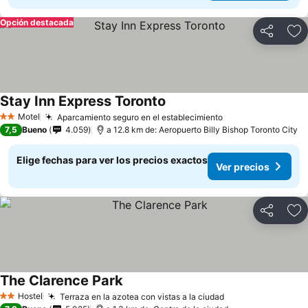
Opción destacada
Compartir
Ag
Stay Inn Express Toronto
Motel
Aparcamiento seguro en el establecimiento
2 Estrellas
7,5
Bueno
4.059
a 12.8 km de: Aeropuerto Billy Bishop Toronto City
Elige fechas para ver los precios exactos
Ver precios
Compartir
Ag
The Clarence Park
Hostel
Terraza en la azotea con vistas a la ciudad
2 Estrellas