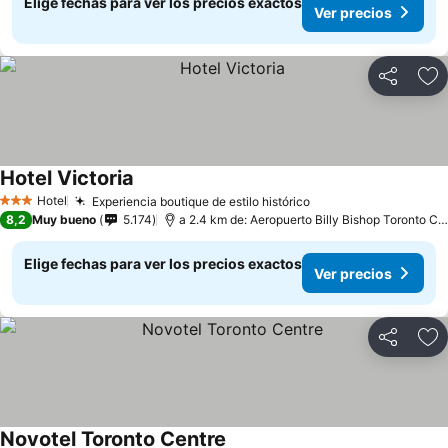
Elige fechas para ver los precios exactos
Ver precios
Compartir
Ag
Hotel Victoria
Hotel
Experiencia boutique de estilo histórico
3 Estrellas
8,2
Muy bueno
5.174
a 2.4 km de: Aeropuerto Billy Bishop Toronto City
Elige fechas para ver los precios exactos
Ver precios
Compartir
Ag
Novotel Toronto Centre