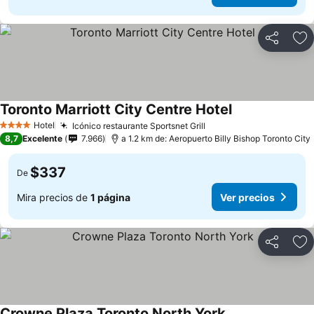
Compartir
Ag
Toronto Marriott City Centre Hotel
Hotel
Icónico restaurante Sportsnet Grill
4 Estrellas
8,7
Excelente
7.966
a 1.2 km de: Aeropuerto Billy Bishop Toronto City
$337
De
Mira precios de
1 página
Ver precios
Compartir
Ag
Crowne Plaza Toronto North York