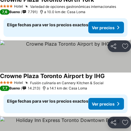
Hotel
Variedad de opciones gastronómicas internacionales
4 Estrellas
7,6
Bueno
7.791
a 10.0 km de: Casa Loma
Elige fechas para ver los precios exactos
Ver precios
Compartir
Ag
Crowne Plaza Toronto Airport by IHG
Hotel
Fusión culinaria en Cannery Kitchen & Social
4 Estrellas
7,7
Bueno
14.213
a 14.1 km de: Casa Loma
Elige fechas para ver los precios exactos
Ver precios
Compartir
Ag