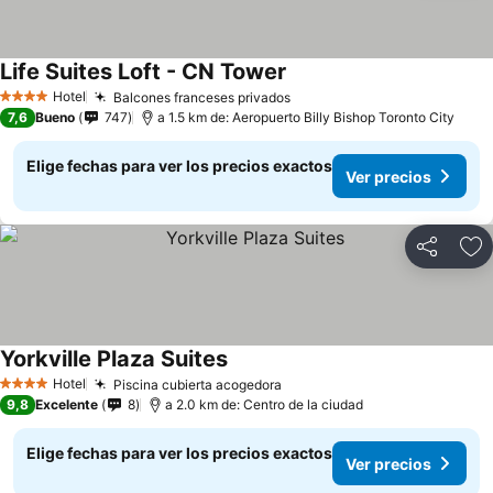
Life Suites Loft - CN Tower
Hotel
Balcones franceses privados
4 Estrellas
7,6
Bueno
747
a 1.5 km de: Aeropuerto Billy Bishop Toronto City
Elige fechas para ver los precios exactos
Ver precios
Compartir
Ag
Yorkville Plaza Suites
Hotel
Piscina cubierta acogedora
4 Estrellas
9,8
Excelente
8
a 2.0 km de: Centro de la ciudad
Elige fechas para ver los precios exactos
Ver precios