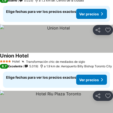
7,9
Bueno
5.025
a 1.3 km de: Centro de la ciudad
Elige fechas para ver los precios exactos
Ver precios
Compartir
Ag
Union Hotel
Hotel
Transformación chic de mediados de siglo
4 Estrellas
8,7
Excelente
5.019
a 1.9 km de: Aeropuerto Billy Bishop Toronto City
Elige fechas para ver los precios exactos
Ver precios
Compartir
Ag