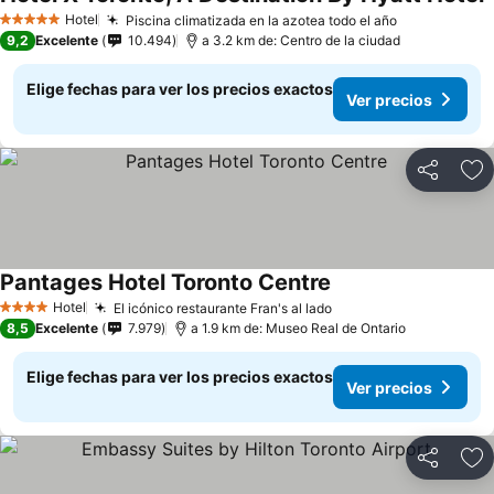
Hotel
Piscina climatizada en la azotea todo el año
5 Estrellas
9,2
Excelente
10.494
a 3.2 km de: Centro de la ciudad
Elige fechas para ver los precios exactos
Ver precios
Compartir
Ag
Pantages Hotel Toronto Centre
Hotel
El icónico restaurante Fran's al lado
4 Estrellas
8,5
Excelente
7.979
a 1.9 km de: Museo Real de Ontario
Elige fechas para ver los precios exactos
Ver precios
Compartir
Ag