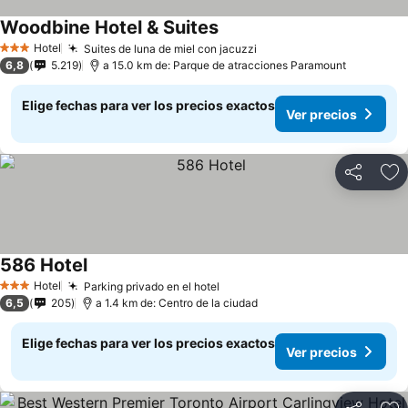
Woodbine Hotel & Suites
Hotel
Suites de luna de miel con jacuzzi
3 Estrellas
6,8
5.219
a 15.0 km de: Parque de atracciones Paramount
Elige fechas para ver los precios exactos
Ver precios
Compartir
Ag
586 Hotel
Hotel
Parking privado en el hotel
3 Estrellas
6,5
205
a 1.4 km de: Centro de la ciudad
Elige fechas para ver los precios exactos
Ver precios