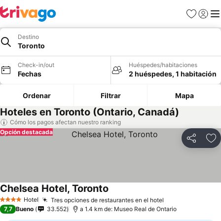
Favoritos
Iniciar 
Me
Destino
Toronto
Check-in/out
Huéspedes/habitaciones
Fechas
2 huéspedes, 1 habitación
Ordenar
Filtrar
Mapa
Hoteles en Toronto (Ontario, Canadá)
Cómo los pagos afectan nuestro ranking
Opción destacada
Compartir
Ag
Chelsea Hotel, Toronto
Hotel
Tres opciones de restaurantes en el hotel
4 Estrellas
7,7
Bueno
33.552
a 1.4 km de: Museo Real de Ontario