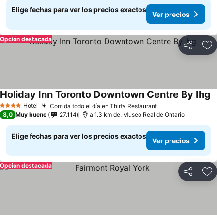
Elige fechas para ver los precios exactos
Ver precios
Opción destacada
Compartir
Ag
Holiday Inn Toronto Downtown Centre By Ihg
Hotel
Comida todo el día en Thirty Restaurant
4 Estrellas
8,0
Muy bueno
27.114
a 1.3 km de: Museo Real de Ontario
Elige fechas para ver los precios exactos
Ver precios
Opción destacada
Compartir
Ag