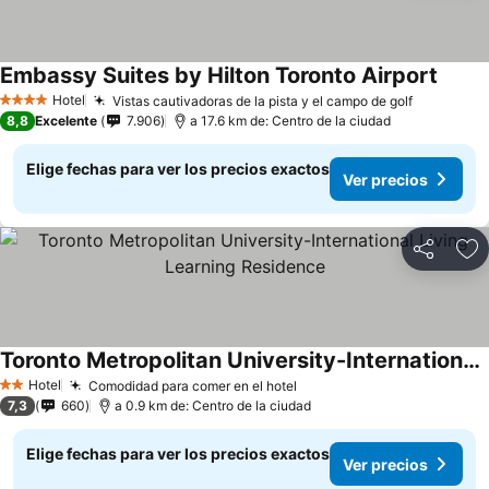
Embassy Suites by Hilton Toronto Airport
Hotel
Vistas cautivadoras de la pista y el campo de golf
4 Estrellas
8,8
Excelente
7.906
a 17.6 km de: Centro de la ciudad
Elige fechas para ver los precios exactos
Ver precios
Compartir
Ag
Toronto Metropolitan University-International Living Learning Residence
Hotel
Comodidad para comer en el hotel
2 Estrellas
7,3
660
a 0.9 km de: Centro de la ciudad
Elige fechas para ver los precios exactos
Ver precios