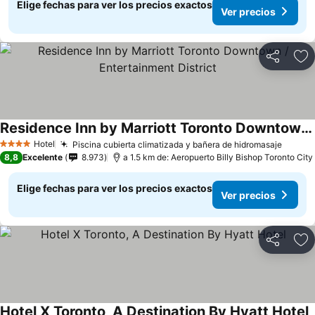
Elige fechas para ver los precios exactos
Ver precios
Compartir
Ag
Residence Inn by Marriott Toronto Downtown / Entertainment District
Hotel
Piscina cubierta climatizada y bañera de hidromasaje
4 Estrellas
8,8
Excelente
8.973
a 1.5 km de: Aeropuerto Billy Bishop Toronto City
Elige fechas para ver los precios exactos
Ver precios
Compartir
Ag
Hotel X Toronto, A Destination By Hyatt Hotel