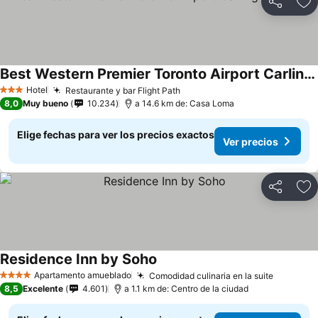
Compartir
Ag
Best Western Premier Toronto Airport Carlingview Hotel
Hotel
Restaurante y bar Flight Path
3 Estrellas
8,0
Muy bueno
10.234
a 14.6 km de: Casa Loma
Elige fechas para ver los precios exactos
Ver precios
Compartir
Ag
Residence Inn by Soho
Apartamento amueblado
Comodidad culinaria en la suite
4 Estrellas
8,5
Excelente
4.601
a 1.1 km de: Centro de la ciudad