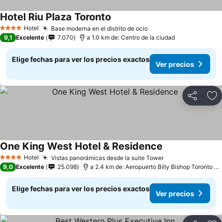
Hotel Riu Plaza Toronto
Hotel
Base moderna en el distrito de ocio
4 Estrellas
9,1
Excelente
7.070
a 1.0 km de: Centro de la ciudad
Elige fechas para ver los precios exactos
Ver precios
Compartir
Ag
One King West Hotel & Residence
Hotel
Vistas panorámicas desde la suite Tower
4 Estrellas
9,0
Excelente
25.098
a 2.4 km de: Aeropuerto Billy Bishop Toronto City
Elige fechas para ver los precios exactos
Ver precios