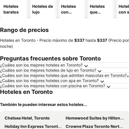
Hoteles
Hoteles de
Hoteles
Hoteles
Hote
baratos
lujo
con
que
con 
piscina
aceptan
mascotas
Rango de precios
Hoteles en Toronto -
Precio máximo
de
‎$337
hasta
‎$337
(Precio por
noche)
Preguntas frecuentes sobre Toronto
¿Cuáles son los mejores hoteles en Toronto?
¿Cuáles son los mejores hoteles de lujo en Toronto?
¿Cuáles son los mejores hoteles que admiten mascotas en Toronto?
¿Cuáles son los mejores hoteles con spa en Toronto?
¿Cuáles son los mejores hoteles con piscina en Toronto?
Hoteles en Toronto
También te pueden interesar estos hoteles...
Chelsea Hotel, Toronto
Homewood Suites by Hilton Toronto Airport Corporate Centre
Holiday Inn Express Toronto Downtown By Ihg
Crowne Plaza Toronto North York