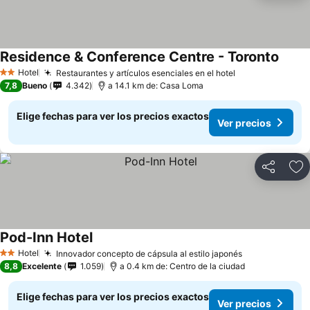
Residence & Conference Centre - Toronto
Hotel
Restaurantes y artículos esenciales en el hotel
2 Estrellas
7,8
Bueno
4.342
a 14.1 km de: Casa Loma
Elige fechas para ver los precios exactos
Ver precios
Compartir
Ag
Pod-Inn Hotel
Hotel
Innovador concepto de cápsula al estilo japonés
2 Estrellas
8,8
Excelente
1.059
a 0.4 km de: Centro de la ciudad
Elige fechas para ver los precios exactos
Ver precios