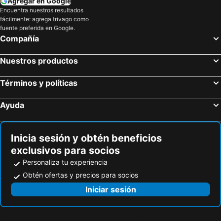
Agregar en Google
Quebec, Quebec Hoteles
Calgary, Alberta Hoteles
Encuentra nuestros resultados
fácilmente: agrega trivago como
Ottawa, Ontario Hoteles
Whistler, British Columbia Hoteles
fuente preferida en Google.
Compañía
Nuestros productos
Términos y políticas
Ayuda
Inicia sesión y obtén beneficios
exclusivos para socios
Personaliza tu experiencia
Obtén ofertas y precios para socios
Iniciar sesión