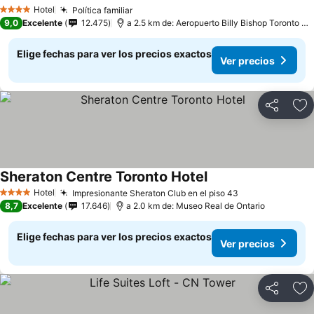
Hotel
Política familiar
4 Estrellas
9,0
Excelente
12.475
a 2.5 km de: Aeropuerto Billy Bishop Toronto City
Elige fechas para ver los precios exactos
Ver precios
Compartir
Ag
Sheraton Centre Toronto Hotel
Hotel
Impresionante Sheraton Club en el piso 43
4 Estrellas
8,7
Excelente
17.646
a 2.0 km de: Museo Real de Ontario
Elige fechas para ver los precios exactos
Ver precios
Compartir
Ag