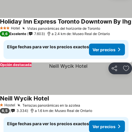
Holiday Inn Express Toronto Downtown By Ihg
Hotel
Vistas panorámicas del horizonte de Toronto
3 Estrellas
8,6
Excelente
7.603
a 2.4 km de: Museo Real de Ontario
Elige fechas para ver los precios exactos
Ver precios
Opción destacada
Compartir
Ag
Neill Wycik Hotel
Hostel
Terrazas panorámicas en la azotea
1 Estrellas
6,5
3.334
a 1.6 km de: Museo Real de Ontario
Elige fechas para ver los precios exactos
Ver precios