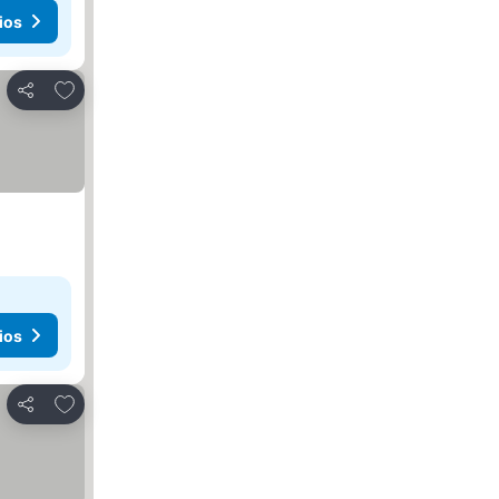
ios
Agregar a favoritos
Compartir
ios
Agregar a favoritos
Compartir