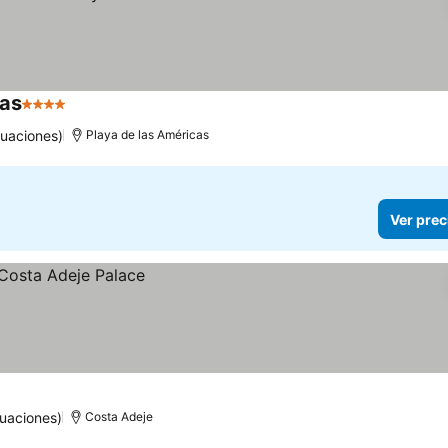
cas
4 Estrellas
tuaciones)
Playa de las Américas
Ver prec
uaciones)
Costa Adeje