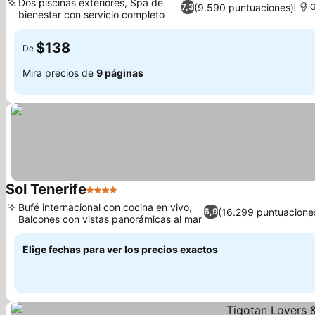
Dos piscinas exteriores, Spa de
(9.590 puntuaciones)
7,3
G
bienestar con servicio completo
$138
De
Mira precios de
9 páginas
Sol Tenerife
4 Estrellas
Bufé internacional con cocina en vivo,
(16.299 puntuacione
6,9
Balcones con vistas panorámicas al mar
Elige fechas para ver los precios exactos