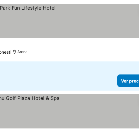
ones)
Arona
Ver prec