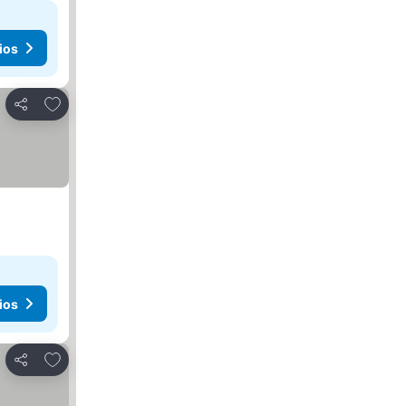
ios
Agregar a favoritos
Compartir
ios
Agregar a favoritos
Compartir