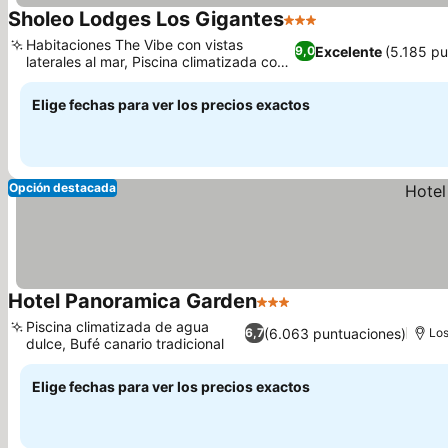
Sholeo Lodges Los Gigantes
3 Estrellas
Habitaciones The Vibe con vistas
Excelente
(5.185 pu
9,0
laterales al mar, Piscina climatizada con
vistas al Atlántico
Elige fechas para ver los precios exactos
Opción destacada
Hotel Panoramica Garden
3 Estrellas
Piscina climatizada de agua
(6.063 puntuaciones)
6,7
Los
dulce, Bufé canario tradicional
Elige fechas para ver los precios exactos