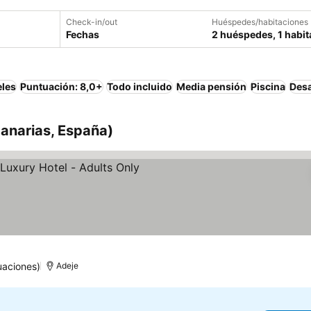
Check-in/out
Huéspedes/habitaciones
Fechas
2 huéspedes, 1 habit
eles
Puntuación: 8,0+
Todo incluido
Media pensión
Piscina
Desa
Canarias, España)
as
uaciones)
Adeje