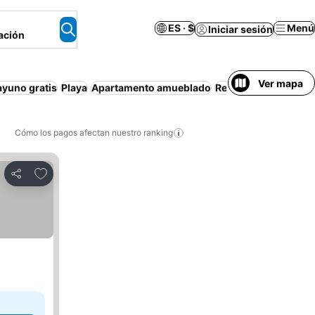
ES · $
Menú
Iniciar sesión
ación
Ver mapa
yuno gratis
Playa
Apartamento amueblado
Resort
Pensión com
Cómo los pagos afectan nuestro ranking
Agregar a favoritos
Compartir