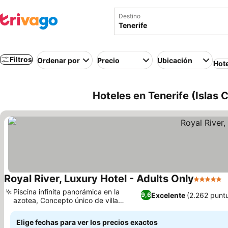
Destino
Filtros
Ordenar por
Precio
Ubicación
Hot
Hoteles en Tenerife (Islas 
Royal River, Luxury Hotel - Adults Only
5 Estrell
Piscina infinita panorámica en la
Excelente
(2.262 punt
9,6
azotea, Concepto único de villa
conectada por río
Elige fechas para ver los precios exactos