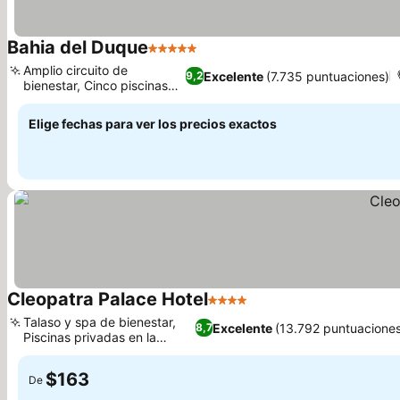
Bahia del Duque
5 Estrellas
Amplio circuito de
Excelente
(7.735 puntuaciones)
9,2
bienestar, Cinco piscinas
distintas
Elige fechas para ver los precios exactos
Cleopatra Palace Hotel
4 Estrellas
Talaso y spa de bienestar,
Excelente
(13.792 puntuaciones
8,7
Piscinas privadas en la
terraza
$163
De