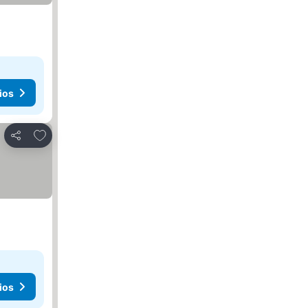
ios
Agregar a favoritos
Compartir
ios