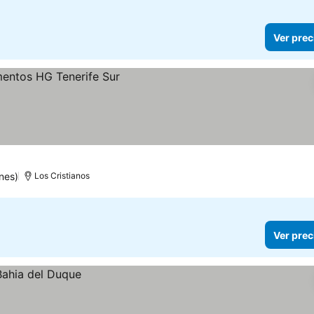
Ver prec
nes)
Los Cristianos
Ver prec