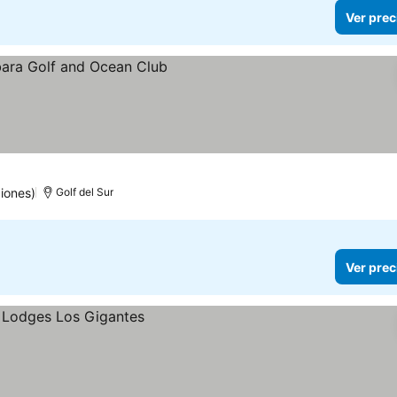
Ver prec
iones)
Golf del Sur
Ver prec