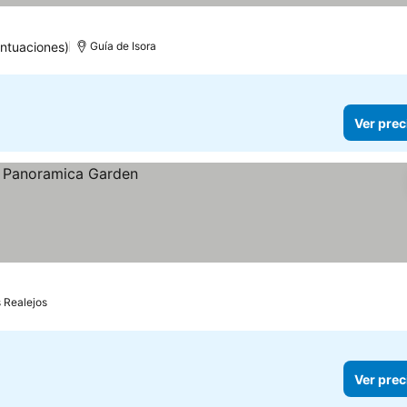
ntuaciones)
Guía de Isora
Ver prec
 Realejos
Ver prec