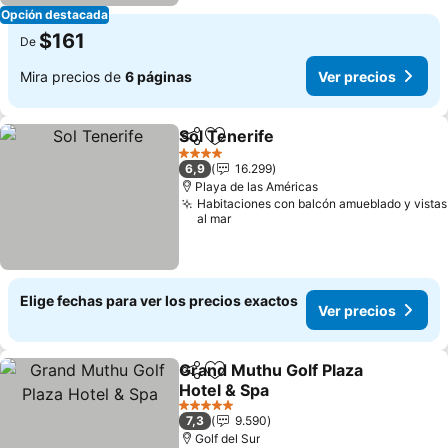
Opción destacada
$161
De
Mira precios de
6 páginas
Ver precios
Sol Tenerife
Compartir
Agregar a favoritos
4 Estrellas
6,9
16.299
Playa de las Américas
Habitaciones con balcón amueblado y vistas
al mar
Elige fechas para ver los precios exactos
Ver precios
Grand Muthu Golf Plaza
Compartir
Agregar a favoritos
Hotel & Spa
5 Estrellas
7,3
9.590
Golf del Sur