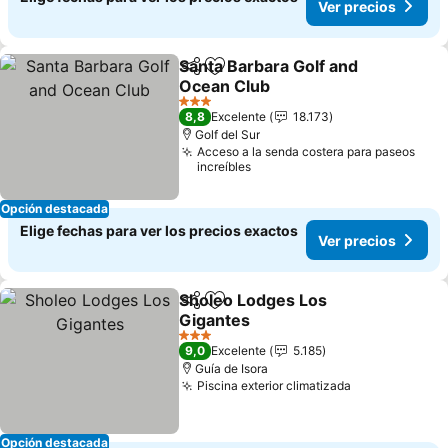
Ver precios
Santa Barbara Golf and
Compartir
Agregar a favoritos
Ocean Club
3 Estrellas
8,8
Excelente
18.173
Golf del Sur
Acceso a la senda costera para paseos
increíbles
Opción destacada
Elige fechas para ver los precios exactos
Ver precios
Sholeo Lodges Los
Compartir
Agregar a favoritos
Gigantes
3 Estrellas
9,0
Excelente
5.185
Guía de Isora
Piscina exterior climatizada
Opción destacada