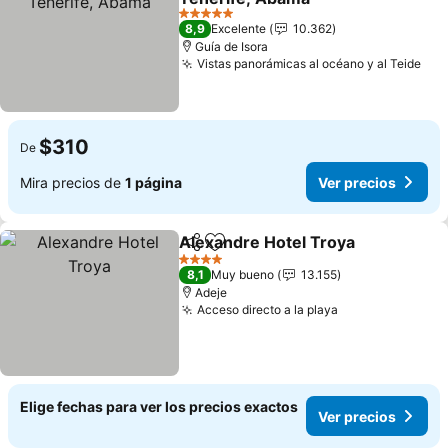
5 Estrellas
8,9
Excelente
10.362
Guía de Isora
Vistas panorámicas al océano y al Teide
$310
De
Mira precios de
1 página
Ver precios
Alexandre Hotel Troya
Compartir
Agregar a favoritos
4 Estrellas
8,1
Muy bueno
13.155
Adeje
Acceso directo a la playa
Elige fechas para ver los precios exactos
Ver precios