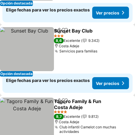
Opción destacada
Elige fechas para ver los precios exactos
Ver precios
Sunset Bay Club
Compartir
Agregar a favoritos
3 Estrellas
8,6
Excelente
9.342
Costa Adeje
Servicios para familias
Opción destacada
Elige fechas para ver los precios exactos
Ver precios
Tagoro Family & Fun
Compartir
Agregar a favoritos
Costa Adeje
4 Estrellas
8,7
Excelente
9.812
Costa Adeje
Club infantil Camelot con muchas
actividades