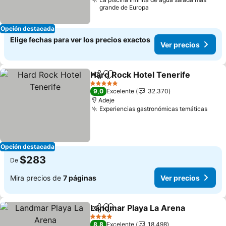
grande de Europa
Opción destacada
Elige fechas para ver los precios exactos
Ver precios
Hard Rock Hotel Tenerife
Compartir
Agregar a favoritos
5 Estrellas
9,0
Excelente
32.370
Adeje
Experiencias gastronómicas temáticas
Opción destacada
$283
De
Mira precios de
7 páginas
Ver precios
Landmar Playa La Arena
Compartir
Agregar a favoritos
4 Estrellas
8,8
Excelente
18.498