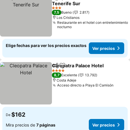
Compartir
Agregar a favoritos
Tenerife Sur
3 Estrellas
7,5
Bueno
2.817
Los Cristianos
Restaurante en el hotel con entretenimiento
nocturno
Elige fechas para ver los precios exactos
Ver precios
Cleopatra Palace Hotel
Compartir
Agregar a favoritos
4 Estrellas
8,7
Excelente
13.792
Costa Adeje
Acceso directo a Playa El Camisón
$162
De
Mira precios de
7 páginas
Ver precios