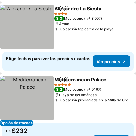
Alexandre La Siesta
Compartir
Agregar a favoritos
4 Estrellas
8,3
Muy bueno
8.997
Arona
Ubicación top cerca de la playa
Elige fechas para ver los precios exactos
Ver precios
Mediterranean Palace
Compartir
Agregar a favoritos
5 Estrellas
8,2
Muy bueno
9.197
Playa de las Américas
Ubicación privilegiada en la Milla de Oro
Opción destacada
$232
De