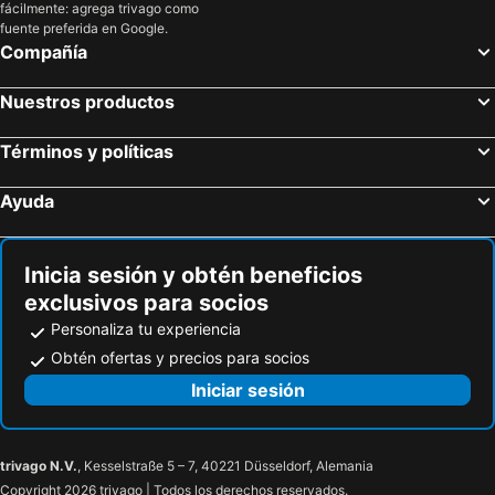
fácilmente: agrega trivago como
Hoteles en Playa Paraiso
Hoteles en Igueste de Candelaria
fuente preferida en Google.
Hoteles en Fasnia
Hoteles en Guamasa
Compañía
Hoteles en La Caleta
Hoteles en La Matanza
Nuestros productos
Hoteles en San Juan de la Rambla
Hoteles en Playa de la Arena
Hoteles en Arafo
Hoteles en El Sauzal
Términos y políticas
Hoteles en Los Gigantes
Hoteles en La Guancha Baja
Ayuda
Hoteles en Vilaflor
Inicia sesión y obtén beneficios
exclusivos para socios
Personaliza tu experiencia
Obtén ofertas y precios para socios
Iniciar sesión
trivago N.V.
, Kesselstraße 5 – 7, 40221 Düsseldorf, Alemania
Copyright 2026 trivago | Todos los derechos reservados.