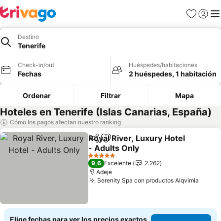
Favoritos
Iniciar 
Me
Destino
Tenerife
Check-in/out
Huéspedes/habitaciones
Fechas
2 huéspedes, 1 habitación
Ordenar
Filtrar
Mapa
Hoteles en Tenerife (Islas Canarias, España)
Cómo los pagos afectan nuestro ranking
Royal River, Luxury Hotel
Compartir
Agregar a favoritos
- Adults Only
5 Estrellas
9,6
Excelente
2.262
Adeje
Serenity Spa con productos Alqvimia
Elige fechas para ver los precios exactos