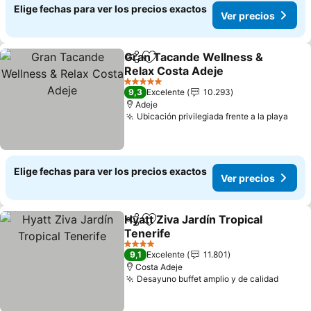
Elige fechas para ver los precios exactos
Ver precios
Gran Tacande Wellness &
Compartir
Agregar a favoritos
Relax Costa Adeje
5 Estrellas
9,3
Excelente
10.293
Adeje
Ubicación privilegiada frente a la playa
Elige fechas para ver los precios exactos
Ver precios
Hyatt Ziva Jardín Tropical
Compartir
Agregar a favoritos
Tenerife
4 Estrellas
9,1
Excelente
11.801
Costa Adeje
Desayuno buffet amplio y de calidad