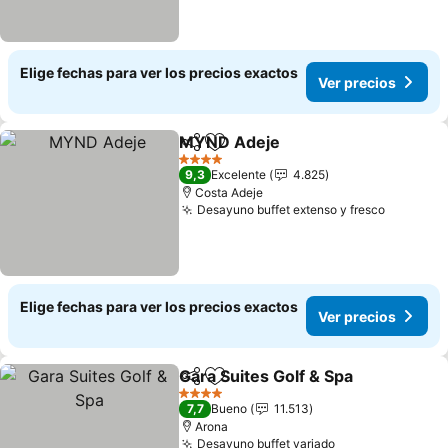
Elige fechas para ver los precios exactos
Ver precios
MYND Adeje
Compartir
Agregar a favoritos
4 Estrellas
9,3
Excelente
4.825
Costa Adeje
Desayuno buffet extenso y fresco
Elige fechas para ver los precios exactos
Ver precios
Gara Suites Golf & Spa
Compartir
Agregar a favoritos
4 Estrellas
7,7
Bueno
11.513
Arona
Desayuno buffet variado