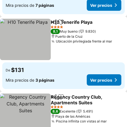
Mira precios de
7 páginas
Ver precios
H10 Tenerife Playa
Compartir
Agregar a favoritos
4 Estrellas
8,1
Muy bueno
9.830
Puerto de la Cruz
Ubicación privilegiada frente al mar
$131
De
Mira precios de
3 páginas
Ver precios
Regency Country Club,
Compartir
Agregar a favoritos
Apartments Suites
4 Estrellas
8,6
Excelente
5.491
Playa de las Américas
Piscina infinita con vistas al mar