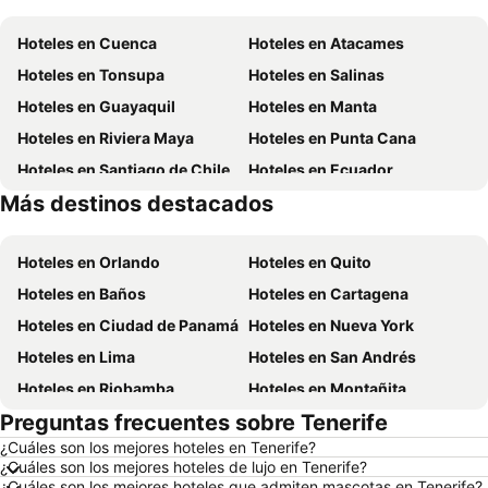
Hoteles en Cuenca
Hoteles en Atacames
Hoteles en Tonsupa
Hoteles en Salinas
Hoteles en Guayaquil
Hoteles en Manta
Hoteles en Riviera Maya
Hoteles en Punta Cana
Hoteles en Santiago de Chile
Hoteles en Ecuador
Más destinos destacados
Hoteles en México
Hoteles en Chicago
Hoteles en Orlando
Hoteles en Quito
Hoteles en Baños
Hoteles en Cartagena
Hoteles en Ciudad de Panamá
Hoteles en Nueva York
Hoteles en Lima
Hoteles en San Andrés
Hoteles en Riobamba
Hoteles en Montañita
Preguntas frecuentes sobre Tenerife
Hoteles en Puerto López
Hoteles en Pedernales
¿Cuáles son los mejores hoteles en Tenerife?
Hoteles en Miami
Hoteles en Roma
¿Cuáles son los mejores hoteles de lujo en Tenerife?
Hoteles en Ambato
Hoteles en Cojimies
¿Cuáles son los mejores hoteles que admiten mascotas en Tenerife?