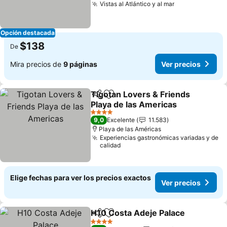
Vistas al Atlántico y al mar
Opción destacada
$138
De
Mira precios de
9 páginas
Ver precios
Tigotan Lovers & Friends
Compartir
Agregar a favoritos
Playa de las Americas
4 Estrellas
9,0
Excelente
11.583
Playa de las Américas
Experiencias gastronómicas variadas y de
calidad
Elige fechas para ver los precios exactos
Ver precios
H10 Costa Adeje Palace
Compartir
Agregar a favoritos
4 Estrellas