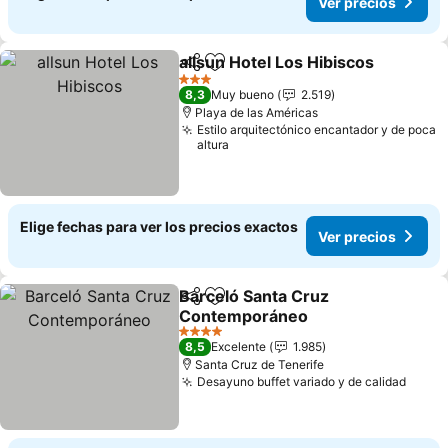
Ver precios
allsun Hotel Los Hibiscos
Compartir
Agregar a favoritos
3 Estrellas
8,3
Muy bueno
2.519
Playa de las Américas
Estilo arquitectónico encantador y de poca
altura
Elige fechas para ver los precios exactos
Ver precios
Barceló Santa Cruz
Compartir
Agregar a favoritos
Contemporáneo
4 Estrellas
8,5
Excelente
1.985
Santa Cruz de Tenerife
Desayuno buffet variado y de calidad