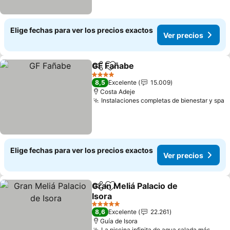
Elige fechas para ver los precios exactos
Ver precios
GF Fañabe
Compartir
Agregar a favoritos
4 Estrellas
8,5
Excelente
15.009
Costa Adeje
Instalaciones completas de bienestar y spa
Elige fechas para ver los precios exactos
Ver precios
Gran Meliá Palacio de
Compartir
Agregar a favoritos
Isora
5 Estrellas
8,6
Excelente
22.261
Guía de Isora
La piscina infinita de agua salada más