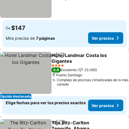
$147
De
Mira precios de
7 páginas
Ver precios
Hotel Landmar Costa los
Compartir
Agregar a favoritos
Gigantes
4 Estrellas
8,6
Excelente
23.065
Puerto Santiago
Complejo de piscinas climatizadas de lo más
variado
Opción destacada
Elige fechas para ver los precios exactos
Ver precios
The Ritz-Carlton
Compartir
Agregar a favoritos
Tenerife, Abama