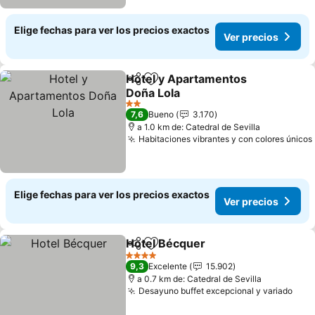
Elige fechas para ver los precios exactos
Ver precios
Hotel y Apartamentos
Compartir
Agregar a favoritos
Doña Lola
Ver precios
2 Estrellas
7,6
Bueno
3.170
a 1.0 km de: Catedral de Sevilla
Habitaciones vibrantes y con colores únicos
Elige fechas para ver los precios exactos
Ver precios
Hotel Bécquer
Compartir
Agregar a favoritos
Ver precios
4 Estrellas
9,3
Excelente
15.902
a 0.7 km de: Catedral de Sevilla
Desayuno buffet excepcional y variado
Ver 