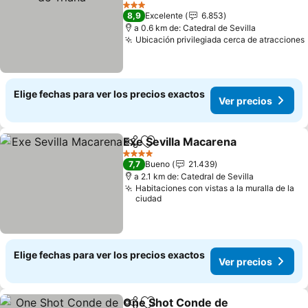
Ver precios
3 Estrellas
8,9
Excelente
6.853
a 0.6 km de: Catedral de Sevilla
Ubicación privilegiada cerca de atracciones
Elige fechas para ver los precios exactos
Ver precios
Exe Sevilla Macarena
Compartir
Agregar a favoritos
Ver p
4 Estrellas
7,7
Bueno
21.439
a 2.1 km de: Catedral de Sevilla
Habitaciones con vistas a la muralla de la
ciudad
Elige fechas para ver los precios exactos
Ver precios
One Shot Conde de