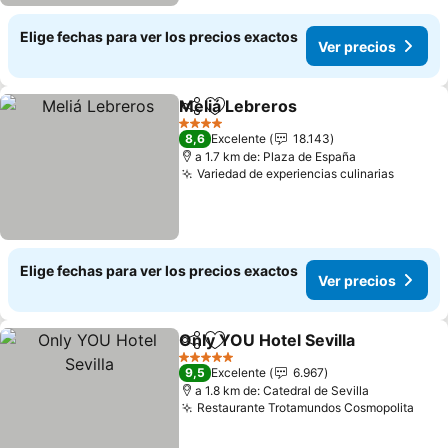
Elige fechas para ver los precios exactos
Ver precios
Meliá Lebreros
Compartir
Agregar a favoritos
Ver precios
4 Estrellas
8,6
Excelente
18.143
a 1.7 km de: Plaza de España
Variedad de experiencias culinarias
Ver pre
Elige fechas para ver los precios exactos
Ver precios
Only YOU Hotel Sevilla
Compartir
Agregar a favoritos
Ver
5 Estrellas
9,5
Excelente
6.967
a 1.8 km de: Catedral de Sevilla
Restaurante Trotamundos Cosmopolita
Ver 