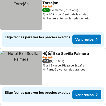
Compartir
Agregar a favoritos
Torrejón
Ver precios
4 Estrellas
8,6
Excelente
3.452
a 1.0 km de: Centro de la ciudad
Restaurante Lalola, galardonado
Ver preci
Elige fechas para ver los precios exactos
Ver precios
Hotel Exe Sevilla Palmera
Compartir
Agregar a favoritos
V
4 Estrellas
7,4
8.937
a 1.5 km de: Plaza de España
Parqué y ventanales grandes
Ver precios
Elige fechas para ver los precios exactos
Ver precios