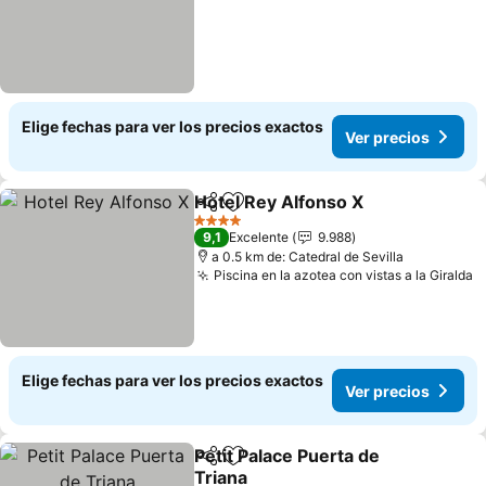
Elige fechas para ver los precios exactos
Ver precios
Hotel Rey Alfonso X
Compartir
Agregar a favoritos
Ver pr
4 Estrellas
9,1
Excelente
9.988
a 0.5 km de: Catedral de Sevilla
Piscina en la azotea con vistas a la Giralda
V
Elige fechas para ver los precios exactos
Ver precios
Petit Palace Puerta de
Compartir
Agregar a favoritos
Triana