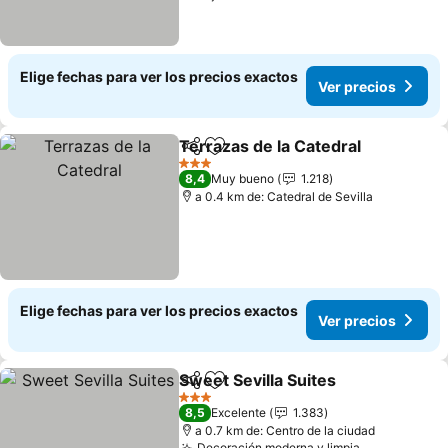
Elige fechas para ver los precios exactos
Ver precios
Terrazas de la Catedral
Compartir
Agregar a favoritos
Ver
3 Estrellas
8,4
Muy bueno
1.218
a 0.4 km de: Catedral de Sevilla
Elige fechas para ver los precios exactos
Ver precios
Sweet Sevilla Suites
Compartir
Agregar a favoritos
Ver pr
3 Estrellas
8,5
Excelente
1.383
a 0.7 km de: Centro de la ciudad
Decoración moderna y limpia