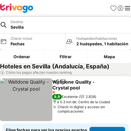
Favoritos
Iniciar 
Me
Destino
Sevilla
Check-in/out
Huéspedes/habitaciones
Fechas
2 huéspedes, 1 habitación
Ordenar
Filtrar
Mapa
Hoteles en Sevilla (Andalucía, España)
Cómo los pagos afectan nuestro ranking
Welldone Quality -
Compartir
Agregar a favoritos
Crystal pool
Ver precios
1 Estrellas
8,9
Excelente
2.838
a 0.3 km de: Centro de la ciudad
Check-in digital y acceso sin
complicaciones
Elige fechas para ver los precios exactos