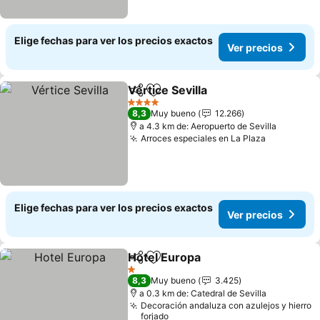
Elige fechas para ver los precios exactos
Ver precios
Vértice Sevilla
Compartir
Agregar a favoritos
Ver precios
4 Estrellas
8,3
Muy bueno
12.266
a 4.3 km de: Aeropuerto de Sevilla
Arroces especiales en La Plaza
Ver preci
Elige fechas para ver los precios exactos
Ver precios
Hotel Europa
Compartir
Agregar a favoritos
Ver precios
1 Estrellas
8,3
Muy bueno
3.425
a 0.3 km de: Catedral de Sevilla
Decoración andaluza con azulejos y hierro
forjado