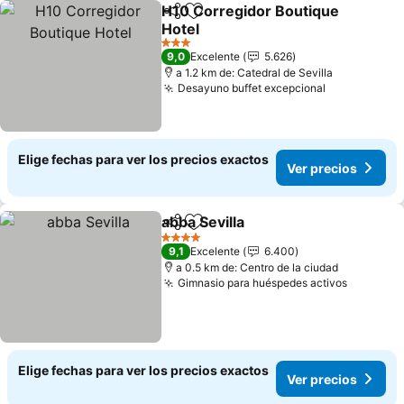
H10 Corregidor Boutique
Compartir
Agregar a favoritos
Hotel
Ver precios
3 Estrellas
9,0
Excelente
5.626
a 1.2 km de: Catedral de Sevilla
Desayuno buffet excepcional
Ver precios
Elige fechas para ver los precios exactos
Ver precios
abba Sevilla
Compartir
Agregar a favoritos
Ver precios
4 Estrellas
9,1
Excelente
6.400
a 0.5 km de: Centro de la ciudad
Gimnasio para huéspedes activos
Ver prec
Elige fechas para ver los precios exactos
Ver precios