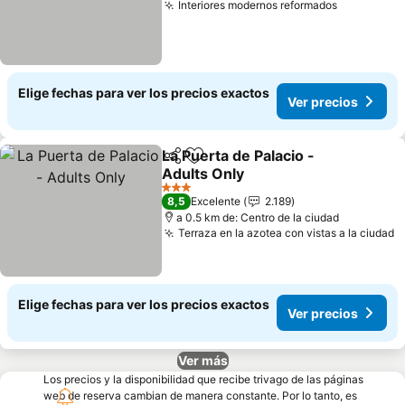
Interiores modernos reformados
Ver preci
Elige fechas para ver los precios exactos
Ver precios
La Puerta de Palacio -
Compartir
Agregar a favoritos
Adults Only
Ver precios
3 Estrellas
8,5
Excelente
2.189
a 0.5 km de: Centro de la ciudad
Terraza en la azotea con vistas a la ciudad
V
Elige fechas para ver los precios exactos
Ver precios
Ver más
Los precios y la disponibilidad que recibe trivago de las páginas
web de reserva cambian de manera constante. Por lo tanto, es