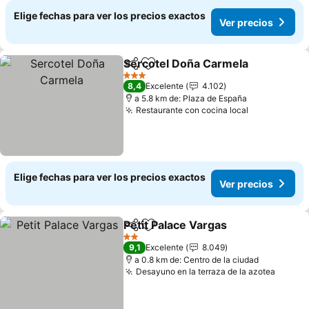
Elige fechas para ver los precios exactos
Ver precios
Sercotel Doña Carmela
Compartir
Agregar a favoritos
Ver
3 Estrellas
8,4
Excelente
4.102
a 5.8 km de: Plaza de España
Restaurante con cocina local
Ver precios
Elige fechas para ver los precios exactos
Ver precios
Petit Palace Vargas
Compartir
Agregar a favoritos
Ver pre
2 Estrellas
9,1
Excelente
8.049
a 0.8 km de: Centro de la ciudad
Desayuno en la terraza de la azotea
Ver pr