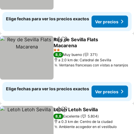
Elige fechas para ver los precios exactos
Ver precios
Rey de Sevilla Flats
Compartir
Agregar a favoritos
Macarena
Ver precios
2 Estrellas
8,0
Muy bueno
371
a 2.0 km de: Catedral de Sevilla
Ventanas francesas con vistas a naranjos
Ve
Elige fechas para ver los precios exactos
Ver precios
Letoh Letoh Sevilla
Compartir
Agregar a favoritos
Ver pre
8,8
Excelente
5.804
a 0.3 km de: Centro de la ciudad
Ambiente acogedor en el vestíbulo
Ver pre