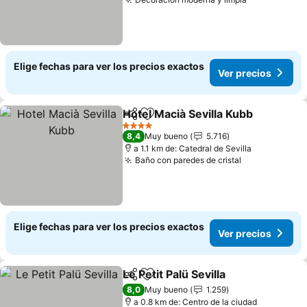
Ver precios
Elige fechas para ver los precios exactos
Ver precios
Hotel Macià Sevilla Kubb
Compartir
Agregar a favoritos
Ve
4 Estrellas
8,4
Muy bueno
5.716
a 1.1 km de: Catedral de Sevilla
Baño con paredes de cristal
Ver precios
Elige fechas para ver los precios exactos
Ver precios
Le Petit Palü Sevilla
Compartir
Agregar a favoritos
Ver pre
8,0
Muy bueno
1.259
a 0.8 km de: Centro de la ciudad