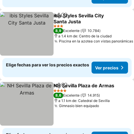
ibis Styles Sevilla City
Compartir
Agregar a favoritos
Santa Justa
Ver precios
3 Estrellas
8,9
Excelente
10.784
a 1.4 km de: Centro de la ciudad
Piscina en la azotea con vistas panorámicas
Elige fechas para ver los precios exactos
Ver precios
NH Sevilla Plaza de Armas
Compartir
Agregar a favoritos
4 Estrellas
8,6
Excelente
14.915
a 1.1 km de: Catedral de Sevilla
Gimnasio bien equipado
Ver precios