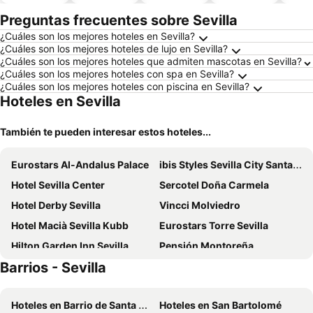
piscina
aceptan
mascotas
Preguntas frecuentes sobre Sevilla
¿Cuáles son los mejores hoteles en Sevilla?
¿Cuáles son los mejores hoteles de lujo en Sevilla?
¿Cuáles son los mejores hoteles que admiten mascotas en Sevilla?
¿Cuáles son los mejores hoteles con spa en Sevilla?
¿Cuáles son los mejores hoteles con piscina en Sevilla?
Hoteles en Sevilla
También te pueden interesar estos hoteles...
Eurostars Al-Andalus Palace
ibis Styles Sevilla City Santa Justa
Hotel Sevilla Center
Sercotel Doña Carmela
Hotel Derby Sevilla
Vincci Molviedro
Hotel Macià Sevilla Kubb
Eurostars Torre Sevilla
Hilton Garden Inn Sevilla
Pensión Montoreña
Barrios - Sevilla
Hotel Giralda Center
Hostel Ikigai
Hotel Gravina 51
Barceló Sevilla Renacimiento
Hoteles en Barrio de Santa Cruz
Hoteles en San Bartolomé
Meliá Lebreros
Vértice Sevilla