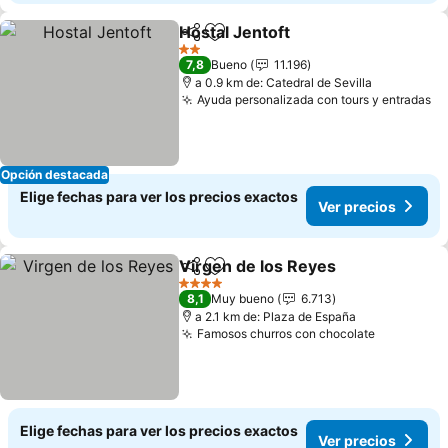
Hostal Jentoft
Compartir
Agregar a favoritos
Ver precios
2 Estrellas
7,8
Bueno
11.196
a 0.9 km de: Catedral de Sevilla
Ayuda personalizada con tours y entradas
Ve
Opción destacada
Elige fechas para ver los precios exactos
Ver precios
Virgen de los Reyes
Compartir
Agregar a favoritos
Ver pr
4 Estrellas
8,1
Muy bueno
6.713
a 2.1 km de: Plaza de España
Famosos churros con chocolate
Ver preci
Elige fechas para ver los precios exactos
Ver precios