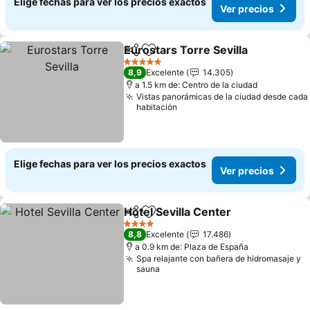
Elige fechas para ver los precios exactos
Ver precios
Eurostars Torre Sevilla
Compartir
Agregar a favoritos
Ver
5 Estrellas
8,9
Excelente
14.305
a 1.5 km de: Centro de la ciudad
Vistas panorámicas de la ciudad desde cada
habitación
Elige fechas para ver los precios exactos
Ver precios
Hotel Sevilla Center
Compartir
Agregar a favoritos
Ver pr
4 Estrellas
8,8
Excelente
17.486
a 0.9 km de: Plaza de España
Spa relajante con bañera de hidromasaje y
sauna