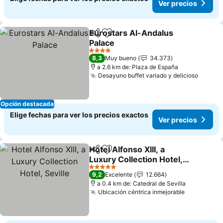
Ver precios
Eurostars Al-Andalus
Compartir
Agregar a favoritos
Palace
Ver precios
4 Estrellas
8,3
Muy bueno
34.373
a 2.6 km de: Plaza de España
Desayuno buffet variado y delicioso
Ver pr
Opción destacada
Elige fechas para ver los precios exactos
Ver precios
Hotel Alfonso XIII, a
Compartir
Agregar a favoritos
Luxury Collection Hotel,
Seville
Ver precios
5 Estrellas
9,2
Excelente
12.664
a 0.4 km de: Catedral de Sevilla
Ubicación céntrica inmejorable
Ver preci