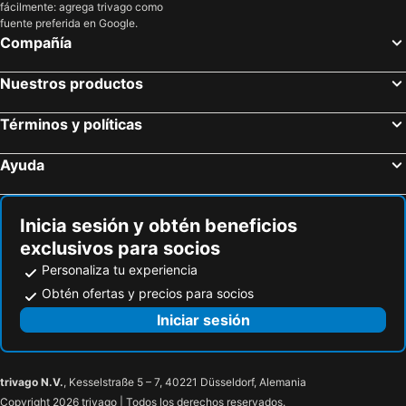
fácilmente: agrega trivago como
Loja, Andalucía Hoteles
Lucena, Andalucía Hoteles
fuente preferida en Google.
Madrid, Madrid Hoteles
Barcelona, Cataluña Hoteles
Compañía
Valencia, Comunidad Valenciana Hoteles
Granada, Andalucía Hoteles
Nuestros productos
Benidorm, Comunidad Valenciana Hoteles
Alicante, Comunidad Valenciana Hoteles
Palma, Islas Baleares Hoteles
Términos y políticas
Ayuda
Inicia sesión y obtén beneficios
exclusivos para socios
Personaliza tu experiencia
Obtén ofertas y precios para socios
Iniciar sesión
trivago N.V.
, Kesselstraße 5 – 7, 40221 Düsseldorf, Alemania
Copyright 2026 trivago | Todos los derechos reservados.