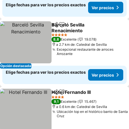
Elige fechas para ver los precios exactos
Ver precios
Barceló Sevilla
Compartir
Agregar a favoritos
Renacimiento
Ver precios
5 Estrellas
8,8
Excelente
19.078
a 2.7 km de: Catedral de Sevilla
Excepcional restaurante de arroces
Arrozante
Opción destacada
Elige fechas para ver los precios exactos
Ver precios
Hotel Fernando III
Compartir
Agregar a favoritos
Ver prec
4 Estrellas
9,1
Excelente
15.467
a 0.6 km de: Catedral de Sevilla
Ubicación top en el histórico barrio de Santa
Cruz