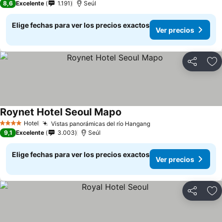
8,6
Excelente
1.191
Seúl
Elige fechas para ver los precios exactos
Ver precios
Compartir
Ag
Roynet Hotel Seoul Mapo
Ver precios
Hotel
Vistas panorámicas del río Hangang
Ver precios
4 Estrellas
9,1
Excelente
3.003
Seúl
Elige fechas para ver los precios exactos
Ver precios
Compartir
Ag