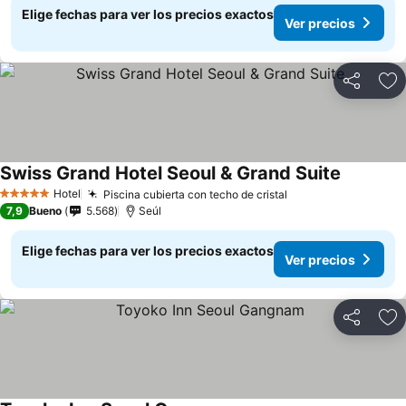
Elige fechas para ver los precios exactos
Ver precios
Compartir
Ag
Swiss Grand Hotel Seoul & Grand Suite
Ver preci
Hotel
Piscina cubierta con techo de cristal
Ver precios
5 Estrellas
7,9
Bueno
5.568
Seúl
Elige fechas para ver los precios exactos
Ver precios
Compartir
Ag