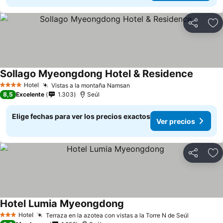
Compartir
Ag
Sollago Myeongdong Hotel & Residence
Ver pre
Hotel
Vistas a la montaña Namsan
Ver precios
4 Estrellas
8,5
Excelente
1.303
Seúl
Elige fechas para ver los precios exactos
Ver precios
Compartir
Ag
Hotel Lumia Myeongdong
Ver precios
Hotel
Terraza en la azotea con vistas a la Torre N de Seúl
Ver prec
3 Estrellas