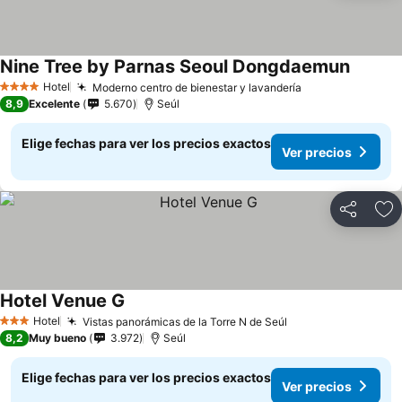
Nine Tree by Parnas Seoul Dongdaemun
Ver pre
Hotel
Moderno centro de bienestar y lavandería
Ver precios
4 Estrellas
8,9
Excelente
5.670
Seúl
Elige fechas para ver los precios exactos
Ver precios
Compartir
Ag
Hotel Venue G
Ver precios
Hotel
Vistas panorámicas de la Torre N de Seúl
Ver precios
3 Estrellas
8,2
Muy bueno
3.972
Seúl
Elige fechas para ver los precios exactos
Ver precios