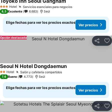
Toyoko Inn Seoul Gangnam
Ver precios
Hotel
Servicios esenciales para negocios
Ver precios
3 Estrellas
8,5
Excelente
6.683
Seúl
Elige fechas para ver los precios exactos
Ver precios
Opción destacada
Compartir
Ag
Seoul N Hotel Dongdaemun
Ver precios
Hotel
Salón y cafetería compartidos
Ver precios
2 Estrellas
7,6
Bueno
4.773
Seúl
Elige fechas para ver los precios exactos
Ver precios
Compartir
Ag