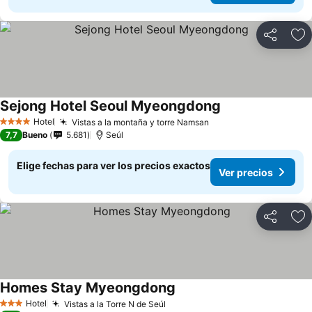
Compartir
Ag
Sejong Hotel Seoul Myeongdong
Ver precios
Hotel
Vistas a la montaña y torre Namsan
Ver precios
4 Estrellas
7,7
Bueno
5.681
Seúl
Elige fechas para ver los precios exactos
Ver precios
Compartir
Ag
Homes Stay Myeongdong
Ver precios
Hotel
Vistas a la Torre N de Seúl
Ver precios
3 Estrellas