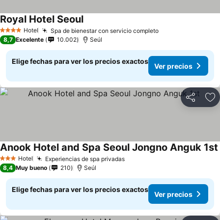
Royal Hotel Seoul
Ver precios
Hotel
Spa de bienestar con servicio completo
Ver precios
4 Estrellas
8,7
Excelente
10.002
Seúl
Elige fechas para ver los precios exactos
Ver precios
Compartir
Ag
Anook Hotel and Spa Seoul Jongno Anguk 1st
Hotel
Experiencias de spa privadas
Ver precios
3 Estrellas
8,4
Muy bueno
210
Seúl
Elige fechas para ver los precios exactos
Ver precios