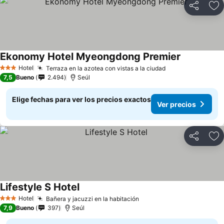
Compartir
Ag
Ekonomy Hotel Myeongdong Premier
Ver precios
Hotel
Terraza en la azotea con vistas a la ciudad
Ver precios
3 Estrellas
7,5
Bueno
2.494
Seúl
Elige fechas para ver los precios exactos
Ver precios
Compartir
Ag
Lifestyle S Hotel
Ver precios
Hotel
Bañera y jacuzzi en la habitación
Ver precios
3 Estrellas
7,9
Bueno
397
Seúl