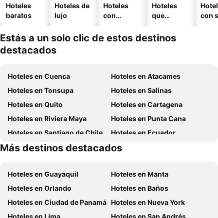
Hoteles
Hoteles de
Hoteles
Hoteles
Hote
baratos
lujo
con
que
con 
piscina
aceptan
mascotas
Estás a un solo clic de estos destinos
destacados
Hoteles en Cuenca
Hoteles en Atacames
Hoteles en Tonsupa
Hoteles en Salinas
Hoteles en Quito
Hoteles en Cartagena
Hoteles en Riviera Maya
Hoteles en Punta Cana
Hoteles en Santiago de Chile
Hoteles en Ecuador
Más destinos destacados
Hoteles en México
Hoteles en Galápagos
Hoteles en Guayaquil
Hoteles en Manta
Hoteles en Orlando
Hoteles en Baños
Hoteles en Ciudad de Panamá
Hoteles en Nueva York
Hoteles en Lima
Hoteles en San Andrés