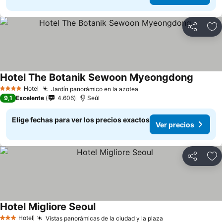
Compartir
Ag
Hotel The Botanik Sewoon Myeongdong
Ver pre
Hotel
Jardín panorámico en la azotea
Ver precios
4 Estrellas
9,1
Excelente
4.606
Seúl
Elige fechas para ver los precios exactos
Ver precios
Compartir
Ag
Hotel Migliore Seoul
Ver precios
Hotel
Vistas panorámicas de la ciudad y la plaza
Ver precios
3 Estrellas