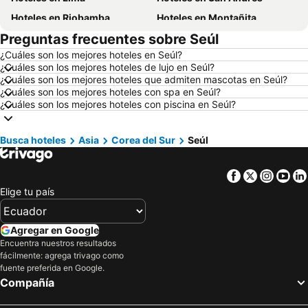
Hoteles en Riobamba
Hoteles en Montañita
Preguntas frecuentes sobre Seúl
Hoteles en Puerto López
Hoteles en Pedernales
¿Cuáles son los mejores hoteles en Seúl?
Hoteles en Miami
Hoteles en Roma
¿Cuáles son los mejores hoteles de lujo en Seúl?
Hoteles en Ambato
Hoteles en Cojimies
¿Cuáles son los mejores hoteles que admiten mascotas en Seúl?
¿Cuáles son los mejores hoteles con spa en Seúl?
Hoteles en Lisboa
Hoteles en Zorritos
¿Cuáles son los mejores hoteles con piscina en Seúl?
Hoteles en Oporto
Hoteles en Chicago
Hoteles en Panamá
Hoteles en Esmeraldas
Busca hoteles
Asia
Corea del Sur
Seúl
Hoteles en Curazao
Hoteles en Guatemala
Facebook
Twitter
Insta
Yo
Hoteles en Santa Cruz
Hoteles en Colombia
Elige tu país
Hoteles en Campania
Hoteles en Manabí
Hoteles en Italia
Hoteles en Noruega
Agregar en Google
Hoteles en Tailandia
Hoteles en Nueva Jersey
Encuentra nuestros resultados
fácilmente: agrega trivago como
Hoteles en El Caribe
Hoteles en Lima
fuente preferida en Google.
Hoteles en Tumbes
Hoteles en Orellana
Compañía
Hoteles en San Cristóbal
Hoteles en Isla de Santorini