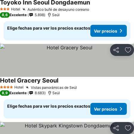
Toyoko Inn Seoul Dongdaemun
Ver precios
Hotel
Auténtico bufé de desayuno coreano
Ver precios
3 Estrellas
8,6
Excelente
5.898
Seúl
Elige fechas para ver los precios exactos
Ver precios
Compartir
Ag
Hotel Gracery Seoul
Ver precios
Hotel
Vistas panorámicas de Seúl
Ver precios
4 Estrellas
8,9
Excelente
8.683
Seúl
Elige fechas para ver los precios exactos
Ver precios
Compartir
Ag