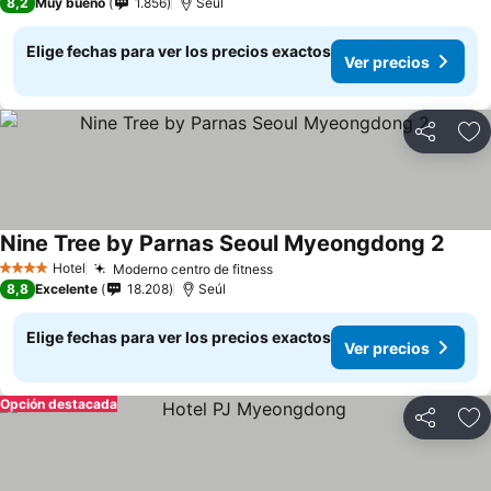
8,2
Muy bueno
1.856
Seúl
Elige fechas para ver los precios exactos
Ver precios
Compartir
Ag
Nine Tree by Parnas Seoul Myeongdong 2
Ver p
Hotel
Moderno centro de fitness
Ver precios
4 Estrellas
8,8
Excelente
18.208
Seúl
Elige fechas para ver los precios exactos
Ver precios
Opción destacada
Compartir
Ag