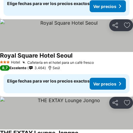
Elige fechas para ver los precios exactos
Ver precios
Compartir
Ag
Royal Square Hotel Seoul
Ver precios
Hotel
Cafetería en el hotel para un café fresco
Ver precios
3 Estrellas
8,7
Excelente
3.464
Seúl
Elige fechas para ver los precios exactos
Ver precios
Compartir
Ag