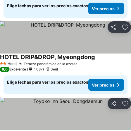
Elige fechas para ver los precios exactos
Ver precios
Compartir
Ag
HOTEL DRIP&DROP, Myeongdong
Ver precios
Hotel
Terraza panorámica en la azotea
Ver precios
2 Estrellas
8,6
Excelente
1.087
Seúl
Elige fechas para ver los precios exactos
Ver precios
Compartir
Ag