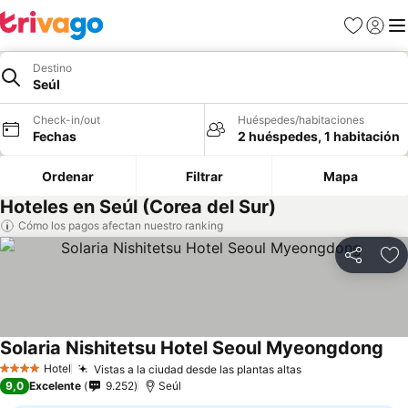
Favoritos
Iniciar 
Me
Destino
Seúl
Check-in/out
Huéspedes/habitaciones
Fechas
2 huéspedes, 1 habitación
Ordenar
Filtrar
Mapa
Hoteles en Seúl (Corea del Sur)
Cómo los pagos afectan nuestro ranking
Compartir
Ag
Solaria Nishitetsu Hotel Seoul Myeongdong
Ver
Hotel
Vistas a la ciudad desde las plantas altas
Ver precios
4 Estrellas
9,0
Excelente
9.252
Seúl