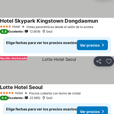
Hotel Skypark Kingstown Dongdaemun
Ver prec
Hotel
Vistas panorámicas desde el salón de la azotea
Ver precio
4 Estrellas
8,8
Excelente
12.609
Seúl
Elige fechas para ver los precios exactos
Ver precios
Opción destacada
Compartir
Ag
Lotte Hotel Seoul
Ver precios
Hotel
Piscina cubierta con techo de cristal
Ver precios
5 Estrellas
9,0
Excelente
22.585
Seúl
Elige fechas para ver los precios exactos
Ver precios