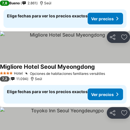
7,8
Bueno
2.861
Seúl
Elige fechas para ver los precios exactos
Ver precios
Compartir
Ag
Migliore Hotel Seoul Myeongdong
Ver precios
Hotel
Opciones de habitaciones familiares versátiles
Ver precios
4 Estrellas
7,2
11.094
Seúl
Elige fechas para ver los precios exactos
Ver precios
Compartir
Ag