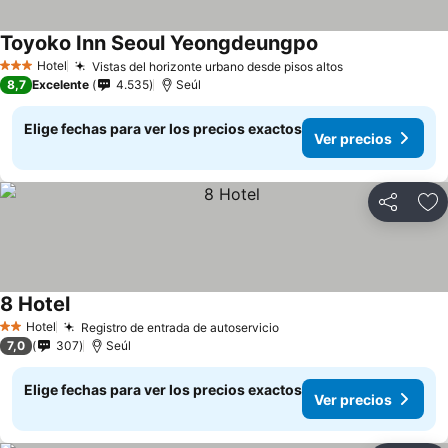
Toyoko Inn Seoul Yeongdeungpo
Ver precios
Hotel
Vistas del horizonte urbano desde pisos altos
Ver precios
3 Estrellas
8,7
Excelente
4.535
Seúl
Elige fechas para ver los precios exactos
Ver precios
Compartir
Ag
8 Hotel
Ver precios
Hotel
Registro de entrada de autoservicio
Ver precios
2 Estrellas
7,0
307
Seúl
Elige fechas para ver los precios exactos
Ver precios