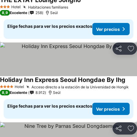
THE EXTAY Lounge Jongno
Ver precios
Hotel
Habitaciones familiares
Ver precios
3 Estrellas
8,9
Excelente
258
Seúl
Elige fechas para ver los precios exactos
Ver precios
Compartir
Ag
Holiday Inn Express Seoul Hongdae By Ihg
Ver 
Hotel
Acceso directo a la estación de la Universidad de Hongik
Ver
4 Estrellas
8,9
Excelente
8.912
Seúl
Elige fechas para ver los precios exactos
Ver precios
Compartir
Ag