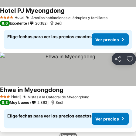
Hotel PJ Myeongdong
Ver precios
Hotel
Amplias habitaciones cuádruples y familiares
Ver precios
4 Estrellas
8,6
Excelente
20.182
Seúl
Elige fechas para ver los precios exactos
Ver precios
Compartir
Ag
Ehwa in Myeongdong
Ver precios
Hotel
Vistas a la Catedral de Myeongdong
Ver precios
3 Estrellas
8,3
Muy bueno
2.363
Seúl
Elige fechas para ver los precios exactos
Ver precios
Ver más