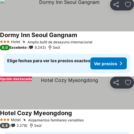
Compartir
Ag
Dormy Inn Seoul Gangnam
Ver precios
Hotel
Amplio bufé de desayuno internacional
Ver precios
3 Estrellas
9,0
Excelente
9.243
Seúl
Elige fechas para ver los precios exactos
Ver precios
Opción destacada
Compartir
Ag
Hotel Cozy Myeongdong
Ver precios
Motel
Alojamientos familiares versátiles
Ver precios
3 Estrellas
6,8
2.278
Seúl