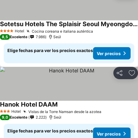
Sotetsu Hotels The Splaisir Seoul Myeongdong
Ver precios
Hotel
Cocina coreana e italiana auténtica
Ver precios
4 Estrellas
8,5
Excelente
7.986
Seúl
Elige fechas para ver los precios exactos
Ver precios
Compartir
Ag
Hanok Hotel DAAM
Ver precios
Hotel
Vistas de la Torre Namsan desde la azotea
Ver precios
3 Estrellas
9,0
Excelente
2.222
Seúl
Elige fechas para ver los precios exactos
Ver precios