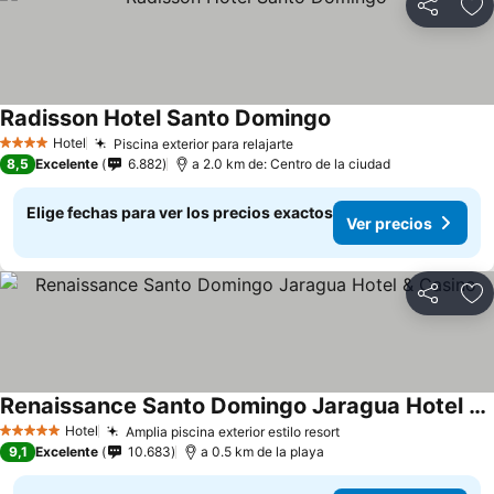
Compartir
Ag
Radisson Hotel Santo Domingo
Hotel
Piscina exterior para relajarte
4 Estrellas
8,5
Excelente
6.882
a 2.0 km de: Centro de la ciudad
Elige fechas para ver los precios exactos
Ver precios
Compartir
Ag
Renaissance Santo Domingo Jaragua Hotel & Casino
Hotel
Amplia piscina exterior estilo resort
5 Estrellas
9,1
Excelente
10.683
a 0.5 km de la playa