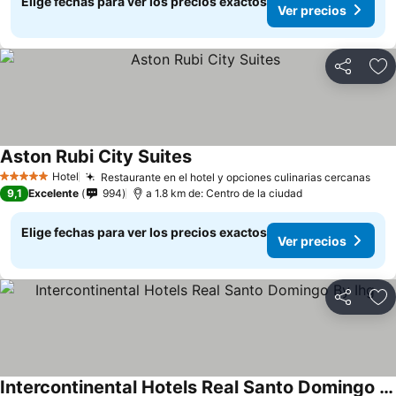
Elige fechas para ver los precios exactos
Ver precios
Compartir
Ag
Aston Rubi City Suites
Hotel
Restaurante en el hotel y opciones culinarias cercanas
5 Estrellas
9,1
Excelente
994
a 1.8 km de: Centro de la ciudad
Elige fechas para ver los precios exactos
Ver precios
Compartir
Ag
Intercontinental Hotels Real Santo Domingo By Ihg