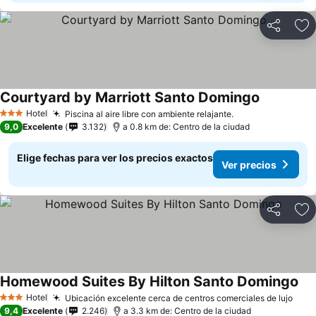
Compartir
Ag
Courtyard by Marriott Santo Domingo
Hotel
Piscina al aire libre con ambiente relajante.
3 Estrellas
9,0
Excelente
3.132
a 0.8 km de: Centro de la ciudad
Elige fechas para ver los precios exactos
Ver precios
Compartir
Ag
Homewood Suites By Hilton Santo Domingo
Hotel
Ubicación excelente cerca de centros comerciales de lujo
3 Estrellas
9,4
Excelente
2.246
a 3.3 km de: Centro de la ciudad