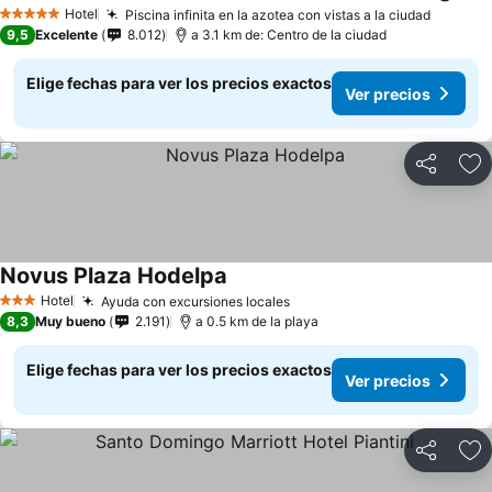
Hotel
Piscina infinita en la azotea con vistas a la ciudad
5 Estrellas
9,5
Excelente
8.012
a 3.1 km de: Centro de la ciudad
Elige fechas para ver los precios exactos
Ver precios
Compartir
Ag
Novus Plaza Hodelpa
Hotel
Ayuda con excursiones locales
3 Estrellas
8,3
Muy bueno
2.191
a 0.5 km de la playa
Elige fechas para ver los precios exactos
Ver precios
Compartir
Ag