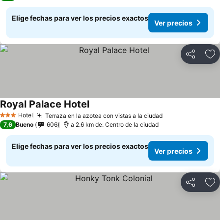
Elige fechas para ver los precios exactos
Ver precios
Compartir
Ag
Royal Palace Hotel
Hotel
Terraza en la azotea con vistas a la ciudad
3 Estrellas
7,6
Bueno
606
a 2.6 km de: Centro de la ciudad
Elige fechas para ver los precios exactos
Ver precios
Compartir
Ag