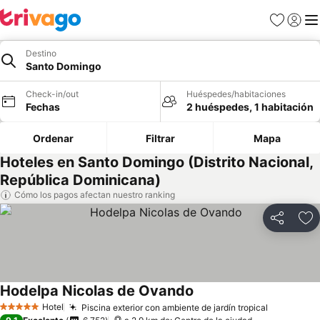
Favoritos
Iniciar 
Me
Destino
Santo Domingo
Check-in/out
Huéspedes/habitaciones
Fechas
2 huéspedes, 1 habitación
Ordenar
Filtrar
Mapa
Hoteles en Santo Domingo (Distrito Nacional,
República Dominicana)
Cómo los pagos afectan nuestro ranking
Compartir
Ag
Hodelpa Nicolas de Ovando
Hotel
Piscina exterior con ambiente de jardín tropical
5 Estrellas