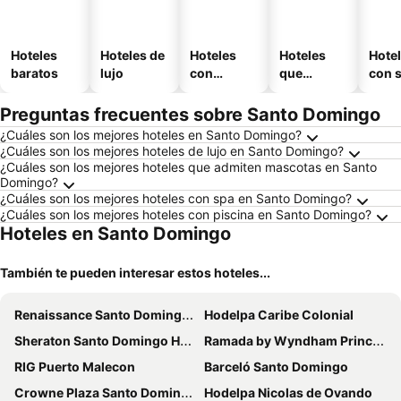
Hoteles
Hoteles de
Hoteles
Hoteles
Hote
baratos
lujo
con
que
con 
piscina
aceptan
mascotas
Preguntas frecuentes sobre Santo Domingo
¿Cuáles son los mejores hoteles en Santo Domingo?
¿Cuáles son los mejores hoteles de lujo en Santo Domingo?
¿Cuáles son los mejores hoteles que admiten mascotas en Santo
Domingo?
¿Cuáles son los mejores hoteles con spa en Santo Domingo?
¿Cuáles son los mejores hoteles con piscina en Santo Domingo?
Hoteles en Santo Domingo
También te pueden interesar estos hoteles...
Renaissance Santo Domingo Jaragua Hotel & Casino
Hodelpa Caribe Colonial
Sheraton Santo Domingo Hotel
Ramada by Wyndham Princess Santo Domingo
RIG Puerto Malecon
Barceló Santo Domingo
Crowne Plaza Santo Domingo By Ihg
Hodelpa Nicolas de Ovando