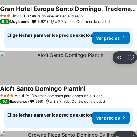
Gran Hotel Europa Santo Domingo, Trademark by Wyndham
Hotel
Cultura dominicana en el diseño
3 Estrellas
8,4
Muy bueno
5.621
a 2.7 km de: Centro de la ciudad
Elige fechas para ver los precios exactos
Ver precios
Compartir
Ag
Aloft Santo Domingo Piantini
Hotel
Diversas opciones para comer en el lugar
4 Estrellas
9,1
Excelente
599
a 2.5 km de: Centro de la ciudad
Elige fechas para ver los precios exactos
Ver precios