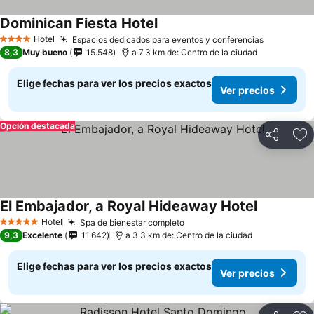
Dominican Fiesta Hotel
Hotel
Espacios dedicados para eventos y conferencias
4 Estrellas
8,3
Muy bueno
15.548
a 7.3 km de: Centro de la ciudad
Elige fechas para ver los precios exactos
Ver precios
Opción destacada
Compartir
Ag
El Embajador, a Royal Hideaway Hotel
Hotel
Spa de bienestar completo
5 Estrellas
9,3
Excelente
11.642
a 3.3 km de: Centro de la ciudad
Elige fechas para ver los precios exactos
Ver precios