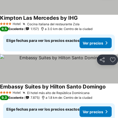
Kimpton Las Mercedes by IHG
Hotel
Cocina italiana del restaurante Zola
4 Estrellas
9,5
Excelente
1.157
a 3.0 km de: Centro de la ciudad
Elige fechas para ver los precios exactos
Ver precios
Compartir
Ag
Embassy Suites by Hilton Santo Domingo
Hotel
El hotel más alto de República Dominicana
4 Estrellas
9,3
Excelente
7.875
a 1.8 km de: Centro de la ciudad
Elige fechas para ver los precios exactos
Ver precios