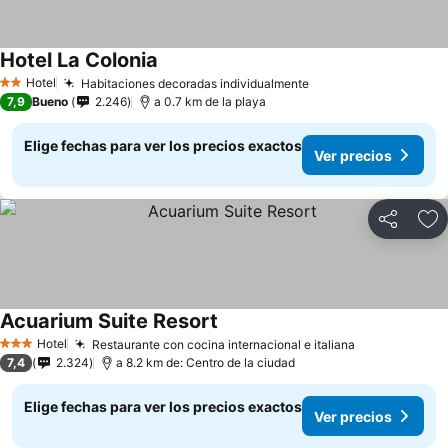
Hotel La Colonia
Hotel
Habitaciones decoradas individualmente
2 Estrellas
7,9
Bueno
2.246
a 0.7 km de la playa
Elige fechas para ver los precios exactos
Ver precios
Compartir
Ag
Acuarium Suite Resort
Hotel
Restaurante con cocina internacional e italiana
3 Estrellas
7,4
2.324
a 8.2 km de: Centro de la ciudad
Elige fechas para ver los precios exactos
Ver precios