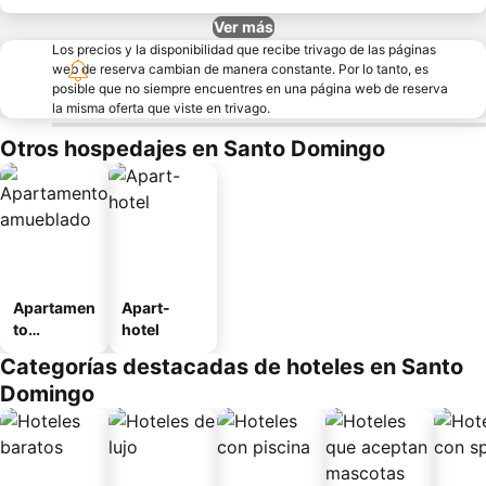
Ver más
Los precios y la disponibilidad que recibe trivago de las páginas
web de reserva cambian de manera constante. Por lo tanto, es
posible que no siempre encuentres en una página web de reserva
la misma oferta que viste en trivago.
Otros hospedajes en Santo Domingo
Apartamen
Apart-
to
hotel
amueblad
Categorías destacadas de hoteles en Santo
o
Domingo