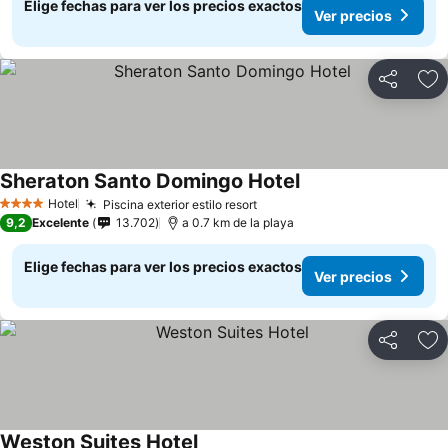
Elige fechas para ver los precios exactos
Ver precios
Compartir
Ag
Sheraton Santo Domingo Hotel
Hotel
Piscina exterior estilo resort
4 Estrellas
9,2
Excelente
13.702
a 0.7 km de la playa
Elige fechas para ver los precios exactos
Ver precios
Compartir
Ag
Weston Suites Hotel