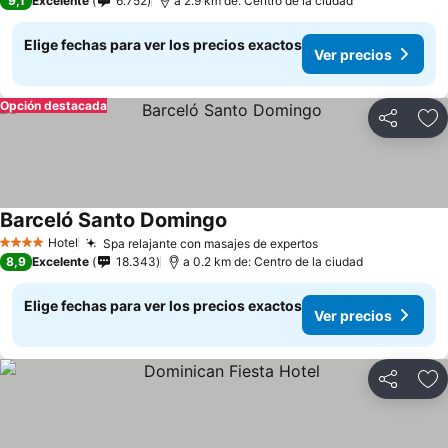
9,1
Excelente
6.752
a 2.9 km de: Centro de la ciudad
Elige fechas para ver los precios exactos
Ver precios
Opción destacada
Compartir
Ag
Barceló Santo Domingo
Hotel
Spa relajante con masajes de expertos
4 Estrellas
8,9
Excelente
18.343
a 0.2 km de: Centro de la ciudad
Elige fechas para ver los precios exactos
Ver precios
Compartir
Ag