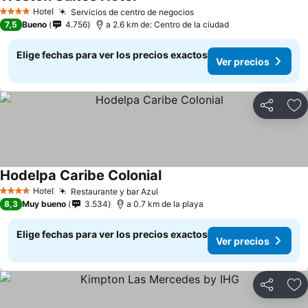
Hotel
Servicios de centro de negocios
4 Estrellas
7,5
Bueno
4.756
a 2.6 km de: Centro de la ciudad
Elige fechas para ver los precios exactos
Ver precios
Compartir
Ag
Hodelpa Caribe Colonial
Hotel
Restaurante y bar Azul
4 Estrellas
8,3
Muy bueno
3.534
a 0.7 km de la playa
Elige fechas para ver los precios exactos
Ver precios
Compartir
Ag