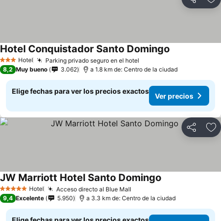
Compartir
Ag
Hotel Conquistador Santo Domingo
Hotel
Parking privado seguro en el hotel
3 Estrellas
8,2
Muy bueno
3.062
a 1.8 km de: Centro de la ciudad
Elige fechas para ver los precios exactos
Ver precios
Compartir
Ag
JW Marriott Hotel Santo Domingo
Hotel
Acceso directo al Blue Mall
5 Estrellas
9,4
Excelente
5.950
a 3.3 km de: Centro de la ciudad
Elige fechas para ver los precios exactos