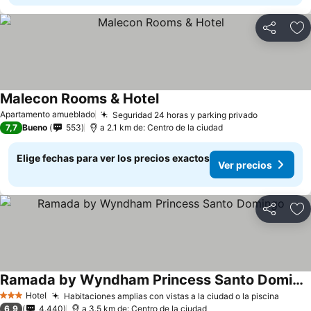
Compartir
Ag
Malecon Rooms & Hotel
Apartamento amueblado
Seguridad 24 horas y parking privado
7,7
Bueno
553
a 2.1 km de: Centro de la ciudad
Elige fechas para ver los precios exactos
Ver precios
Compartir
Ag
Ramada by Wyndham Princess Santo Domingo
Hotel
Habitaciones amplias con vistas a la ciudad o la piscina
3 Estrellas
6,9
4.440
a 3.5 km de: Centro de la ciudad