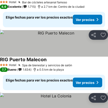
Hotel
Bar de cócteles artesanal famoso
3 Estrellas
8,6
Excelente
1.715
a 2.7 km de: Centro de la ciudad
Elige fechas para ver los precios exactos
Ver precios
Compartir
Ag
RIG Puerto Malecon
Hotel
Spa de bienestar y servicios de salón
3 Estrellas
7,7
Bueno
1.634
a 0.5 km de la playa
Elige fechas para ver los precios exactos
Ver precios
Compartir
Ag