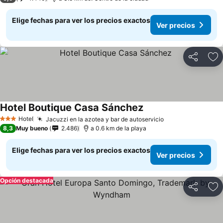
Elige fechas para ver los precios exactos
Ver precios
Compartir
Ag
Hotel Boutique Casa Sánchez
Hotel
Jacuzzi en la azotea y bar de autoservicio
3 Estrellas
8,3
Muy bueno
2.486
a 0.6 km de la playa
Elige fechas para ver los precios exactos
Ver precios
Opción destacada
Compartir
Ag