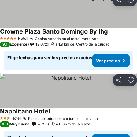
Compartir
Ag
Crowne Plaza Santo Domingo By Ihg
Hotel
Cocina variada en el restaurante Nabu
5 Estrellas
9,1
Excelente
12.072
a 1.9 km de: Centro de la ciudad
Elige fechas para ver los precios exactos
Ver precios
Compartir
Ag
Napolitano Hotel
Hotel
Piscina exterior con bar junto a la piscina
3 Estrellas
8,0
Muy bueno
4.790
a 0.6 km de la playa