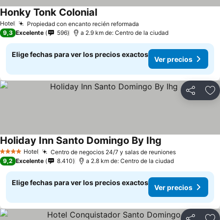
Honky Tonk Colonial
Hotel
Propiedad con encanto recién reformada
9,3
Excelente
596
a 2.9 km de: Centro de la ciudad
Elige fechas para ver los precios exactos
Ver precios
Compartir
Ag
Holiday Inn Santo Domingo By Ihg
Hotel
Centro de negocios 24/7 y salas de reuniones
4 Estrellas
9,2
Excelente
8.410
a 2.8 km de: Centro de la ciudad
Elige fechas para ver los precios exactos
Ver precios