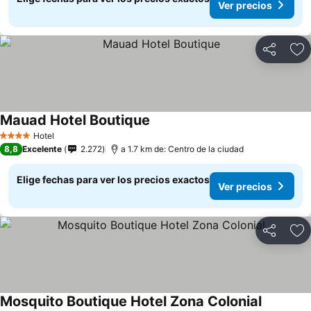
Ver precios
Compartir
Ag
Mauad Hotel Boutique
Hotel
4 Estrellas
8,8
Excelente
2.272
a 1.7 km de: Centro de la ciudad
Elige fechas para ver los precios exactos
Ver precios
Compartir
Ag
Mosquito Boutique Hotel Zona Colonial