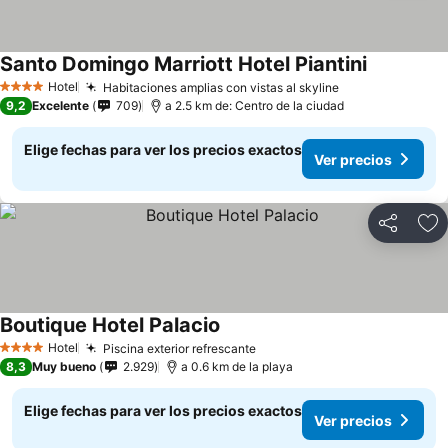
Santo Domingo Marriott Hotel Piantini
Hotel
Habitaciones amplias con vistas al skyline
4 Estrellas
9,2
Excelente
709
a 2.5 km de: Centro de la ciudad
Elige fechas para ver los precios exactos
Ver precios
Compartir
Ag
Boutique Hotel Palacio
Hotel
Piscina exterior refrescante
4 Estrellas
8,3
Muy bueno
2.929
a 0.6 km de la playa
Elige fechas para ver los precios exactos
Ver precios