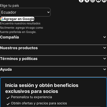
Santo Domingo de Capillas, Huancavelica Hoteles
San José De Ocoa, San José de Ocoa Hoteles
Elige tu país
Constanza, La Vega Hoteles
Playa Bávaro, La Altagracía Hoteles
Uvero Alto, La Altagracía Hoteles
Las Terrenas, Samana Hoteles
Agregar en Google
Encuentra nuestros resultados
Puerto Plata, Puerto Plata Hoteles
La Romana, La Romana Hoteles
fácilmente: agrega trivago como
Bayahibe, La Altagracía Hoteles
San Rafael del Yuma, La Altagracía Hoteles
fuente preferida en Google.
Compañía
Nuestros productos
Términos y políticas
Ayuda
Inicia sesión y obtén beneficios
exclusivos para socios
Personaliza tu experiencia
Obtén ofertas y precios para socios