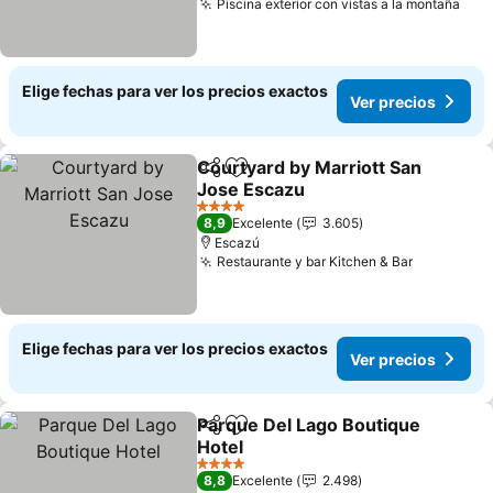
Piscina exterior con vistas a la montaña
Ver
Elige fechas para ver los precios exactos
Ver precios
Courtyard by Marriott San
Compartir
Agregar a favoritos
Jose Escazu
Ver precios
4 Estrellas
8,9
Excelente
3.605
Escazú
Restaurante y bar Kitchen & Bar
Ver preci
Elige fechas para ver los precios exactos
Ver precios
Parque Del Lago Boutique
Compartir
Agregar a favoritos
Hotel
Ver precios
4 Estrellas
8,8
Excelente
2.498