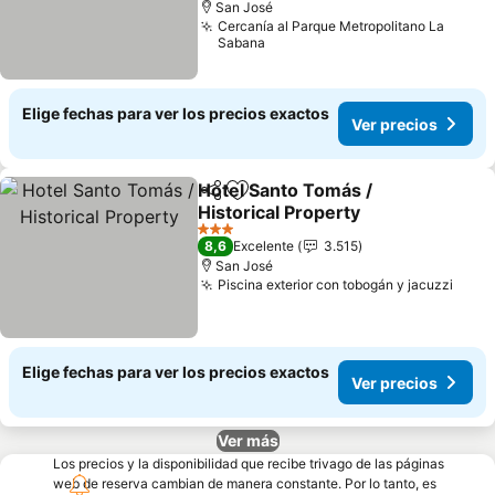
San José
Cercanía al Parque Metropolitano La
Sabana
Elige fechas para ver los precios exactos
Ver precios
Hotel Santo Tomás /
Compartir
Agregar a favoritos
Historical Property
Ver precios
3 Estrellas
8,6
Excelente
3.515
San José
Piscina exterior con tobogán y jacuzzi
Ver 
Elige fechas para ver los precios exactos
Ver precios
Ver más
Los precios y la disponibilidad que recibe trivago de las páginas
web de reserva cambian de manera constante. Por lo tanto, es