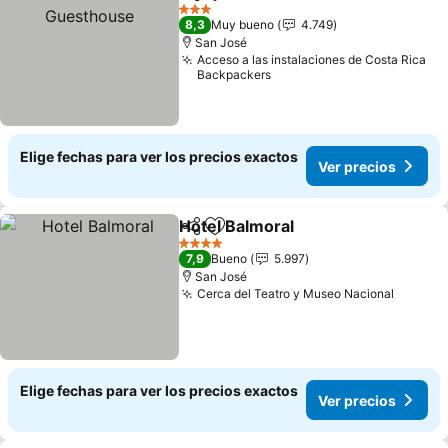
Compartir
Agregar a favoritos
Ve
3 Estrellas
8,3
Muy bueno
4.749
San José
Acceso a las instalaciones de Costa Rica
Backpackers
Elige fechas para ver los precios exactos
Ver precios
Hotel Balmoral
Compartir
Agregar a favoritos
Ver precios
4 Estrellas
7,9
Bueno
5.997
San José
Cerca del Teatro y Museo Nacional
Ver pre
Elige fechas para ver los precios exactos
Ver precios