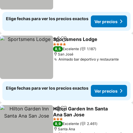
Elige fechas para ver los precios exactos
Ver precios
Sportsmens Lodge
Compartir
Agregar a favoritos
Ver pre
4 Estrellas
8,5
Excelente
1.187
San José
Animado bar deportivo y restaurante
Ver pr
Elige fechas para ver los precios exactos
Ver precios
Hilton Garden Inn Santa
Compartir
Agregar a favoritos
Ana San Jose
Ver precios
3 Estrellas
8,9
Excelente
2.461
Santa Ana