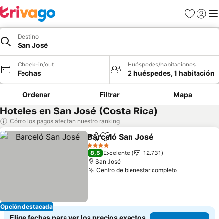
Favoritos
Iniciar 
Me
Destino
San José
Check-in/out
Huéspedes/habitaciones
Fechas
2 huéspedes, 1 habitación
Ordenar
Filtrar
Mapa
Hoteles en San José (Costa Rica)
Cómo los pagos afectan nuestro ranking
Barceló San José
Compartir
Agregar a favoritos
Ver preci
4 Estrellas
8,5
Excelente
12.731
San José
Centro de bienestar completo
Ver precios
Opción destacada
Elige fechas para ver los precios exactos