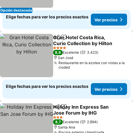
Opción destacada
Elige fechas para ver los precios exactos
Ver precios
Gran Hotel Costa Rica,
Compartir
Agregar a favoritos
Curio Collection by Hilton
Ver precios
4 Estrellas
8,9
Excelente
3.423
San José
Restaurante en la azotea con vistas a la
ciudad
Elige fechas para ver los precios exactos
Ver precios
Holiday Inn Express San
Compartir
Agregar a favoritos
Jose Forum by IHG
Ver precios
3 Estrellas
8,7
Excelente
2.894
Santa Ana
Piscina exterior climatizada