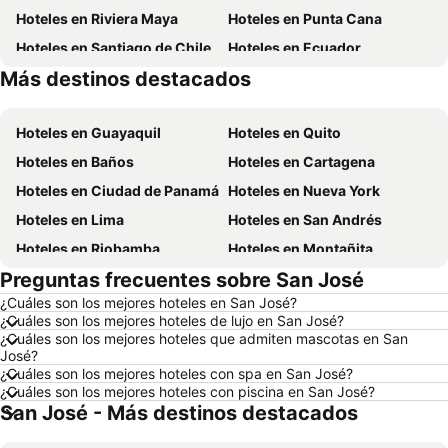
Hoteles en Riviera Maya
Hoteles en Punta Cana
Hoteles en Santiago de Chile
Hoteles en Ecuador
Más destinos destacados
Hoteles en México
Hoteles en Chicago
Hoteles en Guayaquil
Hoteles en Quito
Hoteles en Baños
Hoteles en Cartagena
Hoteles en Ciudad de Panamá
Hoteles en Nueva York
Hoteles en Lima
Hoteles en San Andrés
Hoteles en Riobamba
Hoteles en Montañita
Preguntas frecuentes sobre San José
Hoteles en Puerto López
Hoteles en Pedernales
¿Cuáles son los mejores hoteles en San José?
Hoteles en Miami
Hoteles en Roma
¿Cuáles son los mejores hoteles de lujo en San José?
Hoteles en Ambato
Hoteles en Cojimies
¿Cuáles son los mejores hoteles que admiten mascotas en San
José?
Hoteles en Lisboa
Hoteles en Zorritos
¿Cuáles son los mejores hoteles con spa en San José?
¿Cuáles son los mejores hoteles con piscina en San José?
Hoteles en Oporto
Hoteles en Panamá
San José - Más destinos destacados
Hoteles en Galápagos
Hoteles en Esmeraldas