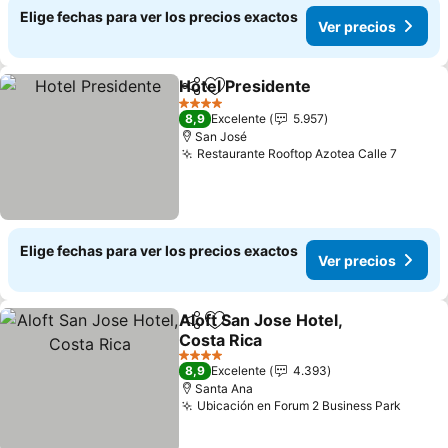
Elige fechas para ver los precios exactos
Ver precios
Hotel Presidente
Compartir
Agregar a favoritos
Ver preci
4 Estrellas
8,9
Excelente
5.957
San José
Restaurante Rooftop Azotea Calle 7
Ver pr
Elige fechas para ver los precios exactos
Ver precios
Aloft San Jose Hotel,
Compartir
Agregar a favoritos
Costa Rica
Ver precios
4 Estrellas
8,9
Excelente
4.393
Santa Ana
Ubicación en Forum 2 Business Park
Ver pr