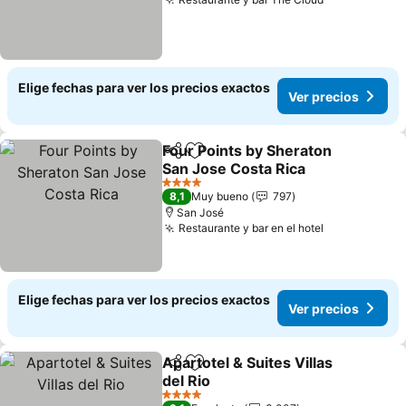
Ver precios
Elige fechas para ver los precios exactos
Ver precios
Four Points by Sheraton
Compartir
Agregar a favoritos
San Jose Costa Rica
Ver precios
4 Estrellas
8,1
Muy bueno
797
San José
Restaurante y bar en el hotel
Ver precios
Elige fechas para ver los precios exactos
Ver precios
Apartotel & Suites Villas
Compartir
Agregar a favoritos
del Rio
Ver precios
4 Estrellas