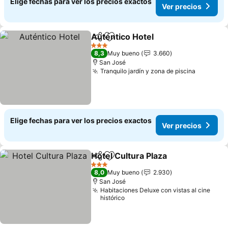
Elige fechas para ver los precios exactos
Ver precios
Auténtico Hotel
Compartir
Agregar a favoritos
Ver precio
3 Estrellas
8,3
Muy bueno
3.660
San José
Tranquilo jardín y zona de piscina
Ver prec
Elige fechas para ver los precios exactos
Ver precios
Hotel Cultura Plaza
Compartir
Agregar a favoritos
Ver pre
3 Estrellas
8,0
Muy bueno
2.930
San José
Habitaciones Deluxe con vistas al cine
histórico