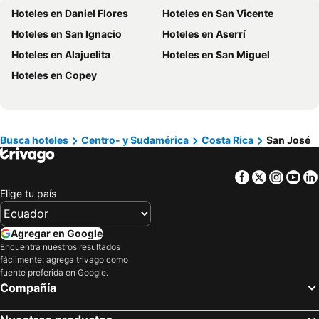
Hoteles en Curazao
Hoteles en Guatemala
Hoteles en Daniel Flores
Hoteles en San Vicente
Hoteles en Santa Cruz
Hoteles en Colombia
Hoteles en San Ignacio
Hoteles en Aserrí
Hoteles en Campania
Hoteles en Manabí
Hoteles en Alajuelita
Hoteles en San Miguel
Hoteles en Italia
Hoteles en Noruega
Hoteles en Copey
Hoteles en Tailandia
Hoteles en Nueva Jersey
Hoteles en El Caribe
Hoteles en Lima
Hoteles en Tumbes
Hoteles en Orellana
Busca hoteles
Centro- y Sudamérica
Costa Rica
San José
Hoteles en San Cristóbal
Hoteles en Isla de Santorini
Facebook
Twitter
Insta
Yo
Elige tu país
Agregar en Google
Encuentra nuestros resultados
fácilmente: agrega trivago como
fuente preferida en Google.
Compañía