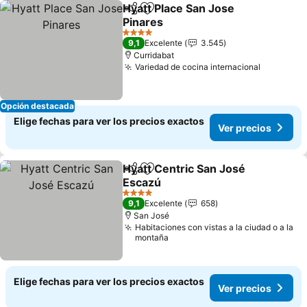
Hyatt Place San Jose
Compartir
Agregar a favoritos
Pinares
Ver precios
4 Estrellas
9,1
Excelente
3.545
Curridabat
Variedad de cocina internacional
Ver prec
Opción destacada
Elige fechas para ver los precios exactos
Ver precios
Hyatt Centric San José
Compartir
Agregar a favoritos
Escazú
Ver precios
4 Estrellas
9,1
Excelente
658
San José
Habitaciones con vistas a la ciudad o a la
montaña
Elige fechas para ver los precios exactos
Ver precios