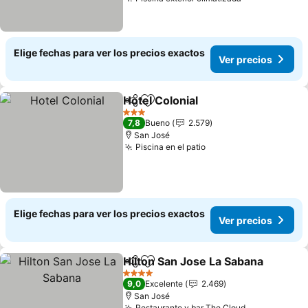
Ver precios
Elige fechas para ver los precios exactos
Ver precios
Hotel Colonial
Compartir
Agregar a favoritos
Ver precios
3 Estrellas
7,8
Bueno
2.579
San José
Piscina en el patio
Ver precios
Elige fechas para ver los precios exactos
Ver precios
Hilton San Jose La Sabana
Compartir
Agregar a favoritos
4 Estrellas
9,0
Excelente
2.469
San José
Restaurante y bar The Cloud