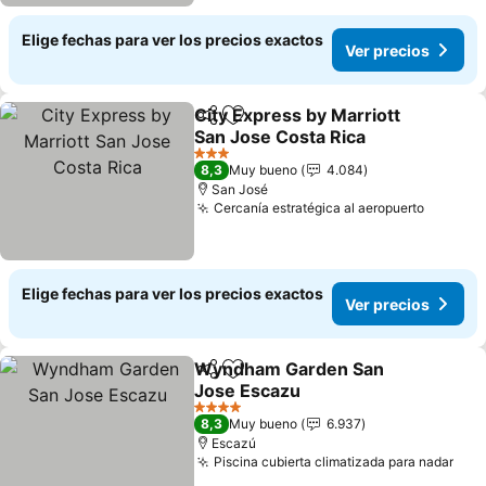
Elige fechas para ver los precios exactos
Ver precios
City Express by Marriott
Compartir
Agregar a favoritos
San Jose Costa Rica
Ver precios
3 Estrellas
8,3
Muy bueno
4.084
San José
Cercanía estratégica al aeropuerto
Ver pre
Elige fechas para ver los precios exactos
Ver precios
Wyndham Garden San
Compartir
Agregar a favoritos
Jose Escazu
Ver precios
4 Estrellas
8,3
Muy bueno
6.937
Escazú
Piscina cubierta climatizada para nadar
Ver