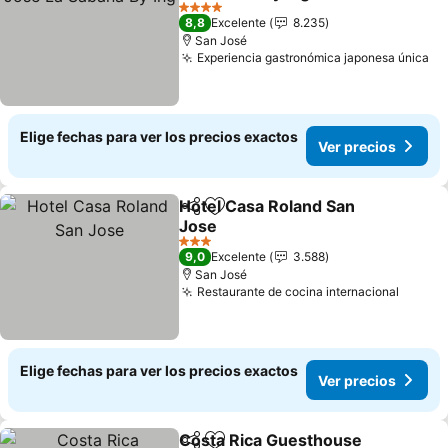
Ver precios
4 Estrellas
8,8
Excelente
8.235
San José
Experiencia gastronómica japonesa única
Ve
Elige fechas para ver los precios exactos
Ver precios
Hotel Casa Roland San
Compartir
Agregar a favoritos
Jose
Ver precios
3 Estrellas
9,0
Excelente
3.588
San José
Restaurante de cocina internacional
Ver pr
Elige fechas para ver los precios exactos
Ver precios
Costa Rica Guesthouse