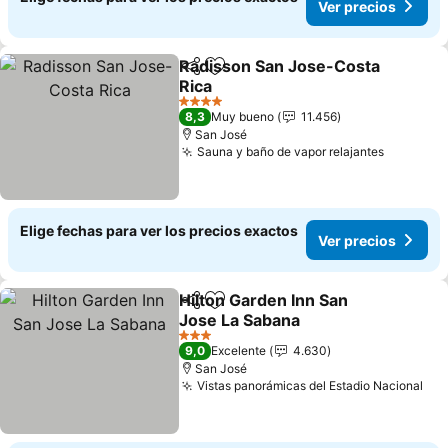
Ver precios
Radisson San Jose-Costa
Compartir
Agregar a favoritos
Rica
Ver precios
4 Estrellas
8,3
Muy bueno
11.456
San José
Sauna y baño de vapor relajantes
Ver prec
Elige fechas para ver los precios exactos
Ver precios
Hilton Garden Inn San
Compartir
Agregar a favoritos
Jose La Sabana
Ver precios
3 Estrellas
9,0
Excelente
4.630
San José
Vistas panorámicas del Estadio Nacional
Ver