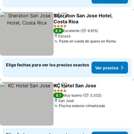
Sheraton San Jose Hotel,
Compartir
Agregar a favoritos
Costa Rica
Ver precios
4 Estrellas
8,9
Excelente
6.915
Escazú
Pasta en rueda de queso en Roma
Ver pre
Elige fechas para ver los precios exactos
Ver precios
KC Hotel San Jose
Compartir
Agregar a favoritos
Ver prec
4 Estrellas
8,1
Muy bueno
3.332
San José
Piscina exterior climatizada
Ver precios