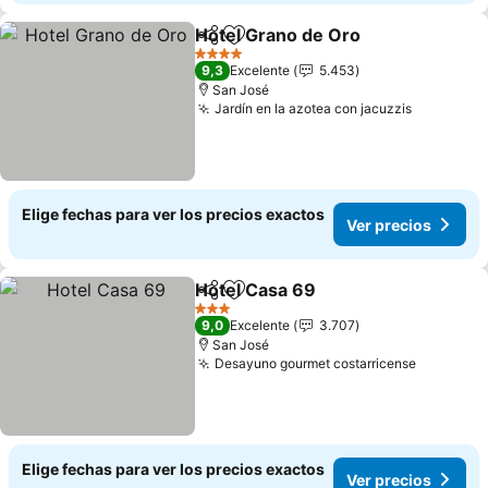
Hotel Grano de Oro
Compartir
Agregar a favoritos
Ver pr
4 Estrellas
9,3
Excelente
5.453
San José
Jardín en la azotea con jacuzzis
Ver preci
Elige fechas para ver los precios exactos
Ver precios
Hotel Casa 69
Compartir
Agregar a favoritos
Ver precios
3 Estrellas
9,0
Excelente
3.707
San José
Desayuno gourmet costarricense
Ver prec
Elige fechas para ver los precios exactos
Ver precios