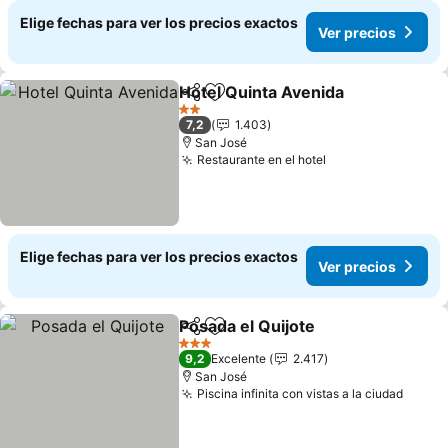
Elige fechas para ver los precios exactos
Ver precios
Hotel Quinta Avenida
Compartir
Agregar a favoritos
Ver p
2 Estrellas
7,2
1.403
San José
Restaurante en el hotel
Ver precios
Elige fechas para ver los precios exactos
Ver precios
Posada el Quijote
Compartir
Agregar a favoritos
Ver prec
3 Estrellas
9,2
Excelente
2.417
San José
Piscina infinita con vistas a la ciudad
Ver p