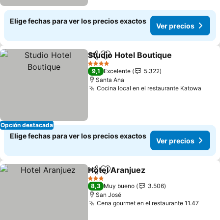
Elige fechas para ver los precios exactos
Ver precios
Studio Hotel Boutique
Compartir
Agregar a favoritos
Ver 
4 Estrellas
9,1
Excelente
5.322
Santa Ana
Cocina local en el restaurante Katowa
Ver 
Opción destacada
Elige fechas para ver los precios exactos
Ver precios
Hotel Aranjuez
Compartir
Agregar a favoritos
Ver precios
3 Estrellas
8,3
Muy bueno
3.506
San José
Cena gourmet en el restaurante 11.47
Ver p