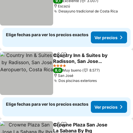
9,1
Excelente
3.007
Escazú
Desayuno tradicional de Costa Rica
Ver pr
Elige fechas para ver los precios exactos
Ver precios
Country Inn & Suites by
Compartir
Agregar a favoritos
Radisson, San Jose
Aeropuerto, Costa Rica
Ver precios
4 Estrellas
8,0
Muy bueno
8.577
San José
Dos piscinas exteriores
Ver precios
Elige fechas para ver los precios exactos
Ver precios
Crowne Plaza San Jose
Compartir
Agregar a favoritos
La Sabana By Ihg