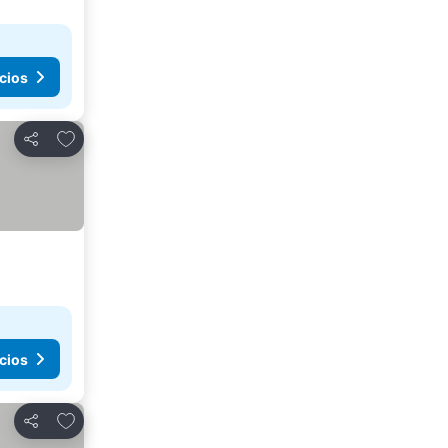
cios
Agregar a favoritos
Compartir
cios
Agregar a favoritos
Compartir