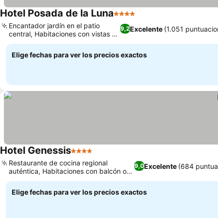
Hotel Posada de la Luna
4 Estrellas
Encantador jardín en el patio
Excelente
(1.051 puntuacio
9,2
central, Habitaciones con vistas al
volcán
Elige fechas para ver los precios exactos
Hotel Genessis
4 Estrellas
Restaurante de cocina regional
Excelente
(684 puntua
9,0
auténtica, Habitaciones con balcón o
patio privado
Elige fechas para ver los precios exactos