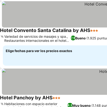
Hotel Convento Santa Catalina by AHS
3 Estrell
Variedad de servicios de masajes y spa.,
Bueno
(1.925 puntu
7,9
Restaurantes internacionales en el hotel
Del Arco
Elige fechas para ver los precios exactos
Hotel Panchoy by AHS
3 Estrellas
Habitaciones con espacio exterior
Muy bueno
(1.148 pu
8,2