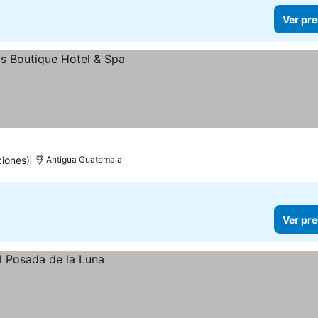
Ver pre
iones)
Antigua Guatemala
Ver pre