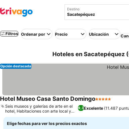
Destino
Filtros
Ordenar por
Precio
Ubicación
Canc
Hoteles en Sacatepéquez 
Opción destacada
Hotel Museo Casa Santo Domingo
5 Estrellas
Seis museos y galerías de arte en el
Excelente
(11.487 punt
9,3
hotel, Habitaciones con arte local y
chimeneas
Elige fechas para ver los precios exactos