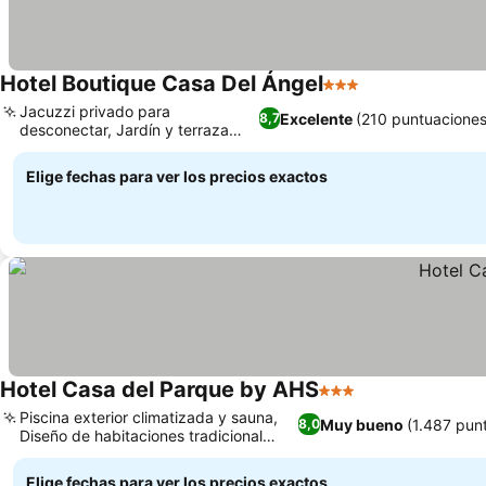
Hotel Boutique Casa Del Ángel
3 Estrellas
Jacuzzi privado para
Excelente
(210 puntuaciones
8,7
desconectar, Jardín y terraza
para relajarte
Elige fechas para ver los precios exactos
Hotel Casa del Parque by AHS
3 Estrellas
Piscina exterior climatizada y sauna,
Muy bueno
(1.487 pun
8,0
Diseño de habitaciones tradicional
guatemalteco
Elige fechas para ver los precios exactos