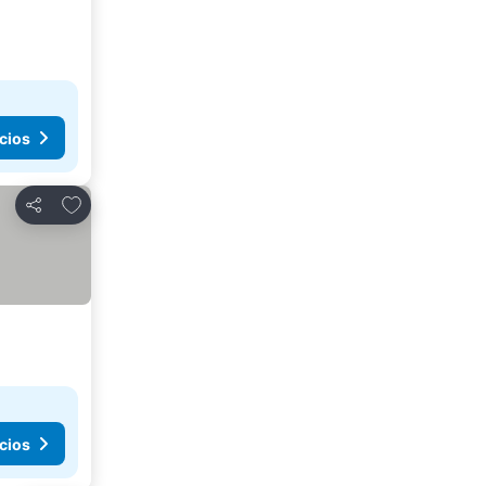
cios
Agregar a favoritos
Compartir
cios