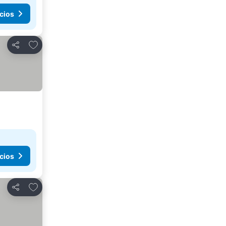
cios
Agregar a favoritos
Compartir
cios
Agregar a favoritos
Compartir