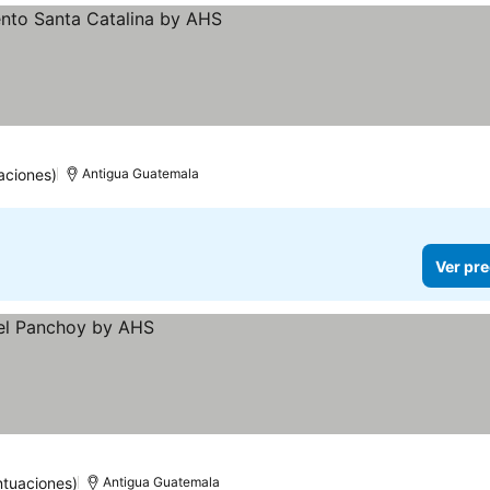
as
aciones)
Antigua Guatemala
Ver pre
ntuaciones)
Antigua Guatemala