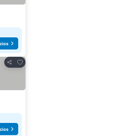
cios
Agregar a favoritos
Compartir
cios