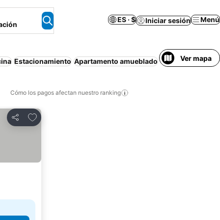
ES · $
Menú
Iniciar sesión
ación
Ver mapa
cina
Estacionamiento
Apartamento amueblado
Cómo los pagos afectan nuestro ranking
Agregar a favoritos
Compartir