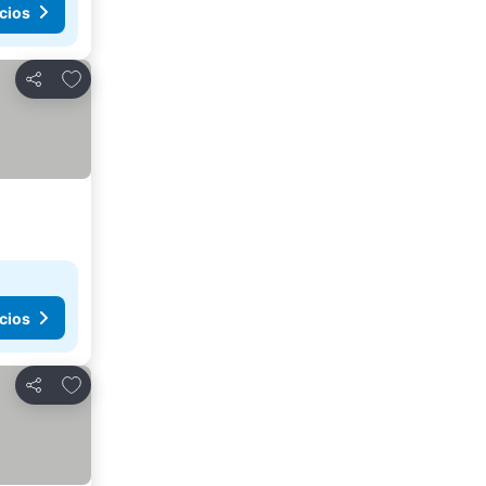
cios
Agregar a favoritos
Compartir
cios
Agregar a favoritos
Compartir