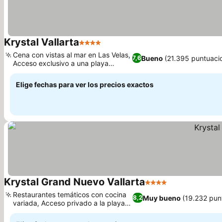
Krystal Vallarta
4 Estrellas
Cena con vistas al mar en Las Velas,
Bueno
(21.395 puntuaci
7,6
Acceso exclusivo a una playa
privada
Elige fechas para ver los precios exactos
Krystal Grand Nuevo Vallarta
4 Estrellas
Restaurantes temáticos con cocina
Muy bueno
(19.232 pun
8,2
variada, Acceso privado a la playa
Flamingo's