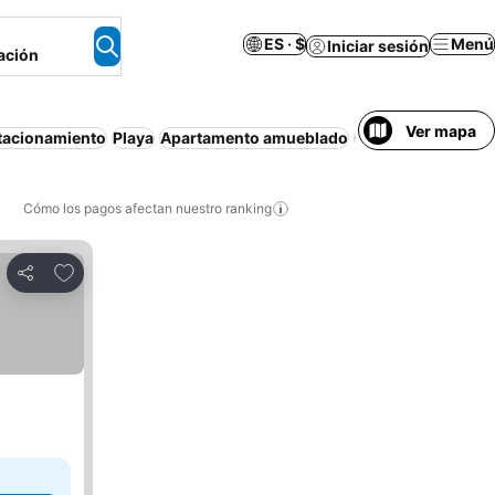
ES · $
Menú
Iniciar sesión
ación
Ver mapa
tacionamiento
Playa
Apartamento amueblado
Cancelación gratu
Cómo los pagos afectan nuestro ranking
Agregar a favoritos
Compartir