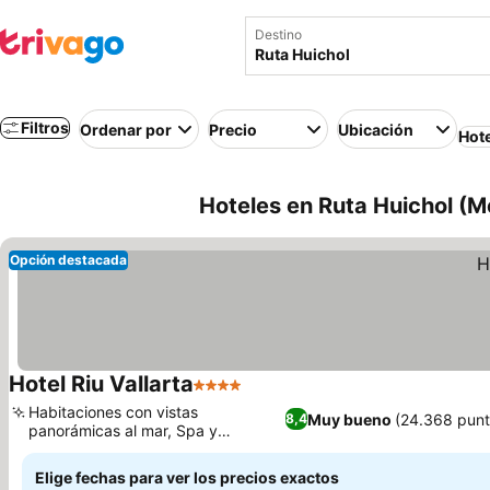
Destino
Filtros
Ordenar por
Precio
Ubicación
Hot
Hoteles en Ruta Huichol (M
Opción destacada
Hotel Riu Vallarta
4 Estrellas
Habitaciones con vistas
Muy bueno
(24.368 punt
8,4
panorámicas al mar, Spa y
bienestar para rejuvenecer
Elige fechas para ver los precios exactos