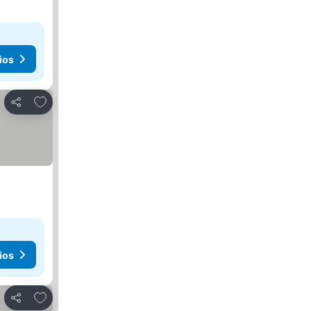
ios
Agregar a favoritos
Compartir
ios
Agregar a favoritos
Compartir