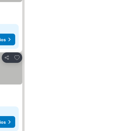
ios
Agregar a favoritos
Compartir
ios