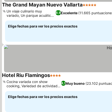
The Grand Mayan Nuevo Vallarta
5 Estrellas
Un viaje culinario muy
Excelente
(11.665 puntuacione
8,9
variado, Un parque acuático
enorme
Elige fechas para ver los precios exactos
Hotel Riu Flamingos
4 Estrellas
Cocina variada con show
Muy bueno
(23.102 puntuac
8,1
cooking, Variedad de actividades
acuáticas
Elige fechas para ver los precios exactos