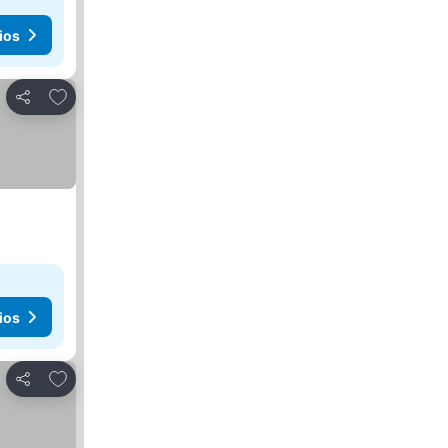
ios
Agregar a favoritos
Compartir
ios
Agregar a favoritos
Compartir