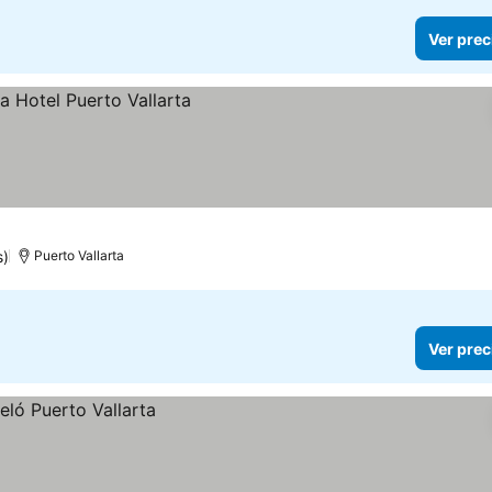
Ver prec
s)
Puerto Vallarta
Ver prec