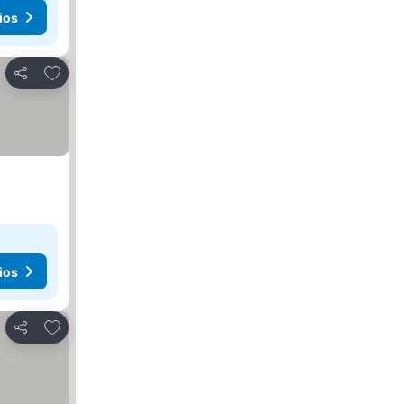
ios
Agregar a favoritos
Compartir
ios
Agregar a favoritos
Compartir