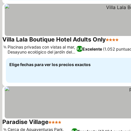
Villa Lala Boutique Hotel Adults Only
4 Estrellas
Piscinas privadas con vistas al mar,
Excelente
(1.052 puntua
9,8
Desayuno ecológico del jardín del
hotel
Elige fechas para ver los precios exactos
Paradise Village
4 Estrellas
Cerca de Aquaventuras Park,