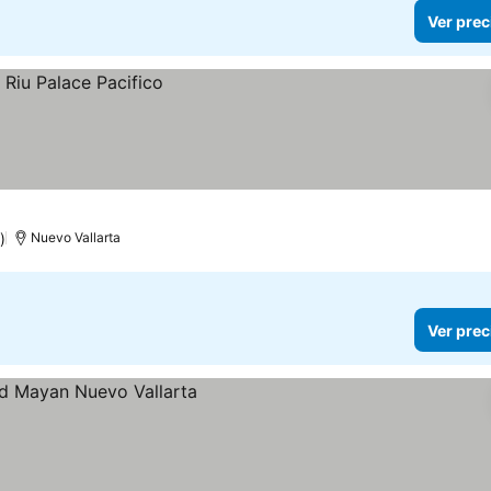
Ver prec
)
Nuevo Vallarta
Ver prec