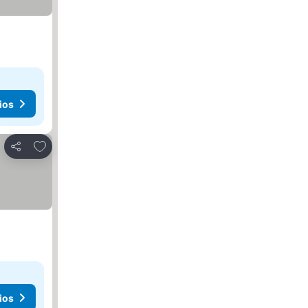
ios
Agregar a favoritos
Compartir
ios