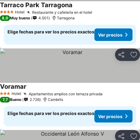
Tarraco Park Tarragona
Hotel
Restaurante y cafetería en el hotel
4 Estrellas
8,0
Muy bueno
4.501
Tarragona
Elige fechas para ver los precios exactos
Ver precios
Compartir
Ag
Voramar
Hotel
Apartamentos amplios con terraza privada
3 Estrellas
7,7
Bueno
2.726
Cambrils
Elige fechas para ver los precios exactos
Ver precios
Compartir
Ag