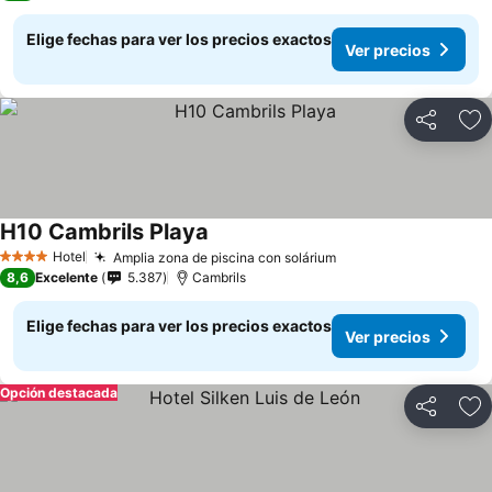
Elige fechas para ver los precios exactos
Ver precios
Compartir
Ag
H10 Cambrils Playa
Hotel
Amplia zona de piscina con solárium
4 Estrellas
8,6
Excelente
5.387
Cambrils
Elige fechas para ver los precios exactos
Ver precios
Opción destacada
Compartir
Ag