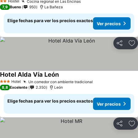
Hostel
Cocina regional en Las Encinas
2 Estrellas
7,9
Bueno
950
La Bañeza
Elige fechas para ver los precios exactos
Ver precios
Compartir
Ag
Hotel Alda Vía León
Hotel
Un comedor con ambiente tradicional
3 Estrellas
8,8
Excelente
2.350
León
Elige fechas para ver los precios exactos
Ver precios
Compartir
Ag