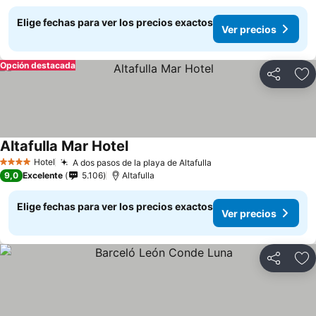
Elige fechas para ver los precios exactos
Ver precios
Opción destacada
Compartir
Ag
Altafulla Mar Hotel
Hotel
A dos pasos de la playa de Altafulla
4 Estrellas
9,0
Excelente
5.106
Altafulla
Elige fechas para ver los precios exactos
Ver precios
Compartir
Ag