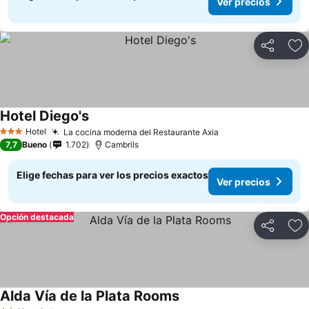
Ver precios
Compartir
Ag
Hotel Diego's
Hotel
La cocina moderna del Restaurante Axia
3 Estrellas
7,7
Bueno
1.702
Cambrils
Elige fechas para ver los precios exactos
Ver precios
Opción destacada
Compartir
Ag
Alda Vía de la Plata Rooms