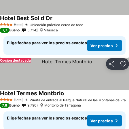
Hotel Best Sol d'Or
Hotel
Ubicación práctica cerca de todo
4 Estrellas
7,7
Bueno
5.714
Vilaseca
Elige fechas para ver los precios exactos
Ver precios
Opción destacada
Compartir
Ag
Hotel Termes Montbrio
Hotel
Puerta de entrada al Parque Natural de las Montañas de Prades
4 Estrellas
7,8
Bueno
9.790
Montbrió de Tarragona
Elige fechas para ver los precios exactos
Ver precios