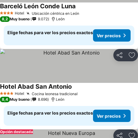
Barceló León Conde Luna
Hotel
Ubicación céntrica en León
4 Estrellas
8,2
Muy bueno
9.072
León
Elige fechas para ver los precios exactos
Ver precios
Compartir
Ag
Hotel Abad San Antonio
Hotel
Cocina leonesa tradicional
4 Estrellas
8,4
Muy bueno
8.696
León
Elige fechas para ver los precios exactos
Ver precios
Opción destacada