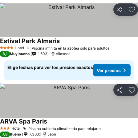
Compartir
Ag
Estival Park Almaris
Hotel
Piscina infinita en la azotea solo para adultos
4 Estrellas
8,1
Muy bueno
1.603
Vilaseca
Elige fechas para ver los precios exactos
Ver precios
Compartir
Ag
ARVA Spa Paris
Hotel
Piscina cubierta climatizada para relajarte
3 Estrellas
7,8
Bueno
7.363
León