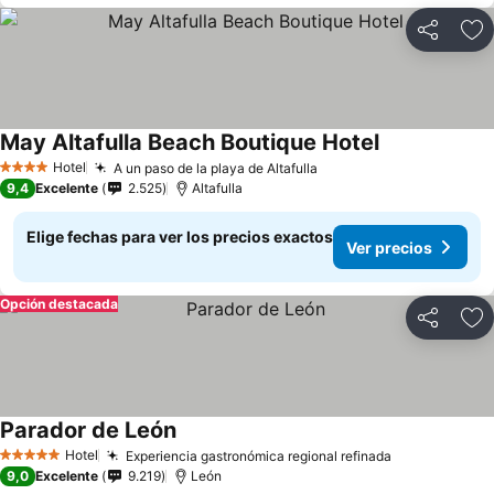
Compartir
Ag
May Altafulla Beach Boutique Hotel
Hotel
A un paso de la playa de Altafulla
4 Estrellas
9,4
Excelente
2.525
Altafulla
Elige fechas para ver los precios exactos
Ver precios
Opción destacada
Compartir
Ag
Parador de León
Hotel
Experiencia gastronómica regional refinada
5 Estrellas
9,0
Excelente
9.219
León