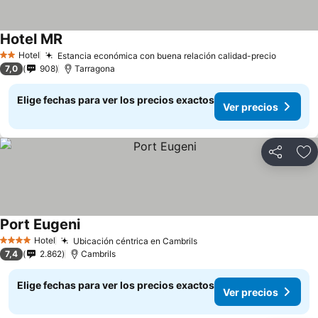
Hotel MR
Hotel
Estancia económica con buena relación calidad-precio
2 Estrellas
7,0
908
Tarragona
Elige fechas para ver los precios exactos
Ver precios
Compartir
Ag
Port Eugeni
Hotel
Ubicación céntrica en Cambrils
4 Estrellas
7,4
2.862
Cambrils
Elige fechas para ver los precios exactos
Ver precios