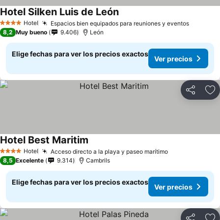
Hotel Silken Luis de León
Hotel
Espacios bien equipados para reuniones y eventos
4 Estrellas
8,2
Muy bueno
9.406
León
Elige fechas para ver los precios exactos
Ver precios
Compartir
Ag
Hotel Best Maritim
Hotel
Acceso directo a la playa y paseo marítimo
4 Estrellas
8,5
Excelente
9.314
Cambrils
Elige fechas para ver los precios exactos
Ver precios