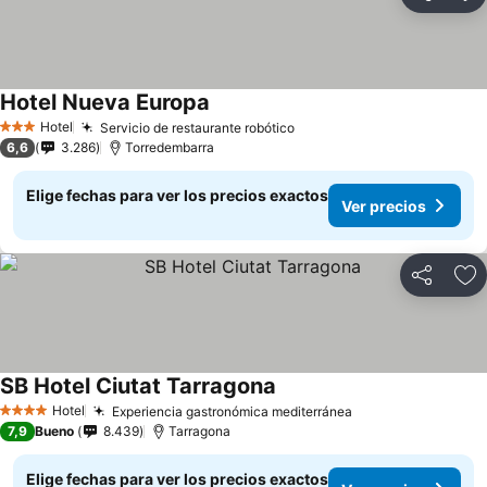
Compartir
Ag
Hotel Nueva Europa
Hotel
Servicio de restaurante robótico
3 Estrellas
6,6
3.286
Torredembarra
Elige fechas para ver los precios exactos
Ver precios
Compartir
Ag
SB Hotel Ciutat Tarragona
Hotel
Experiencia gastronómica mediterránea
4 Estrellas
7,9
Bueno
8.439
Tarragona
Elige fechas para ver los precios exactos