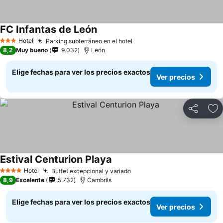
FC Infantas de León
Hotel
Parking subterráneo en el hotel
3 Estrellas
8,2
Muy bueno
9.032
León
Elige fechas para ver los precios exactos
Ver precios
Compartir
Ag
Estival Centurion Playa
Hotel
Buffet excepcional y variado
4 Estrellas
8,9
Excelente
5.732
Cambrils
Elige fechas para ver los precios exactos
Ver precios