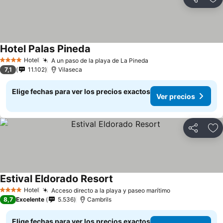
Compartir
Ag
Hotel Palas Pineda
Hotel
A un paso de la playa de La Pineda
4 Estrellas
7,1
11.102
Vilaseca
Elige fechas para ver los precios exactos
Ver precios
Compartir
Ag
Estival Eldorado Resort
Hotel
Acceso directo a la playa y paseo marítimo
4 Estrellas
8,7
Excelente
5.536
Cambrils
Elige fechas para ver los precios exactos