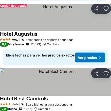
Opción destacada
Compartir
Ag
Hotel Augustus
Hotel
Actividades de deportes acuáticos
4 Estrellas
8,1
Muy bueno
12.023
Cambrils
Elige fechas para ver los precios exactos
Ver precios
Compartir
Ag
Hotel Best Cambrils
Hotel
Spa y bienestar para desconectar
4 Estrellas
7,8
Bueno
6.755
Cambrils