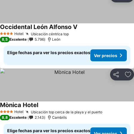
Occidental León Alfonso V
Hotel
Ubicación céntrica top
4 Estrellas
8,5
Excelente
5.796
León
Elige fechas para ver los precios exactos
Ver precios
Compartir
Ag
Mònica Hotel
Hotel
Ubicación top cerca de la playa y el puerto
4 Estrellas
8,8
Excelente
2.143
Cambrils
Elige fechas para ver los precios exactos
Ver precios