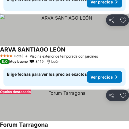
Ver precios
Compartir
Ag
ARVA SANTIAGO LEÓN
Hotel
Piscina exterior de temporada con jardines
4 Estrellas
8,0
Muy bueno
8.119
León
Elige fechas para ver los precios exactos
Ver precios
Opción destacada
Compartir
Ag
Forum Tarragona