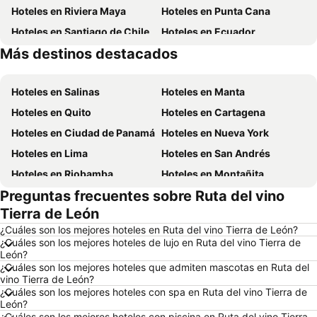
Hoteles en Riviera Maya
Hoteles en Punta Cana
Hoteles en Santiago de Chile
Hoteles en Ecuador
Más destinos destacados
Hoteles en México
Hoteles en Panamá
Hoteles en Salinas
Hoteles en Manta
Hoteles en Quito
Hoteles en Cartagena
Hoteles en Ciudad de Panamá
Hoteles en Nueva York
Hoteles en Lima
Hoteles en San Andrés
Hoteles en Riobamba
Hoteles en Montañita
Preguntas frecuentes sobre Ruta del vino
Hoteles en Puerto López
Hoteles en Pedernales
Tierra de León
Hoteles en Miami
Hoteles en Roma
¿Cuáles son los mejores hoteles en Ruta del vino Tierra de León?
Hoteles en Ambato
Hoteles en Cojimies
¿Cuáles son los mejores hoteles de lujo en Ruta del vino Tierra de
León?
Hoteles en Lisboa
Hoteles en Zorritos
¿Cuáles son los mejores hoteles que admiten mascotas en Ruta del
Hoteles en Oporto
Hoteles en Chicago
vino Tierra de León?
¿Cuáles son los mejores hoteles con spa en Ruta del vino Tierra de
Hoteles en Galápagos
Hoteles en Esmeraldas
León?
¿Cuáles son los mejores hoteles con piscina en Ruta del vino Tierra