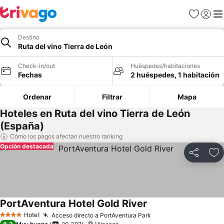
Favoritos
Iniciar 
Me
Destino
Ruta del vino Tierra de León
Check-in/out
Huéspedes/habitaciones
Fechas
2 huéspedes, 1 habitación
Ordenar
Filtrar
Mapa
Hoteles en Ruta del vino Tierra de León
(España)
Cómo los pagos afectan nuestro ranking
Opción destacada
Compartir
Ag
PortAventura Hotel Gold River
Hotel
Acceso directo a PortAventura Park
4 Estrellas