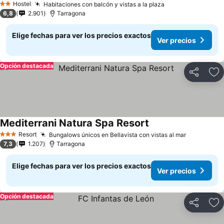
Hostel
Habitaciones con balcón y vistas a la plaza
2 Estrellas
6,8
2.901
Tarragona
Elige fechas para ver los precios exactos
Ver precios
Opción destacada
Compartir
Ag
Mediterrani Natura Spa Resort
Resort
Bungalows únicos en Bellavista con vistas al mar
3 Estrellas
7,3
1.207
Tarragona
Elige fechas para ver los precios exactos
Ver precios
Opción destacada
Compartir
Ag