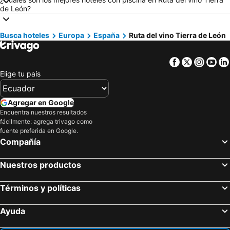
Hoteles en Curazao
Hoteles en Guatemala
de León?
Hoteles en Santa Cruz
Hoteles en Colombia
Hoteles en Campania
Hoteles en Manabí
Busca hoteles
Europa
España
Ruta del vino Tierra de León
Hoteles en Italia
Hoteles en Noruega
Hoteles en Tailandia
Hoteles en Nueva Jersey
Facebook
Twitter
Insta
Yo
Elige tu país
Hoteles en El Caribe
Hoteles en Lima
Hoteles en Tumbes
Hoteles en Orellana
Agregar en Google
Hoteles en San Cristóbal
Hoteles en Isla de Santorini
Encuentra nuestros resultados
fácilmente: agrega trivago como
fuente preferida en Google.
Compañía
Nuestros productos
Términos y políticas
Ayuda