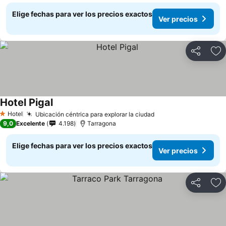
Elige fechas para ver los precios exactos
Ver precios
Compartir
Ag
Hotel Pigal
Hotel
Ubicación céntrica para explorar la ciudad
1 Estrellas
9,0
Excelente
4.198
Tarragona
Elige fechas para ver los precios exactos
Ver precios
Compartir
Ag