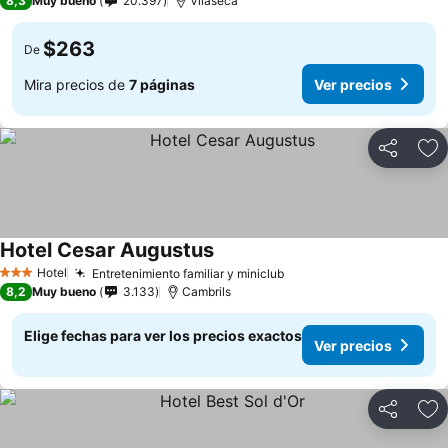
8,3
Muy bueno
20.397
Vilaseca
$263
De
Mira precios de
7 páginas
Ver precios
Compartir
Ag
Hotel Cesar Augustus
Hotel
Entretenimiento familiar y miniclub
3 Estrellas
8,2
Muy bueno
3.133
Cambrils
Elige fechas para ver los precios exactos
Ver precios
Compartir
Ag