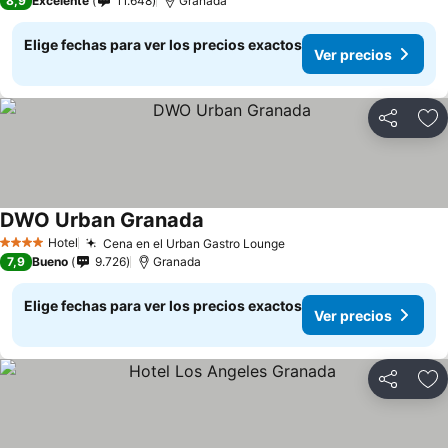
8,9
Excelente
11.648
Granada
Elige fechas para ver los precios exactos
Ver precios
Compartir
Ag
DWO Urban Granada
Hotel
Cena en el Urban Gastro Lounge
4 Estrellas
7,9
Bueno
9.726
Granada
Elige fechas para ver los precios exactos
Ver precios
Compartir
Ag