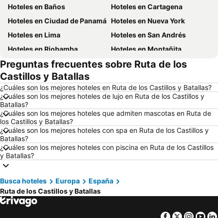
Hoteles en Baños
Hoteles en Cartagena
Hoteles en Ciudad de Panamá
Hoteles en Nueva York
Hoteles en Lima
Hoteles en San Andrés
Hoteles en Riobamba
Hoteles en Montañita
Preguntas frecuentes sobre Ruta de los
Hoteles en Puerto López
Hoteles en Pedernales
Castillos y Batallas
Hoteles en Miami
Hoteles en Roma
¿Cuáles son los mejores hoteles en Ruta de los Castillos y Batallas?
Hoteles en Ambato
Hoteles en Cojimies
¿Cuáles son los mejores hoteles de lujo en Ruta de los Castillos y
Batallas?
Hoteles en Lisboa
Hoteles en Zorritos
¿Cuáles son los mejores hoteles que admiten mascotas en Ruta de
Hoteles en Oporto
Hoteles en Chicago
los Castillos y Batallas?
¿Cuáles son los mejores hoteles con spa en Ruta de los Castillos y
Hoteles en Galápagos
Hoteles en Esmeraldas
Batallas?
¿Cuáles son los mejores hoteles con piscina en Ruta de los Castillos
Hoteles en Curazao
Hoteles en Guatemala
y Batallas?
Hoteles en Santa Cruz
Hoteles en Colombia
Hoteles en Campania
Hoteles en Manabí
Busca hoteles
Europa
España
Hoteles en Italia
Hoteles en Noruega
Ruta de los Castillos y Batallas
Hoteles en Tailandia
Hoteles en Nueva Jersey
Facebook
Twitter
Insta
Yo