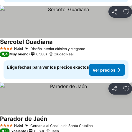
Compartir
Ag
Sercotel Guadiana
Hotel
Diseño interior clásico y elegante
4 Estrellas
8,4
Muy bueno
6.580
Ciudad Real
Elige fechas para ver los precios exactos
Ver precios
Compartir
Ag
Parador de Jaén
Hotel
Cercanía al Castillo de Santa Catalina
4 Estrellas
8,9
Excelente
8.169
Jaén