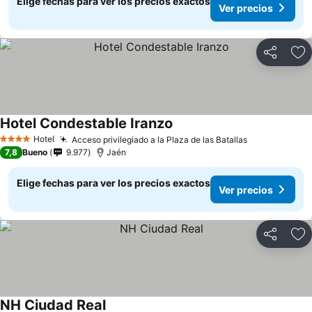
Elige fechas para ver los precios exactos
Ver precios
Compartir
Ag
Hotel Condestable Iranzo
Hotel
Acceso privilegiado a la Plaza de las Batallas
4 Estrellas
7,8
Bueno
9.977
Jaén
Elige fechas para ver los precios exactos
Ver precios
Compartir
Ag
NH Ciudad Real