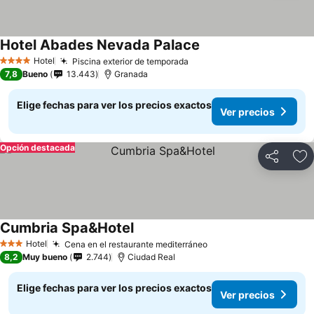
Hotel Abades Nevada Palace
Hotel
Piscina exterior de temporada
4 Estrellas
7,8
Bueno
13.443
Granada
Elige fechas para ver los precios exactos
Ver precios
Opción destacada
Compartir
Ag
Cumbria Spa&Hotel
Hotel
Cena en el restaurante mediterráneo
3 Estrellas
8,2
Muy bueno
2.744
Ciudad Real
Elige fechas para ver los precios exactos
Ver precios