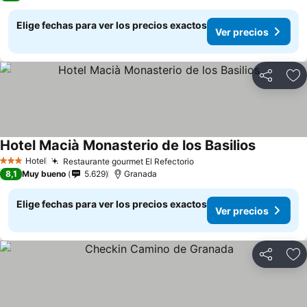
Elige fechas para ver los precios exactos
Ver precios
Compartir
Ag
Hotel Macià Monasterio de los Basilios
Hotel
Restaurante gourmet El Refectorio
3 Estrellas
8,1
Muy bueno
5.629
Granada
Elige fechas para ver los precios exactos
Ver precios
Compartir
Ag