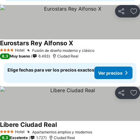
Compartir
Ag
Eurostars Rey Alfonso X
Hotel
Fusión de diseño moderno y clásico
4 Estrellas
8,3
Muy bueno
6.493
Ciudad Real
Elige fechas para ver los precios exactos
Ver precios
Compartir
Ag
Líbere Ciudad Real
Hotel
Apartamentos amplios y modernos
4 Estrellas
9,3
Excelente
1.727
Ciudad Real