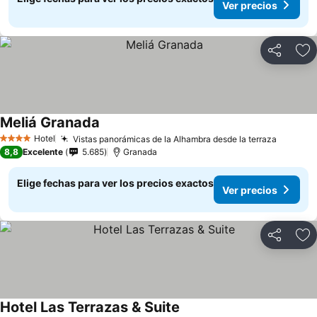
Ver precios
Compartir
Ag
Meliá Granada
Hotel
Vistas panorámicas de la Alhambra desde la terraza
4 Estrellas
8,8
Excelente
5.685
Granada
Elige fechas para ver los precios exactos
Ver precios
Compartir
Ag
Hotel Las Terrazas & Suite