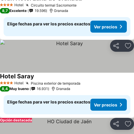
Hotel
Circuito termal Sacromonte
4 Estrellas
8,7
Excelente
19.596
Granada
Elige fechas para ver los precios exactos
Ver precios
Compartir
Ag
Hotel Saray
Hotel
Piscina exterior de temporada
4 Estrellas
8,4
Muy bueno
16.931
Granada
Elige fechas para ver los precios exactos
Ver precios
Opción destacada
Compartir
Ag