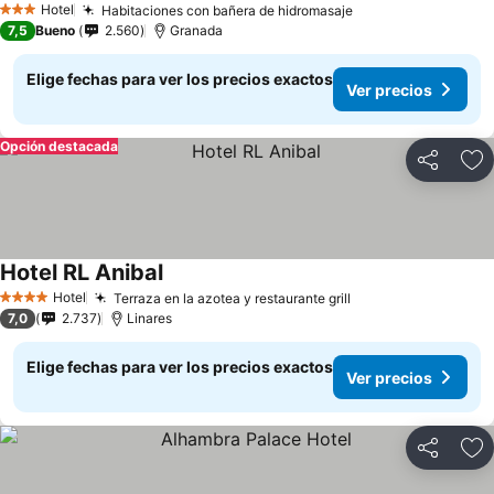
Hotel
Habitaciones con bañera de hidromasaje
3 Estrellas
7,5
Bueno
2.560
Granada
Elige fechas para ver los precios exactos
Ver precios
Opción destacada
Compartir
Ag
Hotel RL Anibal
Hotel
Terraza en la azotea y restaurante grill
4 Estrellas
7,0
2.737
Linares
Elige fechas para ver los precios exactos
Ver precios
Compartir
Ag