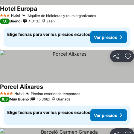
Hotel Europa
Hotel
Alquiler de bicicletas y tours organizados
3 Estrellas
7,6
Bueno
4.013
Jaén
Elige fechas para ver los precios exactos
Ver precios
Compartir
Ag
Porcel Alixares
Hotel
Piscina exterior de temporada
4 Estrellas
8,3
Muy bueno
15.398
Granada
Elige fechas para ver los precios exactos
Ver precios