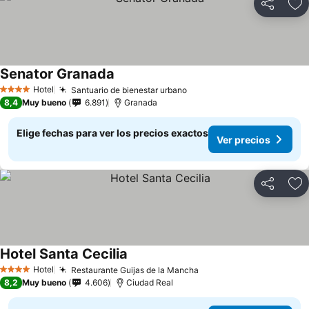
Compartir
Ag
Senator Granada
Hotel
Santuario de bienestar urbano
4 Estrellas
8,4
Muy bueno
6.891
Granada
Elige fechas para ver los precios exactos
Ver precios
Compartir
Ag
Hotel Santa Cecilia
Hotel
Restaurante Guijas de la Mancha
4 Estrellas
8,2
Muy bueno
4.606
Ciudad Real