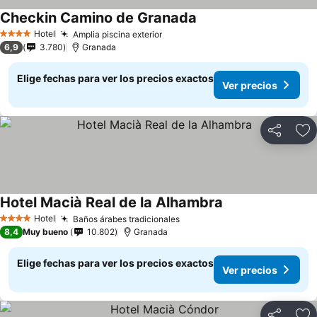
Checkin Camino de Granada
Hotel
Amplia piscina exterior
4 Estrellas
6,9
3.780
Granada
Elige fechas para ver los precios exactos
Ver precios
Compartir
Ag
Hotel Macià Real de la Alhambra
Hotel
Baños árabes tradicionales
4 Estrellas
8,4
Muy bueno
10.802
Granada
Elige fechas para ver los precios exactos
Ver precios