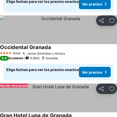
Elige fechas para ver los precios exactos
Ver precios
Compartir
Ag
Occidental Granada
Hotel
Jamar Gastrobar y terraza
4 Estrellas
8,8
Excelente
6.982
Granada
Elige fechas para ver los precios exactos
Ver precios
Opción destacada
Compartir
Ag
Gran Hotel Luna de Granada