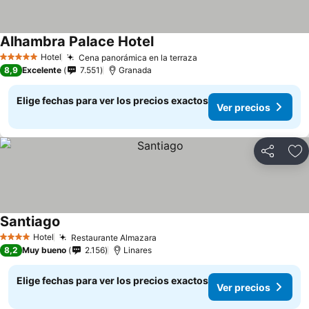
Alhambra Palace Hotel
Hotel
Cena panorámica en la terraza
5 Estrellas
8,9
Excelente
7.551
Granada
Elige fechas para ver los precios exactos
Ver precios
Compartir
Ag
Santiago
Hotel
Restaurante Almazara
4 Estrellas
8,2
Muy bueno
2.156
Linares
Elige fechas para ver los precios exactos
Ver precios