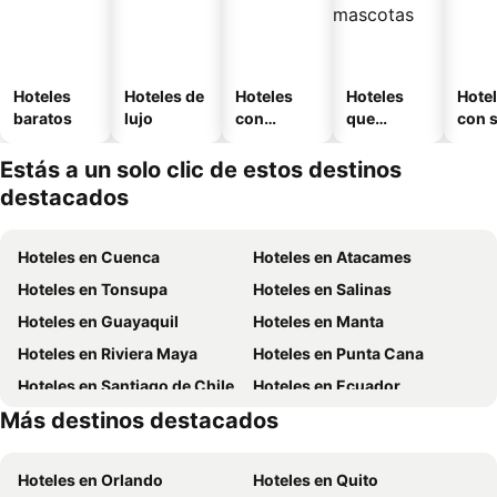
Hoteles
Hoteles de
Hoteles
Hoteles
Hote
baratos
lujo
con
que
con 
piscina
aceptan
mascotas
Estás a un solo clic de estos destinos
destacados
Hoteles en Cuenca
Hoteles en Atacames
Hoteles en Tonsupa
Hoteles en Salinas
Hoteles en Guayaquil
Hoteles en Manta
Hoteles en Riviera Maya
Hoteles en Punta Cana
Hoteles en Santiago de Chile
Hoteles en Ecuador
Más destinos destacados
Hoteles en México
Hoteles en Panamá
Hoteles en Orlando
Hoteles en Quito