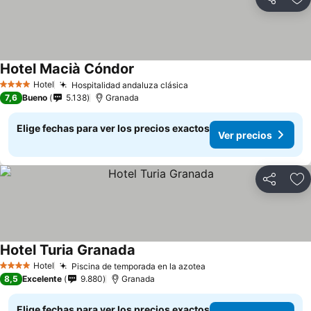
Compartir
Ag
Hotel Macià Cóndor
Hotel
Hospitalidad andaluza clásica
4 Estrellas
7,6
Bueno
5.138
Granada
Elige fechas para ver los precios exactos
Ver precios
Compartir
Ag
Hotel Turia Granada
Hotel
Piscina de temporada en la azotea
4 Estrellas
8,5
Excelente
9.880
Granada
Elige fechas para ver los precios exactos