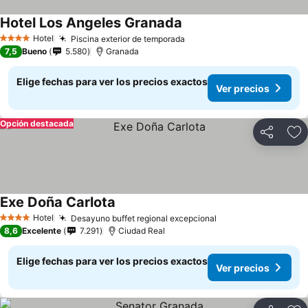
Hotel Los Angeles Granada
Hotel
Piscina exterior de temporada
4 Estrellas
7,5
Bueno
5.580
Granada
Elige fechas para ver los precios exactos
Ver precios
Opción destacada
Compartir
Ag
Exe Doña Carlota
Hotel
Desayuno buffet regional excepcional
4 Estrellas
8,6
Excelente
7.291
Ciudad Real
Elige fechas para ver los precios exactos
Ver precios