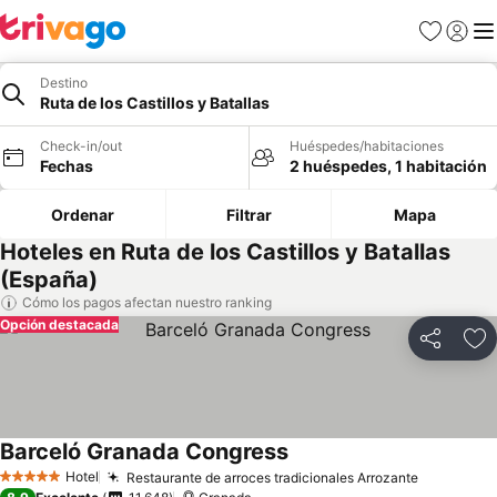
Favoritos
Iniciar 
Me
Destino
Ruta de los Castillos y Batallas
Check-in/out
Huéspedes/habitaciones
Fechas
2 huéspedes, 1 habitación
Ordenar
Filtrar
Mapa
Hoteles en Ruta de los Castillos y Batallas
(España)
Cómo los pagos afectan nuestro ranking
Opción destacada
Compartir
Ag
Barceló Granada Congress
Hotel
Restaurante de arroces tradicionales Arrozante
5 Estrellas