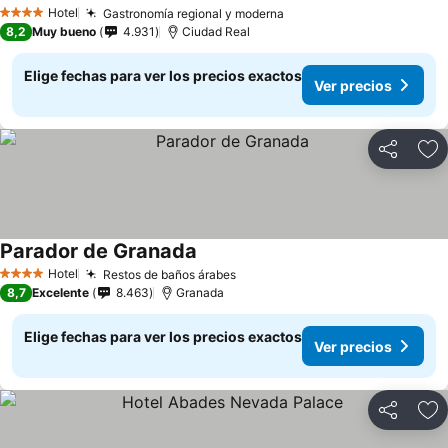
Hotel
Gastronomía regional y moderna
4 Estrellas
8,2
Muy bueno
4.931
Ciudad Real
Elige fechas para ver los precios exactos
Ver precios
Compartir
Ag
Parador de Granada
Hotel
Restos de baños árabes
4 Estrellas
8,7
Excelente
8.463
Granada
Elige fechas para ver los precios exactos
Ver precios
Compartir
Ag