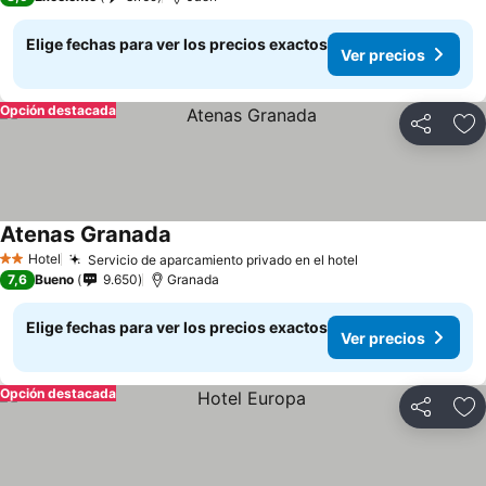
Elige fechas para ver los precios exactos
Ver precios
Opción destacada
Compartir
Ag
Atenas Granada
Hotel
Servicio de aparcamiento privado en el hotel
2 Estrellas
7,6
Bueno
9.650
Granada
Elige fechas para ver los precios exactos
Ver precios
Opción destacada
Compartir
Ag