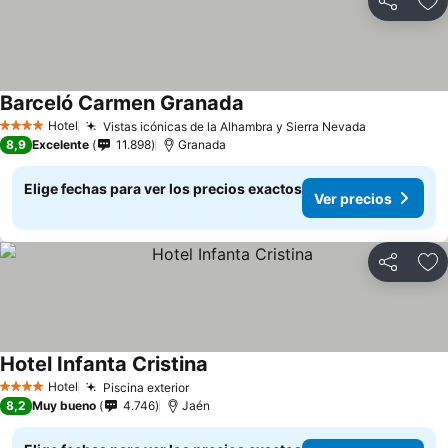
Compartir
Ag
Barceló Carmen Granada
Hotel
Vistas icónicas de la Alhambra y Sierra Nevada
4 Estrellas
8,9
Excelente
11.898
Granada
Elige fechas para ver los precios exactos
Ver precios
Compartir
Ag
Hotel Infanta Cristina
Hotel
Piscina exterior
4 Estrellas
8,2
Muy bueno
4.746
Jaén