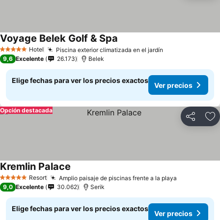
Voyage Belek Golf & Spa
Hotel
Piscina exterior climatizada en el jardín
5 Estrellas
9,6
Excelente
26.173
Belek
Elige fechas para ver los precios exactos
Ver precios
Opción destacada
Compartir
Ag
Kremlin Palace
Resort
Amplio paisaje de piscinas frente a la playa
5 Estrellas
9,0
Excelente
30.062
Serik
Elige fechas para ver los precios exactos
Ver precios