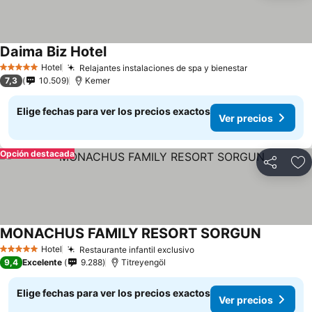
Daima Biz Hotel
Hotel
Relajantes instalaciones de spa y bienestar
5 Estrellas
7,3
10.509
Kemer
Elige fechas para ver los precios exactos
Ver precios
Opción destacada
Compartir
Ag
MONACHUS FAMILY RESORT SORGUN
Hotel
Restaurante infantil exclusivo
5 Estrellas
9,4
Excelente
9.288
Titreyengöl
Elige fechas para ver los precios exactos
Ver precios