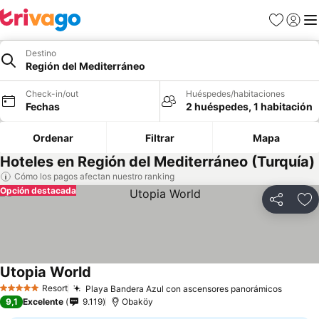
Favoritos
Iniciar 
Me
Destino
Región del Mediterráneo
Check-in/out
Huéspedes/habitaciones
Fechas
2 huéspedes, 1 habitación
Ordenar
Filtrar
Mapa
Hoteles en Región del Mediterráneo (Turquía)
Cómo los pagos afectan nuestro ranking
Opción destacada
Compartir
Ag
Utopia World
Resort
Playa Bandera Azul con ascensores panorámicos
5 Estrellas
9,1
Excelente
9.119
Obaköy