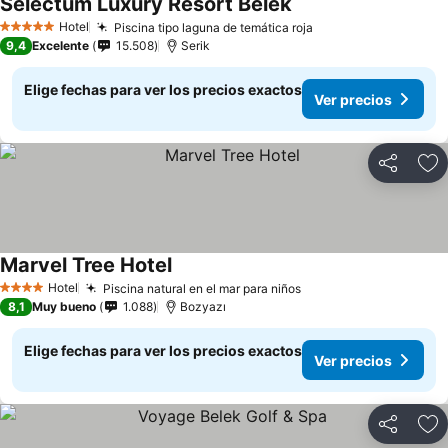
Selectum Luxury Resort Belek
Hotel
Piscina tipo laguna de temática roja
5 Estrellas
9,4
Excelente
15.508
Serik
Elige fechas para ver los precios exactos
Ver precios
Compartir
Ag
Marvel Tree Hotel
Hotel
Piscina natural en el mar para niños
4 Estrellas
8,1
Muy bueno
1.088
Bozyazı
Elige fechas para ver los precios exactos
Ver precios
Compartir
Ag