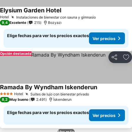
Elysium Garden Hotel
Hotel
Instalaciones de bienestar con sauna y gimnasio
9,4
Excelente
215
Bozyazı
Elige fechas para ver los precios exactos
Ver precios
Opción destacada
Compartir
Ag
Ramada By Wyndham Iskenderun
Hotel
Suites de lujo con bienestar privado
4 Estrellas
8,2
Muy bueno
2.491
İskenderun
Elige fechas para ver los precios exactos
Ver precios
Ver más