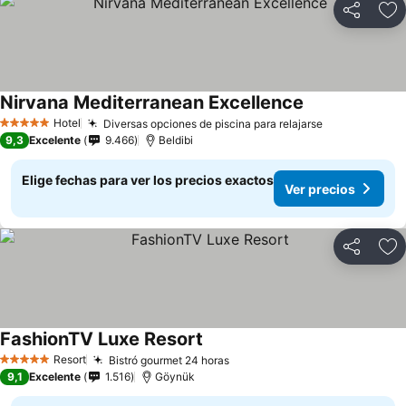
Compartir
Ag
Nirvana Mediterranean Excellence
Hotel
Diversas opciones de piscina para relajarse
5 Estrellas
9,3
Excelente
9.466
Beldibi
Elige fechas para ver los precios exactos
Ver precios
Compartir
Ag
FashionTV Luxe Resort
Resort
Bistró gourmet 24 horas
5 Estrellas
9,1
Excelente
1.516
Göynük