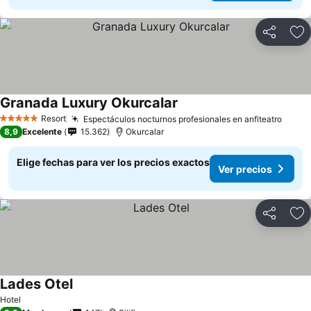
Compartir
Ag
Granada Luxury Okurcalar
Resort
Espectáculos nocturnos profesionales en anfiteatro
5 Estrellas
8,9
Excelente
15.362
Okurcalar
Elige fechas para ver los precios exactos
Ver precios
Compartir
Ag
Lades Otel
Hotel