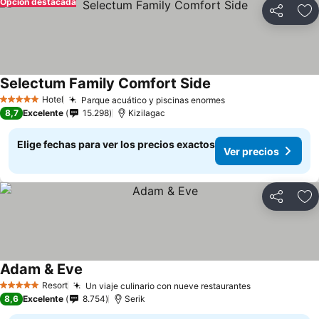
Opción destacada
Compartir
Ag
Selectum Family Comfort Side
Hotel
Parque acuático y piscinas enormes
5 Estrellas
8,7
Excelente
15.298
Kizilagac
Elige fechas para ver los precios exactos
Ver precios
Compartir
Ag
Adam & Eve
Resort
Un viaje culinario con nueve restaurantes
5 Estrellas
8,6
Excelente
8.754
Serik