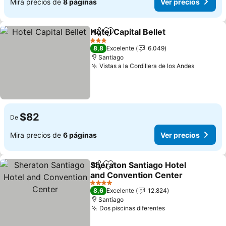
Mira precios de
8 páginas
Ver precios
Hotel Capital Bellet
Compartir
Agregar a favoritos
3 Estrellas
8,8
Excelente
6.049
Santiago
Vistas a la Cordillera de los Andes
$82
De
Mira precios de
6 páginas
Ver precios
Sheraton Santiago Hotel
Compartir
Agregar a favoritos
and Convention Center
4 Estrellas
8,6
Excelente
12.824
Santiago
Dos piscinas diferentes