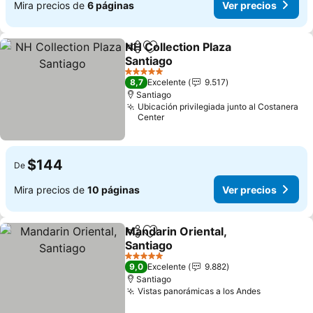
Mira precios de
6 páginas
Ver precios
NH Collection Plaza
Compartir
Agregar a favoritos
Santiago
5 Estrellas
8,7
Excelente
9.517
Santiago
Ubicación privilegiada junto al Costanera
Center
$144
De
Mira precios de
10 páginas
Ver precios
Mandarin Oriental,
Compartir
Agregar a favoritos
Santiago
5 Estrellas
9,0
Excelente
9.882
Santiago
Vistas panorámicas a los Andes