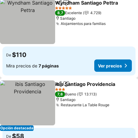
Wyndham Santiago Pettra
Compartir
Agregar a favoritos
5 Estrellas
8,7
Excelente
4.729
Santiago
Alojamientos para familias
$110
De
Mira precios de
7 páginas
Ver precios
ibis Santiago Providencia
Compartir
Agregar a favoritos
3 Estrellas
7,8
Bueno
13.113
Santiago
Restaurante La Table Rouge
Opción destacada
$58
De