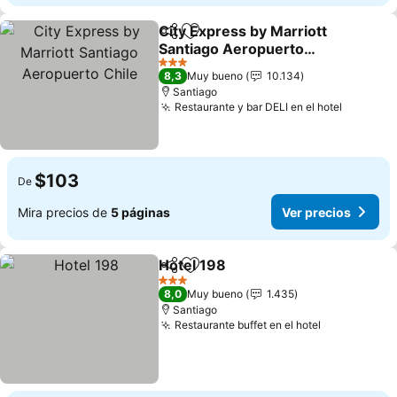
City Express by Marriott
Compartir
Agregar a favoritos
Santiago Aeropuerto
Chile
3 Estrellas
8,3
Muy bueno
10.134
Santiago
Restaurante y bar DELI en el hotel
$103
De
Mira precios de
5 páginas
Ver precios
Hotel 198
Compartir
Agregar a favoritos
3 Estrellas
8,0
Muy bueno
1.435
Santiago
Restaurante buffet en el hotel