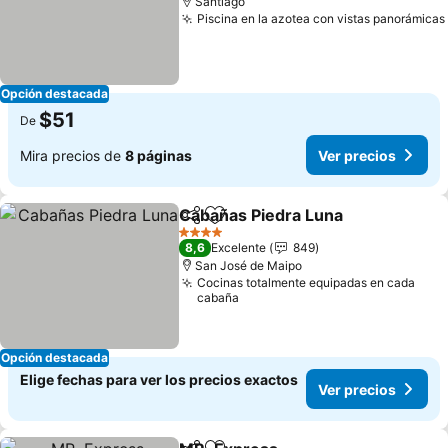
Santiago
Piscina en la azotea con vistas panorámicas
Opción destacada
$51
De
Mira precios de
8 páginas
Ver precios
Cabañas Piedra Luna
Compartir
Agregar a favoritos
4 Estrellas
8,6
Excelente
849
San José de Maipo
Cocinas totalmente equipadas en cada
cabaña
Opción destacada
Elige fechas para ver los precios exactos
Ver precios