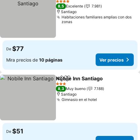
4 Estrellas
8,5
Excelente
7.981
Santiago
Habitaciones familiares amplias con dos
zonas
$77
De
Mira precios de
10 páginas
Ver precios
Nobile Inn Santiago
Compartir
Agregar a favoritos
3 Estrellas
8,3
Muy bueno
7.188
Santiago
Gimnasio en el hotel
$51
De