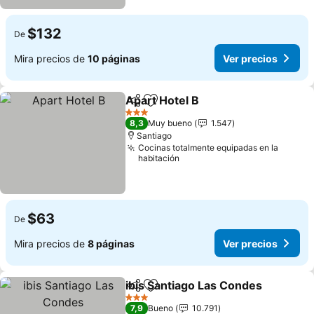
$132
De
Mira precios de
10 páginas
Ver precios
Apart Hotel B
Compartir
Agregar a favoritos
3 Estrellas
8,3
Muy bueno
1.547
Santiago
Cocinas totalmente equipadas en la
habitación
$63
De
Mira precios de
8 páginas
Ver precios
ibis Santiago Las Condes
Compartir
Agregar a favoritos
3 Estrellas
7,9
Bueno
10.791