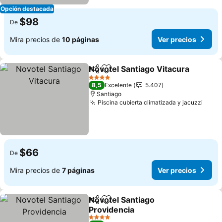
Opción destacada
$98
De
Mira precios de
10 páginas
Ver precios
Novotel Santiago Vitacura
Compartir
Agregar a favoritos
4 Estrellas
8,5
Excelente
5.407
Santiago
Piscina cubierta climatizada y jacuzzi
$66
De
Mira precios de
7 páginas
Ver precios
Novotel Santiago
Compartir
Agregar a favoritos
Providencia
4 Estrellas