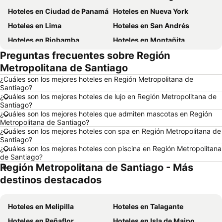
Hoteles en Ciudad de Panamá
Hoteles en Nueva York
Hoteles en Lima
Hoteles en San Andrés
Hoteles en Riobamba
Hoteles en Montañita
Preguntas frecuentes sobre Región
Hoteles en Puerto López
Hoteles en Pedernales
Metropolitana de Santiago
Hoteles en Miami
Hoteles en Roma
¿Cuáles son los mejores hoteles en Región Metropolitana de
Hoteles en Ambato
Hoteles en Cojimies
Santiago?
¿Cuáles son los mejores hoteles de lujo en Región Metropolitana de
Hoteles en Lisboa
Hoteles en Zorritos
Santiago?
Hoteles en Oporto
Hoteles en México
¿Cuáles son los mejores hoteles que admiten mascotas en Región
Metropolitana de Santiago?
Hoteles en Galápagos
Hoteles en Esmeraldas
¿Cuáles son los mejores hoteles con spa en Región Metropolitana de
Santiago?
Hoteles en Curazao
Hoteles en Guatemala
¿Cuáles son los mejores hoteles con piscina en Región Metropolitana
Hoteles en Santa Cruz
Hoteles en Colombia
de Santiago?
Región Metropolitana de Santiago - Más
Hoteles en Campania
Hoteles en Manabí
destinos destacados
Hoteles en Italia
Hoteles en Noruega
Hoteles en Tailandia
Hoteles en Nueva Jersey
Hoteles en Melipilla
Hoteles en Talagante
Hoteles en El Caribe
Hoteles en Lima
Hoteles en Peñaflor
Hoteles en Isla de Maipo