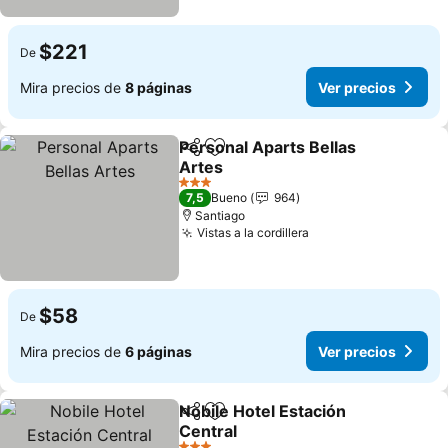
$221
De
Mira precios de
8 páginas
Ver precios
Personal Aparts Bellas
Compartir
Agregar a favoritos
Artes
3 Estrellas
7,5
Bueno
964
Santiago
Vistas a la cordillera
$58
De
Mira precios de
6 páginas
Ver precios
Nobile Hotel Estación
Compartir
Agregar a favoritos
Central