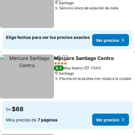
Santiago
Servicio único de estación de mate
Elige fechas para ver los precios exactos
Ver precios
Mercure Santiago Centro
Compartir
Agregar a favoritos
4 Estrellas
8,2
Muy bueno
7.541
Santiago
Piscina en la azotea con vistas a la ciudad
$68
De
Mira precios de
7 páginas
Ver precios