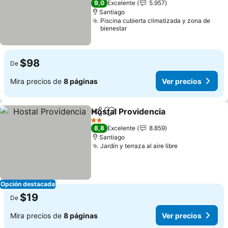
9,0
Excelente
5.957
Santiago
Piscina cubierta climatizada y zona de
bienestar
$98
De
Mira precios de
8 páginas
Ver precios
Hostal Providencia
Compartir
Agregar a favoritos
2 Estrellas
8,8
Excelente
8.859
Santiago
Jardín y terraza al aire libre
Opción destacada
$19
De
Mira precios de
8 páginas
Ver precios