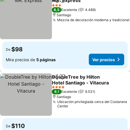
MR. Express
Compartir
Agregar a favoritos
3 Estrellas
8,5
Excelente
4.489
Santiago
Mezcla de decoración moderna y tradicional
$98
De
Mira precios de
5 páginas
Ver precios
DoubleTree by Hilton
Compartir
Agregar a favoritos
Hotel Santiago - Vitacura
4 Estrellas
9,1
Excelente
9.531
Santiago
Ubicación privilegiada cerca del Costanera
Center
$110
De