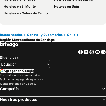
Hoteles en Tumbes
Hoteles en Orellana
Hoteles en El Monte
Hoteles en Buin
Hoteles en San Cristóbal
Hoteles en Isla de Santorini
Hoteles en Calera de Tango
Busca hoteles
Centro- y Sudamérica
Chile
Región Metropolitana de Santiago
Facebook
Twitter
Insta
Yo
Elige tu país
Agregar en Google
Encuentra nuestros resultados
fácilmente: agrega trivago como
fuente preferida en Google.
Compañía
Nuestros productos