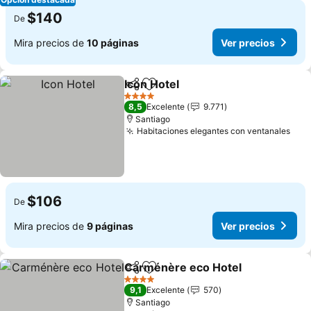
$140
De
Mira precios de
10 páginas
Ver precios
Icon Hotel
Compartir
Agregar a favoritos
4 Estrellas
8,5
Excelente
9.771
Santiago
Habitaciones elegantes con ventanales
$106
De
Mira precios de
9 páginas
Ver precios
Carménère eco Hotel
Compartir
Agregar a favoritos
4 Estrellas
9,1
Excelente
570
Santiago