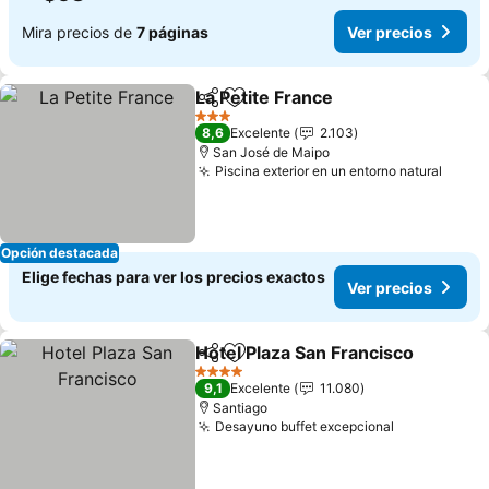
Mira precios de
7 páginas
Ver precios
La Petite France
Compartir
Agregar a favoritos
3 Estrellas
8,6
Excelente
2.103
San José de Maipo
Piscina exterior en un entorno natural
Opción destacada
Elige fechas para ver los precios exactos
Ver precios
Hotel Plaza San Francisco
Compartir
Agregar a favoritos
4 Estrellas
9,1
Excelente
11.080
Santiago
Desayuno buffet excepcional