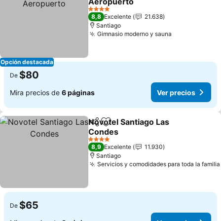
Aeropuerto
4 Estrellas
8,8
Excelente
21.638
Santiago
Gimnasio moderno y sauna
Opción destacada
$80
De
Mira precios de
6 páginas
Ver precios
Novotel Santiago Las
Compartir
Agregar a favoritos
Condes
4 Estrellas
8,9
Excelente
11.930
Santiago
Servicios y comodidades para toda la familia
$65
De