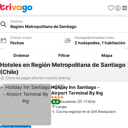
Favoritos
Iniciar 
Me
Destino
Región Metropolitana de Santiago
Check-in/out
Huéspedes/habitaciones
Fechas
2 huéspedes, 1 habitación
Ordenar
Filtrar
Mapa
Hoteles en Región Metropolitana de Santiago
(Chile)
Cómo los pagos afectan nuestro ranking
Holiday Inn Santiago -
Compartir
Agregar a favoritos
Airport Terminal By Ihg
4 Estrellas
8,6
Excelente
17.624
Lampa
Cocina regional en el Grill Restaurant
Opción destacada