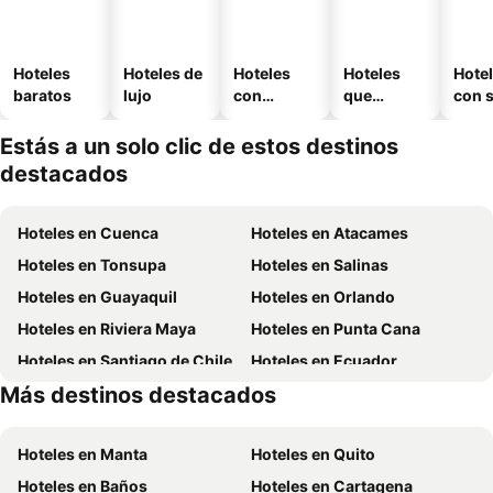
Hoteles
Hoteles de
Hoteles
Hoteles
Hote
baratos
lujo
con
que
con 
piscina
aceptan
mascotas
Estás a un solo clic de estos destinos
destacados
Hoteles en Cuenca
Hoteles en Atacames
Hoteles en Tonsupa
Hoteles en Salinas
Hoteles en Guayaquil
Hoteles en Orlando
Hoteles en Riviera Maya
Hoteles en Punta Cana
Hoteles en Santiago de Chile
Hoteles en Ecuador
Más destinos destacados
Hoteles en Chicago
Hoteles en Panamá
Hoteles en Manta
Hoteles en Quito
Hoteles en Baños
Hoteles en Cartagena