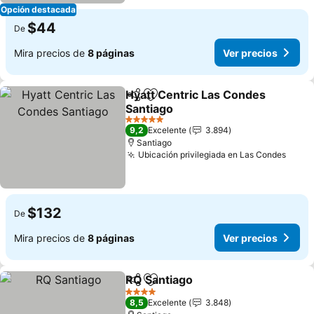
Opción destacada
$44
De
Mira precios de
8 páginas
Ver precios
Hyatt Centric Las Condes
Compartir
Agregar a favoritos
Santiago
5 Estrellas
9,2
Excelente
3.894
Santiago
Ubicación privilegiada en Las Condes
$132
De
Mira precios de
8 páginas
Ver precios
RQ Santiago
Compartir
Agregar a favoritos
4 Estrellas
8,5
Excelente
3.848