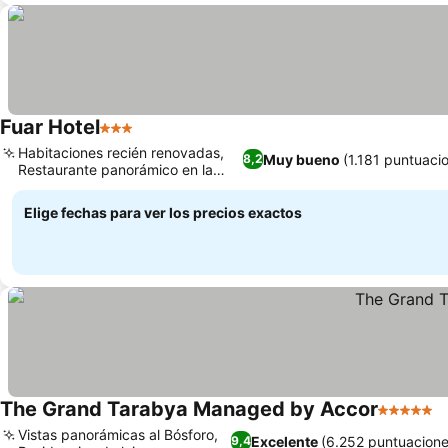
Fuar Hotel
3 Estrellas
Habitaciones recién renovadas,
Muy bueno
(1.181 puntuaci
8,2
Restaurante panorámico en la
azotea
Elige fechas para ver los precios exactos
The Grand Tarabya Managed by Accor
5 Estrell
Vistas panorámicas al Bósforo,
Excelente
(6.252 puntuacione
9,4