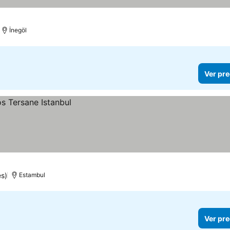
İnegöl
Ver pre
s)
Estambul
Ver pre