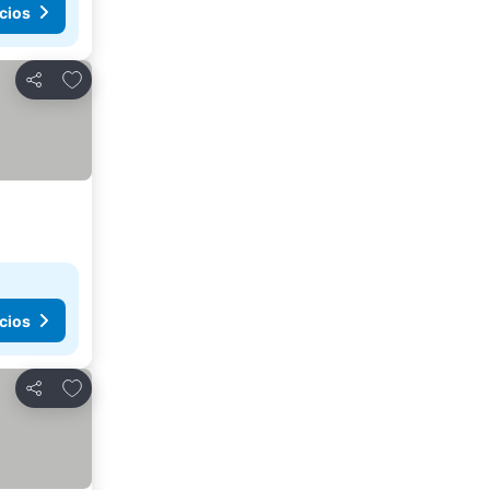
cios
Agregar a favoritos
Compartir
cios
Agregar a favoritos
Compartir