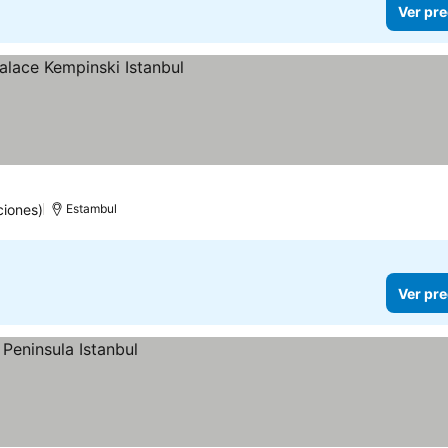
Ver pre
ciones)
Estambul
Ver pre