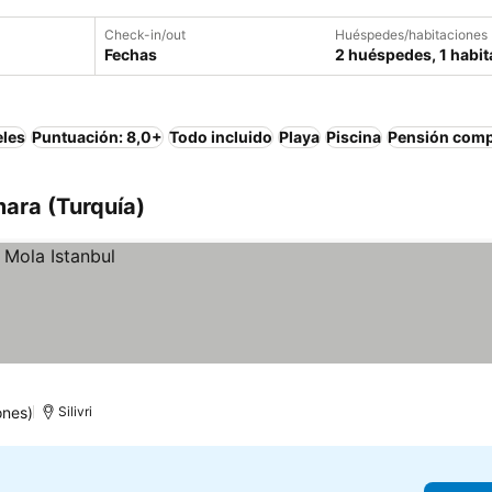
Check-in/out
Huéspedes/habitaciones
Fechas
2 huéspedes, 1 habit
eles
Puntuación: 8,0+
Todo incluido
Playa
Piscina
Pensión comp
ara (Turquía)
ones)
Silivri