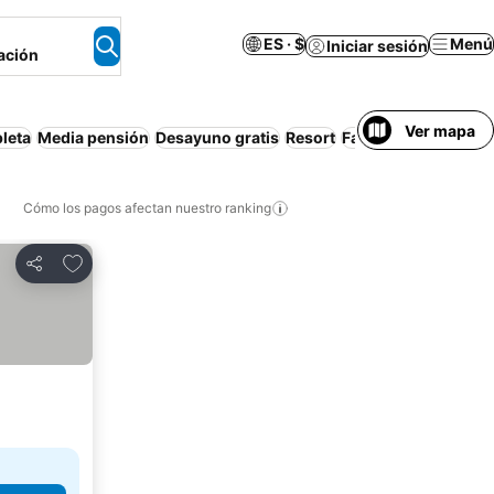
ES · $
Menú
Iniciar sesión
ación
Ver mapa
leta
Media pensión
Desayuno gratis
Resort
Familias
Apartamen
Cómo los pagos afectan nuestro ranking
Agregar a favoritos
Compartir