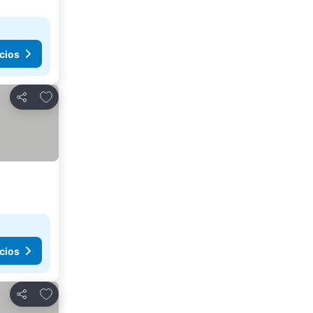
cios
Agregar a favoritos
Compartir
cios
Agregar a favoritos
Compartir