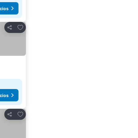
cios
Agregar a favoritos
Compartir
cios
Agregar a favoritos
Compartir