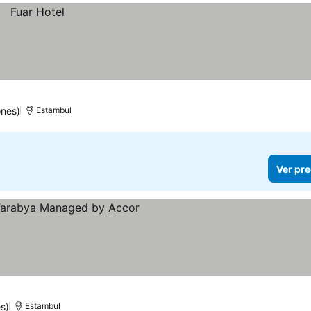
ones)
Estambul
Ver pre
as
s)
Estambul