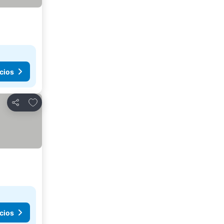
cios
Agregar a favoritos
Compartir
cios