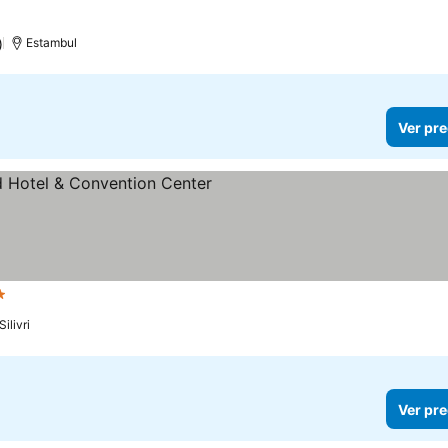
)
Estambul
Ver pre
ellas
Silivri
Ver pre