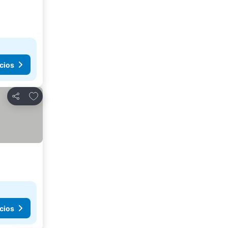
cios
Agregar a favoritos
Compartir
cios