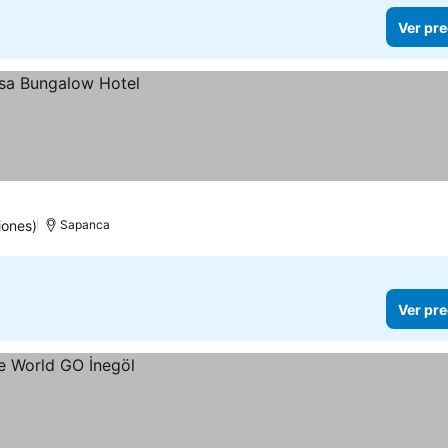
Ver pre
iones)
Sapanca
Ver pre