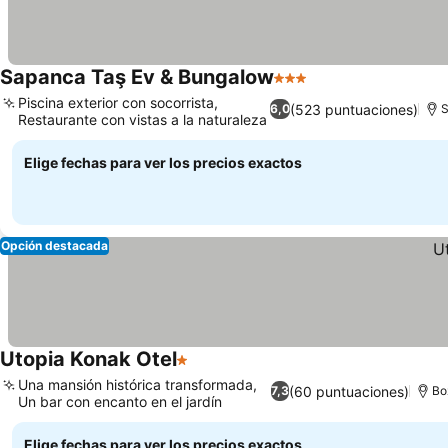
Sapanca Taş Ev & Bungalow
3 Estrellas
Piscina exterior con socorrista,
(523 puntuaciones)
6,0
Restaurante con vistas a la naturaleza
Elige fechas para ver los precios exactos
Opción destacada
Utopia Konak Otel
1 Estrellas
Una mansión histórica transformada,
(60 puntuaciones)
7,3
Bo
Un bar con encanto en el jardín
Elige fechas para ver los precios exactos