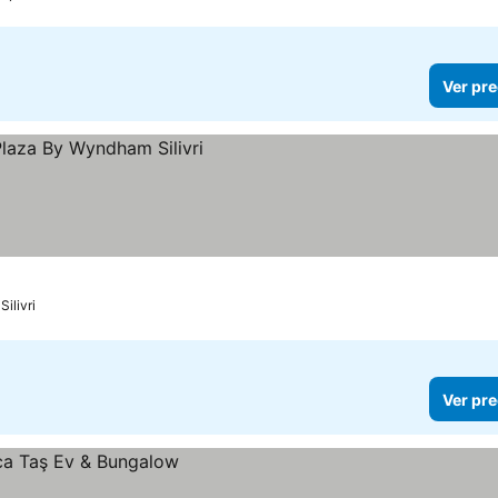
Ver pre
Silivri
Ver pre