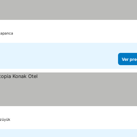
Sapanca
Ver pre
züyük