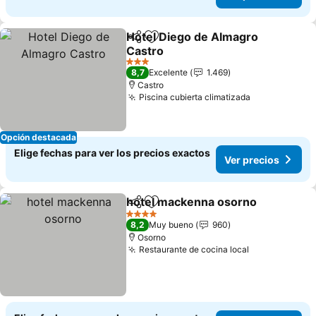
Hotel Diego de Almagro
Compartir
Agregar a favoritos
Castro
3 Estrellas
8,7
Excelente
1.469
Castro
Piscina cubierta climatizada
Opción destacada
Elige fechas para ver los precios exactos
Ver precios
hotel mackenna osorno
Compartir
Agregar a favoritos
4 Estrellas
8,2
Muy bueno
960
Osorno
Restaurante de cocina local