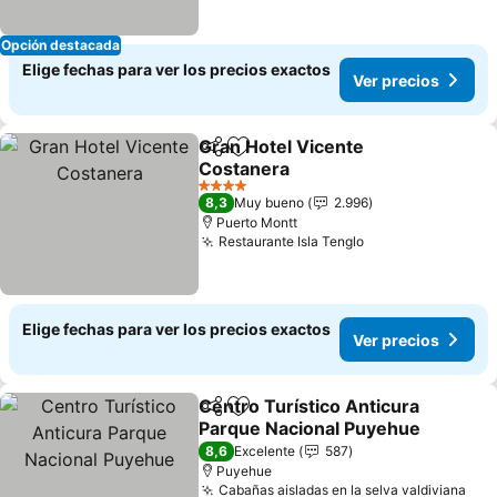
Opción destacada
Elige fechas para ver los precios exactos
Ver precios
Gran Hotel Vicente
Compartir
Agregar a favoritos
Costanera
4 Estrellas
8,3
Muy bueno
2.996
Puerto Montt
Restaurante Isla Tenglo
Elige fechas para ver los precios exactos
Ver precios
Centro Turístico Anticura
Compartir
Agregar a favoritos
Parque Nacional Puyehue
8,6
Excelente
587
Puyehue
Cabañas aisladas en la selva valdiviana