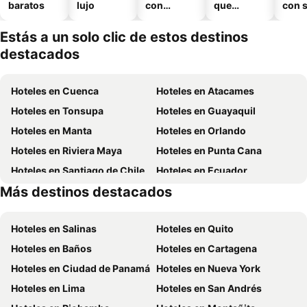
baratos
lujo
con
que
con 
piscina
aceptan
mascotas
Estás a un solo clic de estos destinos
destacados
Hoteles en Cuenca
Hoteles en Atacames
Hoteles en Tonsupa
Hoteles en Guayaquil
Hoteles en Manta
Hoteles en Orlando
Hoteles en Riviera Maya
Hoteles en Punta Cana
Hoteles en Santiago de Chile
Hoteles en Ecuador
Más destinos destacados
Hoteles en Chicago
Hoteles en Panamá
Hoteles en Salinas
Hoteles en Quito
Hoteles en Baños
Hoteles en Cartagena
Hoteles en Ciudad de Panamá
Hoteles en Nueva York
Hoteles en Lima
Hoteles en San Andrés