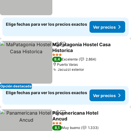
Elige fechas para ver los precios exactos
Ver precios
MaPatagonia Hostel Casa
Compartir
Agregar a favoritos
Historica
3 Estrellas
9,4
Excelente
2.864
Puerto Varas
Jacuzzi exterior
Opción destacada
Elige fechas para ver los precios exactos
Ver precios
Panamericana Hotel
Compartir
Agregar a favoritos
Ancud
3 Estrellas
8,1
Muy bueno
1.333