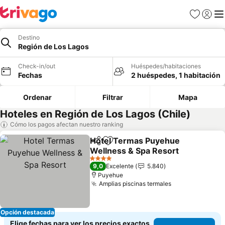
Favoritos
Iniciar 
Me
Destino
Región de Los Lagos
Check-in/out
Huéspedes/habitaciones
Fechas
2 huéspedes, 1 habitación
Ordenar
Filtrar
Mapa
Hoteles en Región de Los Lagos (Chile)
Cómo los pagos afectan nuestro ranking
Hotel Termas Puyehue
Compartir
Agregar a favoritos
Wellness & Spa Resort
4 Estrellas
9,0
Excelente
5.840
Puyehue
Amplias piscinas termales
Opción destacada
Elige fechas para ver los precios exactos