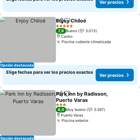
Ver precios
Enjoy Chiloé
Compartir
Agregar a favoritos
5 Estrellas
7,9
Bueno
5.013
Castro
Piscina cubierta climatizada
Opción destacada
Elige fechas para ver los precios exactos
Ver precios
Park Inn by Radisson,
Compartir
Agregar a favoritos
Puerto Varas
3 Estrellas
8,0
Muy bueno
5.597
Puerto Varas
Piscina exterior
Opción destacada