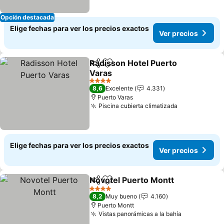
Opción destacada
Elige fechas para ver los precios exactos
Ver precios
Radisson Hotel Puerto
Compartir
Agregar a favoritos
Varas
4 Estrellas
8,6
Excelente
4.331
Puerto Varas
Piscina cubierta climatizada
Elige fechas para ver los precios exactos
Ver precios
Novotel Puerto Montt
Compartir
Agregar a favoritos
4 Estrellas
8,2
Muy bueno
4.160
Puerto Montt
Vistas panorámicas a la bahía