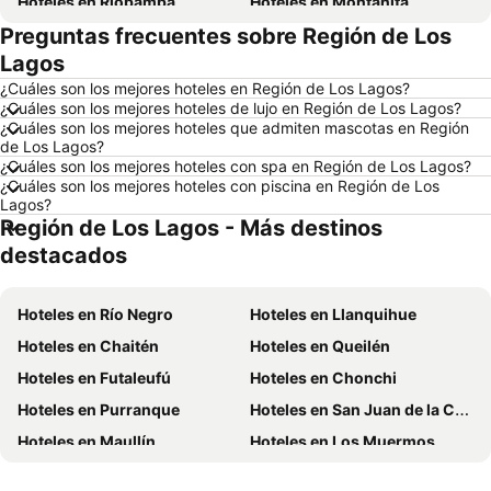
Hoteles en Riobamba
Hoteles en Montañita
Preguntas frecuentes sobre Región de Los
Hoteles en Puerto López
Hoteles en Pedernales
Lagos
Hoteles en Miami
Hoteles en Roma
¿Cuáles son los mejores hoteles en Región de Los Lagos?
Hoteles en Ambato
Hoteles en Cojimies
¿Cuáles son los mejores hoteles de lujo en Región de Los Lagos?
¿Cuáles son los mejores hoteles que admiten mascotas en Región
Hoteles en Lisboa
Hoteles en Zorritos
de Los Lagos?
Hoteles en Oporto
Hoteles en México
¿Cuáles son los mejores hoteles con spa en Región de Los Lagos?
¿Cuáles son los mejores hoteles con piscina en Región de Los
Hoteles en Galápagos
Hoteles en Esmeraldas
Lagos?
Región de Los Lagos - Más destinos
Hoteles en Curazao
Hoteles en Guatemala
destacados
Hoteles en Santa Cruz
Hoteles en Colombia
Hoteles en Campania
Hoteles en Manabí
Hoteles en Río Negro
Hoteles en Llanquihue
Hoteles en Italia
Hoteles en Noruega
Hoteles en Chaitén
Hoteles en Queilén
Hoteles en Tailandia
Hoteles en Nueva Jersey
Hoteles en Futaleufú
Hoteles en Chonchi
Hoteles en El Caribe
Hoteles en Lima
Hoteles en Purranque
Hoteles en San Juan de la Costa
Hoteles en Tumbes
Hoteles en Orellana
Hoteles en Maullín
Hoteles en Los Muermos
Hoteles en San Cristóbal
Hoteles en Isla de Santorini
Hoteles en Calbuco
Hoteles en Fresia