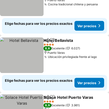
Puerto Varas
Cocina tradicional chilena y peruana
Elige fechas para ver los precios exactos
Ver precios
Hotel Bellavista
Compartir
Agregar a favoritos
4 Estrellas
8,8
Excelente
6.027
Puerto Varas
Ubicación privilegiada frente al lago
Elige fechas para ver los precios exactos
Ver precios
Solace Hotel Puerto Varas
Compartir
Agregar a favoritos
4 Estrellas
8,9
Excelente
3.961