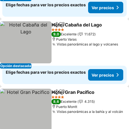
Elige fechas para ver los precios exactos
Ver precios
Hotel Cabaña del Lago
Compartir
Agregar a favoritos
4 Estrellas
9,0
Excelente
11.672
Puerto Varas
Vistas panorámicas al lago y volcanes
Opción destacada
Elige fechas para ver los precios exactos
Ver precios
Hotel Gran Pacifico
Compartir
Agregar a favoritos
4 Estrellas
8,6
Excelente
4.315
Puerto Montt
Vistas panorámicas a la bahía y al volcán