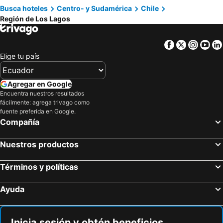
Hoteles en Dalcahue
Hoteles en Quemchi
Busca hoteles
Centro- y Sudamérica
Chile
Región de Los Lagos
Facebook
Twitter
Insta
Yo
Elige tu país
Agregar en Google
Encuentra nuestros resultados
fácilmente: agrega trivago como
fuente preferida en Google.
Compañía
Nuestros productos
Términos y políticas
Ayuda
Inicia sesión y obtén beneficios