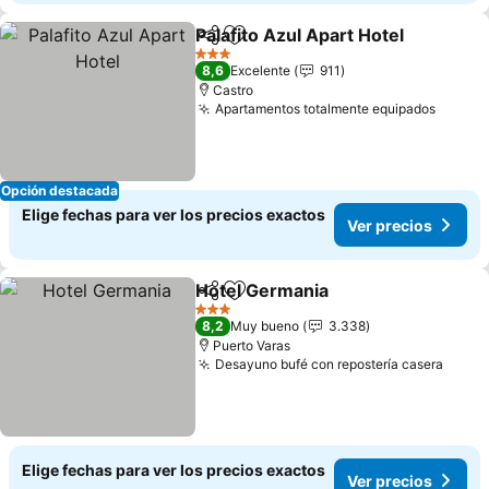
Palafito Azul Apart Hotel
Compartir
Agregar a favoritos
3 Estrellas
8,6
Excelente
911
Castro
Apartamentos totalmente equipados
Opción destacada
Elige fechas para ver los precios exactos
Ver precios
Hotel Germania
Compartir
Agregar a favoritos
3 Estrellas
8,2
Muy bueno
3.338
Puerto Varas
Desayuno bufé con repostería casera
Elige fechas para ver los precios exactos
Ver precios