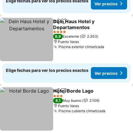
Elige fechas para ver los precios exactos
Ver precios
Dein Haus Hotel y
Compartir
Agregar a favoritos
Departamentos
4 Estrellas
8,9
Excelente
2.303
Puerto Varas
Piscina exterior climatizada
Elige fechas para ver los precios exactos
Ver precios
Hotel Borde Lago
Compartir
Agregar a favoritos
3 Estrellas
8,1
Muy bueno
2.106
Puerto Varas
Piscina cubierta climatizada