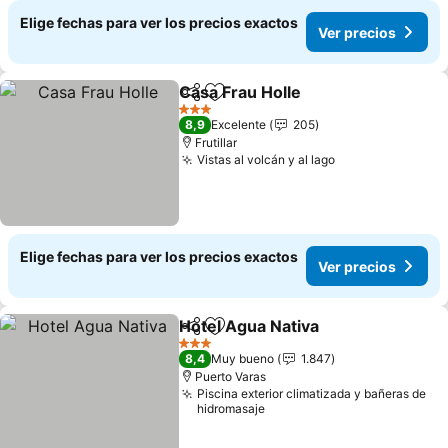
Elige fechas para ver los precios exactos
Ver precios
Casa Frau Holle
Compartir
Agregar a favoritos
3 Estrellas
8,9
Excelente
205
Frutillar
Vistas al volcán y al lago
Elige fechas para ver los precios exactos
Ver precios
Hotel Agua Nativa
Compartir
Agregar a favoritos
3 Estrellas
8,4
Muy bueno
1.847
Puerto Varas
Piscina exterior climatizada y bañeras de
hidromasaje