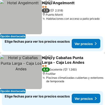
Hotel Angelmontt
Compartir
Agregar a favoritos
2 Estrellas
7,3
2.518
Puerto Montt
Habitaciones con acceso a patio privado
Opción destacada
Elige fechas para ver los precios exactos
Ver precios
Hotel y Cabañas Punta
Compartir
Agregar a favoritos
Larga - Caja Los Andes
2 Estrellas
8,6
Excelente
1.360
Frutillar
Piscinas climatizadas cubiertas y exteriores
de temporada
Opción destacada
Elige fechas para ver los precios exactos
Ver precios