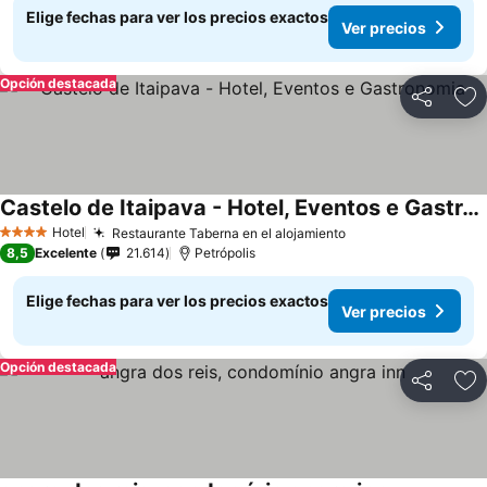
Elige fechas para ver los precios exactos
Ver precios
Opción destacada
Compartir
Ag
Castelo de Itaipava - Hotel, Eventos e Gastronomia
Ver precios
Hotel
Restaurante Taberna en el alojamiento
Ver precios
4 Estrellas
8,5
Excelente
21.614
Petrópolis
Elige fechas para ver los precios exactos
Ver precios
Opción destacada
Compartir
Ag