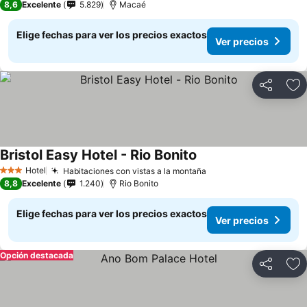
8,6
Excelente
5.829
Macaé
Elige fechas para ver los precios exactos
Ver precios
Compartir
Ag
Bristol Easy Hotel - Rio Bonito
Ver precios
Hotel
Habitaciones con vistas a la montaña
Ver precios
3 Estrellas
8,8
Excelente
1.240
Rio Bonito
Elige fechas para ver los precios exactos
Ver precios
Opción destacada
Compartir
Ag