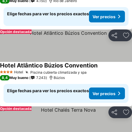
8,1
Muy bueno
4.150
Río de Janeiro
Elige fechas para ver los precios exactos
Ver precios
Opción destacada
Compartir
Ag
Hotel Atlântico Búzios Convention
Ver precios
Hotel
Piscina cubierta climatizada y spa
Ver precios
4 Estrellas
8,4
Muy bueno
7.243
Búzios
Elige fechas para ver los precios exactos
Ver precios
Opción destacada
Compartir
Ag