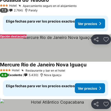
Pousada do Tesouro
Ver precios
Hotel
Aparcamiento seguro en el alojamiento
Ver precios
3 Estrellas
7,3
2.764
Paraty
Elige fechas para ver los precios exactos
Ver precios
Opción destacada
Compartir
Ag
Mercure Rio de Janeiro Nova Iguaçu
Ver precios
Hotel
Restaurante y bar en el hotel
Ver precios
4 Estrellas
8,6
Excelente
5.430
Nova Iguaçu
Elige fechas para ver los precios exactos
Ver precios
Compartir
Ag