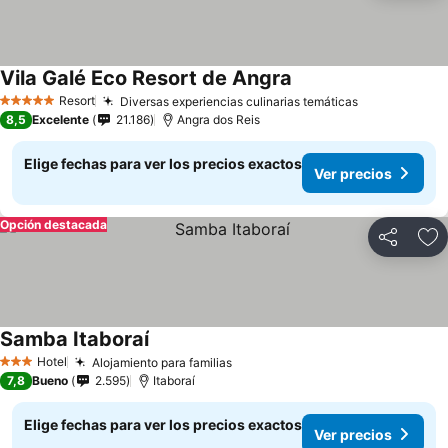
Vila Galé Eco Resort de Angra
Ver precios
Resort
Diversas experiencias culinarias temáticas
Ver precios
5 Estrellas
8,5
Excelente
21.186
Angra dos Reis
Elige fechas para ver los precios exactos
Ver precios
Opción destacada
Compartir
Ag
Samba Itaboraí
Ver precios
Hotel
Alojamiento para familias
Ver precios
3 Estrellas
7,8
Bueno
2.595
Itaboraí
Elige fechas para ver los precios exactos
Ver precios