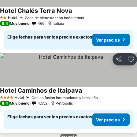
Hotel Chalés Terra Nova
Ver precios
Hotel
Zona de bienestar con baño termal
Ver precios
2 Estrellas
8,4
Muy bueno
466
Itatiaia
Elige fechas para ver los precios exactos
Ver precios
Compartir
Ag
Hotel Caminhos de Itaipava
Ver precios
Hotel
Cocina fusión internacional y brasileña
Ver precios
4 Estrellas
8,4
Muy bueno
4.552
Petrópolis
Elige fechas para ver los precios exactos
Ver precios
Ver más