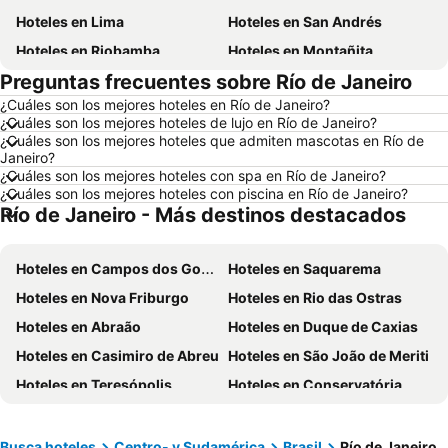
Hoteles en Lima
Hoteles en San Andrés
Hoteles en Riobamba
Hoteles en Montañita
Preguntas frecuentes sobre Río de Janeiro
Hoteles en Puerto López
Hoteles en Pedernales
¿Cuáles son los mejores hoteles en Río de Janeiro?
Hoteles en Miami
Hoteles en Roma
¿Cuáles son los mejores hoteles de lujo en Río de Janeiro?
Hoteles en Ambato
Hoteles en Cojimies
¿Cuáles son los mejores hoteles que admiten mascotas en Río de
Janeiro?
Hoteles en Lisboa
Hoteles en Zorritos
¿Cuáles son los mejores hoteles con spa en Río de Janeiro?
¿Cuáles son los mejores hoteles con piscina en Río de Janeiro?
Hoteles en Oporto
Hoteles en Panamá
Río de Janeiro - Más destinos destacados
Hoteles en Galápagos
Hoteles en Esmeraldas
Hoteles en Curazao
Hoteles en Guatemala
Hoteles en Campos dos Goytacazes
Hoteles en Saquarema
Hoteles en Santa Cruz
Hoteles en Colombia
Hoteles en Nova Friburgo
Hoteles en Rio das Ostras
Hoteles en Campania
Hoteles en Manabí
Hoteles en Abraão
Hoteles en Duque de Caxias
Hoteles en Italia
Hoteles en Noruega
Hoteles en Casimiro de Abreu
Hoteles en São João de Meriti
Hoteles en Tailandia
Hoteles en Nueva Jersey
Hoteles en Teresópolis
Hoteles en Conservatória
Hoteles en El Caribe
Hoteles en Lima
Hoteles en Nova Iguaçu
Hoteles en Jacarepaguá
Hoteles en Tumbes
Hoteles en Orellana
Hoteles en Penedo
Hoteles en Engenheiro Paulo de Frontin
Busca hoteles
Centro- y Sudamérica
Brasil
Río de Janeiro