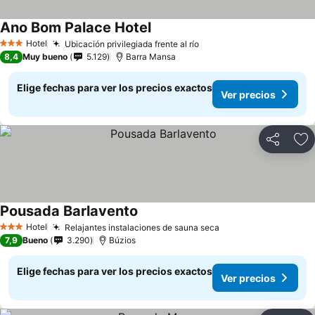
Ano Bom Palace Hotel
Ver precios
Hotel
Ubicación privilegiada frente al río
Ver precios
3 Estrellas
8,4
Muy bueno
5.129
Barra Mansa
Elige fechas para ver los precios exactos
Ver precios
Compartir
Ag
Pousada Barlavento
Ver precios
Hotel
Relajantes instalaciones de sauna seca
Ver precios
3 Estrellas
7,9
Bueno
3.290
Búzios
Elige fechas para ver los precios exactos
Ver precios