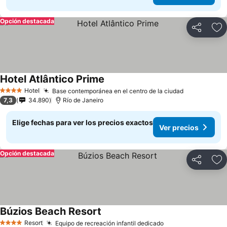
Opción destacada
Compartir
Ag
Hotel Atlântico Prime
Ver precios
Hotel
Base contemporánea en el centro de la ciudad
Ver precios
4 Estrellas
7,3
34.890
Río de Janeiro
Elige fechas para ver los precios exactos
Ver precios
Opción destacada
Compartir
Ag
Búzios Beach Resort
Ver precios
Resort
Equipo de recreación infantil dedicado
Ver precios
4 Estrellas