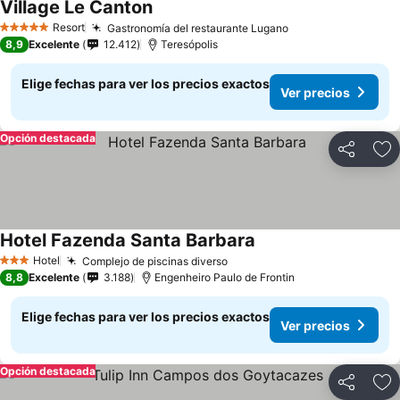
Village Le Canton
Ver precios
Resort
Gastronomía del restaurante Lugano
Ver precios
5 Estrellas
8,9
Excelente
12.412
Teresópolis
Elige fechas para ver los precios exactos
Ver precios
Opción destacada
Compartir
Ag
Hotel Fazenda Santa Barbara
Ver precios
Hotel
Complejo de piscinas diverso
Ver precios
3 Estrellas
8,8
Excelente
3.188
Engenheiro Paulo de Frontin
Elige fechas para ver los precios exactos
Ver precios
Opción destacada
Compartir
Ag