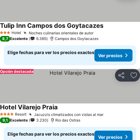
Tulip Inn Campos dos Goytacazes
Ver precios
Hotel
Noches culinarias orientales de autor
Ver precios
3 Estrellas
8,7
Excelente
6.385
Campos dos Goytacazes
Elige fechas para ver los precios exactos
Ver precios
Opción destacada
Compartir
Ag
Hotel Vilarejo Praia
Ver precios
Resort
Jacuzzis climatizados con vistas al mar
Ver precios
4 Estrellas
9,1
Excelente
3.230
Rio das Ostras
Elige fechas para ver los precios exactos
Ver precios