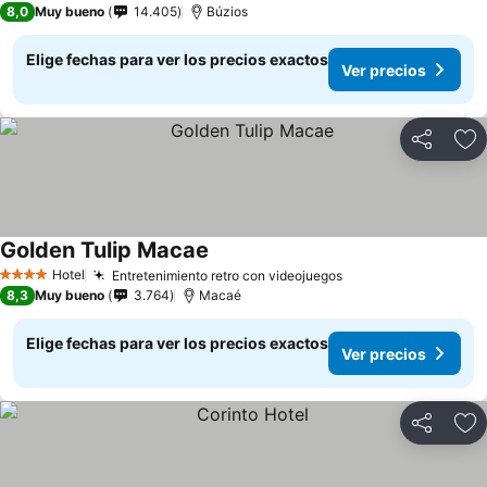
8,0
Muy bueno
14.405
Búzios
Elige fechas para ver los precios exactos
Ver precios
Compartir
Ag
Golden Tulip Macae
Ver precios
Hotel
Entretenimiento retro con videojuegos
Ver precios
4 Estrellas
8,3
Muy bueno
3.764
Macaé
Elige fechas para ver los precios exactos
Ver precios
Compartir
Ag