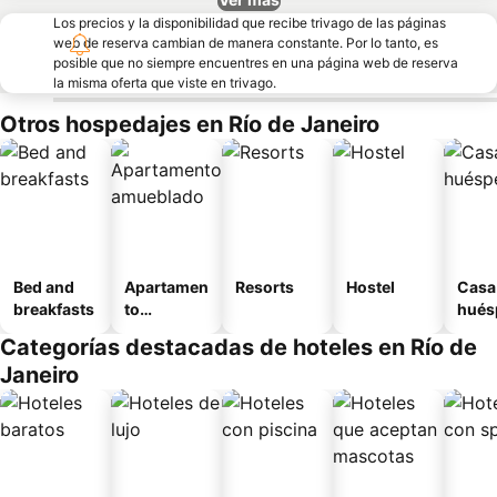
Los precios y la disponibilidad que recibe trivago de las páginas
web de reserva cambian de manera constante. Por lo tanto, es
posible que no siempre encuentres en una página web de reserva
la misma oferta que viste en trivago.
Otros hospedajes en Río de Janeiro
Bed and
Apartamen
Resorts
Hostel
Casa
breakfasts
to
hués
amueblad
Categorías destacadas de hoteles en Río de
o
Janeiro