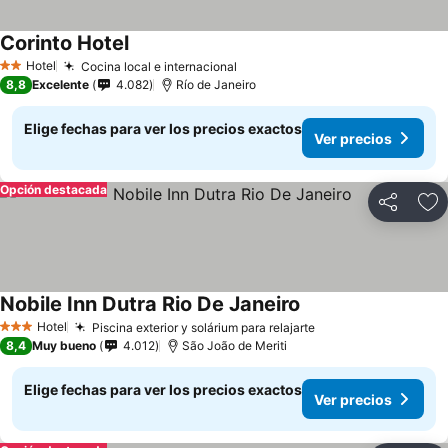
Corinto Hotel
Ver precios
Hotel
Cocina local e internacional
Ver precios
2 Estrellas
8,8
Excelente
4.082
Río de Janeiro
Elige fechas para ver los precios exactos
Ver precios
Opción destacada
Compartir
Ag
Nobile Inn Dutra Rio De Janeiro
Ver precios
Hotel
Piscina exterior y solárium para relajarte
Ver precios
3 Estrellas
8,4
Muy bueno
4.012
São João de Meriti
Elige fechas para ver los precios exactos
Ver precios