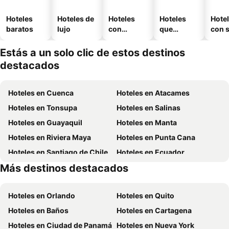
Hoteles
Hoteles de
Hoteles
Hoteles
Hote
baratos
lujo
con
que
con 
piscina
aceptan
mascotas
Estás a un solo clic de estos destinos
destacados
Hoteles en Cuenca
Hoteles en Atacames
Hoteles en Tonsupa
Hoteles en Salinas
Hoteles en Guayaquil
Hoteles en Manta
Hoteles en Riviera Maya
Hoteles en Punta Cana
Hoteles en Santiago de Chile
Hoteles en Ecuador
Más destinos destacados
Hoteles en México
Hoteles en Chicago
Hoteles en Orlando
Hoteles en Quito
Hoteles en Baños
Hoteles en Cartagena
Hoteles en Ciudad de Panamá
Hoteles en Nueva York