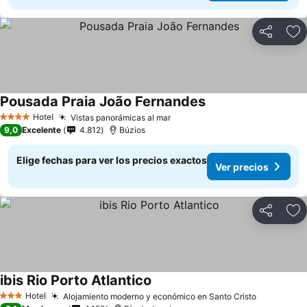
Compartir
Ag
Pousada Praia João Fernandes
Ver precios
Hotel
Vistas panorámicas al mar
Ver precios
4 Estrellas
9,0
Excelente
4.812
Búzios
Elige fechas para ver los precios exactos
Ver precios
Compartir
Ag
ibis Rio Porto Atlantico
Ver precios
Hotel
Alojamiento moderno y económico en Santo Cristo
Ver preci
3 Estrellas