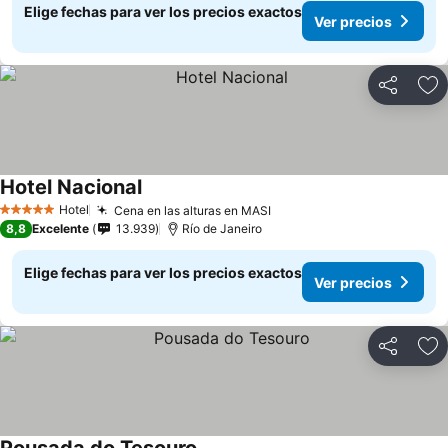
Elige fechas para ver los precios exactos
Ver precios
Compartir
Ag
Hotel Nacional
Ver precios
Hotel
Cena en las alturas en MASI
Ver precios
5 Estrellas
8,8
Excelente
13.939
Río de Janeiro
Elige fechas para ver los precios exactos
Ver precios
Compartir
Ag