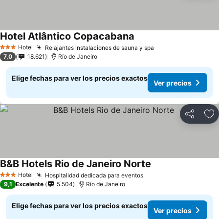
Hotel Atlântico Copacabana
Ver precios
Hotel
Relajantes instalaciones de sauna y spa
Ver precios
3 Estrellas
7,0
18.621
Río de Janeiro
Elige fechas para ver los precios exactos
Ver precios
Compartir
Ag
B&B Hotels Rio de Janeiro Norte
Ver precios
Hotel
Hospitalidad dedicada para eventos
Ver precios
3 Estrellas
9,1
Excelente
5.504
Río de Janeiro
Elige fechas para ver los precios exactos
Ver precios