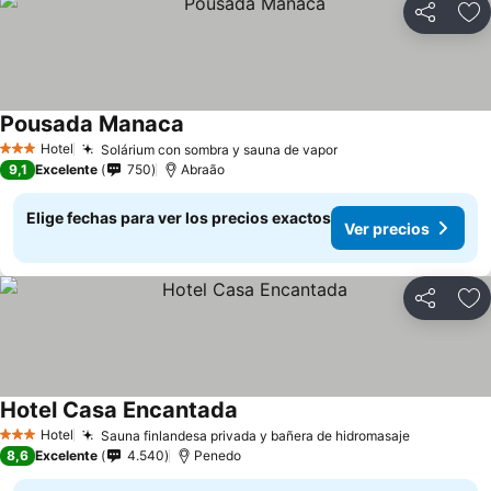
Compartir
Ag
Pousada Manaca
Ver precios
Hotel
Solárium con sombra y sauna de vapor
Ver precios
3 Estrellas
9,1
Excelente
750
Abraão
Elige fechas para ver los precios exactos
Ver precios
Compartir
Ag
Hotel Casa Encantada
Ver precios
Hotel
Sauna finlandesa privada y bañera de hidromasaje
Ver preci
3 Estrellas
8,6
Excelente
4.540
Penedo