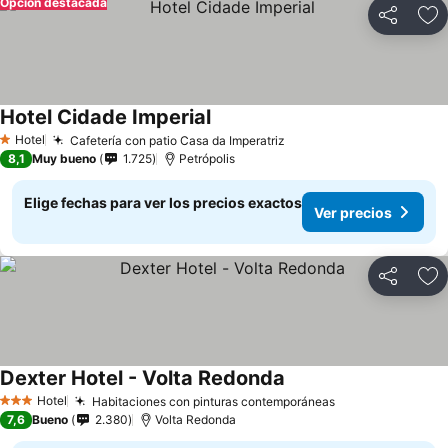
Opción destacada
Compartir
Ag
Hotel Cidade Imperial
Ver precios
Hotel
Cafetería con patio Casa da Imperatriz
Ver precios
1 Estrellas
8,1
Muy bueno
1.725
Petrópolis
Elige fechas para ver los precios exactos
Ver precios
Compartir
Ag
Dexter Hotel - Volta Redonda
Ver precios
Hotel
Habitaciones con pinturas contemporáneas
Ver precios
3 Estrellas
7,6
Bueno
2.380
Volta Redonda