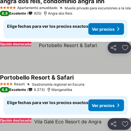
angra dos reis, condomínio angra inn
Ver precios
Apartamento amueblado
Muelle privado para excursiones a la isla
5 Estrellas
8,9
Excelente
925
Angra dos Reis
Elige fechas para ver los precios exactos
Ver precios
Opción destacada
Compartir
Ag
Portobello Resort & Safari
Ver precios
Resort
Gastronomía regional en Escuna
Ver precios
4 Estrellas
8,8
Excelente
6.373
Mangaratiba
Elige fechas para ver los precios exactos
Ver precios
Opción destacada
Compartir
Ag