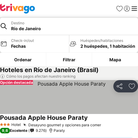
Favoritos
Iniciar 
Me
Destino
Río de Janeiro
Check-in/out
Huéspedes/habitaciones
Fechas
2 huéspedes, 1 habitación
Ordenar
Filtrar
Mapa
Hoteles en Río de Janeiro (Brasil)
Cómo los pagos afectan nuestro ranking
Opción destacada
Compartir
Ag
Pousada Apple House Paraty
Ver precios
Hotel
Desayuno gourmet y opciones para comer
Ver precios
3 Estrellas
9,6
Excelente
9.276
Paraty