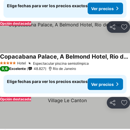
Elige fechas para ver los precios exactos
Ver precios
Opción destacada
Compartir
Ag
Copacabana Palace, A Belmond Hotel, Rio de Janeiro
Ver precios
Hotel
Espectacular piscina semiolímpica
Ver precios
5 Estrellas
9,6
Excelente
48.827
Río de Janeiro
Elige fechas para ver los precios exactos
Ver precios
Opción destacada
Compartir
Ag