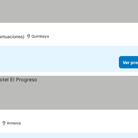
untuaciones)
Quimbaya
Ver pre
Armenia