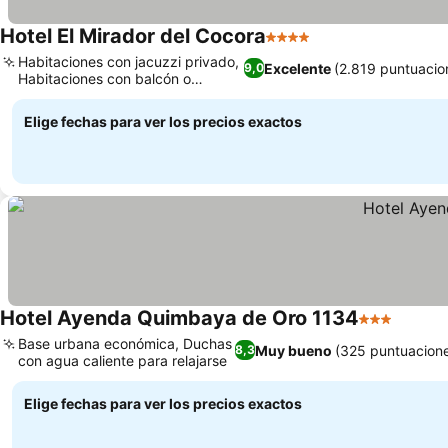
Hotel El Mirador del Cocora
4 Estrellas
Ver precios
Habitaciones con jacuzzi privado,
Excelente
(2.819 puntuacio
9,0
Habitaciones con balcón o
Ver precios
hamaca
Elige fechas para ver los precios exactos
Hotel Ayenda Quimbaya de Oro 1134
3 Estrellas
Ver pr
Base urbana económica, Duchas
Muy bueno
(325 puntuacion
8,3
con agua caliente para relajarse
Ver precios
Elige fechas para ver los precios exactos