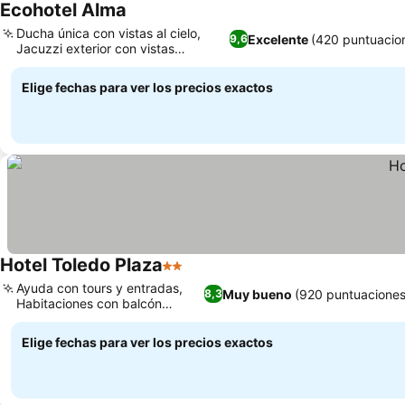
Ecohotel Alma
Ver precios
Ducha única con vistas al cielo,
Excelente
(420 puntuacio
9,6
Jacuzzi exterior con vistas
Ver precios
panorámicas
Elige fechas para ver los precios exactos
Hotel Toledo Plaza
2 Estrellas
Ver precios
Ayuda con tours y entradas,
Muy bueno
(920 puntuaciones
8,3
Habitaciones con balcón
Ver precios
privado
Elige fechas para ver los precios exactos