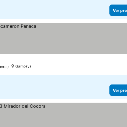
Ver pre
ones)
Quimbaya
Ver pre