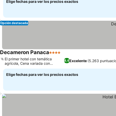
Elige fechas para ver los precios exactos
Opción destacada
Decameron Panaca
4 Estrellas
Ver precios
El primer hotel con temática
Excelente
(5.263 puntuaci
8,6
agrícola, Cena variada con
Ver precios
sabores locales
Elige fechas para ver los precios exactos