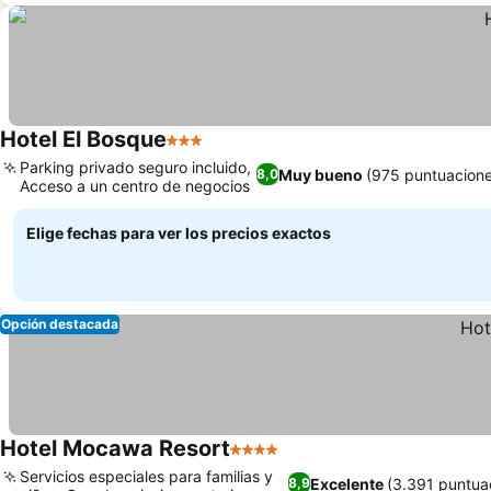
Hotel El Bosque
3 Estrellas
Ver precios
Parking privado seguro incluido,
Muy bueno
(975 puntuacione
8,0
Acceso a un centro de negocios
Ver precios
Elige fechas para ver los precios exactos
Opción destacada
Hotel Mocawa Resort
4 Estrellas
Ver precios
Servicios especiales para familias y
Excelente
(3.391 puntua
8,9