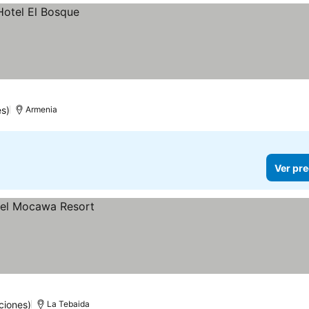
s)
Armenia
Ver pre
ciones)
La Tebaida