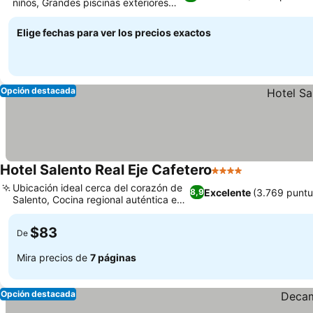
niños, Grandes piscinas exteriores
Ver precios
con bar
Elige fechas para ver los precios exactos
Opción destacada
Hotel Salento Real Eje Cafetero
4 Estrellas
Ver precios
Ubicación ideal cerca del corazón de
Excelente
(3.769 puntu
8,9
Salento, Cocina regional auténtica en
Ver precios
Quindú
$83
De
Mira precios de
7 páginas
Opción destacada