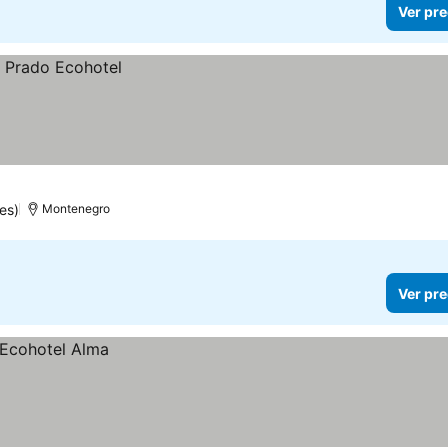
Ver pre
es)
Montenegro
Ver pre