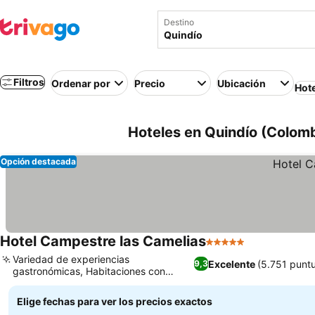
Destino
Filtros
Ordenar por
Precio
Ubicación
Hot
Hoteles en Quindío (Colom
Opción destacada
Hotel Campestre las Camelias
5 Estrellas
Ver precios
Variedad de experiencias
Excelente
(5.751 punt
9,3
gastronómicas, Habitaciones con
Ver precios
techos de bambú únicos
Elige fechas para ver los precios exactos