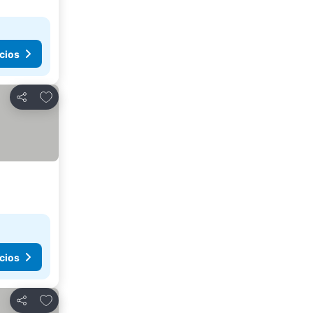
cios
Agregar a favoritos
Compartir
cios
Agregar a favoritos
Compartir