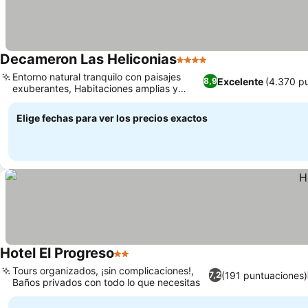
Decameron Las Heliconias
4 Estrellas
Ver precios
Entorno natural tranquilo con paisajes
Excelente
(4.370 p
8,9
exuberantes, Habitaciones amplias y
Ver precios
cómodas con vistas
Elige fechas para ver los precios exactos
Hotel El Progreso
2 Estrellas
Ver precios
Tours organizados, ¡sin complicaciones!,
(191 puntuaciones)
7,2
Baños privados con todo lo que necesitas
Ver precios