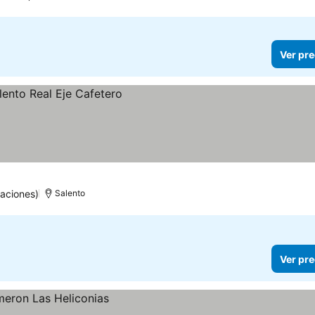
Ver pre
aciones)
Salento
Ver pre