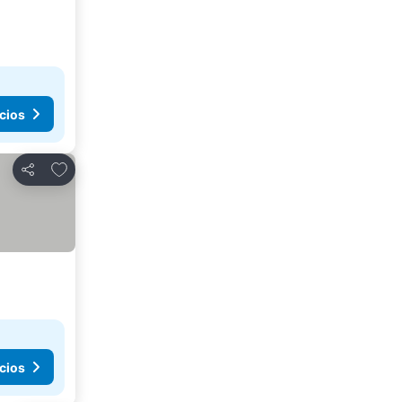
cios
Agregar a favoritos
Compartir
cios