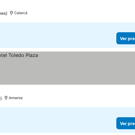
nes)
Calarcá
Ver pre
)
Armenia
Ver pre