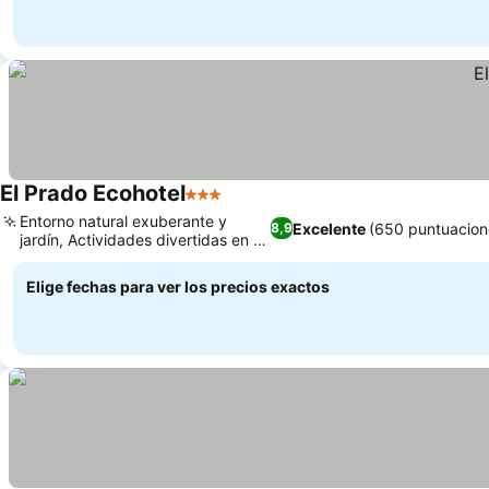
El Prado Ecohotel
3 Estrellas
Ver precios
Entorno natural exuberante y
Excelente
(650 puntuacion
8,9
jardín, Actividades divertidas en el
Ver precios
hotel
Elige fechas para ver los precios exactos