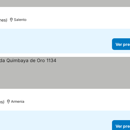
nes)
Salento
Ver pre
ecios
es)
Armenia
Ver pre