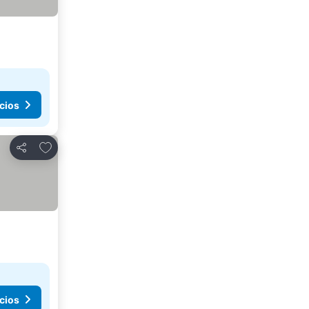
cios
Agregar a favoritos
Compartir
cios