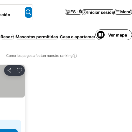
ES · $
Menú
Iniciar sesión
ación
Ver mapa
Resort
Mascotas permitidas
Casa o apartamento entero
Aire ac
Cómo los pagos afectan nuestro ranking
Agregar a favoritos
Compartir