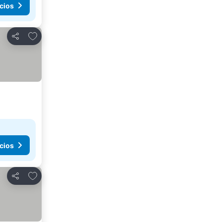
cios
Agregar a favoritos
Compartir
cios
Agregar a favoritos
Compartir